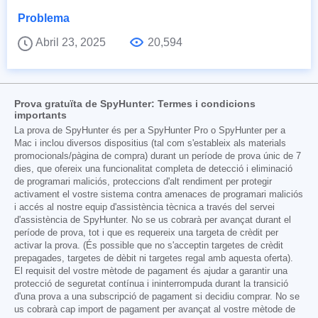
Problema
Abril 23, 2025
20,594
Prova gratuïta de SpyHunter: Termes i condicions
importants
La prova de SpyHunter és per a SpyHunter Pro o SpyHunter per a
Mac i inclou diversos dispositius (tal com s'estableix als materials
promocionals/pàgina de compra) durant un període de prova únic de 7
dies, que ofereix una funcionalitat completa de detecció i eliminació
de programari maliciós, proteccions d'alt rendiment per protegir
activament el vostre sistema contra amenaces de programari maliciós
i accés al nostre equip d'assistència tècnica a través del servei
d'assistència de SpyHunter. No se us cobrarà per avançat durant el
període de prova, tot i que es requereix una targeta de crèdit per
activar la prova. (És possible que no s'acceptin targetes de crèdit
prepagades, targetes de dèbit ni targetes regal amb aquesta oferta).
El requisit del vostre mètode de pagament és ajudar a garantir una
protecció de seguretat contínua i ininterrompuda durant la transició
d'una prova a una subscripció de pagament si decidiu comprar. No se
us cobrarà cap import de pagament per avançat al vostre mètode de