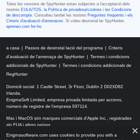
Totes les versions de SpyHunter estan subjectes a l'acceptació dels
nostres
EULA/TOS
,
la Política de privadesa/cookies
i
les Condicions
de descompte
. Consulteu també les nostres
Preguntes freqüents
i
els
Criteris d'avaluació d'amenaces
. Si voleu desinstal·lar SpyHunter,
apreneu com fer-ho
.
a casa
Passos de desinstal·lació del programa
Criteris
d'avaluació de l'amenaça de SpyHunter
Termes i condicions
addicionals de SpyHunter
Termes i condicions addicionals de
RegHunter
Domicili social: 1 Castle Street, 3r Floor, Dublín 2 D02XD82
Irlanda.
EnigmaSoft Limited, empresa privada limitada per accions,
número de registre de l'empresa 597114.
Mac i MacOS són marques comercials d'Apple Inc., registrades
als EUA i altres països.
Enigmasoftware.com uses cookies to provide you with a
Copyright 2016-
2026
. EnigmaSoft Ltd. Tots els drets reservats.