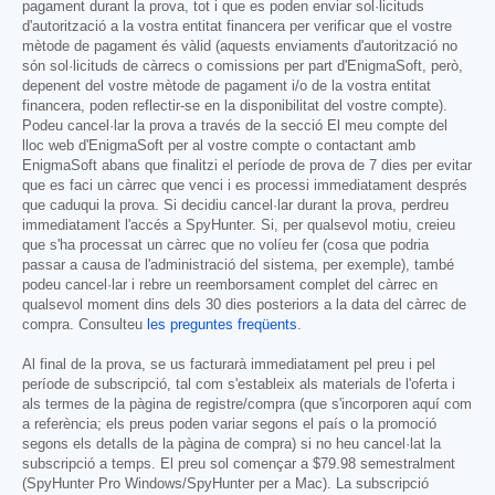
pagament durant la prova, tot i que es poden enviar sol·licituds
d'autorització a la vostra entitat financera per verificar que el vostre
mètode de pagament és vàlid (aquests enviaments d'autorització no
són sol·licituds de càrrecs o comissions per part d'EnigmaSoft, però,
depenent del vostre mètode de pagament i/o de la vostra entitat
financera, poden reflectir-se en la disponibilitat del vostre compte).
Podeu cancel·lar la prova a través de la secció El meu compte del
lloc web d'EnigmaSoft per al vostre compte o contactant amb
EnigmaSoft abans que finalitzi el període de prova de 7 dies per evitar
que es faci un càrrec que venci i es processi immediatament després
que caduqui la prova. Si decidiu cancel·lar durant la prova, perdreu
immediatament l'accés a SpyHunter. Si, per qualsevol motiu, creieu
que s'ha processat un càrrec que no volíeu fer (cosa que podria
passar a causa de l'administració del sistema, per exemple), també
podeu cancel·lar i rebre un reemborsament complet del càrrec en
qualsevol moment dins dels 30 dies posteriors a la data del càrrec de
compra. Consulteu
les preguntes freqüents
.
Al final de la prova, se us facturarà immediatament pel preu i pel
període de subscripció, tal com s'estableix als materials de l'oferta i
als termes de la pàgina de registre/compra (que s'incorporen aquí com
a referència; els preus poden variar segons el país o la promoció
segons els detalls de la pàgina de compra) si no heu cancel·lat la
subscripció a temps. El preu sol començar a
$79.98
semestralment
(SpyHunter Pro Windows/SpyHunter per a Mac). La subscripció