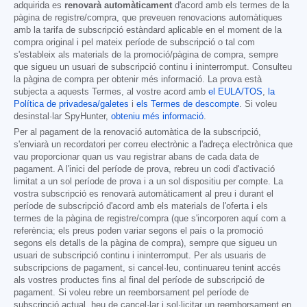
adquirida es
renovarà automàticament
d'acord amb els termes de la
pàgina de registre/compra, que preveuen renovacions automàtiques
amb la tarifa de subscripció estàndard aplicable en el moment de la
compra original i pel mateix període de subscripció o tal com
s'estableix als materials de la promoció/pàgina de compra, sempre
que sigueu un usuari de subscripció continu i ininterromput. Consulteu
la pàgina de compra per obtenir més informació. La prova està
subjecta a aquests Termes, al vostre acord amb
el EULA/TOS
,
la
Política de privadesa/galetes
i
els Termes de descompte
. Si voleu
desinstal·lar SpyHunter,
obteniu més informació
.
Per al pagament de la renovació automàtica de la subscripció,
s'enviarà un recordatori per correu electrònic a l'adreça electrònica que
vau proporcionar quan us vau registrar abans de cada data de
pagament. A l'inici del període de prova, rebreu un codi d'activació
limitat a un sol període de prova i a un sol dispositiu per compte. La
vostra subscripció es renovarà automàticament al preu i durant el
període de subscripció d'acord amb els materials de l'oferta i els
termes de la pàgina de registre/compra (que s'incorporen aquí com a
referència; els preus poden variar segons el país o la promoció
segons els detalls de la pàgina de compra), sempre que sigueu un
usuari de subscripció continu i ininterromput. Per als usuaris de
subscripcions de pagament, si cancel·leu, continuareu tenint accés
als vostres productes fins al final del període de subscripció de
pagament. Si voleu rebre un reemborsament pel període de
subscripció actual, heu de cancel·lar i sol·licitar un reemborsament en