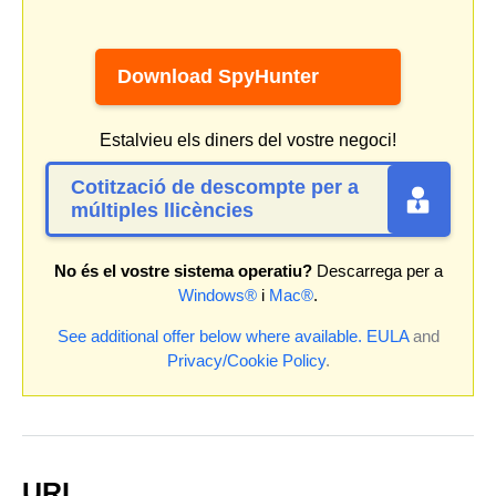
Download SpyHunter
Estalvieu els diners del vostre negoci!
Cotització de descompte per a
múltiples llicències
No és el vostre sistema operatiu?
Descarrega per a
Windows®
i
Mac®
.
See additional offer below where available.
EULA
and
Privacy/Cookie Policy
.
URL