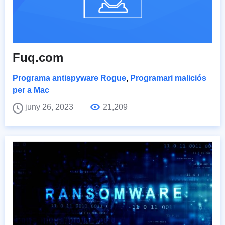
Fuq.com
Programa antispyware Rogue
,
Programari maliciós
per a Mac
juny 26, 2023
21,209