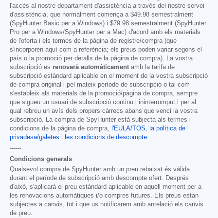
l'accés al nostre departament d'assistència a través del nostre servei
d'assistència, que normalment comença a
$49.98
semestralment
(SpyHunter Basic per a Windows) i
$79.98
semestralment (SpyHunter
Pro per a Windows/SpyHunter per a Mac) d'acord amb els materials
de l'oferta i els termes de la pàgina de registre/compra (que
s'incorporen aquí com a referència; els preus poden variar segons el
país o la promoció per detalls de la pàgina de compra). La vostra
subscripció es
renovarà automàticament
amb la tarifa de
subscripció estàndard aplicable en el moment de la vostra subscripció
de compra original i pel mateix període de subscripció o tal com
s'estableix als materials de la promoció/pàgina de compra, sempre
que sigueu un usuari de subscripció continu i ininterromput i per al
qual rebreu un avís dels propers càrrecs abans que venci la vostra
subscripció. La compra de SpyHunter està subjecta als termes i
condicions de la pàgina de compra,
l'EULA/TOS
,
la política de
privadesa/galetes
i
les condicions de descompte
.
------
Condicions generals
Qualsevol compra de SpyHunter amb un preu rebaixat és vàlida
durant el període de subscripció amb descompte ofert. Després
d'això, s'aplicarà el preu estàndard aplicable en aquell moment per a
les renovacions automàtiques i/o compres futures. Els preus estan
subjectes a canvis, tot i que us notificarem amb antelació els canvis
de preu.