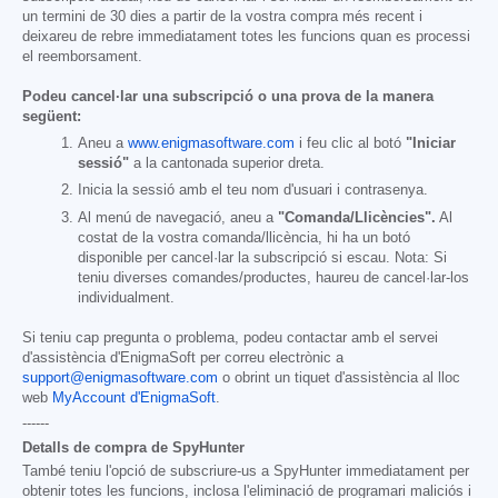
un termini de 30 dies a partir de la vostra compra més recent i
deixareu de rebre immediatament totes les funcions quan es processi
el reemborsament.
Podeu cancel·lar una subscripció o una prova de la manera
següent:
Aneu a
www.enigmasoftware.com
i feu clic al botó
"Iniciar
sessió"
a la cantonada superior dreta.
Inicia la sessió amb el teu nom d'usuari i contrasenya.
Al menú de navegació, aneu a
"Comanda/Llicències".
Al
costat de la vostra comanda/llicència, hi ha un botó
disponible per cancel·lar la subscripció si escau. Nota: Si
teniu diverses comandes/productes, haureu de cancel·lar-los
individualment.
Si teniu cap pregunta o problema, podeu contactar amb el servei
d'assistència d'EnigmaSoft per correu electrònic a
support@enigmasoftware.com
o obrint un tiquet d'assistència al lloc
web
MyAccount d'EnigmaSoft
.
------
Detalls de compra de SpyHunter
També teniu l'opció de subscriure-us a SpyHunter immediatament per
obtenir totes les funcions, inclosa l'eliminació de programari maliciós i