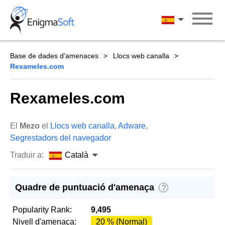
Skip
to
Català
content
Base de dades d'amenaces
Llocs web canalla
Rexameles.com
Rexameles.com
El
Mezo
el
Llocs web canalla
,
Adware
,
Segrestadors del navegador
Traduir a:
Català
Quadre de puntuació d'amenaça
?
Popularity Rank:
9,495
Nivell d'amenaça:
20 % (Normal)