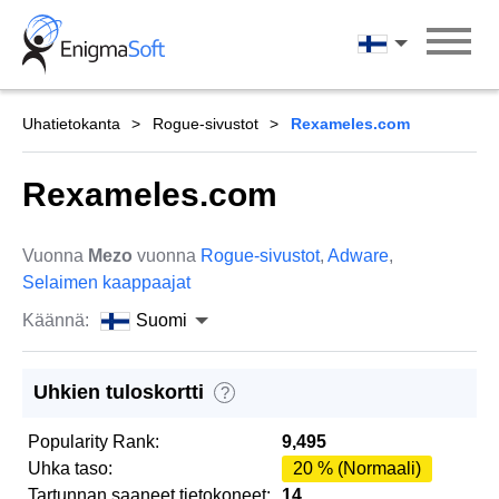
Skip
to
Suomi
content
Uhatietokanta
Rogue-sivustot
Rexameles.com
Rexameles.com
Vuonna
Mezo
vuonna
Rogue-sivustot
,
Adware
,
Selaimen kaappaajat
Käännä:
Suomi
Uhkien tuloskortti
?
Popularity Rank:
9,495
Uhka taso:
20 % (Normaali)
Tartunnan saaneet tietokoneet:
14