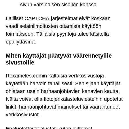
sivun varsinaisen sisällön kanssa
Lailliset CAPTCHA-järjestelmät eivät koskaan
vaadi selainilmoitusten ottamista käyttöön
toimiakseen. Tällaisia pyyntöjä tulee käsitellä
epäilyttävinä.
Miten käyttäjät päätyvät väärennetyille
sivustoille
Rexameles.comin kaltaisia verkkosivustoja
käytetään harvoin tahallisesti. Sen sijaan käyttäjät
ohjataan usein harhaanjohtavien kanavien kautta.
Näitä voivat olla tietojenkalasteluviesteihin upotetut
linkit, harhaanjohtavat mainokset tai vaarantuneet
verkkosivustot.
Epäluotettavat alustat, kuten laittomat