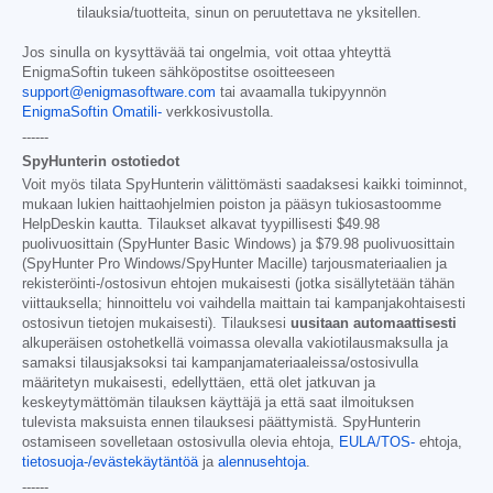
tilauksia/tuotteita, sinun on peruutettava ne yksitellen.
Jos sinulla on kysyttävää tai ongelmia, voit ottaa yhteyttä
EnigmaSoftin tukeen sähköpostitse osoitteeseen
support@enigmasoftware.com
tai avaamalla tukipyynnön
EnigmaSoftin Omatili-
verkkosivustolla.
------
SpyHunterin ostotiedot
Voit myös tilata SpyHunterin välittömästi saadaksesi kaikki toiminnot,
mukaan lukien haittaohjelmien poiston ja pääsyn tukiosastoomme
HelpDeskin kautta. Tilaukset alkavat tyypillisesti
$49.98
puolivuosittain (SpyHunter Basic Windows) ja
$79.98
puolivuosittain
(SpyHunter Pro Windows/SpyHunter Macille) tarjousmateriaalien ja
rekisteröinti-/ostosivun ehtojen mukaisesti (jotka sisällytetään tähän
viittauksella; hinnoittelu voi vaihdella maittain tai kampanjakohtaisesti
ostosivun tietojen mukaisesti). Tilauksesi
uusitaan automaattisesti
alkuperäisen ostohetkellä voimassa olevalla vakiotilausmaksulla ja
samaksi tilausjaksoksi tai kampanjamateriaaleissa/ostosivulla
määritetyn mukaisesti, edellyttäen, että olet jatkuvan ja
keskeytymättömän tilauksen käyttäjä ja että saat ilmoituksen
tulevista maksuista ennen tilauksesi päättymistä. SpyHunterin
ostamiseen sovelletaan ostosivulla olevia ehtoja,
EULA/TOS-
ehtoja,
tietosuoja-/evästekäytäntöä
ja
alennusehtoja
.
------