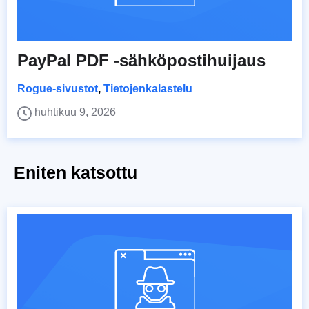
PayPal PDF -sähköpostihuijaus
Rogue-sivustot
,
Tietojenkalastelu
huhtikuu 9, 2026
Eniten katsottu