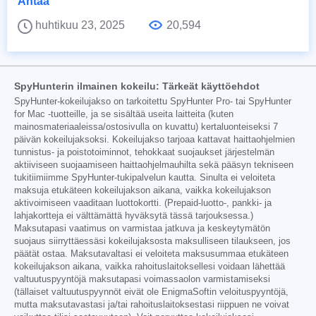
Antaa
huhtikuu 23, 2025
20,594
SpyHunterin ilmainen kokeilu: Tärkeät käyttöehdot
SpyHunter-kokeilujakso on tarkoitettu SpyHunter Pro- tai SpyHunter
for Mac -tuotteille, ja se sisältää useita laitteita (kuten
mainosmateriaaleissa/ostosivulla on kuvattu) kertaluonteiseksi 7
päivän kokeilujaksoksi. Kokeilujakso tarjoaa kattavat haittaohjelmien
tunnistus- ja poistotoiminnot, tehokkaat suojaukset järjestelmän
aktiiviseen suojaamiseen haittaohjelmauhilta sekä pääsyn tekniseen
tukitiimiimme SpyHunter-tukipalvelun kautta. Sinulta ei veloiteta
maksuja etukäteen kokeilujakson aikana, vaikka kokeilujakson
aktivoimiseen vaaditaan luottokortti. (Prepaid-luotto-, pankki- ja
lahjakortteja ei välttämättä hyväksytä tässä tarjouksessa.)
Maksutapasi vaatimus on varmistaa jatkuva ja keskeytymätön
suojaus siirryttäessäsi kokeilujaksosta maksulliseen tilaukseen, jos
päätät ostaa. Maksutavaltasi ei veloiteta maksusummaa etukäteen
kokeilujakson aikana, vaikka rahoituslaitoksellesi voidaan lähettää
valtuutuspyyntöjä maksutapasi voimassaolon varmistamiseksi
(tällaiset valtuutuspyynnöt eivät ole EnigmaSoftin veloituspyyntöjä,
mutta maksutavastasi ja/tai rahoituslaitoksestasi riippuen ne voivat