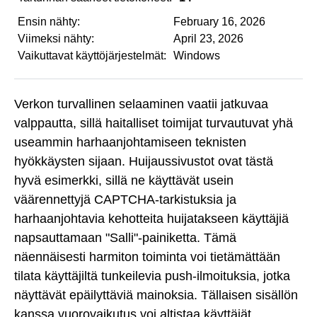
Ensin nähty:
February 16, 2026
Viimeksi nähty:
April 23, 2026
Vaikuttavat käyttöjärjestelmät:
Windows
Verkon turvallinen selaaminen vaatii jatkuvaa
valppautta, sillä haitalliset toimijat turvautuvat yhä
useammin harhaanjohtamiseen teknisten
hyökkäysten sijaan. Huijaussivustot ovat tästä
hyvä esimerkki, sillä ne käyttävät usein
väärennettyjä CAPTCHA-tarkistuksia ja
harhaanjohtavia kehotteita huijatakseen käyttäjiä
napsauttamaan "Salli"-painiketta. Tämä
näennäisesti harmiton toiminta voi tietämättään
tilata käyttäjiltä tunkeilevia push-ilmoituksia, jotka
näyttävät epäilyttäviä mainoksia. Tällaisen sisällön
kanssa vuorovaikutus voi altistaa käyttäjät