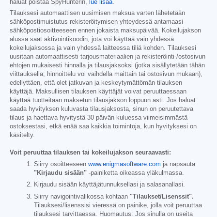
haluat poistaa SpyHunterin,
lue lisää
.
Tilauksesi automaattisen uusimisen maksua varten lähetetään
sähköpostimuistutus rekisteröitymisen yhteydessä antamaasi
sähköpostiosoitteeseen ennen jokaista maksupäivää. Kokeilujakson
alussa saat aktivointikoodin, jota voi käyttää vain yhdessä
kokeilujaksossa ja vain yhdessä laitteessa tiliä kohden. Tilauksesi
uusitaan automaattisesti tarjousmateriaalien ja rekisteröinti-/ostosivun
ehtojen mukaisesti hinnalla ja tilausjaksoksi (jotka sisällytetään tähän
viittauksella; hinnoittelu voi vaihdella maittain tai ostosivun mukaan),
edellyttäen, että olet jatkuvan ja keskeytymättömän tilauksen
käyttäjä. Maksullisen tilauksen käyttäjät voivat peruuttaessaan
käyttää tuotteitaan maksetun tilausjakson loppuun asti. Jos haluat
saada hyvityksen kuluvasta tilausjaksosta, sinun on peruutettava
tilaus ja haettava hyvitystä 30 päivän kuluessa viimeisimmästä
ostoksestasi, etkä enää saa kaikkia toimintoja, kun hyvityksesi on
käsitelty.
Voit peruuttaa tilauksen tai kokeilujakson seuraavasti:
Siirry osoitteeseen
www.enigmasoftware.com
ja napsauta
"Kirjaudu sisään"
-painiketta oikeassa yläkulmassa.
Kirjaudu sisään käyttäjätunnuksellasi ja salasanallasi.
Siirry navigointivalikossa kohtaan
"Tilaukset/Lisenssit".
Tilauksesi/lisenssisi vieressä on painike, jolla voit peruuttaa
tilauksesi tarvittaessa. Huomautus: Jos sinulla on useita