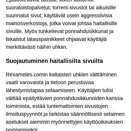
suoratoistopalvelut, torrent-sivustot tai aikuisille
suunnatut sivut, käyttävät usein aggressiivisia
mainosverkostoja, jotka voivat johtaa haitallisille
sivuille. Myös tunkeilevat ponnahdusikkunat ja
tekaistut latauspainikkeet ohjaavat käyttäjiä
merkittävästi näihin uhkiin.
Suojautuminen haitallisilta sivuilta
Rexameles.comin kaltaisten uhkien välttäminen
vaatii varovaista ja tietoon perustuvaa
lähestymistapaa selaamiseen. Käyttäjien tulisi
välttää epäilyttävien ponnahdusikkunoiden kanssa
toimimista, estää tuntemattomien sivustojen
ilmoituspyynnöt ja tarkistaa säännöllisesti selaimen
asetukset aiemmin myönnettyjen käyttöoikeuksien
poistamiseksi.