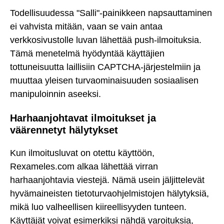
Todellisuudessa "Salli"-painikkeen napsauttaminen
ei vahvista mitään, vaan se vain antaa
verkkosivustolle luvan lähettää push-ilmoituksia.
Tämä menetelmä hyödyntää käyttäjien
tottuneisuutta laillisiin CAPTCHA-järjestelmiin ja
muuttaa yleisen turvaominaisuuden sosiaalisen
manipuloinnin aseeksi.
Harhaanjohtavat ilmoitukset ja
väärennetyt hälytykset
Kun ilmoitusluvat on otettu käyttöön,
Rexameles.com alkaa lähettää virran
harhaanjohtavia viestejä. Nämä usein jäljittelevät
hyvämaineisten tietoturvaohjelmistojen hälytyksiä,
mikä luo valheellisen kiireellisyyden tunteen.
Käyttäjät voivat esimerkiksi nähdä varoituksia,