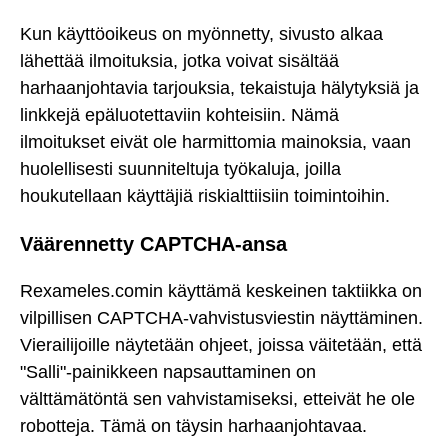
Kun käyttöoikeus on myönnetty, sivusto alkaa
lähettää ilmoituksia, jotka voivat sisältää
harhaanjohtavia tarjouksia, tekaistuja hälytyksiä ja
linkkejä epäluotettaviin kohteisiin. Nämä
ilmoitukset eivät ole harmittomia mainoksia, vaan
huolellisesti suunniteltuja työkaluja, joilla
houkutellaan käyttäjiä riskialttiisiin toimintoihin.
Väärennetty CAPTCHA-ansa
Rexameles.comin käyttämä keskeinen taktiikka on
vilpillisen CAPTCHA-vahvistusviestin näyttäminen.
Vierailijoille näytetään ohjeet, joissa väitetään, että
"Salli"-painikkeen napsauttaminen on
välttämätöntä sen vahvistamiseksi, etteivät he ole
robotteja. Tämä on täysin harhaanjohtavaa.