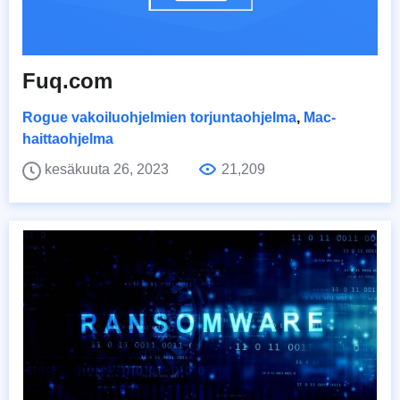
Fuq.com
Rogue vakoiluohjelmien torjuntaohjelma
,
Mac-
haittaohjelma
kesäkuuta 26, 2023
21,209