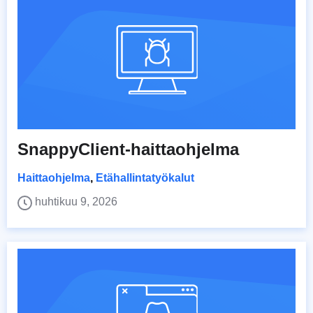
SnappyClient-haittaohjelma
Haittaohjelma
,
Etähallintatyökalut
huhtikuu 9, 2026