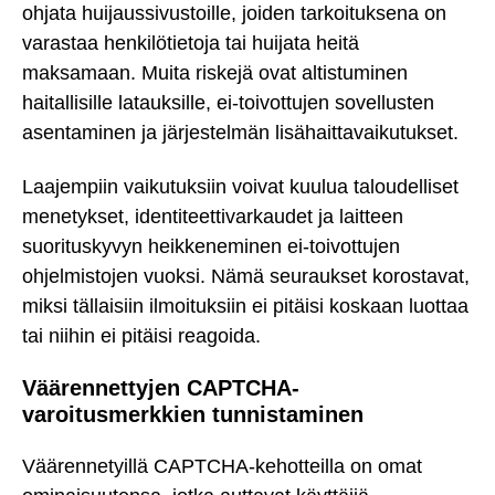
ohjata huijaussivustoille, joiden tarkoituksena on
varastaa henkilötietoja tai huijata heitä
maksamaan. Muita riskejä ovat altistuminen
haitallisille latauksille, ei-toivottujen sovellusten
asentaminen ja järjestelmän lisähaittavaikutukset.
Laajempiin vaikutuksiin voivat kuulua taloudelliset
menetykset, identiteettivarkaudet ja laitteen
suorituskyvyn heikkeneminen ei-toivottujen
ohjelmistojen vuoksi. Nämä seuraukset korostavat,
miksi tällaisiin ilmoituksiin ei pitäisi koskaan luottaa
tai niihin ei pitäisi reagoida.
Väärennettyjen CAPTCHA-
varoitusmerkkien tunnistaminen
Väärennetyillä CAPTCHA-kehotteilla on omat