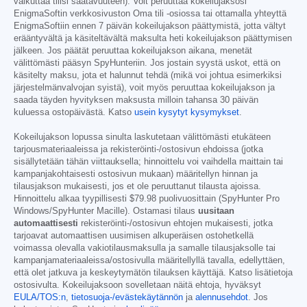
vaikuttaa tilisi saatavuuteen). Voit peruuttaa kokeilujaksosi
EnigmaSoftin verkkosivuston Oma tili -osiossa tai ottamalla yhteyttä
EnigmaSoftiin ennen 7 päivän kokeilujakson päättymistä, jotta vältyt
erääntyvältä ja käsiteltävältä maksulta heti kokeilujakson päättymisen
jälkeen. Jos päätät peruuttaa kokeilujakson aikana, menetät
välittömästi pääsyn SpyHunteriin. Jos jostain syystä uskot, että on
käsitelty maksu, jota et halunnut tehdä (mikä voi johtua esimerkiksi
järjestelmänvalvojan syistä), voit myös peruuttaa kokeilujakson ja
saada täyden hyvityksen maksusta milloin tahansa 30 päivän
kuluessa ostopäivästä. Katso
usein kysytyt kysymykset
.
Kokeilujakson lopussa sinulta laskutetaan välittömästi etukäteen
tarjousmateriaaleissa ja rekisteröinti-/ostosivun ehdoissa (jotka
sisällytetään tähän viittauksella; hinnoittelu voi vaihdella maittain tai
kampanjakohtaisesti ostosivun mukaan) määritellyn hinnan ja
tilausjakson mukaisesti, jos et ole peruuttanut tilausta ajoissa.
Hinnoittelu alkaa tyypillisesti
$79.98
puolivuosittain (SpyHunter Pro
Windows/SpyHunter Macille). Ostamasi tilaus
uusitaan
automaattisesti
rekisteröinti-/ostosivun ehtojen mukaisesti, jotka
tarjoavat automaattisen uusimisen alkuperäisen ostohetkellä
voimassa olevalla vakiotilausmaksulla ja samalle tilausjaksolle tai
kampanjamateriaaleissa/ostosivulla määritellyllä tavalla, edellyttäen,
että olet jatkuva ja keskeytymätön tilauksen käyttäjä. Katso lisätietoja
ostosivulta. Kokeilujaksoon sovelletaan näitä ehtoja, hyväksyt
EULA/TOS:n
,
tietosuoja-/evästekäytännön
ja
alennusehdot
. Jos