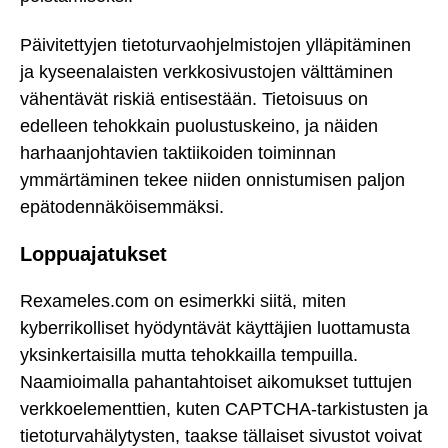
Päivitettyjen tietoturvaohjelmistojen ylläpitäminen
ja kyseenalaisten verkkosivustojen välttäminen
vähentävät riskiä entisestään. Tietoisuus on
edelleen tehokkain puolustuskeino, ja näiden
harhaanjohtavien taktiikoiden toiminnan
ymmärtäminen tekee niiden onnistumisen paljon
epätodennäköisemmäksi.
Loppuajatukset
Rexameles.com on esimerkki siitä, miten
kyberrikolliset hyödyntävät käyttäjien luottamusta
yksinkertaisilla mutta tehokkailla tempuilla.
Naamioimalla pahantahtoiset aikomukset tuttujen
verkkoelementtien, kuten CAPTCHA-tarkistusten ja
tietoturvahälytysten, taakse tällaiset sivustot voivat