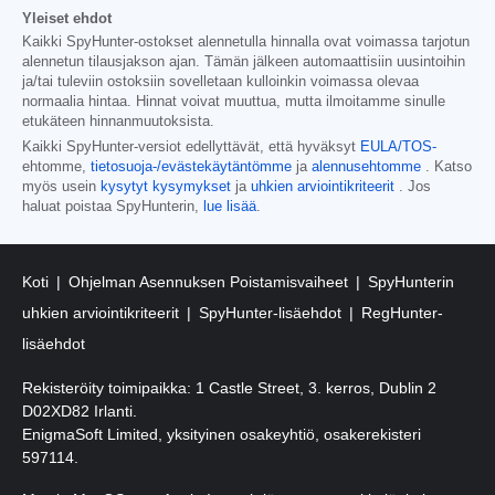
Yleiset ehdot
Kaikki SpyHunter-ostokset alennetulla hinnalla ovat voimassa tarjotun
alennetun tilausjakson ajan. Tämän jälkeen automaattisiin uusintoihin
ja/tai tuleviin ostoksiin sovelletaan kulloinkin voimassa olevaa
normaalia hintaa. Hinnat voivat muuttua, mutta ilmoitamme sinulle
etukäteen hinnanmuutoksista.
Kaikki SpyHunter-versiot edellyttävät, että hyväksyt
EULA/TOS-
ehtomme,
tietosuoja-/evästekäytäntömme
ja
alennusehtomme
. Katso
myös usein
kysytyt kysymykset
ja
uhkien arviointikriteerit
. Jos
haluat poistaa SpyHunterin,
lue lisää
.
Koti
Ohjelman Asennuksen Poistamisvaiheet
SpyHunterin
uhkien arviointikriteerit
SpyHunter-lisäehdot
RegHunter-
lisäehdot
Rekisteröity toimipaikka: 1 Castle Street, 3. kerros, Dublin 2
D02XD82 Irlanti.
EnigmaSoft Limited, yksityinen osakeyhtiö, osakerekisteri
597114.