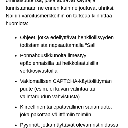
ominaisuutensa, jotka auttavat käyttäjiä
tunnistamaan ne ennen kuin ne joutuvat uhriksi.
Näihin varoitusmerkkeihin on tärkeää kiinnittää
huomiota:
Ohjeet, jotka edellyttävät henkilöllisyyden
todistamista napsauttamalla "Salli"
Ponnahdusikkunoita ilmestyy
epäolennaisilla tai heikkolaatuisilla
verkkosivustoilla
Vakiomallisen CAPTCHA-käyttöliittymän
puute (esim. ei kuvan valintaa tai
valintaruudun vahvistusta)
Kiireellinen tai epätavallinen sanamuoto,
joka pakottaa välittömiin toimiin
Pyynnöt, jotka näyttävät olevan ristiriidassa