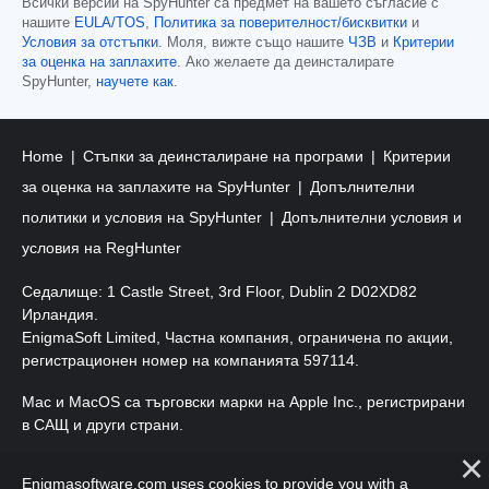
Всички версии на SpyHunter са предмет на вашето съгласие с
нашите
EULA/TOS
,
Политика за поверителност/бисквитки
и
Условия за отстъпки
. Моля, вижте също нашите
ЧЗВ
и
Критерии
за оценка на заплахите
. Ако желаете да деинсталирате
SpyHunter,
научете как
.
Home
Стъпки за деинсталиране на програми
Критерии
за оценка на заплахите на SpyHunter
Допълнителни
политики и условия на SpyHunter
Допълнителни условия и
условия на RegHunter
Седалище: 1 Castle Street, 3rd Floor, Dublin 2 D02XD82
Ирландия.
EnigmaSoft Limited, Частна компания, ограничена по акции,
регистрационен номер на компанията 597114.
Mac и MacOS са търговски марки на Apple Inc., регистрирани
в САЩ и други страни.
Авторско право 2016-
2026
. EnigmaSoft Ltd. Всички права
Enigmasoftware.com uses cookies to provide you with a
запазени.