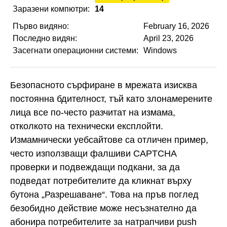
Заразени компютри:
14
Първо видяно:
February 16, 2026
Последно видян:
April 23, 2026
Засегнати операционни системи:
Windows
Безопасното сърфиране в мрежата изисква
постоянна бдителност, тъй като злонамерените
лица все по-често разчитат на измама,
отколкото на технически експлойти.
Измамнически уебсайтове са отличен пример,
често използващи фалшиви CAPTCHA
проверки и подвеждащи подкани, за да
подведат потребителите да кликнат върху
бутона „Разрешаване“. Това на пръв поглед
безобидно действие може несъзнателно да
абонира потребителите за натрапчиви push