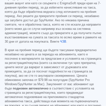
вашия акаунт или като се свържете с EnigmaSoft преди края на 7-
дневния пробен период, за да избегнете начисляване на такса,
която да бъде обработена веднага след изтичането на пробния
период. Ако решите да прекратите пробния си период, незабавно
ще загубите достъп до SpyHunter. Ако по някаква причина
смятате, че е обработена такса, която не сте искали да направите
(което може да се случи например въз основа на системна
администрация), можете също да прекратите и да получите пълно
възстановяване на сумата за таксата по всяко време в рамките на
30 дни от датата на покупката. Вижте
ЧЗВ
.
В края на пробния период ще бъдете таксувани предварително
незабавно на цената и за периода на абонамента, както е
посочено в материалите за предлагане и условията на страницата
за регистрация/покупка (които са включени тук чрез препратка;
цените могат да варират в зависимост от държавата или
промоцията, за да се посочат подробности на страницата за
покупка), ако не сте го анулирали своевременно. Цената
обикновено започва от
$79.98
на полугодие (SpyHunter Pro
Windows/SpyHunter за Mac). Закупеният от вас абонамент ще
бъде
подновен автоматично
в съответствие с условията на
страницата за регистрация/покупка, които предвиждат
автоматично подновяване на приложимата стандартна
абонаментна такса, действаща към момента на първоначалната
ви покупка, и за същия период на абонамент или както е посочено