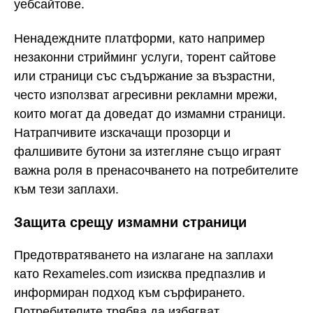
уебсайтове.
Ненадеждните платформи, като например
незаконни стрийминг услуги, торент сайтове
или страници със съдържание за възрастни,
често използват агресивни рекламни мрежи,
които могат да доведат до измамни страници.
Натрапчивите изскачащи прозорци и
фалшивите бутони за изтегляне също играят
важна роля в пренасочването на потребителите
към тези заплахи.
Защита срещу измамни страници
Предотвратяването на излагане на заплахи
като Rexameles.com изисква предпазлив и
информиран подход към сърфирането.
Потребителите трябва да избягват