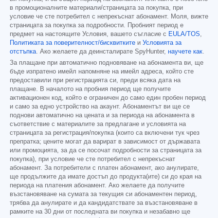
в промоционалните материали/страницата за покупка, при
условие че сте потребител с непрекъснат абонамент. Моля, вижте
страницата за покупка за подробности. Пробният период е
предмет на настоящите Условия, вашето съгласие с
EULA/TOS
,
Политиката за поверителност/бисквитките
и
Условията за
отстъпка
. Ако желаете да деинсталирате SpyHunter,
научете как
.
За плащане при автоматично подновяване на абонамента ви, ще
бъде изпратено имейл напомняне на имейл адреса, който сте
предоставили при регистрацията си, преди всяка дата на
плащане. В началото на пробния период ще получите
активационен код, който е ограничен до само един пробен период
и само за едно устройство на акаунт. Абонаментът ви ще се
поднови автоматично на цената и за периода на абонамента в
съответствие с материалите за предлагане и условията на
страницата за регистрация/покупка (които са включени тук чрез
препратка; цените могат да варират в зависимост от държавата
или промоцията, за да се посочат подробности за страницата за
покупка), при условие че сте потребител с непрекъснат
абонамент. За потребители с платен абонамент, ако анулирате,
ще продължите да имате достъп до продукта(ите) си до края на
периода на платения абонамент. Ако желаете да получите
възстановяване на сумата за текущия си абонаментен период,
трябва да анулирате и да кандидатствате за възстановяване в
рамките на 30 дни от последната ви покупка и незабавно ще