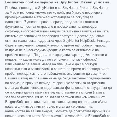
Безплатен пробен период на SpyHunter: Важни условия
Пробният период на SpyHunter е за SpyHunter Pro или SpyHunter
за Mac и включва множество устройства (както е посочено в
промоционалните материали/страницата за покупка) за
еднократен 7-дневен пробен период, предлагащ цялостна
функционалност за откриване и премахване на зловреден
софтуер, високоефективни защити за активна защита на вашата
система от заплахи от зловреден софтуер и достъп до нашия
екип за техническа поддръжка чрез SpyHunter HelpDesk. Няма да
бъдете таксувани предварително по време на пробния период,
въпреки че е необходима кредитна карта за активиране на
пробния период. (Предплатени кредитни карти, дебитни карти и
подаръчни карти може да не се приемат по тази оферта.)
Изискването за вашия метод на плащане е да се осигури
непрекъсната и безпроблемна защита по време на прехода ви от
пробен период към платен абонамент, ако решите да закупите.
Вашият метод на плащане няма да бъде таксуван предварително
по време на пробния период, въпреки че заявки за оторизация
могат да бъдат изпратени до вашата финансова институция, за да
се провери дали вашият метод на плащане е валиден (такива
заявки за оторизация не са заявки за такси или комисионни от
EnigmaSoft, но в зависимост от вашия метод на плащане и/или
вашата финансова институция, могат да се отразят на
наличността на вашия акаунт). Можете да прекратите пробния си
период чрез секцията „Моят акаунт“ на уебсайта на EnigmaSoft за