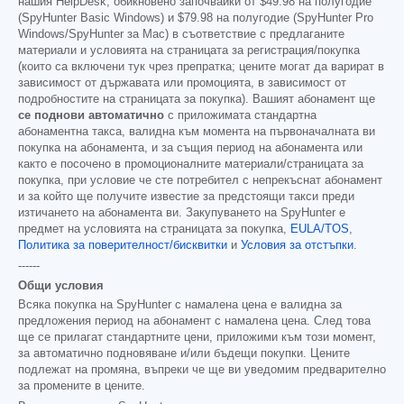
нашия HelpDesk, обикновено започвайки от
$49.98
на полугодие
(SpyHunter Basic Windows) и
$79.98
на полугодие (SpyHunter Pro
Windows/SpyHunter за Mac) в съответствие с предлаганите
материали и условията на страницата за регистрация/покупка
(които са включени тук чрез препратка; цените могат да варират в
зависимост от държавата или промоцията, в зависимост от
подробностите на страницата за покупка). Вашият абонамент ще
се поднови автоматично
с приложимата стандартна
абонаментна такса, валидна към момента на първоначалната ви
покупка на абонамента, и за същия период на абонамента или
както е посочено в промоционалните материали/страницата за
покупка, при условие че сте потребител с непрекъснат абонамент
и за който ще получите известие за предстоящи такси преди
изтичането на абонамента ви. Закупуването на SpyHunter е
предмет на условията на страницата за покупка,
EULA/TOS
,
Политика за поверителност/бисквитки
и
Условия за отстъпки
.
------
Общи условия
Всяка покупка на SpyHunter с намалена цена е валидна за
предложения период на абонамент с намалена цена. След това
ще се прилагат стандартните цени, приложими към този момент,
за автоматично подновяване и/или бъдещи покупки. Цените
подлежат на промяна, въпреки че ще ви уведомим предварително
за промените в цените.