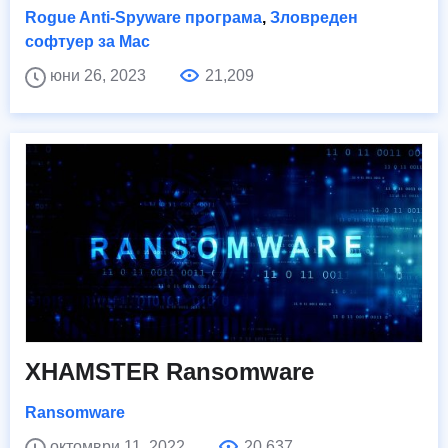
Rogue Anti-Spyware програма
,
Зловреден
софтуер за Mac
юни 26, 2023
21,209
XHAMSTER Ransomware
Ransomware
октомври 11, 2022
20,637