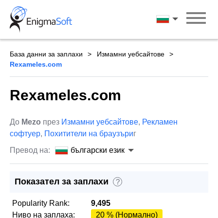
Skip
to
български ези
content
База данни за заплахи
Измамни уебсайтове
Rexameles.com
Rexameles.com
До
Mezo
през
Измамни уебсайтове
,
Рекламен
софтуер
,
Похитители на браузъри
г
Превод на:
български език
Показател за заплахи
?
Popularity Rank:
9,495
Ниво на заплаха:
20 % (Нормално)