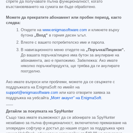
спрете да получавате пълна функционалност, когато
възстановяването на сумата ви бъде обработено.
Можете да прекратите абонамент или пробен период, както
следва:
Отидете на
www.enigmasoftware.com
и кликнете върху
бутона
„Вход“
в горния десен ъгъл.
Влезте с вашето потребителско име и парола.
В навигационното меню отидете на
„Поръчка/Лицензи“.
До вашата поръчка/лиценз има бутон за анулиране на
абонамента, ако е приложимо. Забележка: Ако имате
няколко поръчки/продукта, ще трябва да ги анулирате
поотделно.
Ако имате въпроси или проблеми, можете да се свържете с
поддръжката на EnigmaSoft по имейл на
support@enigmasoftware.com
или като отворите заявка за
поддръжка на уебсайта
„Моят акаунт“ на EnigmaSoft
.
------
Детайли за покупката на SpyHunter
Също така имате възможност да се абонирате за SpyHunter
незабавно за пълна функционалност, включително премахване на
зловреден софтуер и достъп до нашия отдел за поддръжка чрез