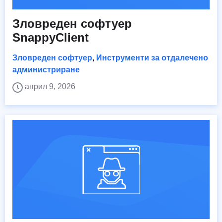
Зловреден софтуер
SnappyClient
Зловреден софтуер
,
Инструменти за отдалечено
администриране
април 9, 2026