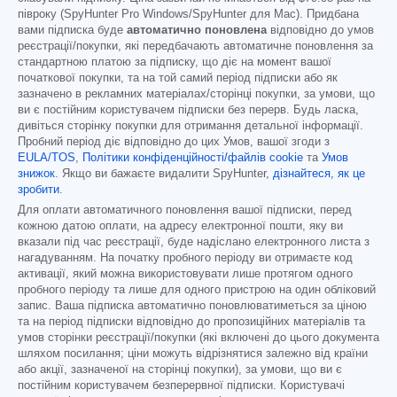
півроку (SpyHunter Pro Windows/SpyHunter для Mac). Придбана
вами підписка буде
автоматично поновлена
відповідно до умов
реєстрації/покупки, які передбачають автоматичне поновлення за
стандартною платою за підписку, що діє на момент вашої
початкової покупки, та на той самий період підписки або як
зазначено в рекламних матеріалах/сторінці покупки, за умови, що
ви є постійним користувачем підписки без перерв. Будь ласка,
дивіться сторінку покупки для отримання детальної інформації.
Пробний період діє відповідно до цих Умов, вашої згоди з
EULA/TOS
,
Політики конфіденційності/файлів cookie
та
Умов
знижок
. Якщо ви бажаєте видалити SpyHunter,
дізнайтеся, як це
зробити
.
Для оплати автоматичного поновлення вашої підписки, перед
кожною датою оплати, на адресу електронної пошти, яку ви
вказали під час реєстрації, буде надіслано електронного листа з
нагадуванням. На початку пробного періоду ви отримаєте код
активації, який можна використовувати лише протягом одного
пробного періоду та лише для одного пристрою на один обліковий
запис. Ваша підписка автоматично поновлюватиметься за ціною
та на період підписки відповідно до пропозиційних матеріалів та
умов сторінки реєстрації/покупки (які включені до цього документа
шляхом посилання; ціни можуть відрізнятися залежно від країни
або акції, зазначеної на сторінці покупки), за умови, що ви є
постійним користувачем безперервної підписки. Користувачі