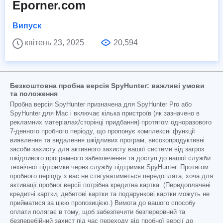
Eporner.com
Випуск
квітень 23, 2025
20,594
Безкоштовна пробна версія SpyHunter: важливі умови
та положення
Пробна версія SpyHunter призначена для SpyHunter Pro або
SpyHunter для Mac і включає кілька пристроїв (як зазначено в
рекламних матеріалах/сторінці придбання) протягом одноразового
7-денного пробного періоду, що пропонує комплексні функції
виявлення та видалення шкідливих програм, високопродуктивні
засоби захисту для активного захисту вашої системи від загроз
шкідливого програмного забезпечення та доступ до нашої служби
технічної підтримки через службу підтримки SpyHunter. Протягом
пробного періоду з вас не стягуватиметься передоплата, хоча для
активації пробної версії потрібна кредитна картка. (Передоплачені
кредитні картки, дебетові картки та подарункові картки можуть не
прийматися за цією пропозицією.) Вимога до вашого способу
оплати полягає в тому, щоб забезпечити безперервний та
безперебійний захист під час переходу від пробної версії до