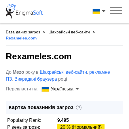
Skip
to
Українська
content
База даних загроз
Шахрайські веб-сайти
Rexameles.com
Rexameles.com
До
Mezo
року в
Шахрайські веб-сайти
,
рекламне
ПЗ
,
Викрадачі браузера
році
Перекласти на:
Українська
Картка показників загроз
?
Popularity Rank:
9,495
Рівень загрози:
20 % (Нормальний)