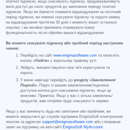
платної підписки, якщо скасовують підписку, продовжуватимуть
мати доступ до своїх продуктів до закінчення періоду платної
підписки. Якщо ви бажаєте отримати відшкодування за поточний
період підписки, ви повинні скасувати підписку та подати заявку
на відшкодування протягом 30 днів з моменту вашої останньої
покупки, і ви негайно припините отримувати повну
функціональність після обробки вашого відшкодування.
Ви можете скасувати підписку або пробний період наступним
чином:
Перейдіть на сайт
www.enigmasoftware.com
та натисніть
кнопку
«Увійти»
у верхньому правому куті.
Увійдіть, використовуючи своє ім'я користувача та
пароль.
У меню навігації перейдіть до
розділу «Замовлення/
Ліцензії».
Поруч із вашим замовленням/ліцензією
доступна кнопка для скасування підписки, якщо це
можливо. Примітка: Якщо у вас є кілька замовлень/
продуктів, вам потрібно буде скасувати їх окремо.
Якщо у вас виникнуть будь-які запитання або проблеми, ви
можете звернутися до служби підтримки EnigmaSoft електронною
поштою за адресою
support@enigmasoftware.com
або створивши
запит на підтримку на веб-сайті
EnigmaSoft MyAccount
.