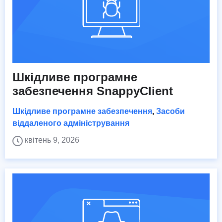
Шкідливе програмне
забезпечення SnappyClient
Шкідливе програмне забезпечення
,
Засоби
віддаленого адміністрування
квітень 9, 2026