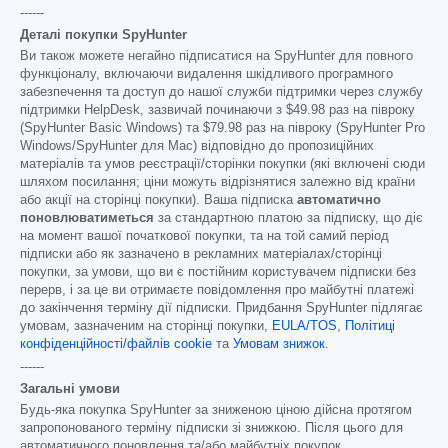
------
Деталі покупки SpyHunter
Ви також можете негайно підписатися на SpyHunter для повного
функціоналу, включаючи видалення шкідливого програмного
забезпечення та доступ до нашої служби підтримки через службу
підтримки HelpDesk, зазвичай починаючи з
$49.98
раз на півроку
(SpyHunter Basic Windows) та
$79.98
раз на півроку (SpyHunter Pro
Windows/SpyHunter для Mac) відповідно до пропозиційних
матеріалів та умов реєстрації/сторінки покупки (які включені сюди
шляхом посилання; ціни можуть відрізнятися залежно від країни
або акції на сторінці покупки). Ваша підписка
автоматично
поновлюватиметься
за стандартною платою за підписку, що діє
на момент вашої початкової покупки, та на той самий період
підписки або як зазначено в рекламних матеріалах/сторінці
покупки, за умови, що ви є постійним користувачем підписки без
перерв, і за це ви отримаєте повідомлення про майбутні платежі
до закінчення терміну дії підписки. Придбання SpyHunter підлягає
умовам, зазначеним на сторінці покупки,
EULA/TOS
,
Політиці
конфіденційності/файлів cookie
та
Умовам знижок
.
------
Загальні умови
Будь-яка покупка SpyHunter за зниженою ціною дійсна протягом
запропонованого терміну підписки зі знижкою. Після цього для
автоматичного поновлення та/або майбутніх покупок