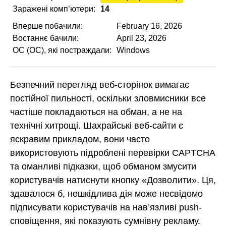
Заражені комп’ютери:
14
Вперше побачили:
February 16, 2026
Востаннє бачили:
April 23, 2026
ОС (ОС), які постраждали:
Windows
Безпечний перегляд веб-сторінок вимагає
постійної пильності, оскільки зловмисники все
частіше покладаються на обман, а не на
технічні хитрощі. Шахрайські веб-сайти є
яскравим прикладом, вони часто
використовують підроблені перевірки CAPTCHA
та оманливі підказки, щоб обманом змусити
користувачів натиснути кнопку «Дозволити». Ця,
здавалося б, нешкідлива дія може несвідомо
підписувати користувачів на нав’язливі push-
сповіщення, які показують сумнівну рекламу.