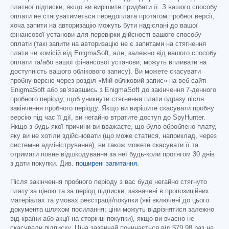
платної підписки, якщо ви вирішите придбати її. З вашого способу
оплати не стягуватиметься передоплата протягом пробної версії,
хоча запити на авторизацію можуть бути надіслані до вашої
фінансової установи для перевірки дійсності вашого способу
оплати (такі запити на авторизацію не є запитами на стягнення
плати чи комісій від EnigmaSoft, але, залежно від вашого способу
оплати та/або вашої фінансової установи, можуть впливати на
доступність вашого облікового запису). Ви можете скасувати
пробну версію через розділ «Мій обліковий запис» на веб-сайті
EnigmaSoft або зв’язавшись з EnigmaSoft до закінчення 7-денного
пробного періоду, щоб уникнути стягнення плати одразу після
закінчення пробного періоду. Якщо ви вирішите скасувати пробну
версію під час її дії, ви негайно втратите доступ до SpyHunter.
Якщо з будь-якої причини ви вважаєте, що було оброблено плату,
яку ви не хотіли здійснювати (що може статися, наприклад, через
системне адміністрування), ви також можете скасувати її та
отримати повне відшкодування за неї будь-коли протягом 30 днів
з дати покупки. Див.
поширені запитання
.
Після закінчення пробного періоду з вас буде негайно стягнуто
плату за ціною та за період підписки, зазначені в пропозиційних
матеріалах та умовах реєстрації/покупки (які включені до цього
документа шляхом посилання; ціни можуть відрізнятися залежно
від країни або акції на сторінці покупки), якщо ви вчасно не
скасували підписку. Ціна зазвичай починається від
$79.98
раз на