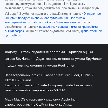
застосовуватимуться чинні стандартні ціни. Ціни можуть
змінюватися, хоча ми повідомимо вас про зміни цін заздалегідь.
Усі версії SpyHunter підлягають вашій згоді з нашими
Угодою про
кінцевий продукт/Умовами обслуговування
,
Політикою
конфіденційності/файлів cookie
та
Умовами знижок
. Також
ознайомтеся з нашими
поширеними запитаннями
та
критеріями
оцінки загроз
. Якщо ви хочете видалити SpyHunter,
дізнайтеся, як
це зробити
.
Додому
Етапи видалення програми
Критерії оцінки
загроз SpyHunter
Додаткові положення та умови SpyHunter
Додаткові положення та умови RegHunter
Зареєстрований офіс: 1 Castle Street, 3rd Floor, Dublin 2
D02XD82 Ireland.
EnigmaSoft Limited, Private Company Limited за акціями,
реєстраційний номер компанії 597114.
Mac і MacOS є торговими марками Apple Inc.,
зареєстрованими в США та інших країнах.