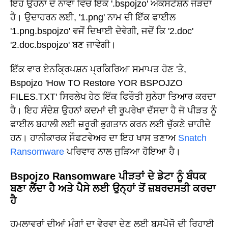
ਇਹ ਉਹਨਾਂ ਦੇ ਨਾਵਾਂ ਵਿੱਚ ਇੱਕ '.bspojzo' ਐਕਸਟੈਂਸ਼ਨ ਜੋੜਦਾ
ਹੈ। ਉਦਾਹਰਨ ਲਈ, '1.png' ਨਾਮ ਦੀ ਇੱਕ ਫਾਈਲ
'1.png.bspojzo' ਵਜੋਂ ਦਿਖਾਈ ਦੇਵੇਗੀ, ਜਦੋਂ ਕਿ '2.doc'
'2.doc.bspojzo' ਬਣ ਜਾਵੇਗੀ।
ਇੱਕ ਵਾਰ ਏਨਕ੍ਰਿਪਸ਼ਨ ਪ੍ਰਕਿਰਿਆ ਸਮਾਪਤ ਹੋਣ 'ਤੇ,
Bspojzo 'How TO Restore YOR BSPOJZO
FILES.TXT' ਸਿਰਲੇਖ ਹੇਠ ਇੱਕ ਫਿਰੌਤੀ ਸੁਨੇਹਾ ਤਿਆਰ ਕਰਦਾ
ਹੈ। ਇਹ ਸੰਦੇਸ਼ ਉਹਨਾਂ ਕਦਮਾਂ ਦੀ ਰੂਪਰੇਖਾ ਦੱਸਦਾ ਹੈ ਜੋ ਪੀੜਤ ਨੂੰ
ਫਾਈਲ ਬਹਾਲੀ ਲਈ ਜ਼ਰੂਰੀ ਭੁਗਤਾਨ ਕਰਨ ਲਈ ਚੁੱਕਣੇ ਚਾਹੀਦੇ
ਹਨ। ਹਾਨੀਕਾਰਕ ਸੌਫਟਵੇਅਰ ਦਾ ਇਹ ਖਾਸ ਤਣਾਅ
Snatch
Ransomware
ਪਰਿਵਾਰ ਨਾਲ ਜੁੜਿਆ ਹੋਇਆ ਹੈ।
Bspojzo Ransomware ਪੀੜਤਾਂ ਦੇ ਡੇਟਾ ਨੂੰ ਬੰਧਕ
ਬਣਾ ਲੈਂਦਾ ਹੈ ਅਤੇ ਪੈਸੇ ਲਈ ਉਨ੍ਹਾਂ ਤੋਂ ਜ਼ਬਰਦਸਤੀ ਕਰਦਾ
ਹੈ
ਹਮਲਾਵਰਾਂ ਦੀਆਂ ਮੰਗਾਂ ਦਾ ਵੇਰਵਾ ਦੇਣ ਲਈ ਬਸਪੋਜੋ ਦੀ ਰਿਹਾਈ