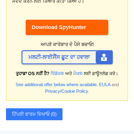
ਮਦਦ ਕਰਨ ਲਈ ਤਿਆਰ ਕੀਤਾ ਗਿਆ ਹੈ।
Download SpyHunter
ਆਪਣੇ ਕਾਰੋਬਾਰ ਦੇ ਪੈਸੇ ਬਚਾਓ!
ਮਲਟੀ-ਲਾਈਸੈਂਸ ਛੂਟ ਦਾ ਹਵਾਲਾ
ਤੁਹਾਡਾ OS ਨਹੀਂ ਹੈ?
ਵਿੰਡੋਜ਼®
ਅਤੇ
ਮੈਕ®
ਲਈ ਡਾਊਨਲੋਡ ਕਰੋ।
See additional offer below where available.
EULA
and
Privacy/Cookie Policy
.
ਟਿੱਪਣੀ ਫਾਰਮ ਦਿਖਾਓ (0)