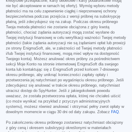
kredytowe przedpłacone, karty debetowe i karty podarunkowe mogą
nie być akceptowane w ramach tej oferty). Wymóg wyboru metody
płatności ma na celu zapewnienie ciągłej i nieprzerwanej ochrony
bezpieczeństwa podczas przejścia z wersji próbnej na subskrypcję
płatną, jeśli zdecydujesz się na zakup. Podczas okresu próbnego
Twoja metoda płatności nie zostanie obciążona z góry kwotą
płatności, chociaż żądania autoryzacji mogą zostać wysłane do
Twojej instytucji finansowej w celu weryfikacji ważności Twojej metody
płatności (takie żądania autoryzacji nie są żądaniami opłat lub prowizji
ze strony EnigmaSoft, ale, w zależności od Twojej metody płatności
i/lub Twojej instytucji finansowej, mogą mieć wpływ na dostępność
Twojego konta). Możesz anulować okres próbny za pośrednictwem
sekcji Moje Konto na stronie internetowej EnigmaSoft dla swojego
konta lub kontaktując się z EnigmaSoft przed końcem 7-dniowego
okresu próbnego, aby uniknąć konieczności zapłaty opłaty i
przetworzenia jej natychmiast po wygaśnięciu okresu próbnego. Jeśli
zdecydujesz się anulować w trakcie okresu próbnego, natychmiast
utracisz dostęp do SpyHunter. Jeśli z jakiegokolwiek powodu
uważasz, że została przetworzona opłata, której nie chciałeś uiścić
(co może wynikać na przykład z przyczyn administracyjnych
systemu), możesz również anulować i otrzymać pełny zwrot opłaty w
dowolnym momencie w ciągu 30 dni od daty zakupu. Zobacz
FAQ
.
Po zakończeniu okresu próbnego zostaniesz natychmiast obciążony
z góry ceną i okresem subskrypcji określonymi w materiałach