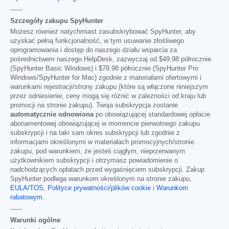
------
Szczegóły zakupu SpyHunter
Możesz również natychmiast zasubskrybować SpyHunter, aby
uzyskać pełną funkcjonalność, w tym usuwanie złośliwego
oprogramowania i dostęp do naszego działu wsparcia za
pośrednictwem naszego HelpDesk, zazwyczaj od
$49.98
półrocznie
(SpyHunter Basic Windows) i
$79.98
półrocznie (SpyHunter Pro
Windows/SpyHunter for Mac) zgodnie z materiałami ofertowymi i
warunkami rejestracji/strony zakupu (które są włączone niniejszym
przez odniesienie; ceny mogą się różnić w zależności od kraju lub
promocji na stronie zakupu). Twoja subskrypcja zostanie
automatycznie odnowiona
po obowiązującej standardowej opłacie
abonamentowej obowiązującej w momencie pierwotnego zakupu
subskrypcji i na taki sam okres subskrypcji lub zgodnie z
informacjami określonymi w materiałach promocyjnych/stronie
zakupu, pod warunkiem, że jesteś ciągłym, nieprzerwanym
użytkownikiem subskrypcji i otrzymasz powiadomienie o
nadchodzących opłatach przed wygaśnięciem subskrypcji. Zakup
SpyHunter podlega warunkom określonym na stronie zakupu,
EULA/TOS
,
Polityce prywatności/plików cookie
i
Warunkom
rabatowym
.
------
Warunki ogólne