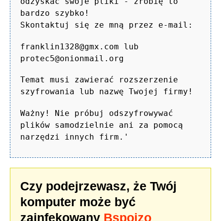
odzyskać swoje pliki - zrobię to
bardzo szybko!
Skontaktuj się ze mną przez e-mail:
franklin1328@gmx.com lub
protec5@onionmail.org
Temat musi zawierać rozszerzenie
szyfrowania lub nazwę Twojej firmy!
Ważny! Nie próbuj odszyfrowywać
plików samodzielnie ani za pomocą
narzędzi innych firm.'
Czy podejrzewasz, że Twój
komputer może być
zainfekowany
Bspojzo