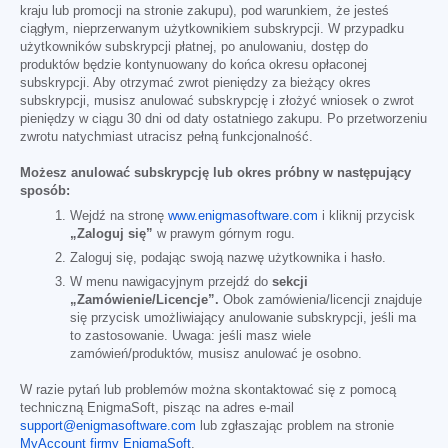
kraju lub promocji na stronie zakupu), pod warunkiem, że jesteś
ciągłym, nieprzerwanym użytkownikiem subskrypcji. W przypadku
użytkowników subskrypcji płatnej, po anulowaniu, dostęp do
produktów będzie kontynuowany do końca okresu opłaconej
subskrypcji. Aby otrzymać zwrot pieniędzy za bieżący okres
subskrypcji, musisz anulować subskrypcję i złożyć wniosek o zwrot
pieniędzy w ciągu 30 dni od daty ostatniego zakupu. Po przetworzeniu
zwrotu natychmiast utracisz pełną funkcjonalność.
Możesz anulować subskrypcję lub okres próbny w następujący
sposób:
Wejdź na stronę
www.enigmasoftware.com
i kliknij przycisk
„Zaloguj się”
w prawym górnym rogu.
Zaloguj się, podając swoją nazwę użytkownika i hasło.
W menu nawigacyjnym przejdź do
sekcji
„Zamówienie/Licencje”.
Obok zamówienia/licencji znajduje
się przycisk umożliwiający anulowanie subskrypcji, jeśli ma
to zastosowanie. Uwaga: jeśli masz wiele
zamówień/produktów, musisz anulować je osobno.
W razie pytań lub problemów można skontaktować się z pomocą
techniczną EnigmaSoft, pisząc na adres e-mail
support@enigmasoftware.com
lub zgłaszając problem na stronie
MyAccount firmy EnigmaSoft
.