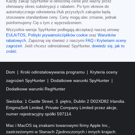
Każdy zakup SpyHunter w obniżonej cenie jest ważny przez
oferowany okres subskrypcji z rabatem. Po tym okresie do
automatycznego odnowienia i/lub przyszłych zakupów będą
stosowane standardowe ceny. Ceny mogą ulec zmianie, jednak
poinformujemy Cię o tym z wyprzedzeniem.
Wszystkie wersje SpyHunter podlegają akceptacji naszej umowy
EULA/TOS
,
Polityki prywatności/plików cookie
oraz
Warunków
rabatowych
. Zapoznaj się również z naszymi
FAQ
i
Kryteriami oceny
zagrożeń
. Jeśli chcesz odinstalować SpyHunter,
dowiedz się, jak to
zrobić
.
Dom
Kroki odinstalowywania programu
Kryteria oceny
zagrożeń SpyHunter
Dodatkowe warunki SpyHunter
Dodatkowe warunki RegHunter
Siedziba: 1 Castle Street, 3. piętro, Dublin 2 D02XD82 Irlandia.
EnigmaSoft Limited, Private Company Limited przez akcje,
numer rejestracyjny spółki 597114.
Mac i MacOS są znakami towarowymi firmy Apple Inc.,
zastrzeżonymi w Stanach Zjednoczonych i innych krajach.