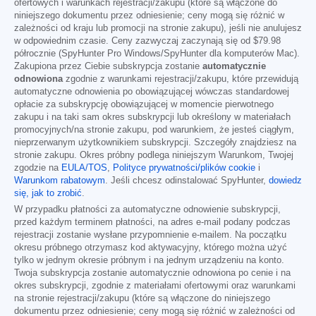
ofertowych i warunkach rejestracji/zakupu (które są włączone do
niniejszego dokumentu przez odniesienie; ceny mogą się różnić w
zależności od kraju lub promocji na stronie zakupu), jeśli nie anulujesz
w odpowiednim czasie. Ceny zazwyczaj zaczynają się od
$79.98
półrocznie (SpyHunter Pro Windows/SpyHunter dla komputerów Mac).
Zakupiona przez Ciebie subskrypcja zostanie
automatycznie
odnowiona
zgodnie z warunkami rejestracji/zakupu, które przewidują
automatyczne odnowienia po obowiązującej wówczas standardowej
opłacie za subskrypcję obowiązującej w momencie pierwotnego
zakupu i na taki sam okres subskrypcji lub określony w materiałach
promocyjnych/na stronie zakupu, pod warunkiem, że jesteś ciągłym,
nieprzerwanym użytkownikiem subskrypcji. Szczegóły znajdziesz na
stronie zakupu. Okres próbny podlega niniejszym Warunkom, Twojej
zgodzie na
EULA/TOS
,
Polityce prywatności/plików cookie
i
Warunkom rabatowym
. Jeśli chcesz odinstalować SpyHunter,
dowiedz
się, jak to zrobić
.
W przypadku płatności za automatyczne odnowienie subskrypcji,
przed każdym terminem płatności, na adres e-mail podany podczas
rejestracji zostanie wysłane przypomnienie e-mailem. Na początku
okresu próbnego otrzymasz kod aktywacyjny, którego można użyć
tylko w jednym okresie próbnym i na jednym urządzeniu na konto.
Twoja subskrypcja zostanie automatycznie odnowiona po cenie i na
okres subskrypcji, zgodnie z materiałami ofertowymi oraz warunkami
na stronie rejestracji/zakupu (które są włączone do niniejszego
dokumentu przez odniesienie; ceny mogą się różnić w zależności od