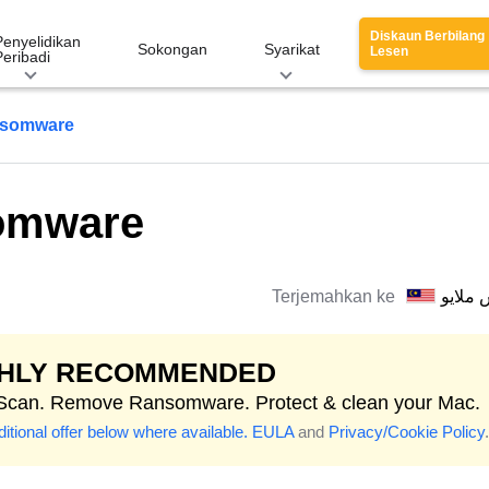
Diskaun Berbilang
Penyelidikan
Sokongan
Syarikat
Lesen
Peribadi
nsomware
omware
Terjemahkan ke
 ملايو
GHLY RECOMMENDED
 Scan. Remove Ransomware. Protect & clean your Mac.
itional offer below where available.
EULA
and
Privacy/Cookie Policy
.