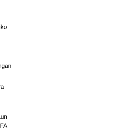
iko
i
ungan
ya
aun
MFA