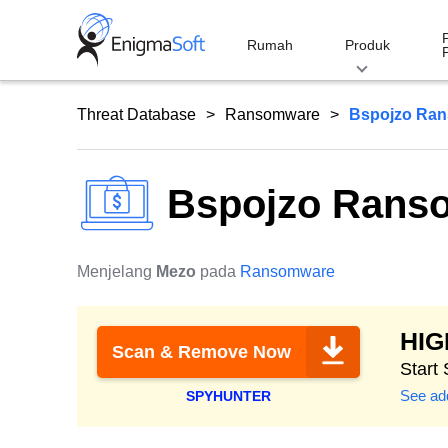
Skip
to
Rumah
Produk
content
Threat Database
Ransomware
Bspojzo Ra
Bspojzo Rans
Menjelang
Mezo
pada
Ransomware
HI
Scan & Remove Now
Start
See add
SPYHUNTER