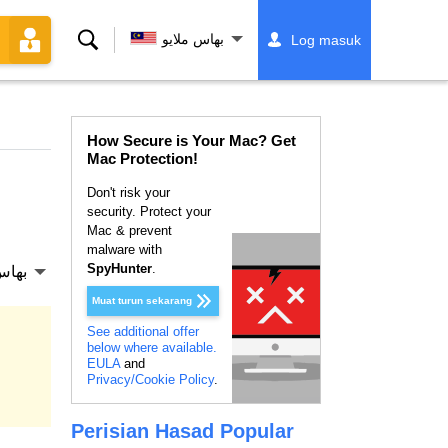
Cari
بهاس ملايو
Log masuk
How Secure is Your Mac? Get
Mac Protection!
Don't risk your
security. Protect your
Mac & prevent
malware with
SpyHunter
.
بهاس
Muat turun sekarang
See additional offer
below where available.
EULA
and
Privacy/Cookie Policy
.
Perisian Hasad Popular