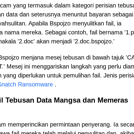
ncam yang termasuk dalam kategori perisian tebus
an data dan seterusnya menuntut bayaran sebagai
sulitan. Apabila Bspojzo menyulitkan fail, ia
nama mereka. Sebagai contoh, fail bernama '1.p
akala '2.doc' akan menjadi '2.doc.bspojzo.'
, Bspojzo menjana mesej tebusan di bawah tajuk '
esej ini menggariskan langkah yang perlu diam
ng diperlukan untuk pemulihan fail. Jenis peris
Snatch Ransomware
.
l Tebusan Data Mangsa dan Memeras
lam memperincikan permintaan penyerang. Ia seca
 fail mereka telah melalui penyulitan dan, akiba