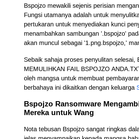
Bspojzo mewakili sejenis perisian menga
Fungsi utamanya adalah untuk menyulitk
pertukaran untuk menyediakan kunci penyah
menambahkan sambungan '.bspojzo' pada 
akan muncul sebagai '1.png.bspojzo,' man
Sebaik sahaja proses penyulitan selesai
MEMULIHKAN FAIL BSPOJZO ANDA.TXT.' M
oleh mangsa untuk membuat pembayaran ya
berbahaya ini dikaitkan dengan keluarga
Bspojzo Ransomware Mengambi
Mereka untuk Wang
Nota tebusan Bspojzo sangat ringkas da
jelas menyampaikan kepada mangsa bahawa