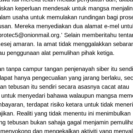
gariskan keperluan mendesak untuk mangsa menjalin
lam usaha untuk memulakan rundingan bagi pros
usan. Mereka menyediakan dua alamat e-mel untu
'protec5@onionmail.org.' Selain memberitahu tenta
mesej amaran. Ia amat tidak menggalakkan sebara
u penggunaan alat pemulihan pihak ketiga.
 tanpa campur tangan penjenayah siber itu sendi
apat hanya pengecualian yang jarang berlaku, se
an tebusan itu sendiri secara asasnya cacat atau
ng untuk menyedari bahawa walaupun mangsa mem
ayaran, terdapat risiko ketara untuk tidak mener
njikan. Realiti yang tidak menentu ini menimbulkan
g tebusan bukan sahaja gagal menjamin pemulih
if menyokong dan mengekalkan aktiviti yang menyal