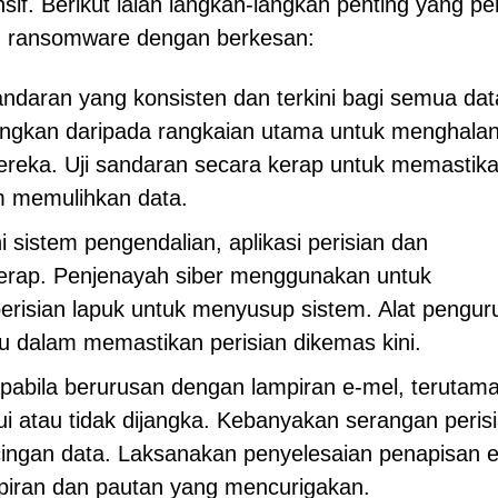
f. Berikut ialah langkah-langkah penting yang pe
n ransomware dengan berkesan:
ndaran yang konsisten dan terkini bagi semua dat
asingkan daripada rangkaian utama untuk menghala
reka. Uji sandaran secara kerap untuk memastik
m memulihkan data.
 sistem pengendalian, aplikasi perisian dan
erap. Penjenayah siber menggunakan untuk
erisian lapuk untuk menyusup sistem. Alat pengur
 dalam memastikan perisian dikemas kini.
 apabila berurusan dengan lampiran e-mel, terutam
ui atau tidak dijangka. Kebanyakan serangan peris
cingan data. Laksanakan penyelesaian penapisan 
iran dan pautan yang mencurigakan.