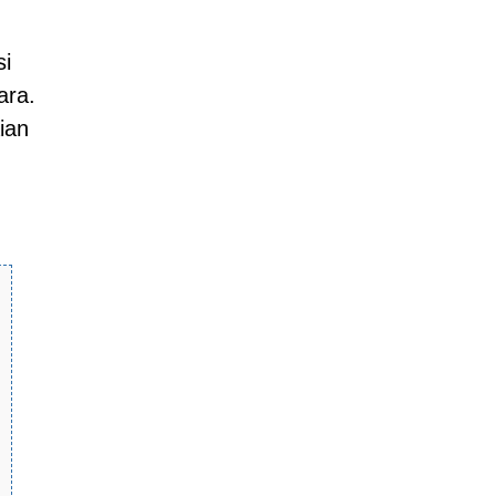
si
ara.
ian