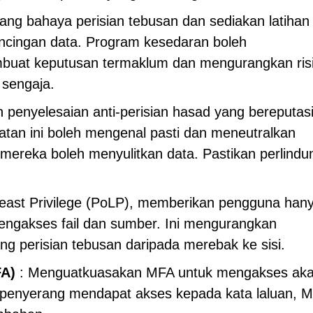
tang bahaya perisian tebusan dan sediakan latihan
ncingan data. Program kesedaran boleh
uat keputusan termaklum dan mengurangkan ris
 sengaja.
penyelesaian anti-perisian hasad yang bereputas
matan ini boleh mengenal pasti dan meneutralkan
mereka boleh menyulitkan data. Pastikan perlind
east Privilege (PoLP), memberikan pengguna han
engakses fail dan sumber. Ini mengurangkan
 perisian tebusan daripada merebak ke sisi.
FA)
: Menguatkuasakan MFA untuk mengakses ak
n penyerang mendapat akses kepada kata laluan, 