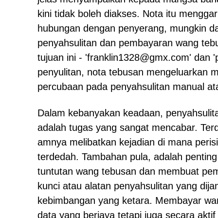
kini tidak boleh diakses. Nota itu meng
hubungan dengan penyerang, mungkin da
penyahsulitan dan pembayaran wang teb
tujuan ini - 'franklin1328@gmx.com' dan 
penyulitan, nota tebusan mengeluarkan 
percubaan pada penyahsulitan manual ata
Dalam kebanyakan keadaan, penyahsulitan
adalah tugas yang sangat mencabar. Terd
amnya melibatkan kejadian di mana perisi
terdedah. Tambahan pula, adalah penti
tuntutan wang tebusan dan membuat pemb
kunci atau alatan penyahsulitan yang dija
kebimbangan yang ketara. Membayar wan
data yang berjaya tetapi juga secara akt