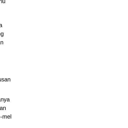
rlu
a
ng
an
usan
anya
ian
e-mel