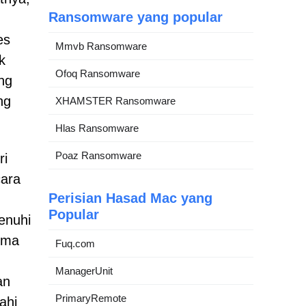
Ransomware yang popular
es
Mmvb Ransomware
k
Ofoq Ransomware
ng
ng
XHAMSTER Ransomware
Hlas Ransomware
Poaz Ransomware
ri
cara
Perisian Hasad Mac yang
Popular
enuhi
ima
Fuq.com
ManagerUnit
an
PrimaryRemote
ahi