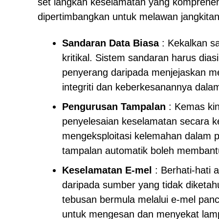
set langkah keselamatan yang komprehensi
dipertimbangkan untuk melawan jangkita
Sandaran Data Biasa
: Kekalkan sa
kritikal. Sistem sandaran harus di
penyerang daripada menjejaskan me
integriti dan keberkesanannya dala
Pengurusan Tampalan
: Kemas kini
penyelesaian keselamatan secara k
mengeksploitasi kelemahan dalam p
tampalan automatik boleh membantu
Keselamatan E-mel
: Berhati-hati
daripada sumber yang tidak diketah
tebusan bermula melalui e-mel pan
untuk mengesan dan menyekat lamp