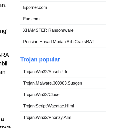
an.
Eporner.com
Fuq.com
XHAMSTER Ransomware
ng'
Perisian Hasad Mudah Alih CraxsRAT
CARA
Trojan popular
bil
ian
Trojan:Win32/Suschil!rfn
Trojan.Malware.300983.Susgen
Trojan:Win32/Cloxer
Trojan:Script/Wacatac.H!ml
Trojan:Win32/Phonzy.A!ml
ra
tnya,