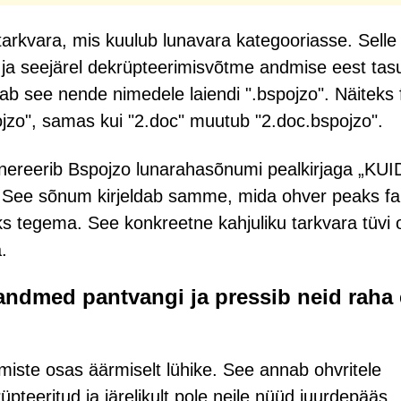
arkvara, mis kuulub lunavara kategooriasse. Selle
ja seejärel dekrüpteerimisvõtme andmise eest tas
sab see nende nimedele laiendi ".bspojzo". Näiteks f
jzo", samas kui "2.doc" muutub "2.doc.bspojzo".
enereerib Bspojzo lunarahasõnumi pealkirjaga „KU
 sõnum kirjeldab samme, mida ohver peaks fai
s tegema. See konkreetne kahjuliku tarkvara tüvi 
.
andmed pantvangi ja pressib neid raha 
miste osas äärmiselt lühike. See annab ohvritele
rüpteeritud ja järelikult pole neile nüüd juurdepääs.