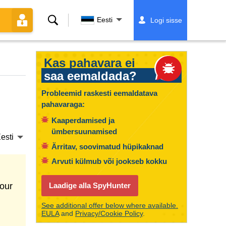
Otsing
Eesti
Logi sisse
Kas pahavara ei
saa eemaldada?
Probleemid raskesti eemaldatava
pahavaraga:
Kaaperdamised ja
ümbersuunamised
esti
Ärritav, soovimatud hüpikaknad
Arvuti külmub või jookseb kokku
our
Laadige alla SpyHunter
See additional offer below where available.
EULA
and
Privacy/Cookie Policy
.