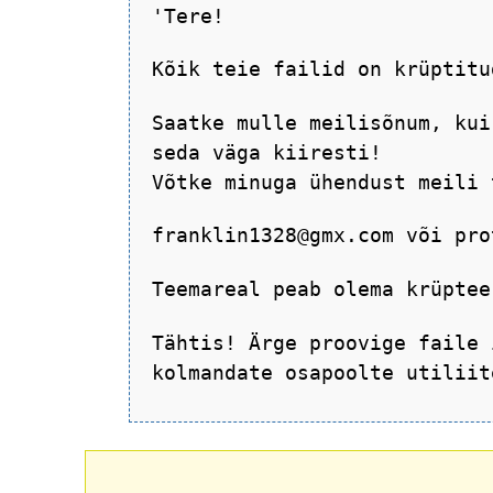
'Tere!
Kõik teie failid on krüptitu
Saatke mulle meilisõnum, kui
seda väga kiiresti!
Võtke minuga ühendust meili 
franklin1328@gmx.com või pro
Teemareal peab olema krüptee
Tähtis! Ärge proovige faile 
kolmandate osapoolte utiliit