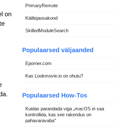
PrimaryRemote
el on
Käitlejaosakond
te
SkilledModuleSearch
Populaarsed väljaanded
Eporner.com
Kas Lookmovie.io on ohutu?
e
da.
Populaarsed How-Tos
Kuidas parandada viga „macOS ei saa
kontrollida, kas see rakendus on
pahavaravaba”