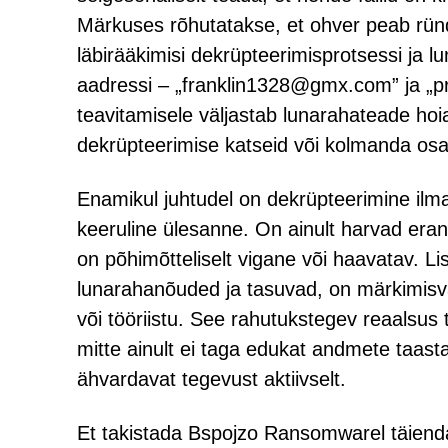
Märkuses rõhutatakse, et ohver peab ründ
läbirääkimisi dekrüpteerimisprotsessi ja 
aadressi – „franklin1328@gmx.com” ja „pr
teavitamisele väljastab lunarahateade hoia
dekrüpteerimise katseid või kolmanda osa
Enamikul juhtudel on dekrüpteerimine ilma
keeruline ülesanne. On ainult harvad eran
on põhimõtteliselt vigane või haavatav. Lis
lunarahanõuded ja tasuvad, on märkimisvä
või tööriistu. See rahutukstegev reaalsu
mitte ainult ei taga edukat andmete taasta
ähvardavat tegevust aktiivselt.
Et takistada Bspojzo Ransomwarel täiendav