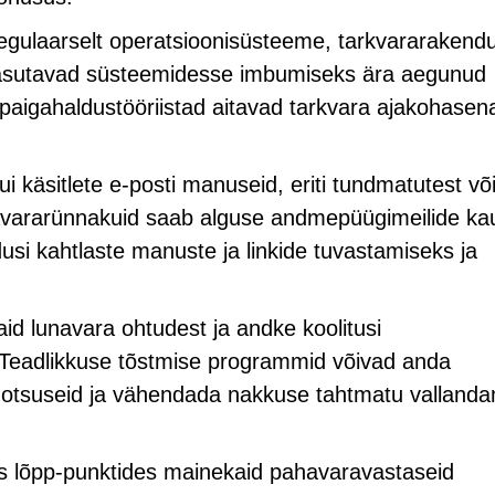
gulaarselt operatsioonisüsteeme, tarkvararakendu
 kasutavad süsteemidesse imbumiseks ära aegunud
paigahaldustööriistad aitavad tarkvara ajakohasen
kui käsitlete e-posti manuseid, eriti tundmatutest võ
navararünnakuid saab alguse andmepüügimeilide ka
usi kahtlaste manuste ja linkide tuvastamiseks ja
aid lunavara ohtudest ja andke koolitusi
Teadlikkuse tõstmise programmid võivad anda
e otsuseid ja vähendada nakkuse tahtmatu valland
is lõpp-punktides mainekaid pahavaravastaseid