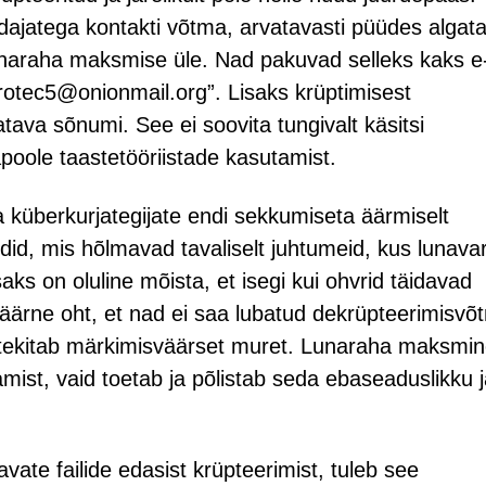
ajatega kontakti võtma, arvatavasti püüdes algat
lunaraha maksmise üle. Nad pakuvad selleks kaks e
otec5@onionmail.org”. Lisaks krüptimisest
tava sõnumi. See ei soovita tungivalt käsitsi
poole taastetööriistade kasutamist.
 küberkurjategijate endi sekkumiseta äärmiselt
did, mis hõlmavad tavaliselt juhtumeid, kus lunavar
aks on oluline mõista, et isegi kui ohvrid täidavad
ärne oht, et nad ei saa lubatud dekrüpteerimisvõ
s tekitab märkimisväärset muret. Lunaraha maksmi
mist, vaid toetab ja põlistab seda ebaseaduslikku 
ate failide edasist krüpteerimist, tuleb see