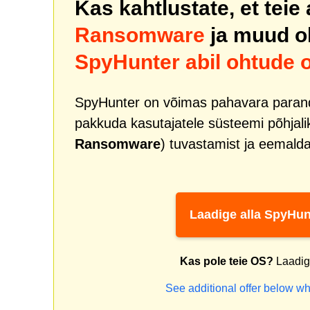
Kas kahtlustate, et teie
Ransomware
ja muud 
SpyHunter abil ohtude 
SpyHunter on võimas pahavara paranda
pakkuda kasutajatele süsteemi põhjal
Ransomware
) tuvastamist ja eemalda
Laadige alla SpyHun
Kas pole teie OS?
Laadige
See additional offer below wh