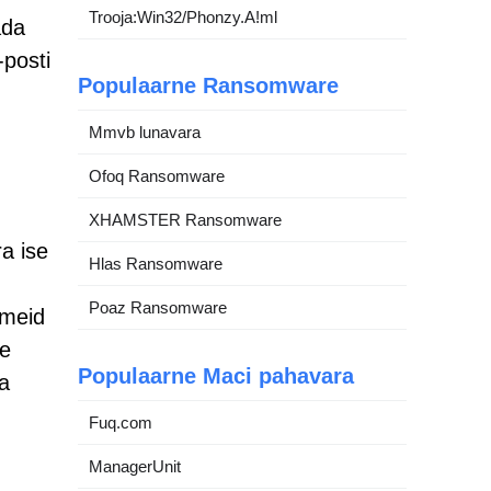
Trooja:Win32/Phonzy.A!ml
ada
-posti
Populaarne Ransomware
Mmvb lunavara
Ofoq Ransomware
XHAMSTER Ransomware
a ise
Hlas Ransomware
Poaz Ransomware
tmeid
ne
Populaarne Maci pahavara
ja
Fuq.com
ManagerUnit