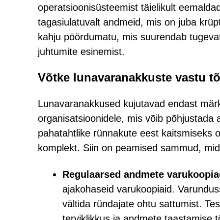
operatsioonisüsteemist täielikult eemal
tagasiulatuvalt andmeid, mis on juba krüpt
kahju pöördumatu, mis suurendab tugevate k
juhtumite esinemist.
Võtke lunavaranakkuste vastu t
Lunavaranakkused kujutavad endast märkim
organisatsioonidele, mis võib põhjustada 
pahatahtlike rünnakute eest kaitsmiseks 
komplekt. Siin on peamised sammud, mid
Regulaarsed andmete varukoopia
ajakohaseid varukoopiaid. Varundus
vältida ründajate ohtu sattumist. Te
terviklikkus ja andmete taastamise 