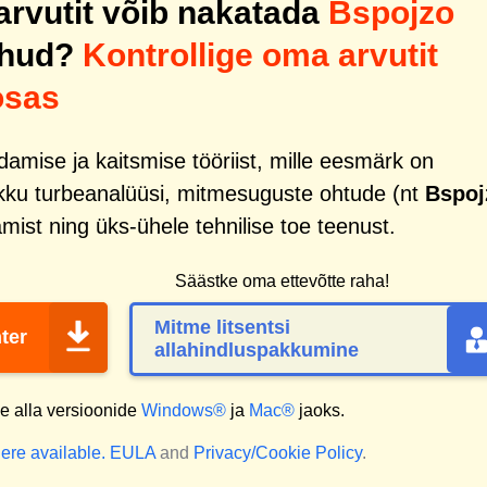
 arvutit võib nakatada
Bspojzo
ohud?
Kontrollige oma arvutit
osas
mise ja kaitsmise tööriist, mille eesmärk on
ikku turbeanalüüsi, mitmesuguste ohtude (nt
Bspoj
mist ning üks-ühele tehnilise toe teenust.
Säästke oma ettevõtte raha!
Mitme litsentsi
ter
allahindluspakkumine
 alla versioonide
Windows®
ja
Mac®
jaoks.
ere available.
EULA
and
Privacy/Cookie Policy
.