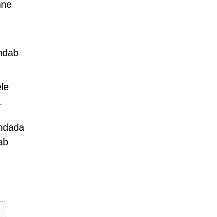
nne
endab
le
.
endada
ab