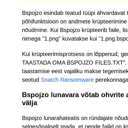
Bspojzo esindab teatud tüüpi ähvardavat t
põhifunktsioon on andmete krüpteerimine 
nõudmine. Kui Bspojzo krüpteerib faile, li
nimega "1.png" kuvatakse kui "1.png.bspo
Kui krüpteerimisprotsess on lõppenud, g
TAASTADA OMA BSPOJZO FILES.TXT”. See
taastamise eest vajaliku makse tegemisek
seotud
Snatch Ransomware
perekonnaga
Bspojzo lunavara võtab ohvrite 
välja
Bspojzo lunarahateatis on ründajate nõud
selgesõnaliselt teada, et nende failid on k