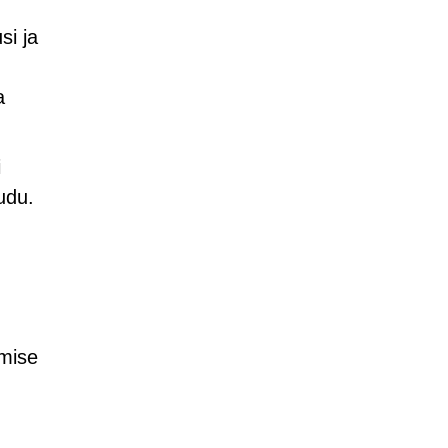
si ja
a
i
udu.
amise