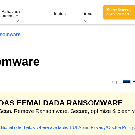
Mitme litsentsi
Pahavara
Toetus
Firma
allahindlused
uurimine
nsomware
omware
Tõlgi:
E
IDAS EEMALDADA RANSOMWARE
 Scan. Remove Ransomware. Secure, optimize & clean y
itional offer below where available.
EULA
and
Privacy/Cookie Policy
.