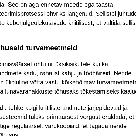
dada. See on aga ennetav meede ega taasta
eerimisprotsessi ohvriks langenud. Sellistel juhtud
überjulgeolekutavade kriitilisust, et vältida sellis
õhusaid turvameetmeid
isväärset ohtu nii üksikisikutele kui ka
andmete kadu, rahalist kahju ja tööhäireid. Nende
on ülioluline võtta vastu kõikehõlmav turvameetmet
a lunavaranakkuste tõhusaks tõkestamiseks kaalu
d
: tehke kõigi kriitiliste andmete järjepidevaid ja
süsteemid tuleks primaarsest võrgust eraldada, et
stige regulaarselt varukoopiaid, et tagada nende
tõhusus.