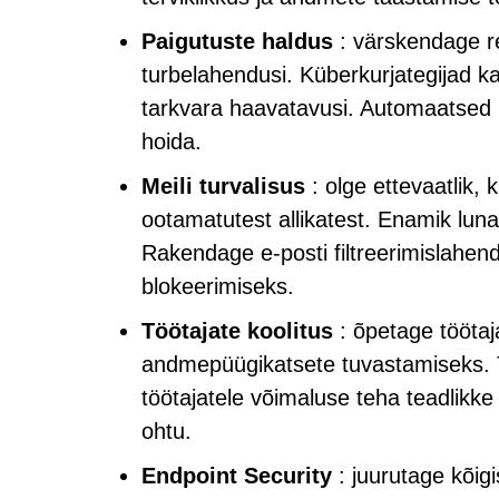
Paigutuste haldus
: värskendage re
turbelahendusi. Küberkurjategijad
tarkvara haavatavusi. Automaatsed 
hoida.
Meili turvalisus
: olge ettevaatlik, 
ootamatutest allikatest. Enamik lu
Rakendage e-posti filtreerimislahend
blokeerimiseks.
Töötajate koolitus
: õpetage töötaj
andmepüügikatsete tuvastamiseks. 
töötajatele võimaluse teha teadlikk
ohtu.
Endpoint Security
: juurutage kõig