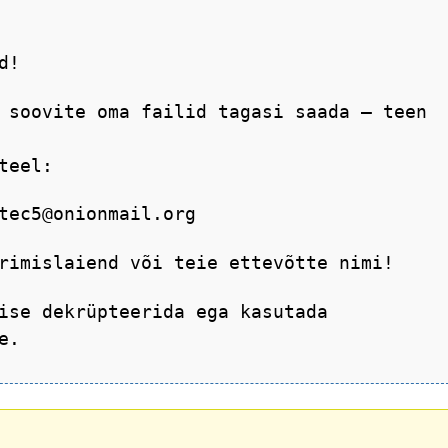
d!
 soovite oma failid tagasi saada – teen
teel:
tec5@onionmail.org
rimislaiend või teie ettevõtte nimi!
ise dekrüpteerida ega kasutada
e.