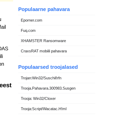
Populaarne pahavara
u
Eporner.com
ail
Fuq.com
XHAMSTER Ransomware
IDAS
CraxsRAT mobiili pahavara
li
on
Populaarsed troojalased
Trojan:Win32/Suschil!rfn
eest
Trooja.Pahavara.300983.Susgen
Trooja: Win32/Cloxer
Trooja:Script/Wacatac.H!ml