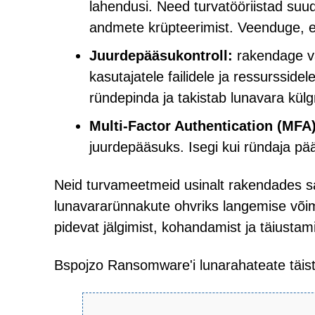
lahendusi. Need turvatööriistad suu
andmete krüpteerimist. Veenduge, et
Juurdepääsukontroll:
rakendage vä
kasutajatele failidele ja ressurssid
ründepinda ja takistab lunavara külgm
Multi-Factor Authentication (MFA
juurdepääsuks. Isegi kui ründaja pää
Neid turvameetmeid usinalt rakendades sa
lunavararünnakute ohvriks langemise võim
pidevat jälgimist, kohandamist ja täiustam
Bspojzo Ransomware'i lunarahateate täist