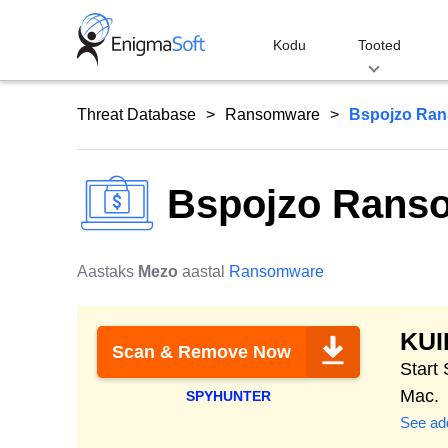
Skip
to
Kodu
Tooted
content
Threat Database
Ransomware
Bspojzo Ra
Bspojzo Rans
Aastaks
Mezo
aastal
Ransomware
KU
Scan & Remove Now
Start
Mac.
SPYHUNTER
See add