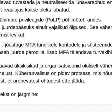
davad tuvastada ja neutraliseerida lunavaraohud e
 reaalajas kaitse oleks lubatud.
himate privileegide (PoLP) põhimõtet, andes
ele juurdepääsuks ainult vajalikud õigused. See väh
ist levikut.
)
: jõustage MFA tundlikele kontodele ja süsteemide
seb juurde paroolile, lisab MFA täiendava turvakihi
avad üksikisikud ja organisatsioonid oluliselt väh
alust. Küberturvalisus on pidev protsess, mis nõu
ist, et arenevatest ohtudest ette jääda.
ekst on järgmine: