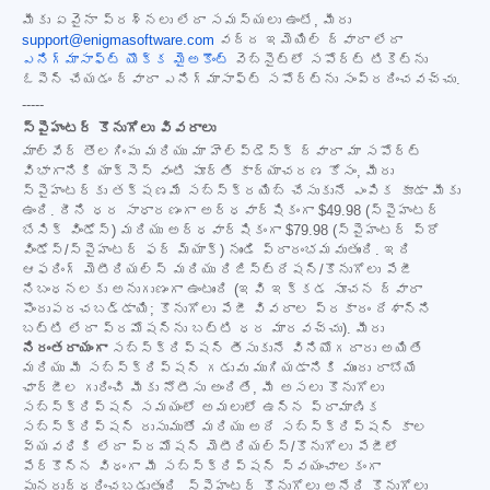
మీకు ఏవైనా ప్రశ్నలు లేదా సమస్యలు ఉంటే, మీరు
support@enigmasoftware.com
వద్ద ఇమెయిల్ ద్వారా లేదా
ఎనిగ్మాసాఫ్ట్ యొక్క మైఅకౌంట్
వెబ్‌సైట్‌లో సపోర్ట్ టికెట్‌ను
ఓపెన్ చేయడం ద్వారా ఎనిగ్మాసాఫ్ట్ సపోర్ట్‌ను సంప్రదించవచ్చు.
-----
స్పైహంటర్ కొనుగోలు వివరాలు
మాల్‌వేర్ తొలగింపు మరియు మా హెల్ప్‌డెస్క్ ద్వారా మా సపోర్ట్
విభాగానికి యాక్సెస్ వంటి పూర్తి కార్యాచరణ కోసం, మీరు
స్పైహంటర్‌కు తక్షణమే సబ్‌స్క్రయిబ్ చేసుకునే ఎంపిక కూడా మీకు
ఉంది. దీని ధర సాధారణంగా అర్ధవార్షికంగా
$49.98
(స్పైహంటర్
బేసిక్ విండోస్) మరియు అర్ధవార్షికంగా
$79.98
(స్పైహంటర్ ప్రో
విండోస్/స్పైహంటర్ ఫర్ మ్యాక్) నుండి ప్రారంభమవుతుంది. ఇది
ఆఫరింగ్ మెటీరియల్స్ మరియు రిజిస్ట్రేషన్/కొనుగోలు పేజీ
నిబంధనలకు అనుగుణంగా ఉంటుంది (ఇవి ఇక్కడ సూచన ద్వారా
పొందుపరచబడ్డాయి; కొనుగోలు పేజీ వివరాల ప్రకారం దేశాన్ని
బట్టి లేదా ప్రమోషన్‌ను బట్టి ధర మారవచ్చు). మీరు
నిరంతరాయంగా
సబ్‌స్క్రిప్షన్ తీసుకునే వినియోగదారు అయితే
మరియు మీ సబ్‌స్క్రిప్షన్ గడువు ముగియడానికి ముందు రాబోయే
ఛార్జీల గురించి మీకు నోటీసు అందితే, మీ అసలు కొనుగోలు
సబ్‌స్క్రిప్షన్ సమయంలో అమలులో ఉన్న ప్రామాణిక
సబ్‌స్క్రిప్షన్ రుసుముతో మరియు అదే సబ్‌స్క్రిప్షన్ కాల
వ్యవధికి లేదా ప్రమోషన్ మెటీరియల్స్/కొనుగోలు పేజీలో
పేర్కొన్న విధంగా మీ సబ్‌స్క్రిప్షన్ స్వయంచాలకంగా
పునరుద్ధరించబడుతుంది. స్పైహంటర్ కొనుగోలు అనేది కొనుగోలు