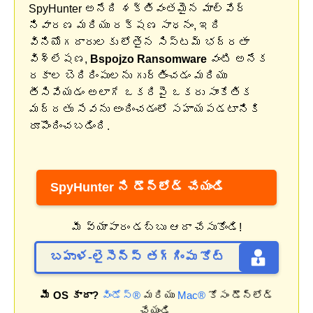
SpyHunter అనేది శక్తివంతమైన మాల్వేర్
నివారణ మరియు రక్షణ సాధనం, ఇది
వినియోగదారులకు లోతైన సిస్టమ్ భద్రతా
విశ్లేషణ,
Bspojzo Ransomware
వంటి అనేక
రకాల బెదిరింపులను గుర్తించడం మరియు
తీసివేయడం అలాగే ఒకరిపై ఒకరు సాంకేతిక
మద్దతు సేవను అందించడంలో సహాయపడటానికి
రూపొందించబడింది.
SpyHunter ని డౌన్‌లోడ్ చేయండి
మీ వ్యాపారం డబ్బు ఆదా చేసుకోండి!
బహుళ-లైసెన్స్ తగ్గింపు కోట్
మీ OS కాదా?
విండోస్®
మరియు
Mac®
కోసం డౌన్‌లోడ్
చేయండి.