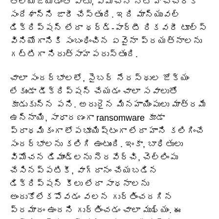
తెలియజేయడంతో పాటు, విమోచన నోట్ హెచ్చరిక
సందేశాన్ని జారీ చేస్తుంది. ఇది మాన్యువల్
డిక్రిప్షన్ లేదా థర్డ్-పార్టీ రికవరీ టూల్స్
వినియోగానికి సంబంధించిన ఏవైనా ప్రయత్నాలను
గట్టిగా నిరుత్సాహపరుస్తుంది.
చాలా సందర్భాలలో, సైబర్ నేరస్థుల జోక్యం
లేకుండా డీక్రిప్షన్ చేయడం చాలా సవాలుతో
కూడుకున్న పని. అరుదైన మినహాయింపులు మాత్రమే
ఉన్నాయి, సాధారణంగా ransomware కూడా
ప్రాథమికంగా లోపభూయిష్టంగా లేదా హాని కలిగించే
సందర్భాలను కలిగి ఉంటుంది. ఇంకా, బాధితులు
విమోచన డిమాండ్‌లను నెరవేర్చి, చెల్లింపు
చేసినప్పటికీ, వాగ్దానం చేయబడిన
డిక్రిప్షన్ కీలు లేదా సాధనాలను
అందుకోలేకపోవడం వలన గుర్తించదగిన
ప్రమాదం ఉందని గుర్తించడం చాలా ముఖ్యం. ఈ