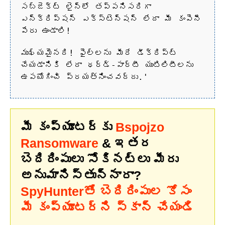
సబ్జెక్ట్ లైన్‌లో తప్పనిసరిగా
ఎన్‌క్రిప్షన్ ఎక్స్‌టెన్షన్ లేదా మీ కంపెనీ
పేరు ఉండాలి!
ముఖ్యమైనది! ఫైల్‌లను మీరే డీక్రిప్ట్
చేయడానికి లేదా థర్డ్-పార్టీ యుటిలిటీలను
ఉపయోగించి ప్రయత్నించవద్దు.'
మీ కంప్యూటర్‌కు
Bspojzo
Ransomware
& ఇతర
బెదిరింపులు సోకినట్లు మీరు
అనుమానిస్తున్నారా?
SpyHunterతో బెదిరింపుల కోసం
మీ కంప్యూటర్‌ని స్కాన్ చేయండి