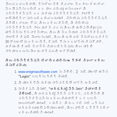
పొందుపరచబడ్డాయి; కొనుగోలు పేజీ వివరాల ప్రకారం దేశం లేదా
ప్రమోషన్‌ను బట్టి ధర మారవచ్చు) అనుగుణంగా మీ
సబ్‌స్క్రిప్షన్ ధర మరియు సబ్‌స్క్రిప్షన్ కాలానికి
ఆటోమేటిక్‌గా పునరుద్ధరించబడుతుంది. చెల్లింపు సబ్‌స్క్రిప్షన్
వినియోగదారుల కోసం, మీరు రద్దు చేస్తే, మీ చెల్లింపు
సబ్‌స్క్రిప్షన్ కాలం ముగిసే వరకు మీరు మీ ఉత్పత్తి(ల)కు
యాక్సెస్‌ను కొనసాగిస్తారు. మీరు మీ ప్రస్తుత సబ్‌స్క్రిప్షన్
కాలానికి రీఫండ్ పొందాలనుకుంటే, మీరు మీ ఇటీవలి కొనుగోలు జరిగిన
30 రోజులలోపు రద్దు చేసి, రీఫండ్ కోసం దరఖాస్తు చేసుకోవాలి,
మరియు మీ రీఫండ్ ప్రాసెస్ చేయబడినప్పుడు మీరు పూర్తి
కార్యాచరణను పొందడం తక్షణమే ఆగిపోతుంది.
మీరు సబ్‌స్క్రిప్షన్ లేదా ట్రయల్‌ను ఈ క్రింది విధంగా రద్దు
చేసుకోవచ్చు:
www.enigmasoftware.com
కు వెళ్లి, పై కుడి మూలలో ఉన్న
"Login"
బటన్‌ను క్లిక్ చేయండి.
మీ యూజర్‌నేమ్ మరియు పాస్‌వర్డ్‌తో లాగిన్ అవ్వండి.
నావిగేషన్ మెనూలో,
"ఆర్డర్/లైసెన్సులు" విభాగానికి
వెళ్లండి.
మీ ఆర్డర్/లైసెన్స్ పక్కన, వర్తిస్తే మీ
సబ్‌స్క్రిప్షన్‌ను రద్దు చేయడానికి ఒక బటన్
అందుబాటులో ఉంటుంది. గమనిక: మీకు ఒకటి కంటే ఎక్కువ
ఆర్డర్‌లు/ఉత్పత్తులు ఉంటే, మీరు వాటిని ఒక్కొక్కటిగా
రద్దు చేయాల్సి ఉంటుంది.