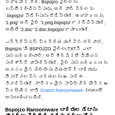
ప్రాథమిక విధి. Bspojzo ఫైల్‌లను
గుప్తీకరించినప్పుడు, అది వాటి పేర్లకు
'.bspojzo' పొడిగింపును జోడిస్తుంది. ఉదాహరణకు,
'1.png' అనే ఫైల్ '1.png.bspojzo'గా కనిపిస్తుంది,
అయితే '2.doc' '2.doc.bspojzo'గా మారుతుంది.
ఎన్‌క్రిప్షన్ ప్రక్రియ ముగిసిన తర్వాత,
Bspojzo 'మీ BSPOJZO ఫైల్‌లు.TXTని ఎలా
పునరుద్ధరించాలి.' అనే శీర్షికతో విమోచన
సందేశాన్ని రూపొందిస్తుంది. ఫైల్ పునరుద్ధరణకు
అవసరమైన చెల్లింపు చేయడానికి బాధితుడు
తీసుకోవలసిన చర్యలను ఈ సందేశం
వివరిస్తుంది. హానికరమైన సాఫ్ట్‌వేర్ యొక్క ఈ
ప్రత్యేక జాతి
Snatch Ransomware
కుటుంబంతో
అనుబంధించబడింది.
Bspojzo Ransomware బాధితుల డేటాను