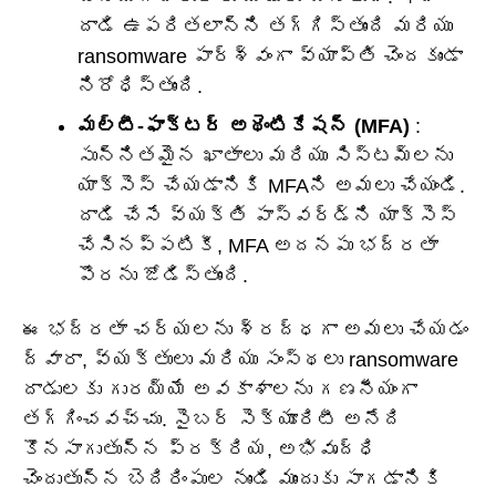
దాడి ఉపరితలాన్ని తగ్గిస్తుంది మరియు
ransomware పార్శ్వంగా వ్యాప్తి చెందకుండా
నిరోధిస్తుంది.
మల్టీ-ఫాక్టర్ అథెంటికేషన్ (MFA)
:
సున్నితమైన ఖాతాలు మరియు సిస్టమ్‌లను
యాక్సెస్ చేయడానికి MFAని అమలు చేయండి.
దాడి చేసే వ్యక్తి పాస్‌వర్డ్‌ని యాక్సెస్
చేసినప్పటికీ, MFA అదనపు భద్రతా
పొరను జోడిస్తుంది.
ఈ భద్రతా చర్యలను శ్రద్ధగా అమలు చేయడం
ద్వారా, వ్యక్తులు మరియు సంస్థలు ransomware
దాడులకు గురయ్యే అవకాశాలను గణనీయంగా
తగ్గించవచ్చు. సైబర్‌ సెక్యూరిటీ అనేది
కొనసాగుతున్న ప్రక్రియ, అభివృద్ధి
చెందుతున్న బెదిరింపుల నుండి ముందుకు సాగడానికి