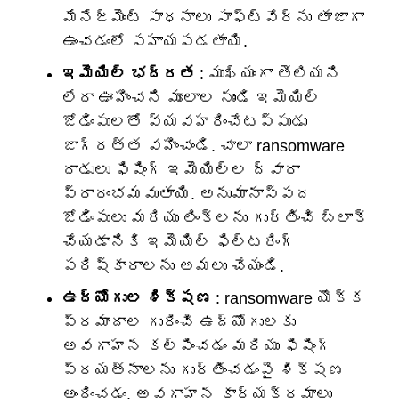
మేనేజ్‌మెంట్ సాధనాలు సాఫ్ట్‌వేర్‌ను తాజాగా
ఉంచడంలో సహాయపడతాయి.
ఇమెయిల్ భద్రత
: ముఖ్యంగా తెలియని
లేదా ఊహించని మూలాల నుండి ఇమెయిల్
జోడింపులతో వ్యవహరించేటప్పుడు
జాగ్రత్త వహించండి. చాలా ransomware
దాడులు ఫిషింగ్ ఇమెయిల్‌ల ద్వారా
ప్రారంభమవుతాయి. అనుమానాస్పద
జోడింపులు మరియు లింక్‌లను గుర్తించి బ్లాక్
చేయడానికి ఇమెయిల్ ఫిల్టరింగ్
పరిష్కారాలను అమలు చేయండి.
ఉద్యోగుల శిక్షణ
: ransomware యొక్క
ప్రమాదాల గురించి ఉద్యోగులకు
అవగాహన కల్పించడం మరియు ఫిషింగ్
ప్రయత్నాలను గుర్తించడంపై శిక్షణ
అందించడం. అవగాహన కార్యక్రమాలు