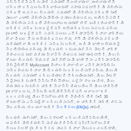
సబ్‌స్క్రిప్షన్‌కు మారే సమయంలో నిరంతరాయంగా, అంతరాయం లేని
భద్రతా రక్షణను నిర్ధారించడంలో సహాయపడటానికి మీ చెల్లింపు
పద్ధతి అవసరం. ట్రయల్ సమయంలో మీ చెల్లింపు పద్ధతి నుండి
ముందుగా ఎలాంటి చెల్లింపు మొత్తం వసూలు చేయబడదు, అయినప్పటికీ
మీ చెల్లింపు పద్ధతి చెల్లుబాటు అవుతుందో లేదో ధృవీకరించడానికి మీ
ఆర్థిక సంస్థకు ఆథరైజేషన్ అభ్యర్థనలు పంపబడవచ్చు
(అలాంటి ఆథరైజేషన్ సమర్పణలు ఎనిగ్మాసాఫ్ట్ ద్వారా ఛార్జీలు
లేదా ఫీజుల కోసం అభ్యర్థనలు కావు, కానీ మీ చెల్లింపు పద్ధతి
మరియు/లేదా మీ ఆర్థిక సంస్థను బట్టి, అవి మీ ఖాతా లభ్యతపై
ప్రతిబింబించవచ్చు). మీ ట్రయల్ గడువు ముగిసిన వెంటనే ఛార్జీ
విధించబడకుండా మరియు ప్రాసెస్ చేయబడకుండా ఉండటానికి, మీరు 7-
రోజుల ట్రయల్ వ్యవధి ముగిసేలోపు మీ ఖాతా కోసం ఎనిగ్మాసాఫ్ట్
వెబ్‌సైట్‌లోని MyAccount విభాగం ద్వారా లేదా ఎనిగ్మాసాఫ్ట్‌ను
సంప్రదించడం ద్వారా మీ ట్రయల్‌ను రద్దు చేసుకోవచ్చు. మీరు మీ
ట్రయల్ సమయంలో రద్దు చేయాలని నిర్ణయించుకుంటే, మీరు వెంటనే
స్పైహంటర్‌కు యాక్సెస్‌ను కోల్పోతారు. ఏదైనా కారణం చేత, మీరు
చేయకూడదనుకున్న ఛార్జీ ప్రాసెస్ చేయబడిందని మీరు భావిస్తే
(ఉదాహరణకు, సిస్టమ్ అడ్మినిస్ట్రేషన్ ఆధారంగా ఇది
జరగవచ్చు), మీరు కొనుగోలు ఛార్జీ విధించిన తేదీ నుండి 30
రోజులలోపు ఎప్పుడైనా రద్దు చేసుకుని, ఆ ఛార్జీకి పూర్తి వాపసు
పొందవచ్చు. తరచుగా అడిగే
ప్రశ్నలు (FAQs)
చూడండి.
ట్రయల్ ముగింపులో, మీరు సకాలంలో రద్దు చేసుకోనట్లయితే,
ఆఫరింగ్ మెటీరియల్స్ మరియు రిజిస్ట్రేషన్/కొనుగోలు పేజీ
నిబంధనలలో (ఇవి ఇక్కడ సూచన ద్వారా పొందుపరచబడ్డాయి;