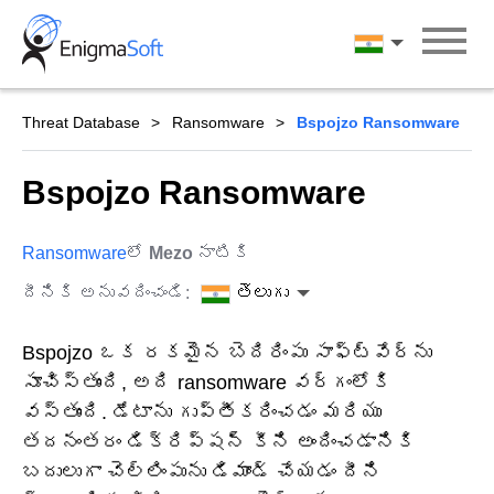
Skip
to
తెలుగు
content
Threat Database
Ransomware
Bspojzo Ransomware
Bspojzo Ransomware
Ransomware
లో
Mezo
నాటికి
దీనికి అనువదించండి:
తెలుగు
Bspojzo ఒక రకమైన బెదిరింపు సాఫ్ట్‌వేర్‌ను
సూచిస్తుంది, అది ransomware వర్గంలోకి
వస్తుంది. డేటాను గుప్తీకరించడం మరియు
తదనంతరం డిక్రిప్షన్ కీని అందించడానికి
బదులుగా చెల్లింపును డిమాండ్ చేయడం దీని