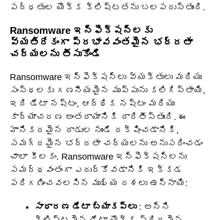
పద్ధతుల యొక్క క్లిష్టతను బలపరుస్తుంది.
Ransomware ఇన్‌ఫెక్షన్‌లకు
వ్యతిరేకంగా ప్రభావవంతమైన భద్రతా
చర్యలను తీసుకోండి
Ransomware ఇన్‌ఫెక్షన్‌లు వ్యక్తులు మరియు
సంస్థలకు గణనీయమైన ముప్పును కలిగిస్తాయి,
ఇది డేటా నష్టం, ఆర్థిక నష్టం మరియు
కార్యాచరణ అంతరాయానికి దారితీస్తుంది. ఈ
హానికరమైన దాడుల నుండి రక్షించడానికి,
సమగ్రమైన భద్రతా చర్యలను అనుసరించడం
చాలా కీలకం. Ransomware ఇన్ఫెక్షన్‌లను
సమర్థవంతంగా ఎదుర్కోవడానికి ఇక్కడ
పరిగణించవలసిన ముఖ్య దశలు ఉన్నాయి:
సాధారణ డేటా బ్యాకప్‌లు
: అన్ని