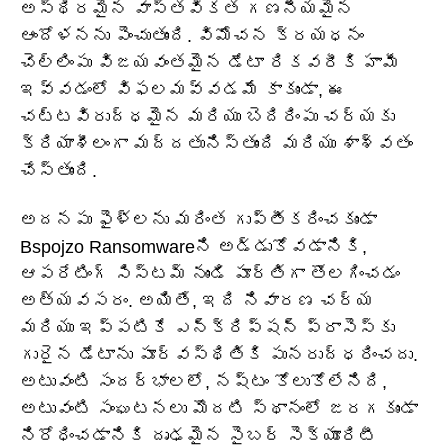
అస్థిరమైన వాస్తవికత గణనీయమైన
ఆందోళనను పెంచుతుంది. విమోచన క్రయధనం
చెల్లింపు విజయవంతమైన డేటా రికవరీకి హామీ
ఇవ్వడంలో విఫలమవ్వడమే కాకుండా, ఈ
చట్టవిరుద్ధమైన మరియు బెదిరింపు చర్యకు
క్రియాశీలంగా మద్దతునిస్తుంది మరియు శాశ్వతం
చేస్తుంది.
అదనపు ఫైళ్లను మరింత గుప్తీకరించకుండా
Bspojzo Ransomwareని అడ్డుకోవడానికి,
ఆపరేటింగ్ సిస్టమ్ నుండి పూర్తిగా తొలగించడం
అత్యవసరం. అయితే, ఇది నివారణ చర్య
మరియు ఇప్పటికే ఎన్‌క్రిప్షన్ ప్రాసెస్‌కు
గురైన డేటాను పూర్వస్థితికి పునరుద్ధరించదు.
అటువంటి సందర్భాలలో, నష్టం కోలుకోలేనిది,
అటువంటి సంఘటనలు మొదటి స్థానంలో జరగకుండా
నిరోధించడానికి దృఢమైన సైబర్‌ సెక్యూరిటీ