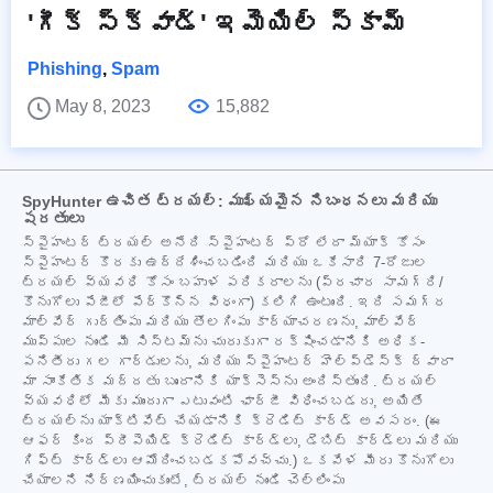
'గీక్ స్క్వాడ్' ఇమెయిల్ స్కామ్
Phishing
,
Spam
May 8, 2023
15,882
SpyHunter ఉచిత ట్రయల్: ముఖ్యమైన నిబంధనలు మరియు
షరతులు
స్పైహంటర్ ట్రయల్ అనేది స్పైహంటర్ ప్రో లేదా మ్యాక్ కోసం
స్పైహంటర్ కొరకు ఉద్దేశించబడింది మరియు ఒకేసారి 7-రోజుల
ట్రయల్ వ్యవధి కోసం బహుళ పరికరాలను (ప్రచార సామగ్రి/
కొనుగోలు పేజీలో పేర్కొన్న విధంగా) కలిగి ఉంటుంది. ఇది సమగ్ర
మాల్వేర్ గుర్తింపు మరియు తొలగింపు కార్యాచరణను, మాల్వేర్
ముప్పుల నుండి మీ సిస్టమ్‌ను చురుకుగా రక్షించడానికి అధిక-
పనితీరు గల గార్డులను, మరియు స్పైహంటర్ హెల్ప్‌డెస్క్ ద్వారా
మా సాంకేతిక మద్దతు బృందానికి యాక్సెస్‌ను అందిస్తుంది. ట్రయల్
వ్యవధిలో మీకు ముందుగా ఎటువంటి ఛార్జీ విధించబడదు, అయితే
ట్రయల్‌ను యాక్టివేట్ చేయడానికి క్రెడిట్ కార్డ్ అవసరం. (ఈ
ఆఫర్ కింద ప్రీపెయిడ్ క్రెడిట్ కార్డ్‌లు, డెబిట్ కార్డ్‌లు మరియు
గిఫ్ట్ కార్డ్‌లు ఆమోదించబడకపోవచ్చు.) ఒకవేళ మీరు కొనుగోలు
చేయాలని నిర్ణయించుకుంటే, ట్రయల్ నుండి చెల్లింపు