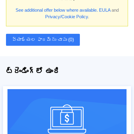
See additional offer below where available.
EULA
and
Privacy/Cookie Policy
.
వ్యాఖ్యల ఫారమ్‌ను చూపు (0)
ట్రెండింగ్‌లో ఉంది