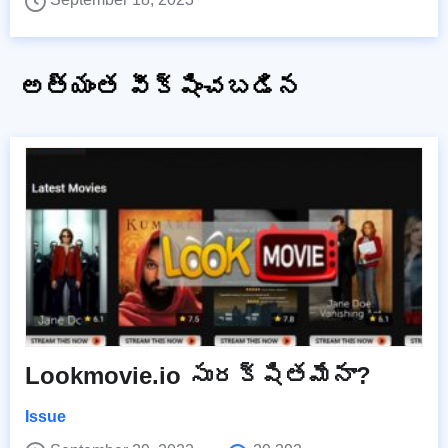
అత్యంత వీక్షించబడిన
Lookmovie.io సురక్షితమేనా?
Issue