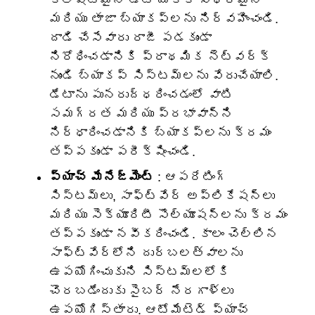
క్లిష్టమైన డేటా యొక్క స్థిరమైన
మరియు తాజా బ్యాకప్‌లను నిర్వహించండి.
దాడి చేసేవారు రాజీ పడకుండా
నిరోధించడానికి ప్రాథమిక నెట్‌వర్క్
నుండి బ్యాకప్ సిస్టమ్‌లను వేరుచేయాలి.
డేటాను పునరుద్ధరించడంలో వాటి
సమగ్రత మరియు ప్రభావాన్ని
నిర్ధారించడానికి బ్యాకప్‌లను క్రమం
తప్పకుండా పరీక్షించండి.
ప్యాచ్ మేనేజ్‌మెంట్
: ఆపరేటింగ్
సిస్టమ్‌లు, సాఫ్ట్‌వేర్ అప్లికేషన్‌లు
మరియు సెక్యూరిటీ సొల్యూషన్‌లను క్రమం
తప్పకుండా నవీకరించండి. కాలం చెల్లిన
సాఫ్ట్‌వేర్‌లోని దుర్బలత్వాలను
ఉపయోగించుకుని సిస్టమ్‌లలోకి
చొరబడేందుకు సైబర్ నేరగాళ్లు
ఉపయోగిస్తారు. ఆటోమేటెడ్ ప్యాచ్