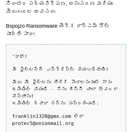
నిరంతర పర్యవేక్షణ, అనుసరణ మరియు
మెరుగుదల అవసరం.
Bspojzo Ransomware యొక్క రాన్సమ్ నోట్
పూర్తి పాఠం:
'హలో!
మీ ఫైల్‌లన్నీ ఎన్‌క్రిప్ట్ చేయబడ్డాయి!
మీరు మీ ఫైల్‌లను తిరిగి పొందాలనుకుంటే నాకు
ఇమెయిల్ చేయండి - నేను దీన్ని చాలా త్వరగా
చేస్తాను!
ఇమెయిల్ ద్వారా నన్ను సంప్రదించండి:
franklin1328@gmx.com లేదా
protec5@onionmail.org