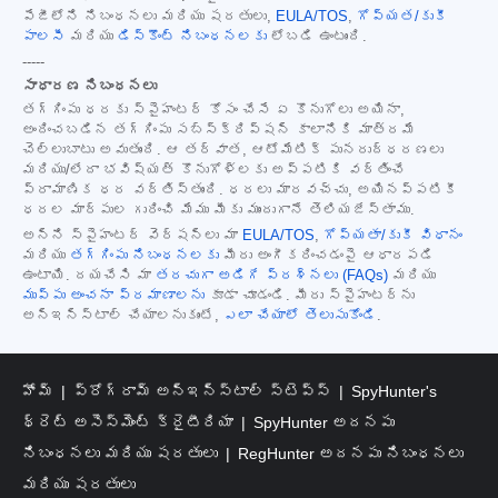
పేజీలోని నిబంధనలు మరియు షరతులు,
EULA/TOS
,
గోప్యత/కుకీ
పాలసీ
మరియు
డిస్కౌంట్ నిబంధనలకు
లోబడి ఉంటుంది.
-----
సాధారణ నిబంధనలు
తగ్గింపు ధరకు స్పైహంటర్ కోసం చేసే ఏ కొనుగోలు అయినా,
అందించబడిన తగ్గింపు సబ్‌స్క్రిప్షన్ కాలానికి మాత్రమే
చెల్లుబాటు అవుతుంది. ఆ తర్వాత, ఆటోమేటిక్ పునరుద్ధరణలు
మరియు/లేదా భవిష్యత్ కొనుగోళ్లకు అప్పటికి వర్తించే
ప్రామాణిక ధర వర్తిస్తుంది. ధరలు మారవచ్చు, అయినప్పటికీ
ధరల మార్పుల గురించి మేము మీకు ముందుగానే తెలియజేస్తాము.
అన్ని స్పైహంటర్ వెర్షన్‌లు మా
EULA/TOS
,
గోప్యతా/కుకీ విధానం
మరియు
తగ్గింపు నిబంధనలకు
మీరు అంగీకరించడంపై ఆధారపడి
ఉంటాయి. దయచేసి మా
తరచుగా అడిగే ప్రశ్నలు (FAQs)
మరియు
ముప్పు అంచనా ప్రమాణాలను
కూడా చూడండి. మీరు స్పైహంటర్‌ను
అన్‌ఇన్‌స్టాల్ చేయాలనుకుంటే,
ఎలా చేయాలో తెలుసుకోండి
.
హోమ్
ప్రోగ్రామ్ అన్‌ఇన్‌స్టాల్ స్టెప్స్
SpyHunter's
థ్రెట్ అసెస్‌మెంట్ క్రైటీరియా
SpyHunter అదనపు
నిబంధనలు మరియు షరతులు
RegHunter అదనపు నిబంధనలు
మరియు షరతులు