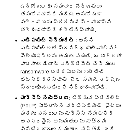
ఉద్యోగులకు సమాచార నిర్ణయాలు
తీసుకోవడానికి మరియు అనుకోకుండా
సంక్రమణను ప్రేరేపించే ప్రమాదాన్ని
తగ్గించడానికి శక్తినిస్తాయి.
ఎండ్‌పాయింట్ సెక్యూరిటీ
: అన్ని
ఎండ్‌పాయింట్‌లలో ప్రసిద్ధ యాంటీ-మాల్వేర్
సొల్యూషన్‌లను అమలు చేయండి. ఈ భద్రతా
సాధనాలు డేటాను ఎన్‌క్రిప్ట్ చేసే ముందు
ransomware బెదిరింపులను గుర్తించి,
తటస్థీకరిస్తాయి. నిజ-సమయ రక్షణ
ప్రారంభించబడిందని నిర్ధారించుకోండి.
యాక్సెస్ నియంత్రణ:
తక్కువ ప్రివిలేజ్
(PoLP) సూత్రాన్ని వర్తింపజేయండి, ఫైల్‌లు
మరియు వనరులను యాక్సెస్ చేయడానికి
అవసరమైన అనుమతులను మాత్రమే
వినియోగదారులకు మంజూరు చేస్తుంది. ఇది