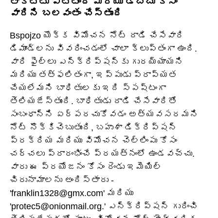
తాకట్టు పెట్టింది మరియు డబ్బు కోసం
వారిని బలవంతం చేస్తుంది
Bspojzo యొక్క విమోచన నోట్ దాడి చేసేవారి
డిమాండ్లను వివరించడంలో చాలా క్లుప్తంగా ఉంది.
వారి ఫైల్‌లు ఎన్‌క్రిప్షన్‌కు గురయ్యాయని
మరియు తత్ఫలితంగా, ఇప్పుడు ప్రాప్యత
చేయలేమని బాధితులకు ఇది స్పష్టంగా
తెలియజేస్తుంది. బాధితుడు దాడి చేసేవారితో
సంబంధాన్ని ఏర్పరచుకోవడం అత్యవసరమని
నోట్ నొక్కిచెబుతుంది, బహుశా డిక్రిప్షన్
ప్రక్రియ మరియు విమోచన చెల్లింపు కోసం
చర్చలు ప్రారంభించే ప్రయత్నంలో ఉండవచ్చు.
వారు ఈ ప్రయోజనం కోసం రెండు ఇమెయిల్
చిరునామాలను అందిస్తారు -
'franklin1328@gmx.com' మరియు
'protec5@onionmail.org.' ఎన్‌క్రిప్షన్ గురించి