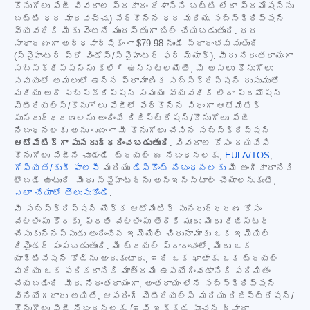
కొనుగోలు పేజీ వివరాల ప్రకారం దేశాన్ని బట్టి లేదా ప్రమోషన్‌ను
బట్టి ధర మారవచ్చు) పేర్కొన్న ధర మరియు సబ్‌స్క్రిప్షన్
వ్యవధికి మీకు వెంటనే ముందస్తుగా బిల్ చేయబడుతుంది. ధర
సాధారణంగా అర్ధవార్షికంగా
$79.98
నుండి ప్రారంభమవుతుంది
(స్పైహంటర్ ప్రో విండోస్/స్పైహంటర్ ఫర్ మ్యాక్). మీరు నిరంతరాయంగా
సబ్‌స్క్రిప్షన్‌ను కలిగి ఉన్నట్లయితే, మీ అసలు కొనుగోలు
సమయంలో అమలులో ఉన్న ప్రామాణిక సబ్‌స్క్రిప్షన్ రుసుముతో
మరియు అదే సబ్‌స్క్రిప్షన్ సమయ వ్యవధికి లేదా ప్రమోషన్
మెటీరియల్స్/కొనుగోలు పేజీలో పేర్కొన్న విధంగా ఆటోమేటిక్
పునరుద్ధరణలను అందించే రిజిస్ట్రేషన్/కొనుగోలు పేజీ
నిబంధనలకు అనుగుణంగా మీ కొనుగోలు చేసిన సబ్‌స్క్రిప్షన్
ఆటోమేటిక్‌గా పునరుద్ధరించబడుతుంది
. వివరాల కోసం దయచేసి
కొనుగోలు పేజీని చూడండి. ట్రయల్ ఈ నిబంధనలకు,
EULA/TOS
,
గోప్యత/కుకీ పాలసీ
మరియు
డిస్కౌంట్ నిబంధనలకు
మీ అంగీకారానికి
లోబడి ఉంటుంది. మీరు స్పైహంటర్‌ను అన్‌ఇన్‌స్టాల్ చేయాలనుకుంటే,
ఎలా చేయాలో తెలుసుకోండి
.
మీ సబ్‌స్క్రిప్షన్ యొక్క ఆటోమేటిక్ పునరుద్ధరణ కోసం
చెల్లింపు కొరకు, ప్రతి చెల్లింపు తేదీకి ముందు మీరు రిజిస్టర్
చేసుకున్నప్పుడు అందించిన ఇమెయిల్ చిరునామాకు ఒక ఇమెయిల్
రిమైండర్ పంపబడుతుంది. మీ ట్రయల్ ప్రారంభంలో, మీరు ఒక
యాక్టివేషన్ కోడ్‌ను అందుకుంటారు, ఇది ఒక ఖాతాకు ఒక ట్రయల్
మరియు ఒక పరికరానికి మాత్రమే ఉపయోగించడానికి పరిమితం
చేయబడింది. మీరు నిరంతరాయంగా, అంతరాయం లేని సబ్‌స్క్రిప్షన్
వినియోగదారు అయితే, ఆఫరింగ్ మెటీరియల్స్ మరియు రిజిస్ట్రేషన్/
కొనుగోలు పేజీ నిబంధనలకు (ఇవి ఇక్కడ సూచన ద్వారా