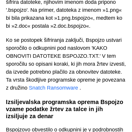
šifrira datoteke, njihovim imenom doda pripono
'.bspojzo'. Na primer, datoteka z imenom »1.png«
bi bila prikazana kot »1.png.bspojzo«, medtem ko
bi »2.doc« postala »2.doc.bspojzo«.
Ko se postopek šifriranja zaključi, Bspojzo ustvari
sporočilo o odkupnini pod naslovom 'KAKO
OBNOVITI DATOTEKE BSPOJZO.TXT.' V tem
sporočilu so opisani koraki, ki jih mora žrtev izvesti,
da izvede potrebno plačilo za obnovitev datoteke.
Ta vrsta škodljive programske opreme je povezana
z družino
Snatch Ransomware
.
Izsiljevalska programska oprema Bspojzo
vzame podatke žrtev za talce in jih
izsiljuje za denar
Bspojzovo obvestilo o odkupnini je v podrobnostih