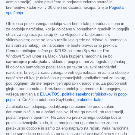
administracije), lahko prekličete in prejmete celotno povračilo
bremenitve kadar koli v 30 dneh od datuma nakupa. Glejte
Pogosta
vprašanja
.
Ob koncu preizkusnega obdobja vam bomo takoj zaračunali ceno in
za obdobje naročnine, kot je določeno v ponudbenih gradivih in pogojih
strani za registracijo/nakup (ki so vključeni v ta dokument s
sklicevanjem; cene se lahko razlikujejo glede na državo ali promocijo
na strani za nakup), če naročnine ne boste pravočasno preklicali.
Cena se običajno začne pri
$79.98
polletno (SpyHunter Pro
Windows/SpyHunter za Mac). Vaša kupljena naročnina se bo
samodejno podaljšala
v skladu s pogoji strani za registracijo/nakup,
ki določajo samodejno podaljšanje po takrat veljavni standardni
naročnini, ki velja v času vašega prvotnega nakupa, in za isto obdobje
naročnine ali kot je določeno v promocijskih gradivih/strani za nakup,
pod pogojem, da ste neprekinjen uporabnik naročnine. Za podrobnosti
glejte stran za nakup. Preizkusno obdobje je predmet teh pogojev,
vašega strinjanja z
EULA/TOS
,
politiko zasebnosti/piškotkov
in
pogoji
popusta
. Če želite odstraniti SpyHunter,
preberite, kako
.
Za plačilo samodejnega podaljšanja naročnine bo pred vsakim
datumom plačila na e-poštni naslov, ki ste ga navedli ob registraciji,
poslan e-poštni opomnik. Na začetku preizkusnega obdobja boste
prejeli aktivacijsko kodo, ki je omejena na uporabo samo za eno
preizkusno obdobje in samo za eno napravo na račun. Vaša naročnina
se bo samodejno podaljšala po ceni in za obdobje naročnine v skladu