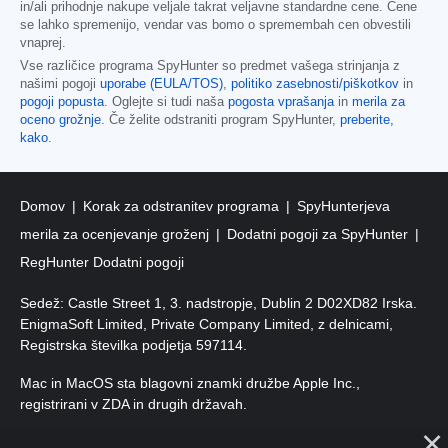
in/ali prihodnje nakupe veljale takrat veljavne standardne cene. Cene
se lahko spremenijo, vendar vas bomo o spremembah cen obvestili
vnaprej.
Vse različice programa SpyHunter so predmet vašega strinjanja z
našimi pogoji
uporabe (EULA/TOS)
,
politiko zasebnosti/piškotkov
in
pogoji popusta
. Oglejte si tudi naša
pogosta vprašanja
in
merila za
oceno grožnje
. Če želite odstraniti program SpyHunter,
preberite,
kako
.
Domov
Korak za odstranitev programa
SpyHunterjeva
merila za ocenjevanje groženj
Dodatni pogoji za SpyHunter
RegHunter Dodatni pogoji
Sedež: Castle Street 1, 3. nadstropje, Dublin 2 D02XD82 Irska.
EnigmaSoft Limited, Private Company Limited, z delnicami,
Registrska številka podjetja 597114.
Mac in MacOS sta blagovni znamki družbe Apple Inc.,
registrirani v ZDA in drugih državah.
Avtorske pravice 2016–2026. EnigmaSoft Ltd. Vse pravice