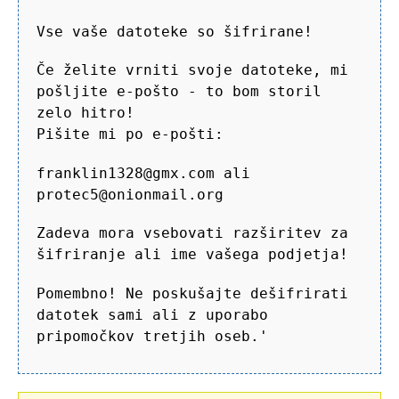
Vse vaše datoteke so šifrirane!
Če želite vrniti svoje datoteke, mi
pošljite e-pošto - to bom storil
zelo hitro!
Pišite mi po e-pošti:
franklin1328@gmx.com ali
protec5@onionmail.org
Zadeva mora vsebovati razširitev za
šifriranje ali ime vašega podjetja!
Pomembno! Ne poskušajte dešifrirati
datotek sami ali z uporabo
pripomočkov tretjih oseb.'