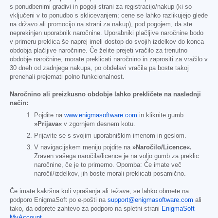
s ponudbenimi gradivi in pogoji strani za registracijo/nakup (ki so
vključeni v to ponudbo s sklicevanjem; cene se lahko razlikujejo glede
na državo ali promocijo na strani za nakup), pod pogojem, da ste
neprekinjen uporabnik naročnine. Uporabniki plačljive naročnine bodo
v primeru preklica še naprej imeli dostop do svojih izdelkov do konca
obdobja plačljive naročnine. Če želite prejeti vračilo za trenutno
obdobje naročnine, morate preklicati naročnino in zaprositi za vračilo v
30 dneh od zadnjega nakupa, po obdelavi vračila pa boste takoj
prenehali prejemati polno funkcionalnost.
Naročnino ali preizkusno obdobje lahko prekličete na naslednji
način:
Pojdite na
www.enigmasoftware.com
in kliknite gumb
»Prijava«
v zgornjem desnem kotu.
Prijavite se s svojim uporabniškim imenom in geslom.
V navigacijskem meniju pojdite na
»Naročilo/Licence«.
Zraven vašega naročila/licence je na voljo gumb za preklic
naročnine, če je to primerno. Opomba: Če imate več
naročil/izdelkov, jih boste morali preklicati posamično.
Če imate kakršna koli vprašanja ali težave, se lahko obrnete na
podporo EnigmaSoft po e-pošti na
support@enigmasoftware.com
ali
tako, da odprete zahtevo za podporo na spletni strani
EnigmaSoft
MyAccount
.