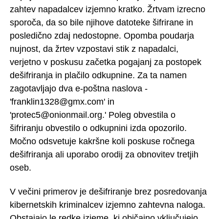
zahtev napadalcev izjemno kratko. Žrtvam izrecno
sporoča, da so bile njihove datoteke šifrirane in
posledično zdaj nedostopne. Opomba poudarja
nujnost, da žrtev vzpostavi stik z napadalci,
verjetno v poskusu začetka pogajanj za postopek
dešifriranja in plačilo odkupnine. Za ta namen
zagotavljajo dva e-poštna naslova -
'franklin1328@gmx.com' in
'protec5@onionmail.org.' Poleg obvestila o
šifriranju obvestilo o odkupnini izda opozorilo.
Močno odsvetuje kakršne koli poskuse ročnega
dešifriranja ali uporabo orodij za obnovitev tretjih
oseb.
V večini primerov je dešifriranje brez posredovanja
kibernetskih kriminalcev izjemno zahtevna naloga.
Obstajajo le redke izjeme, ki običajno vključujejo