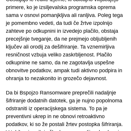
primere, ko je izsiljevalska programska oprema
sama v osnovi pomanjkljiva ali ranljiva. Poleg tega
je pomembno vedeti, da tudi če žrtve izpolnijo
zahteve po odkupnini in izvedejo plačilo, obstaja
precejšnje tveganje, da ne prejmejo obljubljenih
ključev ali orodij za dešifriranje. Ta vznemirljiva
resničnost vzbuja veliko zaskrbljenost. Plačilo
odkupnine ne samo, da ne zagotavlja uspešne
obnovitve podatkov, ampak tudi aktivno podpira in
ohranja to nezakonito in grozečo dejavnost.
Da bi Bspojzo Ransomware preprečili nadaljnje
šifriranje dodatnih datotek, ga je nujno popolnoma
odstraniti iz operacijskega sistema. To pa je
preventivni ukrep in ne obnovi retroaktivno
podatkov, ki so že postali žrtev postopka šifriranja.