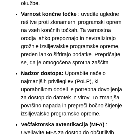
okužbe.
Varnost končne točke
: uvedite ugledne
rešitve proti zlonamerni programski opremi
na vseh končnih točkah. Ta varnostna
orodja lahko prepoznajo in nevtralizirajo
grožnje izsiljevalske programske opreme,
preden lahko šifrirajo podatke. Prepričajte
se, da je omogočena sprotna zaščita.
Nadzor dostopa:
Uporabite načelo
najmanjših privilegijev (PoLP), ki
uporabnikom dodeli le potrebna dovoljenja
za dostop do datotek in virov. To zmanjša
površino napada in prepreči bočno širjenje
izsiljevalske programske opreme.
Večfaktorska avtentikacija (MFA)
:
Uveljavite MFA za dostop do občutljivih