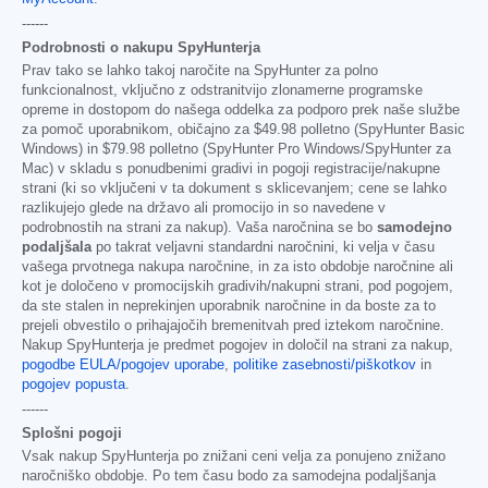
------
Podrobnosti o nakupu SpyHunterja
Prav tako se lahko takoj naročite na SpyHunter za polno
funkcionalnost, vključno z odstranitvijo zlonamerne programske
opreme in dostopom do našega oddelka za podporo prek naše službe
za pomoč uporabnikom, običajno za
$49.98
polletno (SpyHunter Basic
Windows) in
$79.98
polletno (SpyHunter Pro Windows/SpyHunter za
Mac) v skladu s ponudbenimi gradivi in pogoji registracije/nakupne
strani (ki so vključeni v ta dokument s sklicevanjem; cene se lahko
razlikujejo glede na državo ali promocijo in so navedene v
podrobnostih na strani za nakup). Vaša naročnina se bo
samodejno
podaljšala
po takrat veljavni standardni naročnini, ki velja v času
vašega prvotnega nakupa naročnine, in za isto obdobje naročnine ali
kot je določeno v promocijskih gradivih/nakupni strani, pod pogojem,
da ste stalen in neprekinjen uporabnik naročnine in da boste za to
prejeli obvestilo o prihajajočih bremenitvah pred iztekom naročnine.
Nakup SpyHunterja je predmet pogojev in določil na strani za nakup,
pogodbe EULA/pogojev uporabe
,
politike zasebnosti/piškotkov
in
pogojev popusta
.
------
Splošni pogoji
Vsak nakup SpyHunterja po znižani ceni velja za ponujeno znižano
naročniško obdobje. Po tem času bodo za samodejna podaljšanja