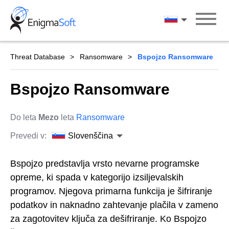
Skip
to
Slovenščina
content
Threat Database
Ransomware
Bspojzo Ransomware
Bspojzo Ransomware
Do leta
Mezo
leta
Ransomware
Prevedi v:
Slovenščina
Bspojzo predstavlja vrsto nevarne programske
opreme, ki spada v kategorijo izsiljevalskih
programov. Njegova primarna funkcija je šifriranje
podatkov in naknadno zahtevanje plačila v zameno
za zagotovitev ključa za dešifriranje. Ko Bspojzo