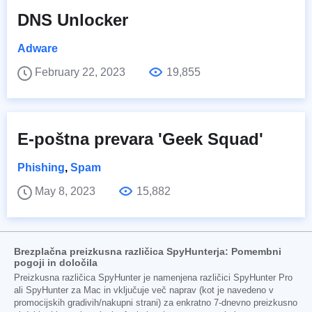
DNS Unlocker
Adware
February 22, 2023
19,855
E-poštna prevara 'Geek Squad'
Phishing
,
Spam
May 8, 2023
15,882
Brezplačna preizkusna različica SpyHunterja: Pomembni
pogoji in določila
Preizkusna različica SpyHunter je namenjena različici SpyHunter Pro
ali SpyHunter za Mac in vključuje več naprav (kot je navedeno v
promocijskih gradivih/nakupni strani) za enkratno 7-dnevno preizkusno