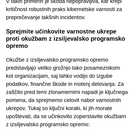
V takih primerih je škoda nepopravljiva, kar krepi
kritičnost robustnih praks kibernetske varnosti za
preprečevanje takšnih incidentov.
Sprejmite učinkovite varnostne ukrepe
proti okužbam z izsiljevalsko programsko
opremo
Okužbe z izsiljevalsko programsko opremo
predstavljajo veliko grožnjo tako posameznikom
kot organizacijam, saj lahko vodijo do izgube
podatkov, finančne škode in motenj delovanja. Za
zaščito pred temi zlonamernimi napadi je ključnega
pomena, da sprejmemo celovit nabor varnostnih
ukrepov. Tukaj so ključni koraki, ki jih morate
upoštevati, da se učinkovito zoperstavite okužbam
z izsiljevalsko programsko opremo: