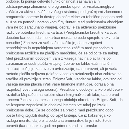
obdobje, ki ponuja celovito funkcionalnost zaznavanja in
odstranjevanja zlonamerne programske opreme, visokozmogljive
zaščite za aktivno zaščito vašega sistema pred grožnjami zlonamerne
programske opreme in dostop do naše ekipe za tehnično podporo prek
službe za pomoč uporabnikom SpyHunter. Med preizkusnim obdobjem
vam ne bo zaračunano vnaprej, čeprav je za aktivacijo preizkusne
različice potrebna kreditna kartica. (Predplačniške kreditne kartice,
debetne kartice in darilne kartice morda ne bodo sprejete v okviru te
ponudbe.) Zahteva za vaš način plačila je, da se zagotovi
neprekinjena in neprekinjena varnostna zaščita med prehodom s
preizkusne različice na plačljivo naročnino, če se odločite za nakup.
Med preizkusnim obdobjem vam z vašega načina plačila ne bo
zaračunan znesek plačila vnaprej, čeprav se lahko vaši finančni
instituciji pošljejo zahteve za avtorizacijo, da se preveri, ali je vaša
metoda plačila veljavna (takšne vloge za avtorizacijo niso zahteve za
stroške ali provizije s strani EnigmaSoft, vendar se lahko, odvisno od
vašega načina plačila in/ali vaše finančne institucije, odražajo na
razpoložljivosti vašega računa). Preizkusno obdobje lahko prekličete v
razdelku Moj račun na spletni strani EnigmaSoft ali tako, da se pred
koncem 7-dnevnega preizkusnega obdobja obrnete na EnigmaSoft, da
se izognete zapadlosti in obdelavi bremenitve takoj po izteku
preizkusne dobe. Če se odločite za preklic med preizkusno dobo,
boste takoj izgubili dostop do SpyHunterja. Če iz kakršnega koli
razloga menite, da je bila obdelana bremenitev, ki je niste želeli
opraviti (kar se lahko zgodi na primer zaradi sistemske