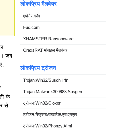
लोकप्रिय मैलवेयर
एपोर्नर.कॉम
Fuq.com
XHAMSTER Ransomware
का
CraxsRAT मोबाइल मैलवेयर
है। जब
ए,
लोकप्रिय ट्रोजन
Trojan:Win32/Suschil!rfn
'
Trojan.Malware.300983.Susgen
ली के
ट्रोजन:Win32/Cloxer
र से
ट्रोजन:स्क्रिप्ट/वाकाटैक.एच!एमएल
ट्रोजन:Win32/Phonzy.A!ml