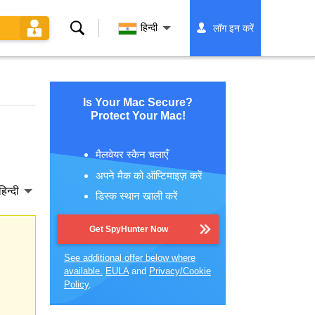
खोज
हिन्दी
लॉग इन करें
Is Your Mac Secure?
Protect Your Mac!
मैलवेयर स्कैन चलाएँ
अपने मैक को ऑप्टिमाइज़ करें
हिन्दी
डिस्क स्थान खाली करें
Get SpyHunter Now
See additional offer below where
available.
EULA
and
Privacy/Cookie
Policy
.