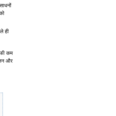
साधनों
 को
ले ही
काफी कम
कूलन और