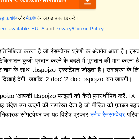
nter’s Malware Remover
िड़कियाँ®
और
मैक®
के लिए डाउनलोड करें।
ere available.
EULA
and
Privacy/Cookie Policy
.
िनिधित्व करता है जो रैंसमवेयर श्रेणी के अंतर्गत आता है। इस
डिक्रिप्शन कुंजी प्रदान करने के बदले में भुगतान की मांग करना 
के नाम के साथ '.bspojzo' एक्सटेंशन जोड़ता है। उदाहरण के लि
ें दिखाई देगी, जबकि '2.doc' '2.doc.bspojzo' बन जाएगी।
Bspojzo 'आपकी Bspojzo फ़ाइलों को कैसे पुनर्स्थापित करें.TXT
ह संदेश उन कदमों की रूपरेखा देता है जो पीड़ित को फ़ाइल बहा
निकारक सॉफ़्टवेयर का यह विशेष प्रकार
स्नैच रैनसमवेयर
परिवा