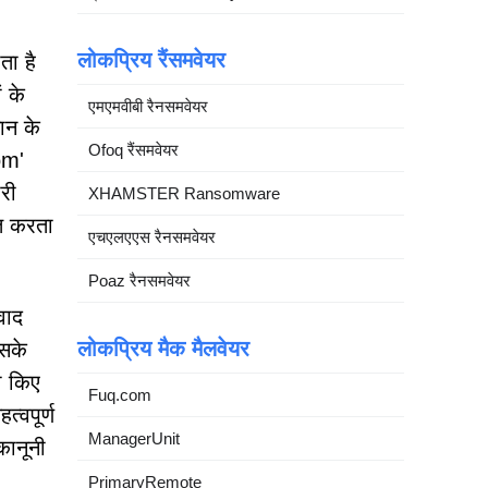
लोकप्रिय रैंसमवेयर
ता है
ं के
एमएमवीबी रैनसमवेयर
ान के
Ofoq रैंसमवेयर
om'
री
XHAMSTER Ransomware
ित करता
एचएलएएस रैनसमवेयर
Poaz रैनसमवेयर
वाद
लोकप्रिय मैक मैलवेयर
इसके
ा किए
Fuq.com
्वपूर्ण
ManagerUnit
कानूनी
PrimaryRemote