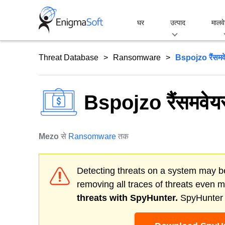
Skip
to
घर
उत्पाद
मालवे
content
Threat Database
Ransomware
Bspojzo रैंसमव
Bspojzo रैंसमवेय
Mezo
से
Ransomware
तक
Detecting threats on a system may be
removing all traces of threats even 
threats with SpyHunter.
SpyHunter o