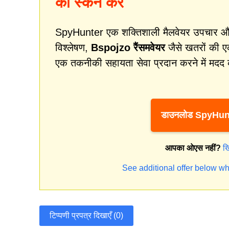
को स्कैन करें
SpyHunter एक शक्तिशाली मैलवेयर उपचार और स
विश्लेषण,
Bspojzo रैंसमवेयर
जैसे खतरों की ए
एक तकनीकी सहायता सेवा प्रदान करने में मदद 
डाउनलोड SpyHun
आपका ओएस नहीं?
ख
See additional offer below wh
टिप्पणी प्रपत्र दिखाएँ (0)