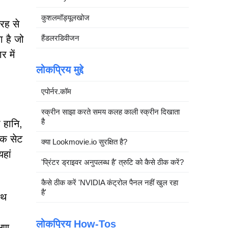
कुशलमॉड्यूलखोज
रह से
ा है जो
हैंडलरडिवीजन
र में
लोकप्रिय मुद्दे
एपोर्नर.कॉम
स्क्रीन साझा करते समय कलह काली स्क्रीन दिखाता
है
 हानि,
ापक सेट
क्या Lookmovie.io सुरक्षित है?
यहां
'प्रिंटर ड्राइवर अनुपलब्ध है' त्रुटि को कैसे ठीक करें?
कैसे ठीक करें 'NVIDIA कंट्रोल पैनल नहीं खुल रहा
है'
ाथ
लोकप्रिय How-Tos
्षण