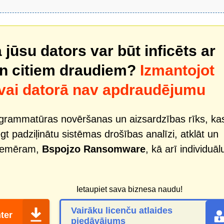
 jūsu dators var būt inficēts ar
n citiem draudiem?
Izmantojot
 vai datorā nav apdraudējumu
ogrammatūras novēršanas un aizsardzības rīks, ka
iegt padziļinātu sistēmas drošības analīzi, atklāt un
piemēram,
Bspojzo Ransomware
, kā arī individuāl
Ietaupiet sava biznesa naudu!
Vairāku licenču atlaides
ter
piedāvājums