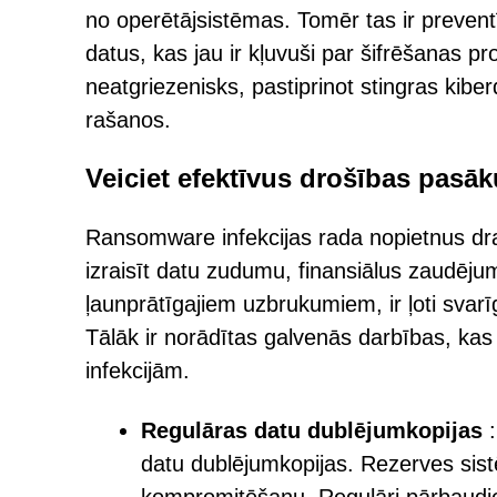
no operētājsistēmas. Tomēr tas ir preven
datus, kas jau ir kļuvuši par šifrēšanas 
neatgriezenisks, pastiprinot stingras kibe
rašanos.
Veiciet efektīvus drošības pas
Ransomware infekcijas rada nopietnus dr
izraisīt datu zudumu, finansiālus zaudēj
ļaunprātīgajiem uzbrukumiem, ir ļoti sva
Tālāk ir norādītas galvenās darbības, kas j
infekcijām.
Regulāras datu dublējumkopijas
:
datu dublējumkopijas. Rezerves sistē