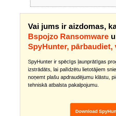
Vai jums ir aizdomas, ka
Bspojzo Ransomware
u
SpyHunter, pārbaudiet,
SpyHunter ir spēcīgs ļaunprātīgas pr
izstrādāts, lai palīdzētu lietotājiem sn
noņemt plašu apdraudējumu klāstu, 
tehniskā atbalsta pakalpojumu.
Download SpyHun