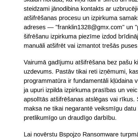
steidzami jānodibina kontakts ar uzbrucē
atšifrēšanas procesu un izpirkuma samak
adreses — "franklin1328@gmx.com" un "p
šifrēšanu izpirkuma piezīme izdod brīdin
manuāli atšifrēt vai izmantot trešās puse
Vairumā gadījumu atšifrēšana bez pašu kib
uzdevums. Pastāv tikai reti izņēmumi, kas 
programmatūra ir fundamentāli kļūdaina vai
ja upuri izpilda izpirkuma prasības un v
apsolītās atšifrēšanas atslēgas vai rīkus.
maksa ne tikai negarantē veiksmīgu datu a
pretlikumīgo un draudīgo darbību.
Lai novērstu Bspojzo Ransomware turpmāku p