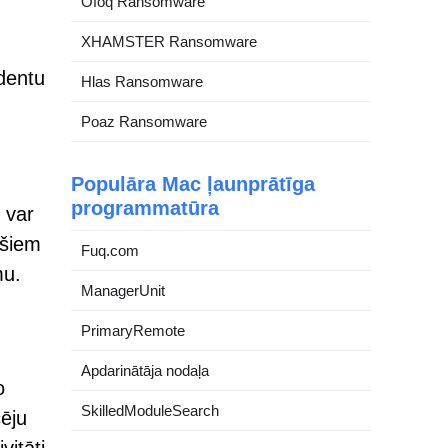
Ofoq Ransomware
XHAMSTER Ransomware
identu
Hlas Ransomware
Poaz Ransomware
Populāra Mac ļaunprātīga
programmatūra
 var
 šiem
Fuq.com
mu.
ManagerUnit
PrimaryRemote
Apdarinātāja nodaļa
o
SkilledModuleSearch
cēju