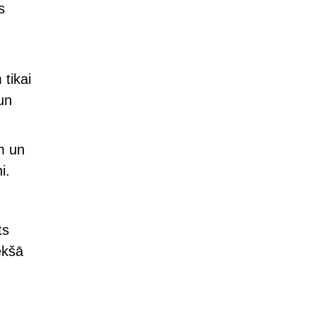
s
 tikai
un
m un
i.
ts
ekšā