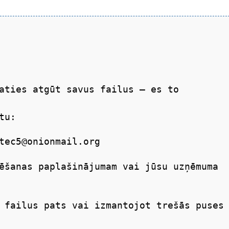
aties atgūt savus failus — es to
tu:
tec5@onionmail.org
ēšanas paplašinājumam vai jūsu uzņēmuma
 failus pats vai izmantojot trešās puses