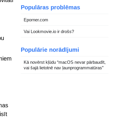
vitāti
Populāras problēmas
Eporner.com
Vai Lookmovie.io ir drošs?
pu
Populārie norādījumi
āmiem
Kā novērst kļūdu “macOS nevar pārbaudīt,
vai šajā lietotnē nav ļaunprogrammatūras”
mas
sīt