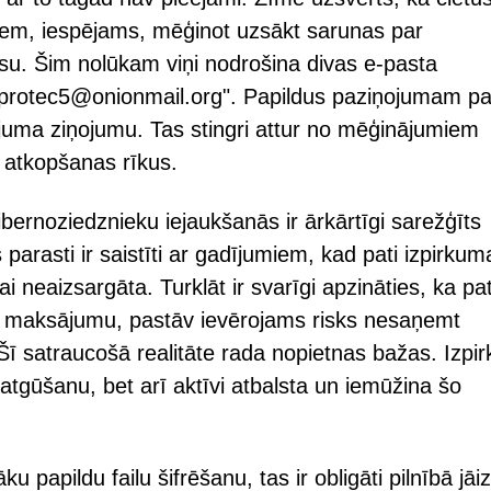
jiem, iespējams, mēģinot uzsākt sarunas par
su. Šim nolūkam viņi nodrošina divas e-pasta
rotec5@onionmail.org". Papildus paziņojumam pa
ājuma ziņojumu. Tas stingri attur no mēģinājumiem
s atkopšanas rīkus.
ernoziedznieku iejaukšanās ir ārkārtīgi sarežģīts
parasti ir saistīti ar gadījumiem, kad pati izpirkum
 neaizsargāta. Turklāt ir svarīgi apzināties, ka pat
eic maksājumu, pastāv ievērojams risks nesaņemt
 Šī satraucošā realitāte rada nopietnas bažas. Izpi
tgūšanu, bet arī aktīvi atbalsta un iemūžina šo
apildu failu šifrēšanu, tas ir obligāti pilnībā jāi