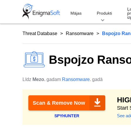
Skip
Ļ
to
Mājas
Produkti
p
iz
content
Threat Database
Ransomware
Bspojzo Ra
Bspojzo Rans
Līdz
Mezo.
gadam
Ransomware
. gadā
HI
Scan & Remove Now
Start
See add
SPYHUNTER