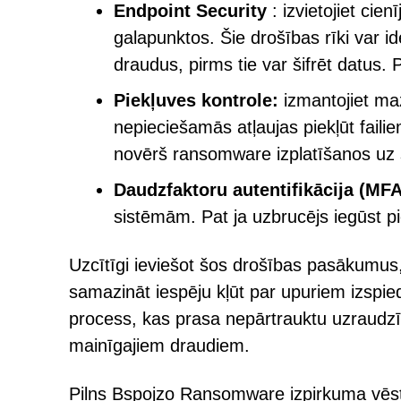
Endpoint Security
: izvietojiet ci
galapunktos. Šie drošības rīki var i
draudus, pirms tie var šifrēt datus. Pā
Piekļuves kontrole:
izmantojiet mazā
nepieciešamās atļaujas piekļūt fai
novērš ransomware izplatīšanos uz
Daudzfaktoru autentifikācija (MFA
sistēmām. Pat ja uzbrucējs iegūst pi
Uzcītīgi ieviešot šos drošības pasākumus,
samazināt iespēju kļūt par upuriem izspie
process, kas prasa nepārtrauktu uzraudzī
mainīgajiem draudiem.
Pilns Bspojzo Ransomware izpirkuma vēstu