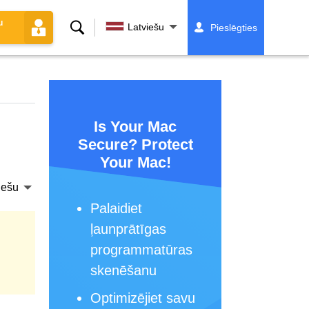
u
Meklēt
Latviešu
Pieslēgties
Is Your Mac
Secure? Protect
Your Mac!
iešu
Palaidiet
ļaunprātīgas
programmatūras
skenēšanu
Optimizējiet savu