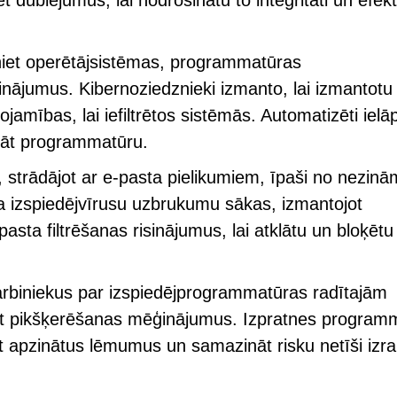
ublējumus, lai nodrošinātu to integritāti un efekti
iniet operētājsistēmas, programmatūras
nājumus. Kibernoziedznieki izmanto, lai izmantotu
mības, lai iefiltrētos sistēmās. Automatizēti ielā
ināt programmatūru.
, strādājot ar e-pasta pielikumiem, īpaši no nezin
ļa izspiedējvīrusu uzbrukumu sākas, izmantojot
asta filtrēšanas risinājumus, lai atklātu un bloķētu
 darbiniekus par izspiedējprogrammatūras radītajām
cēt pikšķerēšanas mēģinājumus. Izpratnes program
t apzinātus lēmumus un samazināt risku netīši izrai