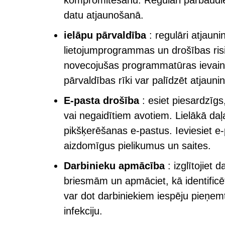
kompromitēšanu. Regulāri pārbaudiet d
datu atjaunošanā.
ielāpu pārvaldība
: regulāri atjaun
lietojumprogrammas un drošības risi
novecojušas programmatūras ievainoja
pārvaldības rīki var palīdzēt atjaun
E-pasta drošība
: esiet piesardzīgs
vai negaidītiem avotiem. Lielākā da
pikšķerēšanas e-pastus. Ieviesiet e-p
aizdomīgus pielikumus un saites.
Darbinieku apmācība
: izglītojiet
briesmām un apmāciet, kā identifi
var dot darbiniekiem iespēju pieņem
infekciju.