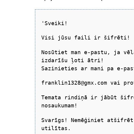
'Sveiki!
Visi jūsu faili ir šifrēti!
Nosūtiet man e-pastu, ja vēl
izdarīšu ļoti ātri!
Sazinieties ar mani pa e-pas
franklin1328@gmx.com vai pro
Temata rindiņā ir jābūt šifr
nosaukumam!
Svarīgs! Nemēģiniet atšifrēt
utilītas.