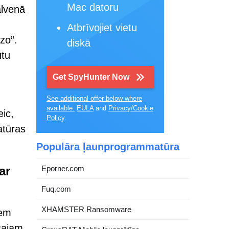
Mac datoru
alvenā
Atbrīvojiet vietu
zo”.
diskā
ūtu
Get SpyHunter Now
See additional offer below where
available.
EULA
and
Privacy/Cookie
ic,
Policy
.
atūras
Populāra ļaunprogrammatūra
ar
Eporner.com
Fuq.com
XHAMSTER Ransomware
iem
ušajam