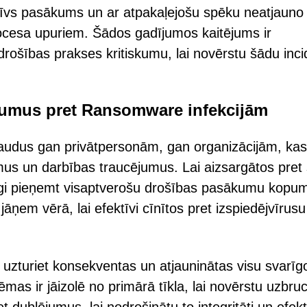
tīvs pasākums un ar atpakaļejošu spēku neatjauno
procesa upuriem. Šādos gadījumos kaitējums ir
rdrošības prakses kritiskumu, lai novērstu šādu inc
ākumus pret Ransomware infekcijām
audus gan privātpersonām, gan organizācijām, kas
umus un darbības traucējumus. Lai aizsargātos pret
rīgi pieņemt visaptverošu drošības pasākumu kopu
āņem vērā, lai efektīvi cīnītos pret izspiedējvīrusu
 uzturiet konsekventas un atjauninātas visu svarīg
mas ir jāizolē no primārā tīkla, lai novērstu uzbru