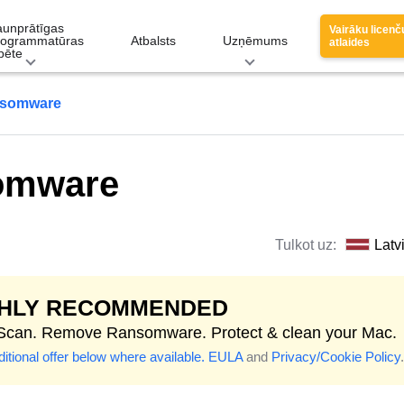
aunprātīgas
Vairāku licenč
rogrammatūras
Atbalsts
Uzņēmums
atlaides
pēte
nsomware
omware
Tulkot uz:
Latv
GHLY RECOMMENDED
 Scan. Remove Ransomware. Protect & clean your Mac.
itional offer below where available.
EULA
and
Privacy/Cookie Policy
.