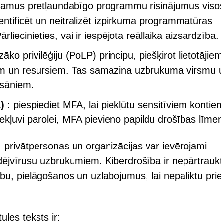
enījamus pretļaundabīgo programmu risinājumus viso
dentificēt un neitralizēt izpirkuma programmatūras
rliecinieties, vai ir iespējota reāllaika aizsardzība.
ko privilēģiju (PoLP) principu, piešķirot lietotājiem
liem un resursiem. Tas samazina uzbrukuma virsmu 
 sāniem.
)
: piespiediet MFA, lai piekļūtu sensitīviem kontie
ekļuvi parolei, MFA pievieno papildu drošības līmen
 privātpersonas un organizācijas var ievērojami
dējvīrusu uzbrukumiem. Kiberdrošība ir nepārtrauk
bu, pielāgošanos un uzlabojumus, lai nepaliktu pri
les teksts ir: