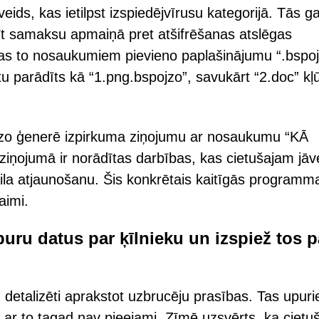
ds, kas ietilpst izspiedējvīrusu kategorijā. Tās g
asīt samaksu apmaiņā pret atšifrēšanas atslēgas
 tas to nosaukumiem pievieno paplašinājumu “.bspoj
u parādīts kā “1.png.bspojzo”, savukārt “2.doc” kļ
ojzo ģenerē izpirkuma ziņojumu ar nosaukumu “KĀ
jumā ir norādītas darbības, kas cietušajam jāve
ila atjaunošanu. Šis konkrētais kaitīgās programm
aimi.
ru datus par ķīlnieku un izspiež tos p
, detalizēti aprakstot uzbrucēju prasības. Tas upur
līdz ar to tagad nav pieejami. Zīmē uzsvērts, ka ciet