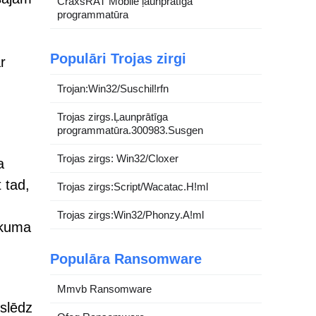
CraxsRAT Mobile ļaunprātīga
programmatūra
Populāri Trojas zirgi
r
Trojan:Win32/Suschil!rfn
Trojas zirgs.Ļaunprātīga
programmatūra.300983.Susgen
Trojas zirgs: Win32/Cloxer
a
 tad,
Trojas zirgs:Script/Wacatac.H!ml
Trojas zirgs:Win32/Phonzy.A!ml
rkuma
Populāra Ransomware
Mmvb Ransomware
zslēdz