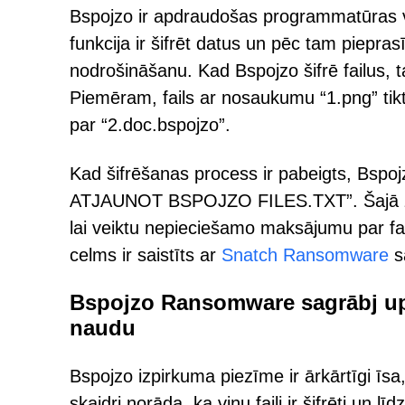
Bspojzo ir apdraudošas programmatūras vei
funkcija ir šifrēt datus un pēc tam piepr
nodrošināšanu. Kad Bspojzo šifrē failus,
Piemēram, fails ar nosaukumu “1.png” tikt
par “2.doc.bspojzo”.
Kad šifrēšanas process ir pabeigts, Bsp
ATJAUNOT BSPOJZO FILES.TXT”. Šajā ziņo
lai veiktu nepieciešamo maksājumu par fa
celms ir saistīts ar
Snatch Ransomware
s
Bspojzo Ransomware sagrābj upu
naudu
Bspojzo izpirkuma piezīme ir ārkārtīgi īsa
skaidri norāda, ka viņu faili ir šifrēti un 