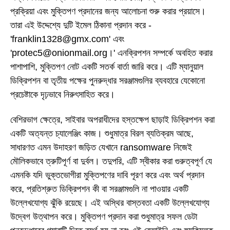
প্রক্রিয়া এবং মুক্তিপণ প্রদানের জন্য আলোচনা শুরু করার প্রয়াসে।
তারা এই উদ্দেশ্যে দুটি ইমেল ঠিকানা প্রদান করে -
'franklin1328@gmx.com' এবং
'protec5@onionmail.org।' এনক্রিপশন সম্পর্কে অবহিত করার
পাশাপাশি, মুক্তিপণ নোট একটি সতর্ক বার্তা জারি করে। এটি ম্যানুয়াল
ডিক্রিপশন বা তৃতীয় পক্ষের পুনরুদ্ধার সরঞ্জামগুলির ব্যবহারে যেকোনো
প্রচেষ্টাকে দৃঢ়ভাবে নিরুৎসাহিত করে।
বেশিরভাগ ক্ষেত্রে, সাইবার অপরাধীদের হস্তক্ষেপ ছাড়াই ডিক্রিপশন করা
একটি অত্যন্ত চ্যালেঞ্জিং কাজ। শুধুমাত্র বিরল ব্যতিক্রম আছে,
সাধারণত এমন উদাহরণ জড়িত যেখানে ransomware নিজেই
মৌলিকভাবে ত্রুটিপূর্ণ বা দুর্বল। তদুপরি, এটি স্বীকার করা গুরুত্বপূর্ণ যে
এমনকি যদি ভুক্তভোগীরা মুক্তিপণের দাবি পূরণ করে এবং অর্থ প্রদান
করে, প্রতিশ্রুত ডিক্রিপশন কী বা সরঞ্জামগুলি না পাওয়ার একটি
উল্লেখযোগ্য ঝুঁকি রয়েছে। এই অস্থির বাস্তবতা একটি উল্লেখযোগ্য
উদ্বেগ উত্থাপন করে। মুক্তিপণ প্রদান করা শুধুমাত্র সফল ডেটা