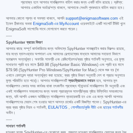
প্রযোজ্য হলে আপনার সাবস্ক্রিপশন বাতিল করার জন্য একটি বাটন রয়েছে। দ্রষ্টব্য:
আপনার একাধিক অর্ডার/পণ্য থাকলে, আপনাকে সেগুলি পৃথকভাবে বাতিল করতে হবে।
আপনার কোনো প্রশ্ন বা সমস্যা থাকলে, আপনি
support@enigmasoftware.com
এই
ইমেল ঠিকানায় অথবা
EnigmaSoft-এর MyAccount
ওয়েবসাইটে একটি সাপোর্ট টিকিট খুলে
EnigmaSoft সাপোর্টের সাথে যোগাযোগ করতে পারেন।
-----
SpyHunter ক্রয়ের বিবরণ
আপনার কাছে সম্পূর্ণ কার্যকারিতার জন্য অবিলম্বে SpyHunter সাবস্ক্রাইব করার বিকল্পও রয়েছে,
যার মধ্যে ম্যালওয়্যার অপসারণ এবং আমাদের হেল্পডেস্কের মাধ্যমে আমাদের সহায়তা বিভাগে
অ্যাক্সেস অন্তর্ভুক্ত। অফারিং সামগ্রী এবং রেজিস্ট্রেশন/ক্রয় পৃষ্ঠার শর্তাবলী অনুসারে, এর মূল্য
সাধারণত প্রতি ছয় মাসে
$49.98
(SpyHunter Basic Windows) এবং প্রতি ছয় মাসে
$79.98
(SpyHunter Pro Windows/SpyHunter for Mac) থেকে শুরু হয় (যা
এখানে রেফারেন্স দ্বারা অন্তর্ভুক্ত করা হয়েছে; ক্রয় পৃষ্ঠার বিবরণ অনুযায়ী দেশ বা প্রচার অনুসারে
মূল্য পরিবর্তিত হতে পারে)। আপনার সাবস্ক্রিপশনটি
স্বয়ংক্রিয়ভাবে নবায়ন
হবে, আপনার মূল
সাবস্ক্রিপশন কেনার সময় কার্যকর থাকা তৎকালীন প্রযোজ্য স্ট্যান্ডার্ড সাবস্ক্রিপশন ফি অনুযায়ী এবং
একই সাবস্ক্রিপশন সময়কালের জন্য অথবা প্রচারমূলক সামগ্রী/ক্রয় পৃষ্ঠায় উল্লিখিত সময়কালের
জন্য, যদি আপনি একজন অবিচ্ছিন্ন সাবস্ক্রিপশন ব্যবহারকারী হন এবং এর জন্য আপনি আপনার
সাবস্ক্রিপশনের মেয়াদ শেষ হওয়ার আগে আসন্ন চার্জের একটি বিজ্ঞপ্তি পাবেন। SpyHunter-এর
ক্রয় ক্রয় পৃষ্ঠার নিয়ম ও শর্তাবলী,
EULA/TOS
,
গোপনীয়তা/কুকি নীতি
এবং
ছাড়ের শর্তাবলীর
অধীন।
-----
সাধারণ শর্তাবলী
ছাড়কৃত মূল্যে SpyHunter-এর যেকোনো ক্রয়, প্রদত্ত ছাড়কৃত সাবস্ক্রিপশন মেয়াদের জন্য বৈধ