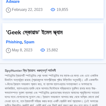
Adware
February 22, 2023
19,855
'Geek স্কোয়াড' ইমেল স্ক্যাম
Phishing
,
Spam
May 8, 2023
15,882
SpyHunter ফ্রি ট্রায়াল: গুরুত্বপূর্ণ শর্তাবলী
স্পাইহান্টার ট্রায়ালটি স্পাইহান্টার প্রো অথবা স্পাইহান্টার ফর ম্যাক-এর জন্য এবং এতে একাধিক
ডিভাইস অন্তর্ভুক্ত রয়েছে (প্রচারমূলক সামগ্রী/ক্রয় পৃষ্ঠায় উল্লিখিত অনুযায়ী)। এটি এককালীন
৭-দিনের ট্রায়াল সময়কাল প্রদান করে, যা ব্যাপক ম্যালওয়্যার সনাক্তকরণ ও অপসারণের
কার্যকারিতা, ম্যালওয়্যার হুমকি থেকে আপনার সিস্টেমকে সক্রিয়ভাবে সুরক্ষিত রাখার জন্য উচ্চ-
ক্ষমতাসম্পন্ন সুরক্ষা ব্যবস্থা এবং স্পাইহান্টার হেল্পডেস্কের মাধ্যমে আমাদের প্রযুক্তিগত সহায়তা
দলের সাথে যোগাযোগের সুযোগ দেয়। ট্রায়াল সময়কালে আপনার কাছ থেকে অগ্রিম কোনো চার্জ
নেওয়া হবে না, তবে ট্রায়ালটি সক্রিয় করার জন্য একটি ক্রেডিট কার্ড প্রয়োজন। (এই অফারের
অধীনে প্রিপেইড ক্রেডিট কার্ড, ডেবিট কার্ড এবং গিফট কার্ড গ্রহণ করা নাও হতে পারে।) আপনি