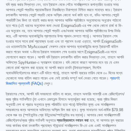
যদি ক্রয় করার সিদ্ধান্ত নেন, তবে ট্রায়াল থেকে পেইড সাবস্ক্রিপশনে রূপান্তরিত হওয়ার সময়
আপনার পেমেন্ট পদ্ধতির প্রয়োজনীয়তা নিরবচ্ছিন্ন নিরাপত্তা নিশ্চিত করতে সাহায্য করে। ট্রায়াল
চলাকালীন আপনার পেমেন্ট পদ্ধতি থেকে অগ্রিম কোনো অর্থ কাটা হবে না, যদিও আপনার পেমেন্ট
পদ্ধতিটি বৈধ কিনা তা যাচাই করার জন্য আপনার আর্থিক প্রতিষ্ঠানে অনুমোদনের অনুরোধ পাঠানো
হতে পারে (এই ধরনের অনুমোদন জমা দেওয়া EnigmaSoft-এর পক্ষ থেকে কোনো চার্জ বা ফি-
এর অনুরোধ নয়, তবে আপনার পেমেন্ট পদ্ধতি এবং/অথবা আপনার আর্থিক প্রতিষ্ঠানের উপর নির্ভর
করে, এটি আপনার অ্যাকাউন্টের প্রাপ্যতার উপর প্রভাব ফেলতে পারে)। আপনার ট্রায়াল শেষ
হওয়ার সাথে সাথে চার্জ প্রযোজ্য হওয়া এবং তা প্রসেস হওয়া এড়াতে, আপনি EnigmaSoft-
এর ওয়েবসাইটের 'MyAccount' সেকশন থেকে আপনার অ্যাকাউন্টের জন্য ট্রায়ালটি বাতিল
করতে পারেন অথবা ৭-দিনের ট্রায়াল সময়কাল শেষ হওয়ার আগে EnigmaSoft-এর সাথে
যোগাযোগ করতে পারেন। আপনি যদি ট্রায়াল চলাকালীন বাতিল করার সিদ্ধান্ত নেন, তাহলে আপনি
অবিলম্বে SpyHunter-এ অ্যাক্সেস হারাবেন। যদি কোনো কারণে আপনার মনে হয় যে এমন
কোনো চার্জ প্রসেস করা হয়েছে যা আপনি করতে চাননি (উদাহরণস্বরূপ, সিস্টেম
অ্যাডমিনিস্ট্রেশনের কারণে এটি ঘটতে পারে), তাহলে আপনি ক্রয়ের তারিখ থেকে ৩০ দিনের মধ্যে
যেকোনো সময় বাতিল করতে পারেন এবং সেই চার্জের সম্পূর্ণ অর্থ ফেরত পেতে পারেন।
প্রায়শই
জিজ্ঞাসিত প্রশ্নাবলী (FAQs)
দেখুন।
ট্রায়ালের শেষে, আপনি যদি সময়মতো বাতিল না করেন, তাহলে অফারিং সামগ্রী এবং রেজিস্ট্রেশন/
ক্রয় পৃষ্ঠার শর্তাবলীতে (যা এখানে রেফারেন্স হিসাবে অন্তর্ভুক্ত করা হয়েছে; ক্রয় পৃষ্ঠার বিবরণ
অনুযায়ী দেশ বা প্রচার অনুসারে মূল্য পরিবর্তিত হতে পারে) উল্লিখিত মূল্য এবং সাবস্ক্রিপশন
সময়কালের জন্য আপনাকে অবিলম্বে অগ্রিম বিল করা হবে। মূল্য সাধারণত অর্ধ-বার্ষিক
$79.98
থেকে শুরু হয় (স্পাইহান্টার প্রো উইন্ডোজ/স্পাইহান্টার ফর ম্যাক)। আপনার কেনা সাবস্ক্রিপশনটি
রেজিস্ট্রেশন/ক্রয় পৃষ্ঠার শর্তাবলী অনুসারে
স্বয়ংক্রিয়ভাবে নবায়ন করা
হবে, যা আপনার মূল ক্রয়ের
সময় কার্যকর থাকা তৎকালীন প্রযোজ্য স্ট্যান্ডার্ড সাবস্ক্রিপশন ফি-তে এবং একই সাবস্ক্রিপশন