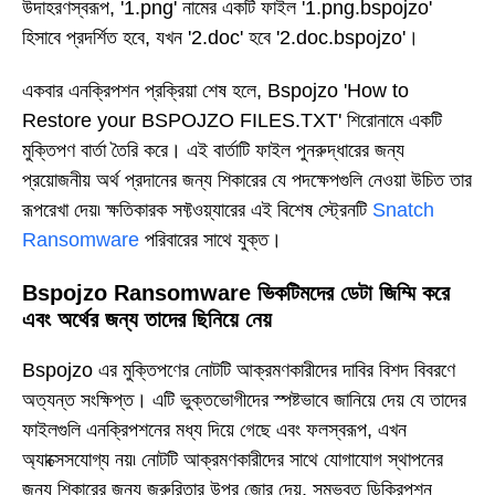
উদাহরণস্বরূপ, '1.png' নামের একটি ফাইল '1.png.bspojzo'
হিসাবে প্রদর্শিত হবে, যখন '2.doc' হবে '2.doc.bspojzo'।
একবার এনক্রিপশন প্রক্রিয়া শেষ হলে, Bspojzo 'How to
Restore your BSPOJZO FILES.TXT' শিরোনামে একটি
মুক্তিপণ বার্তা তৈরি করে। এই বার্তাটি ফাইল পুনরুদ্ধারের জন্য
প্রয়োজনীয় অর্থ প্রদানের জন্য শিকারের যে পদক্ষেপগুলি নেওয়া উচিত তার
রূপরেখা দেয়৷ ক্ষতিকারক সফ্টওয়্যারের এই বিশেষ স্ট্রেনটি
Snatch
Ransomware
পরিবারের সাথে যুক্ত।
Bspojzo Ransomware ভিকটিমদের ডেটা জিম্মি করে
এবং অর্থের জন্য তাদের ছিনিয়ে নেয়
Bspojzo এর মুক্তিপণের নোটটি আক্রমণকারীদের দাবির বিশদ বিবরণে
অত্যন্ত সংক্ষিপ্ত। এটি ভুক্তভোগীদের স্পষ্টভাবে জানিয়ে দেয় যে তাদের
ফাইলগুলি এনক্রিপশনের মধ্য দিয়ে গেছে এবং ফলস্বরূপ, এখন
অ্যাক্সেসযোগ্য নয়৷ নোটটি আক্রমণকারীদের সাথে যোগাযোগ স্থাপনের
জন্য শিকারের জন্য জরুরিতার উপর জোর দেয়, সম্ভবত ডিক্রিপশন