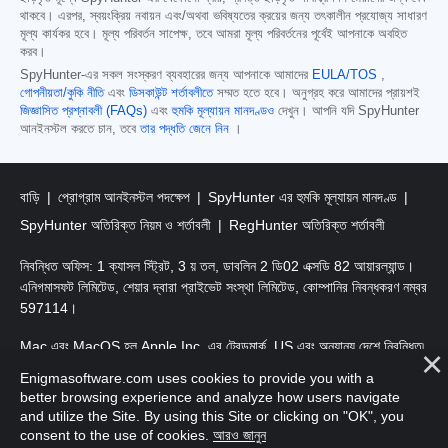
থাকবে। এরপর, স্বয়ংক্রিয় নবায়ন এবং/অথবা ভবিষ্যতের ক্রয়ের জন্য তৎকালীন প্রযোজ্য সাধারণ
মূল্য কার্যকর হবে। মূল্য পরিবর্তন সাপেক্ষ, তবে আমরা মূল্য পরিবর্তনের পূর্বেই আপনাকে অবহিত
করব।
SpyHunter-এর সকল সংস্করণ ব্যবহারের জন্য আপনাকে আমাদের
EULA/TOS
,
গোপনীয়তা/কুকি নীতি
এবং
ডিসকাউন্ট শর্তাবলীতে
সম্মত হতে হবে। অনুগ্রহ করে আমাদের প্রায়শই
জিজ্ঞাসিত প্রশ্নাবলী (FAQs)
এবং
হুমকি মূল্যায়ন মানদণ্ডও
দেখুন। আপনি যদি SpyHunter
আনইনস্টল করতে চান, তবে
তার পদ্ধতি জেনে নিন
।
বাড়ি
প্রোগ্রাম আনইনস্টল পদক্ষেপ
SpyHunter এর হুমকি মূল্যায়ন মানদণ্ড
SpyHunter অতিরিক্ত নিয়ম ও শর্তাবলী
RegHunter অতিরিক্ত শর্তাবলী
নিবন্ধিত অফিস: 1 ক্যাসল স্ট্রিট, 3 য় তল, ডাবলিন 2 ডি02 এক্সডি 82 আয়ারল্যান্ড।
এনিগমাসফট লিমিটেড, শেয়ার দ্বারা প্রাইভেট সংস্থা লিমিটেড, কোম্পানির নিবন্ধকরণ নম্বর
597114।
Mac এবং MacOS হল Apple Inc. এর ট্রেডমার্ক, US এবং অন্যান্য দেশে নিবন্ধিত৷
Enigmasoftware.com uses cookies to provide you with a
কপিরাইট 2016-2026। এনিগমাসফট লিমিটেড সর্বস্বত্ত্ব সংরক্ষিত।
better browsing experience and analyze how users navigate
and utilize the Site. By using this Site or clicking on "OK", you
consent to the use of cookies.
আরও জানুন