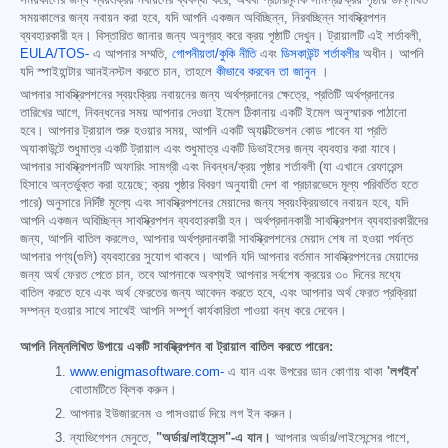
সময়কালের জন্য স্বয়ংক্রিয় নবায়নের ব্যবস্থা করে, অথবা প্রচারমূলক সামগ্রী/ক্রয় পৃষ্ঠায় উল্লিখিত
সময়কালের জন্য নবায়ন করা হবে, যদি আপনি একজন অবিচ্ছিন্ন, নিরবচ্ছিন্ন সাবস্ক্রিপশন
ব্যবহারকারী হন। বিস্তারিত জানার জন্য অনুগ্রহ করে ক্রয় পৃষ্ঠাটি দেখুন। ট্রায়ালটি এই শর্তাবলী,
EULA/TOS-
এ আপনার সম্মতি,
গোপনীয়তা/কুকি নীতি
এবং
ডিসকাউন্ট শর্তাবলীর
অধীন। আপনি
যদি স্পাইহান্টার আনইনস্টল করতে চান, তাহলে
কীভাবে করবেন তা জানুন
।
আপনার সাবস্ক্রিপশনের স্বয়ংক্রিয় নবায়নের জন্য অর্থপ্রদানের ক্ষেত্রে, প্রতিটি অর্থপ্রদানের
তারিখের আগে, নিবন্ধনের সময় আপনার দেওয়া ইমেল ঠিকানায় একটি ইমেল অনুস্মারক পাঠানো
হবে। আপনার ট্রায়াল শুরু হওয়ার সময়, আপনি একটি অ্যাক্টিভেশন কোড পাবেন যা প্রতি
অ্যাকাউন্টে শুধুমাত্র একটি ট্রায়াল এবং শুধুমাত্র একটি ডিভাইসের জন্য ব্যবহার করা যাবে।
আপনার সাবস্ক্রিপশনটি অফারিং সামগ্রী এবং নিবন্ধন/ক্রয় পৃষ্ঠার শর্তাবলী (যা এখানে রেফারেন্স
হিসাবে অন্তর্ভুক্ত করা হয়েছে; ক্রয় পৃষ্ঠার বিবরণ অনুযায়ী দেশ বা প্রচারভেদে মূল্য পরিবর্তিত হতে
পারে) অনুসারে নির্দিষ্ট মূল্যে এবং সাবস্ক্রিপশনের মেয়াদের জন্য স্বয়ংক্রিয়ভাবে নবায়ন হবে, যদি
আপনি একজন অবিচ্ছিন্ন সাবস্ক্রিপশন ব্যবহারকারী হন। অর্থপ্রদানকারী সাবস্ক্রিপশন ব্যবহারকারীদের
জন্য, আপনি বাতিল করলেও, আপনার অর্থপ্রদানকারী সাবস্ক্রিপশনের মেয়াদ শেষ না হওয়া পর্যন্ত
আপনার পণ্য(গুলি) ব্যবহারের সুযোগ থাকবে। আপনি যদি আপনার বর্তমান সাবস্ক্রিপশনের মেয়াদের
জন্য অর্থ ফেরত পেতে চান, তবে আপনাকে অবশ্যই আপনার সর্বশেষ ক্রয়ের ৩০ দিনের মধ্যে
বাতিল করতে হবে এবং অর্থ ফেরতের জন্য আবেদন করতে হবে, এবং আপনার অর্থ ফেরত প্রক্রিয়া
সম্পন্ন হওয়ার সাথে সাথেই আপনি সম্পূর্ণ কার্যকারিতা পাওয়া বন্ধ করে দেবেন।
আপনি নিম্নলিখিত উপায়ে একটি সাবস্ক্রিপশন বা ট্রায়াল বাতিল করতে পারেন:
www.enigmasoftware.com-
এ যান এবং উপরের ডান কোণায় থাকা
'লগইন'
বোতামটিতে ক্লিক করুন।
আপনার ইউজারনেম ও পাসওয়ার্ড দিয়ে লগ ইন করুন।
ন্যাভিগেশন মেনুতে,
"অর্ডার/লাইসেন্স"-এ যান।
আপনার অর্ডার/লাইসেন্সের পাশে,