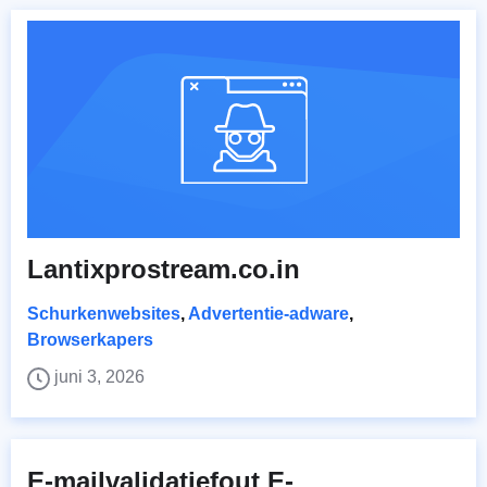
Lantixprostream.co.in
Schurkenwebsites
,
Advertentie-adware
,
Browserkapers
juni 3, 2026
E-mailvalidatiefout E-