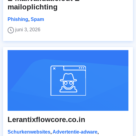
mailoplichting
Phishing
,
Spam
juni 3, 2026
Lerantixflowcore.co.in
Schurkenwebsites
,
Advertentie-adware
,