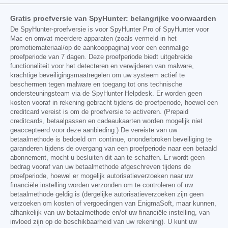
Gratis proefversie van SpyHunter: belangrijke voorwaarden
De SpyHunter-proefversie is voor SpyHunter Pro of SpyHunter voor
Mac en omvat meerdere apparaten (zoals vermeld in het
promotiemateriaal/op de aankooppagina) voor een eenmalige
proefperiode van 7 dagen. Deze proefperiode biedt uitgebreide
functionaliteit voor het detecteren en verwijderen van malware,
krachtige beveiligingsmaatregelen om uw systeem actief te
beschermen tegen malware en toegang tot ons technische
ondersteuningsteam via de SpyHunter Helpdesk. Er worden geen
kosten vooraf in rekening gebracht tijdens de proefperiode, hoewel een
creditcard vereist is om de proefversie te activeren. (Prepaid
creditcards, betaalpassen en cadeaukaarten worden mogelijk niet
geaccepteerd voor deze aanbieding.) De vereiste van uw
betaalmethode is bedoeld om continue, ononderbroken beveiliging te
garanderen tijdens de overgang van een proefperiode naar een betaald
abonnement, mocht u besluiten dit aan te schaffen. Er wordt geen
bedrag vooraf van uw betaalmethode afgeschreven tijdens de
proefperiode, hoewel er mogelijk autorisatieverzoeken naar uw
financiële instelling worden verzonden om te controleren of uw
betaalmethode geldig is (dergelijke autorisatieverzoeken zijn geen
verzoeken om kosten of vergoedingen van EnigmaSoft, maar kunnen,
afhankelijk van uw betaalmethode en/of uw financiële instelling, van
invloed zijn op de beschikbaarheid van uw rekening). U kunt uw