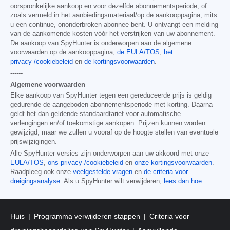
oorspronkelijke aankoop en voor dezelfde abonnementsperiode, of
zoals vermeld in het aanbiedingsmateriaal/op de aankooppagina, mits
u een continue, ononderbroken abonnee bent. U ontvangt een melding
van de aankomende kosten vóór het verstrijken van uw abonnement.
De aankoop van SpyHunter is onderworpen aan de algemene
voorwaarden op de aankooppagina,
de EULA/TOS
,
het
privacy-/cookiebeleid
en
de kortingsvoorwaarden
.
------
Algemene voorwaarden
Elke aankoop van SpyHunter tegen een gereduceerde prijs is geldig
gedurende de aangeboden abonnementsperiode met korting. Daarna
geldt het dan geldende standaardtarief voor automatische
verlengingen en/of toekomstige aankopen. Prijzen kunnen worden
gewijzigd, maar we zullen u vooraf op de hoogte stellen van eventuele
prijswijzigingen.
Alle SpyHunter-versies zijn onderworpen aan uw akkoord met onze
EULA/TOS
,
ons privacy-/cookiebeleid
en
onze kortingsvoorwaarden
.
Raadpleeg ook onze
veelgestelde vragen
en
de criteria voor
dreigingsanalyse
. Als u SpyHunter wilt verwijderen,
lees dan hoe
.
Huis
Programma verwijderen stappen
Criteria voor