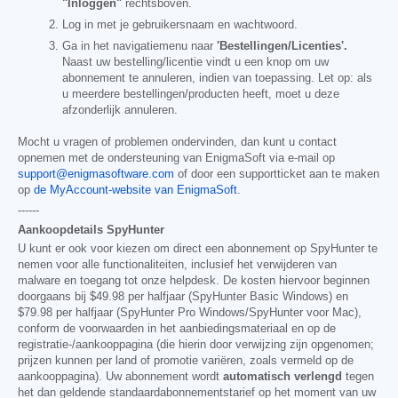
"Inloggen"
rechtsboven.
Log in met je gebruikersnaam en wachtwoord.
Ga in het navigatiemenu naar
'Bestellingen/Licenties'.
Naast uw bestelling/licentie vindt u een knop om uw
abonnement te annuleren, indien van toepassing. Let op: als
u meerdere bestellingen/producten heeft, moet u deze
afzonderlijk annuleren.
Mocht u vragen of problemen ondervinden, dan kunt u contact
opnemen met de ondersteuning van EnigmaSoft via e-mail op
support@enigmasoftware.com
of door een supportticket aan te maken
op
de MyAccount-website van EnigmaSoft
.
------
Aankoopdetails SpyHunter
U kunt er ook voor kiezen om direct een abonnement op SpyHunter te
nemen voor alle functionaliteiten, inclusief het verwijderen van
malware en toegang tot onze helpdesk. De kosten hiervoor beginnen
doorgaans bij
$49.98
per halfjaar (SpyHunter Basic Windows) en
$79.98
per halfjaar (SpyHunter Pro Windows/SpyHunter voor Mac),
conform de voorwaarden in het aanbiedingsmateriaal en op de
registratie-/aankooppagina (die hierin door verwijzing zijn opgenomen;
prijzen kunnen per land of promotie variëren, zoals vermeld op de
aankooppagina). Uw abonnement wordt
automatisch verlengd
tegen
het dan geldende standaardabonnementstarief op het moment van uw