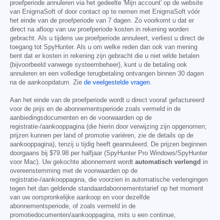
proefperiode annuleren via het gedeelte 'Mijn account' op de website
van EnigmaSoft of door contact op te nemen met EnigmaSoft vóór
het einde van de proefperiode van 7 dagen. Zo voorkomt u dat er
direct na afloop van uw proefperiode kosten in rekening worden
gebracht. Als u tijdens uw proefperiode annuleert, verliest u direct de
toegang tot SpyHunter. Als u om welke reden dan ook van mening
bent dat er kosten in rekening zijn gebracht die u niet wilde betalen
(bijvoorbeeld vanwege systeembeheer), kunt u de betaling ook
annuleren en een volledige terugbetaling ontvangen binnen 30 dagen
na de aankoopdatum. Zie
de veelgestelde vragen
.
Aan het einde van de proefperiode wordt u direct vooraf gefactureerd
voor de prijs en de abonnementsperiode zoals vermeld in de
aanbiedingsdocumenten en de voorwaarden op de
registratie-/aankooppagina (die hierin door verwijzing zijn opgenomen;
prijzen kunnen per land of promotie variëren, zie de details op de
aankooppagina), tenzij u tijdig heeft geannuleerd. De prijzen beginnen
doorgaans bij
$79.98
per halfjaar (SpyHunter Pro Windows/SpyHunter
voor Mac). Uw gekochte abonnement wordt
automatisch verlengd
in
overeenstemming met de voorwaarden op de
registratie-/aankooppagina, die voorzien in automatische verlengingen
tegen het dan geldende standaardabonnementstarief op het moment
van uw oorspronkelijke aankoop en voor dezelfde
abonnementsperiode, of zoals vermeld in de
promotiedocumenten/aankooppagina, mits u een continue,