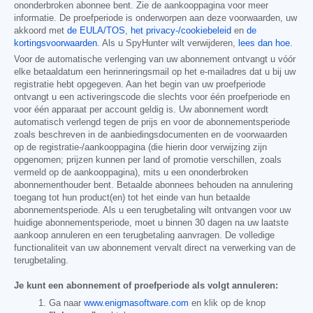
ononderbroken abonnee bent. Zie de aankooppagina voor meer
informatie. De proefperiode is onderworpen aan deze voorwaarden, uw
akkoord met
de EULA/TOS
,
het privacy-/cookiebeleid
en
de
kortingsvoorwaarden
. Als u SpyHunter wilt verwijderen,
lees dan hoe
.
Voor de automatische verlenging van uw abonnement ontvangt u vóór
elke betaaldatum een herinneringsmail op het e-mailadres dat u bij uw
registratie hebt opgegeven. Aan het begin van uw proefperiode
ontvangt u een activeringscode die slechts voor één proefperiode en
voor één apparaat per account geldig is. Uw abonnement wordt
automatisch verlengd tegen de prijs en voor de abonnementsperiode
zoals beschreven in de aanbiedingsdocumenten en de voorwaarden
op de registratie-/aankooppagina (die hierin door verwijzing zijn
opgenomen; prijzen kunnen per land of promotie verschillen, zoals
vermeld op de aankooppagina), mits u een ononderbroken
abonnementhouder bent. Betaalde abonnees behouden na annulering
toegang tot hun product(en) tot het einde van hun betaalde
abonnementsperiode. Als u een terugbetaling wilt ontvangen voor uw
huidige abonnementsperiode, moet u binnen 30 dagen na uw laatste
aankoop annuleren en een terugbetaling aanvragen. De volledige
functionaliteit van uw abonnement vervalt direct na verwerking van de
terugbetaling.
Je kunt een abonnement of proefperiode als volgt annuleren:
Ga naar
www.enigmasoftware.com
en klik op de knop