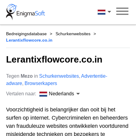
Skip
to
Nederlands
content
Bedreigingsdatabase
Schurkenwebsites
Lerantixflowcore.co.in
Lerantixflowcore.co.in
Tegen
Mezo
in
Schurkenwebsites
,
Advertentie-
adware
,
Browserkapers
Vertalen naar:
Nederlands
Voorzichtigheid is belangrijker dan ooit bij het
surfen op internet. Cybercriminelen en beheerders
van frauduleuze websites ontwikkelen voortdurend
misleidende technieken om bezoekers te