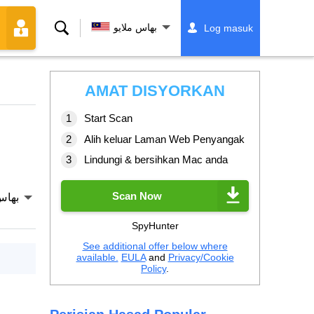
Cari
بهاس ملايو
Log masuk
AMAT DISYORKAN
Start Scan
Alih keluar Laman Web Penyangak
Lindungi & bersihkan Mac anda
Scan Now
بهاس
SpyHunter
See additional offer below where
available.
EULA
and
Privacy/Cookie
Policy
.