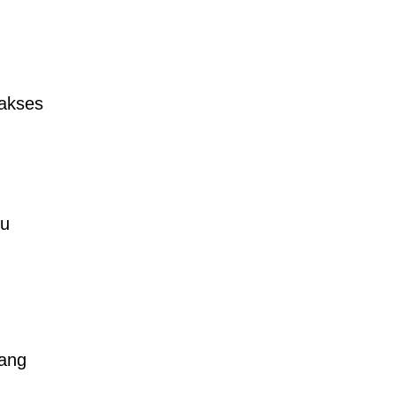
 akses
tu
yang