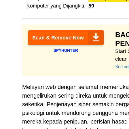
Komputer yang Dijangkiti:
59
BA
Scan & Remove Now
PE
SPYHUNTER
Start
clean
See add
Melayari web dengan selamat memerluka
mengelirukan sering direka untuk mengeks
seketika. Penjenayah siber semakin ber
psikologi untuk mendorong pengguna m
mereka kepada penipuan, perisian hasad d