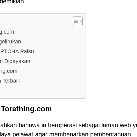
edemikian.
ng.com
elirukan
APTCHA Palsu
an Didayakan
ing.com
 Terbaik
 Torathing.com
ahkan bahawa ia beroperasi sebagai laman web y
daya pelawat agar membenarkan pemberitahuan