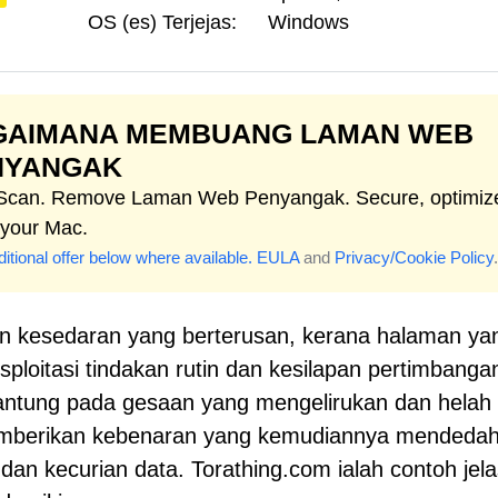
OS (es) Terjejas:
Windows
GAIMANA MEMBUANG LAMAN WEB
NYANGAK
 Scan. Remove Laman Web Penyangak. Secure, optimiz
 your Mac.
itional offer below where available.
EULA
and
Privacy/Cookie Policy
.
n kesedaran yang berterusan, kerana halaman ya
ploitasi tindakan rutin dan kesilapan pertimbanga
gantung pada gesaan yang mengelirukan dan helah
emberikan kebenaran yang kemudiannya mendeda
an kecurian data. Torathing.com ialah contoh jela