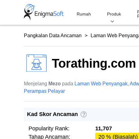
Skip
to
Rumah
Produk
content
Pangkalan Data Ancaman
Laman Web Penyang
Torathing.com
Menjelang
Mezo
pada
Laman Web Penyangak
,
Adw
Perampas Pelayar
Kad Skor Ancaman
?
Popularity Rank:
11,707
Tahap Ancaman:
20 % (Biasalah)