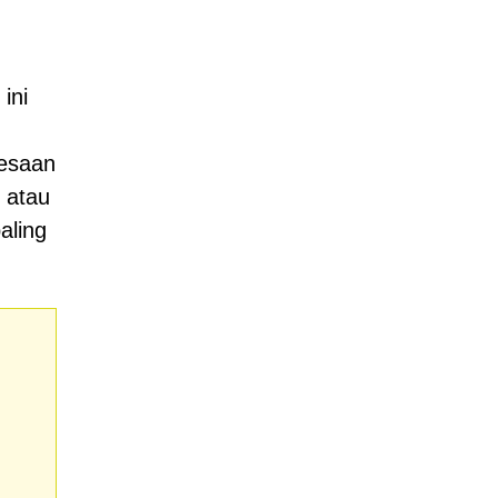
ini
gesaan
 atau
aling