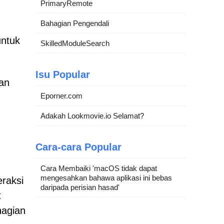
PrimaryRemote
n
Bahagian Pengendali
untuk
SkilledModuleSearch
Isu Popular
tan
Eporner.com
Adakah Lookmovie.io Selamat?
Cara-cara Popular
Cara Membaiki 'macOS tidak dapat
mengesahkan bahawa aplikasi ini bebas
raksi
daripada perisian hasad'
t
hagian