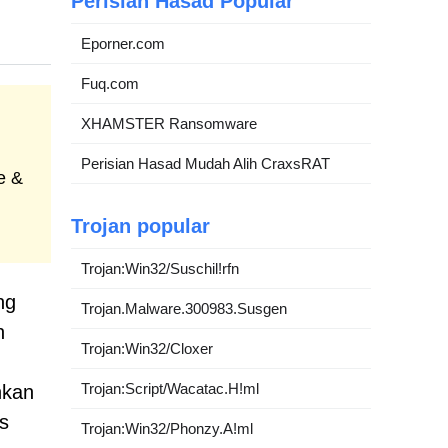
Perisian Hasad Popular
Eporner.com
Fuq.com
XHAMSTER Ransomware
Perisian Hasad Mudah Alih CraxsRAT
e &
Trojan popular
Trojan:Win32/Suschil!rfn
ng
Trojan.Malware.300983.Susgen
n
Trojan:Win32/Cloxer
Trojan:Script/Wacatac.H!ml
hkan
s
Trojan:Win32/Phonzy.A!ml