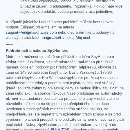
Vedle vaší objednávky/licence je k dispozici tlačítko pro
případné zrušení předplatného. Poznámka: Pokud máte více
objednávek/produktů, budete je muset zrušit jednotlivě.
V případě jakýchkoli dotazů nebo problémů můžete kontaktovat
podporu EnigmaSoft e-mailem na adrese
support@enigmasoftware.com
nebo otevřením tiketu podpory na
webových stránkách
EnigmaSoft v sekci Můj účet
.
------
Podrobnosti o nákupu SpyHunteru
Máte také možnost okamžitě se přihlásit k odběru SpyHunteru a
získat plnou funkčnost, včetně odstranění malwaru a přístupu k
našemu oddělení podpory prostřednictvím HelpDesku, obvykle za
cenu od
$49.98
pololetně (SpyHunter Basic Windows) a
$79.98
pololetně (SpyHunter Pro Windows/SpyHunter pro Mac) v souladu s
nabídkovými materiály a podmínkami registrace/nákupní stránky
(které jsou zde zahrnuty odkazem; ceny se mohou lišit v závislosti na
zemi nebo akci na stránce nákupu). Vaše předplatné se
automaticky
obnoví
za standardní poplatek za předplatné platný v době vašeho
původního nákupu a na stejnou dobu předplatného nebo dobu
uvedenou v propagačních materiálech/na stránce nákupu, za
předpokladu, že jste nepřetržitým uživatelem předplatného a že před
vypršením platnosti předplatného obdržíte oznámení o nadcházejících
poplatcích. Nákup SpyHunteru podléhá podmínkám uvedeným na
nákupní stránce,
smlouvě EULA/TOS
,
zásadám ochrany osobních