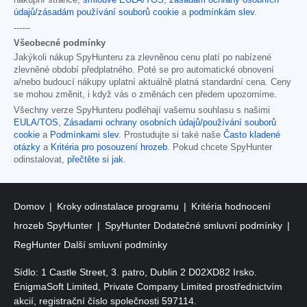
údajů/zásadám používání souborů cookie
a
podmínkám slev
.
------
Všeobecné podmínky
Jakýkoli nákup SpyHunteru za zlevněnou cenu platí po nabízené
zlevněné období předplatného. Poté se pro automatické obnovení
a/nebo budoucí nákupy uplatní aktuálně platná standardní cena. Ceny
se mohou změnit, i když vás o změnách cen předem upozorníme.
Všechny verze SpyHunteru podléhají vašemu souhlasu s našimi
EULA/TOS
,
Zásadami ochrany osobních údajů/používání souborů
cookie
a
Podmínkami slev
. Prostudujte si také naše
Často kladené
otázky
a
Kritéria pro posouzení hrozeb
. Pokud chcete SpyHunter
odinstalovat,
přečtěte si jak
.
Domov
Kroky odinstalace programu
Kritéria hodnocení
hrozeb SpyHunter
SpyHunter Dodatečné smluvní podmínky
RegHunter Další smluvní podmínky
Sídlo: 1 Castle Street, 3. patro, Dublin 2 D02XD82 Irsko.
EnigmaSoft Limited, Private Company Limited prostřednictvím
akcií, registrační číslo společnosti 597114.