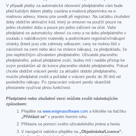
V případě platby za automatické obnovení předplatného vám bude
před každým datem platby zaslána e-mailová připomínka na e-
mailovou adresu, kterou jste uvedli při registraci. Na začátku zkušební
doby obdržíte aktivační kód, který je omezen na použití pouze na
jednu zkušební dobu a pouze pro jedno zařízení na účet. Vaše
předplatné se automaticky obnoví za cenu a na dobu předplatného v
souladu s nabídkovými materiály a podmínkami registrační/nákupní
stránky (které jsou zde zahrnuty odkazem; ceny se mohou lišit v
závislosti na zemi nebo akci na stránce nákupu), za předpokladu, že
jste nepřetržitým uživatelem předplatného. Uživatelé placeného
předplatného, pokud předplatné zruší, budou mít i nadále přístup ke
svým produktům až do konce placeného období předplatného. Pokud
chcete obdržet vrácení peněz za aktuální období předplatného,
musíte předplatné zrušit a požádat o vrácení peněz do 30 dnů od
posledního nákupu. Po zpracování vrácení peněz okamžitě
přestanete využívat plnou funkčnost.
Předplatné nebo zkušební verzi můžete zrušit následujícím
způsobem:
Přejděte na
www.enigmasoftware.com
a klikněte na tlačítko
„Přihlásit se“
v pravém horním rohu.
Přihlaste se pomocí svého uživatelského jména a hesla.
V navigační nabídce přejděte na
„Objednávka/Licence“.