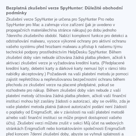
Bezplatná zkušební verze SpyHunter: Důležité obchodní
podmínky
Zkušební verze SpyHunter je určena pro SpyHunter Pro nebo
SpyHunter pro Mac a zahrnuje více zařízení (jak je uvedeno v
propagačních materiálech/na stránce nákupu) po dobu jednoho
7denního zkušebního období. Nabízí komplexní funkce pro detekci a
odstraňování malwaru, vysoce výkonné ochrany pro aktivní ochranu
vašeho systému před hrozbami malwaru a přístup k našemu týmu
technické podpory prostřednictvím HelpDesku SpyHunter. Během
zkušební doby vám nebude účtována žádná platba předem, ačkoli k
aktivaci zkušební verze je vyžadována kreditní karta. (Předplacené
kreditní karty, debetní karty a dárkové karty nemusí být v rámci této
nabídky akceptovány.) Požadavek na vaši platební metodu je pomoci
zajistit nepřetržitou a nepřerušovanou bezpečnostní ochranu během
přechodu ze zkušební verze na placené předplatné, pokud se
rozhodnete pro nákup. Během zkušební doby vám nebude z vaší
platební metody účtována žádná platba předem, ačkoli vaší finanční
instituci mohou být zaslány žádosti o autorizaci, aby se ověřilo, zda je
vaše platební metoda platná (takové autorizační podání není žádostí
o poplatky od EnigmaSoft, ale v závislosti na vaší platební metodě
a/nebo vaší finanční instituci se může projevit dostupnost vašeho
účtu). Zkušební verzi můžete zrušit v sekci Můj účet na webových
stránkách EnigmaSoft nebo kontaktováním společnosti EnigmaSoft
před koncem 7denní zkušební doby, abyste se vyhnuli splatnosti a