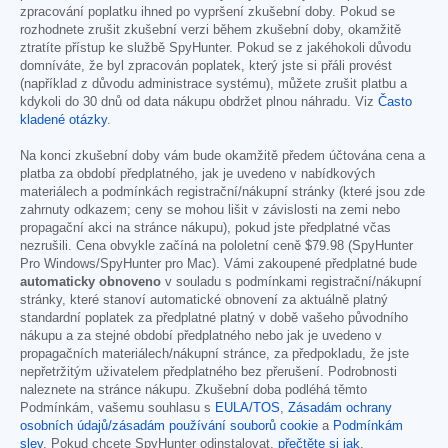
zpracování poplatku ihned po vypršení zkušební doby. Pokud se
rozhodnete zrušit zkušební verzi během zkušební doby, okamžitě
ztratíte přístup ke službě SpyHunter. Pokud se z jakéhokoli důvodu
domníváte, že byl zpracován poplatek, který jste si přáli provést
(například z důvodu administrace systému), můžete zrušit platbu a
kdykoli do 30 dnů od data nákupu obdržet plnou náhradu. Viz
Často
kladené otázky
.
Na konci zkušební doby vám bude okamžitě předem účtována cena a
platba za období předplatného, jak je uvedeno v nabídkových
materiálech a podmínkách registrační/nákupní stránky (které jsou zde
zahrnuty odkazem; ceny se mohou lišit v závislosti na zemi nebo
propagační akci na stránce nákupu), pokud jste předplatné včas
nezrušili. Cena obvykle začíná na pololetní ceně
$79.98
(SpyHunter
Pro Windows/SpyHunter pro Mac). Vámi zakoupené předplatné bude
automaticky obnoveno
v souladu s podmínkami registrační/nákupní
stránky, které stanoví automatické obnovení za aktuálně platný
standardní poplatek za předplatné platný v době vašeho původního
nákupu a za stejné období předplatného nebo jak je uvedeno v
propagačních materiálech/nákupní stránce, za předpokladu, že jste
nepřetržitým uživatelem předplatného bez přerušení. Podrobnosti
naleznete na stránce nákupu. Zkušební doba podléhá těmto
Podmínkám, vašemu souhlasu s
EULA/TOS
,
Zásadám ochrany
osobních údajů/zásadám používání souborů cookie
a
Podmínkám
slev
. Pokud chcete SpyHunter odinstalovat,
přečtěte si jak
.