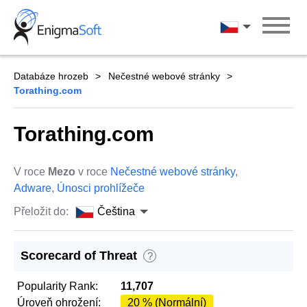
Skip
to
Čeština
content
Databáze hrozeb
Nečestné webové stránky
Torathing.com
Torathing.com
V roce
Mezo
v roce
Nečestné webové stránky
,
Adware
,
Únosci prohlížeče
Přeložit do:
Čeština
Scorecard of Threat
?
Popularity Rank:
11,707
Úroveň ohrožení:
20 % (Normální)