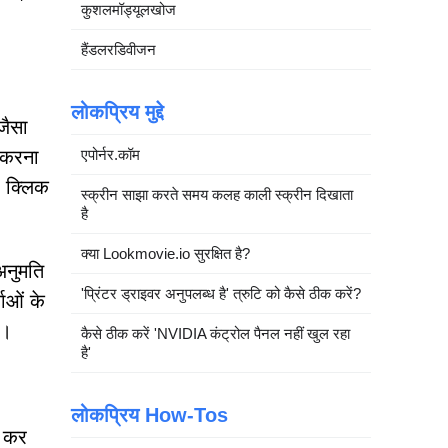
कुशलमॉड्यूलखोज
हैंडलरडिवीजन
लोकप्रिय मुद्दे
जैसा
 करना
एपोर्नर.कॉम
र क्लिक
स्क्रीन साझा करते समय कलह काली स्क्रीन दिखाता
है
क्या Lookmovie.io सुरक्षित है?
अनुमति
'प्रिंटर ड्राइवर अनुपलब्ध है' त्रुटि को कैसे ठीक करें?
ाओं के
ै।
कैसे ठीक करें 'NVIDIA कंट्रोल पैनल नहीं खुल रहा
है'
लोकप्रिय How-Tos
द कर