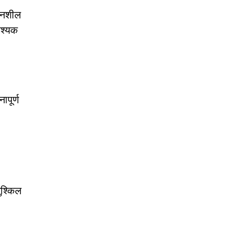
ेदनशील
वश्यक
पूर्ण
ुश्किल