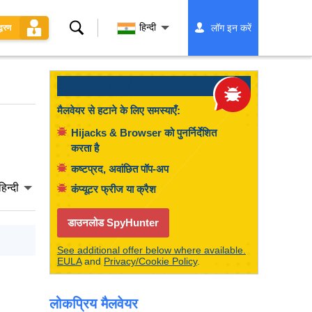
खोज
हिन्दी
लॉग इन करें
्धरण
मैलवेयर नहीं हटा सकते?
मैलवेयर से हटाने के लिए समस्याएँ:
Hijacks & Browser को पुनर्निर्देशित
करता है
कष्टप्रद, अवांछित पॉप-अप
हिन्दी
कंप्यूटर फ्रीज या क्रैश
डाउनलोड SpyHunter
See additional offer below where available.
EULA
and
Privacy/Cookie Policy
.
लोकप्रिय मैलवेयर