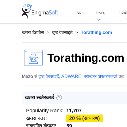
Skip
to
घर
उत्पाद
मालवे
content
खतरा डेटाबेस
दुष्ट वेबसाइटें
Torathing.com
Torathing.com
Mezo
से
दुष्ट वेबसाइटें
,
ADWARE
,
ब्राउज़र अपहरणकर्ता
तक
खतरा स्कोरकार्ड
?
Popularity Rank:
11,707
ख़तरा स्तर:
20 % (साधारण)
संक्रमित कंप्यूटर:
59