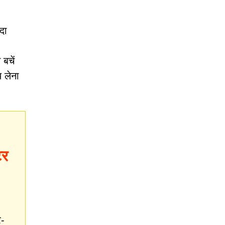
दा
बचें
 लेना
टर
र-