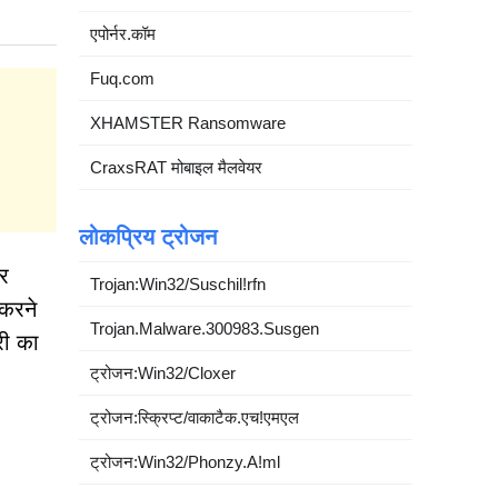
एपोर्नर.कॉम
Fuq.com
XHAMSTER Ransomware
CraxsRAT मोबाइल मैलवेयर
लोकप्रिय ट्रोजन
और
Trojan:Win32/Suschil!rfn
 करने
Trojan.Malware.300983.Susgen
री का
ट्रोजन:Win32/Cloxer
ट्रोजन:स्क्रिप्ट/वाकाटैक.एच!एमएल
ट्रोजन:Win32/Phonzy.A!ml