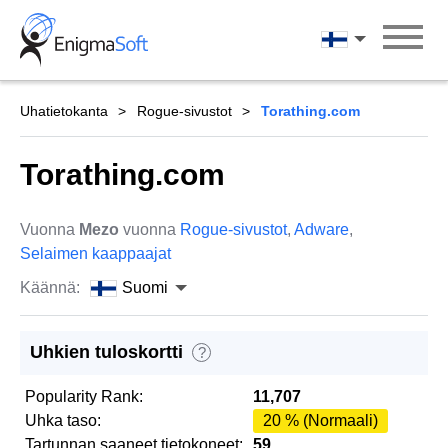
Skip
to
Suomi
content
Uhatietokanta
Rogue-sivustot
Torathing.com
Torathing.com
Vuonna
Mezo
vuonna
Rogue-sivustot
,
Adware
,
Selaimen kaappaajat
Käännä:
Suomi
Uhkien tuloskortti
?
Popularity Rank:
11,707
Uhka taso:
20 % (Normaali)
Tartunnan saaneet tietokoneet:
59