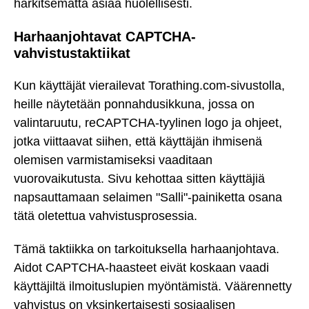
harkitsematta asiaa huolellisesti.
Harhaanjohtavat CAPTCHA-
vahvistustaktiikat
Kun käyttäjät vierailevat Torathing.com-sivustolla,
heille näytetään ponnahdusikkuna, jossa on
valintaruutu, reCAPTCHA-tyylinen logo ja ohjeet,
jotka viittaavat siihen, että käyttäjän ihmisenä
olemisen varmistamiseksi vaaditaan
vuorovaikutusta. Sivu kehottaa sitten käyttäjiä
napsauttamaan selaimen "Salli"-painiketta osana
tätä oletettua vahvistusprosessia.
Tämä taktiikka on tarkoituksella harhaanjohtava.
Aidot CAPTCHA-haasteet eivät koskaan vaadi
käyttäjiltä ilmoituslupien myöntämistä. Väärennetty
vahvistus on yksinkertaisesti sosiaalisen