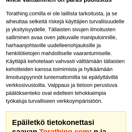
Torathing.comilla ei ole laillista tarkoitusta, ja se
aiheuttaa selkeitä riskejä käyttäjien turvallisuudelle
ja yksityisyydelle. Tällaisten sivujen ilmoitusten
salliminen avaa oven jatkuvalle manipuloinnille,
harhaanjohtaville uudelleenohjauksille ja
henkilötietojen mahdolliselle vaarantumiselle.
Käyttäjiä kehotetaan vahvasti välttämään tällaisten
kehotteiden kanssa toimimista ja hylkäämään
ilmoituspyynnöt tuntemattomilta tai epäilyttäviltä
verkkosivustoilta. Valppaus ja tietoon perustuva
päätöksenteko ovat edelleen tehokkaimpia
työkaluja turvalliseen verkkoympäristöön.
Epäiletkö tietokonettasi
saavan
Torathing.com
: n ja