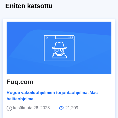
Eniten katsottu
Fuq.com
Rogue vakoiluohjelmien torjuntaohjelma
,
Mac-
haittaohjelma
kesäkuuta 26, 2023
21,209