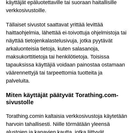
käyttäjät epäluotettaville tai suoraan haitallisille
verkkosivustoille.
Tällaiset sivustot saattavat yrittää levittää
haittaohjelmia, lähettää ei-toivottuja ohjelmistoja tai
näyttää tietojenkalastelusivuja, jotka pyytävät
arkaluonteisia tietoja, kuten salasanoja,
maksukorttitietoja tai henkilötietoja. Toisissa
tapauksissa käyttäjiä voidaan painostaa ostamaan
väärennettyjä tai tarpeettomia tuotteita ja
palveluita.
Miten käyttäjät päätyvät Torathing.com-
sivustolle
Torathing.comin kaltaisia verkkosivustoja käytetään
harvoin tahallisesti. Niille törmätään yleensä
alustojen ja kanavien kautta, jotka liittyvät