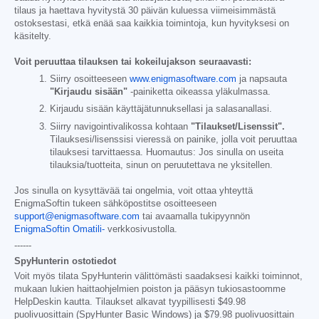
tilaus ja haettava hyvitystä 30 päivän kuluessa viimeisimmästä
ostoksestasi, etkä enää saa kaikkia toimintoja, kun hyvityksesi on
käsitelty.
Voit peruuttaa tilauksen tai kokeilujakson seuraavasti:
Siirry osoitteeseen
www.enigmasoftware.com
ja napsauta
"Kirjaudu sisään"
-painiketta oikeassa yläkulmassa.
Kirjaudu sisään käyttäjätunnuksellasi ja salasanallasi.
Siirry navigointivalikossa kohtaan
"Tilaukset/Lisenssit".
Tilauksesi/lisenssisi vieressä on painike, jolla voit peruuttaa
tilauksesi tarvittaessa. Huomautus: Jos sinulla on useita
tilauksia/tuotteita, sinun on peruutettava ne yksitellen.
Jos sinulla on kysyttävää tai ongelmia, voit ottaa yhteyttä
EnigmaSoftin tukeen sähköpostitse osoitteeseen
support@enigmasoftware.com
tai avaamalla tukipyynnön
EnigmaSoftin Omatili-
verkkosivustolla.
------
SpyHunterin ostotiedot
Voit myös tilata SpyHunterin välittömästi saadaksesi kaikki toiminnot,
mukaan lukien haittaohjelmien poiston ja pääsyn tukiosastoomme
HelpDeskin kautta. Tilaukset alkavat tyypillisesti
$49.98
puolivuosittain (SpyHunter Basic Windows) ja
$79.98
puolivuosittain