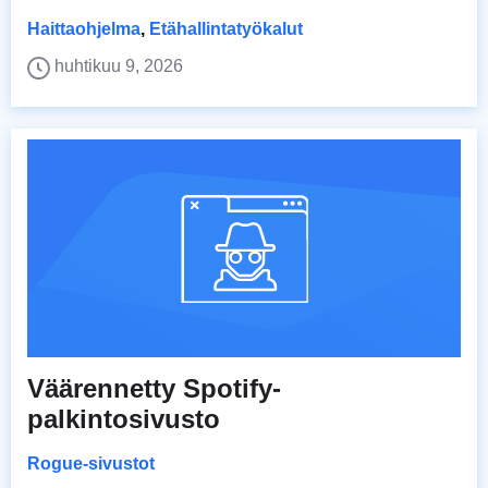
Haittaohjelma
,
Etähallintatyökalut
huhtikuu 9, 2026
Väärennetty Spotify-
palkintosivusto
Rogue-sivustot