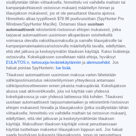
sisällytetään tähän viittauksella; hinnoittelu voi vaihdella maittain tai
kampanjakohtaisesti ostosivun mukaan) määritellyn hinnan ja
tilausjakson mukaisesti, jos et ole peruuttanut tilausta ajoissa.
Hinnoittelu alkaa tyypillisesti
$79.98
puolivuosittain (SpyHunter Pro
Windows/SpyHunter Macille). Ostamasi tilaus
uusitaan
automaattisesti
rekisteröinti-/ostosivun ehtojen mukaisesti, jotka
tarjoavat automaattisen uusimisen alkuperäisen ostohetkellä
voimassa olevalla vakiotilausmaksulla ja samalle tilausjaksolle tai
kampanjamateriaaleissa/ostosivulla määritellyllä tavalla, edellyttäen,
että olet jatkuva ja keskeytymätön tilauksen käyttäjä. Katso lisätietoja
ostosivulta. Kokeilujaksoon sovelletaan näitä ehtoja, hyväksyt
EULA/TOS:n
,
tietosuoja-/evästekäytännön
ja
alennusehdot
. Jos
haluat poistaa SpyHunterin,
lue lisää
.
Tilauksesi automaattisen uusimisen maksua varten lähetetään
sähköpostimuistutus rekisteröitymisen yhteydessä antamaasi
sähköpostiosoitteeseen ennen jokaista maksupäivää. Kokeilujakson
alussa saat aktivointikoodin, jota voi käyttää vain yhdessä
kokeilujaksossa ja vain yhdessä laitteessa tiliä kohden. Tilauksesi
uusitaan automaattisesti tarjousmateriaalien ja rekisteröinti-/ostosivun
ehtojen mukaisesti hinnalla ja tilausjaksoksi (jotka sisällytetään tähän
viittauksella; hinnoittelu voi vaihdella maittain tai ostosivun mukaan),
edellyttäen, että olet jatkuvan ja keskeytymättömän tilauksen
käyttäjä. Maksullisen tilauksen käyttäjät voivat peruuttaessaan
käyttää tuotteitaan maksetun tilausjakson loppuun asti. Jos haluat
saada hyvityksen kuluvasta tilausjaksosta, sinun on peruutettava