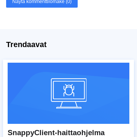
Näytä kommenttilomake (0)
Trendaavat
SnappyClient-haittaohjelma