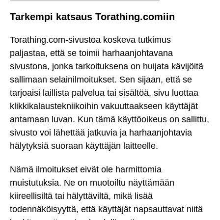
Tarkempi katsaus Torathing.comiin
Torathing.com-sivustoa koskeva tutkimus
paljastaa, että se toimii harhaanjohtavana
sivustona, jonka tarkoituksena on huijata kävijöitä
sallimaan selainilmoitukset. Sen sijaan, että se
tarjoaisi laillista palvelua tai sisältöä, sivu luottaa
klikkikalaustekniikoihin vakuuttaakseen käyttäjät
antamaan luvan. Kun tämä käyttöoikeus on sallittu,
sivusto voi lähettää jatkuvia ja harhaanjohtavia
hälytyksiä suoraan käyttäjän laitteelle.
Nämä ilmoitukset eivät ole harmittomia
muistutuksia. Ne on muotoiltu näyttämään
kiireellisiltä tai hälyttäviltä, mikä lisää
todennäköisyyttä, että käyttäjät napsauttavat niitä