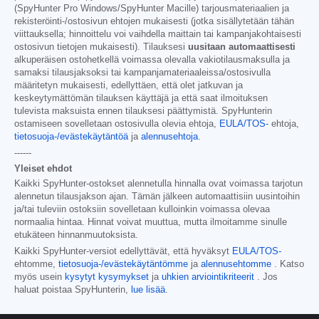
(SpyHunter Pro Windows/SpyHunter Macille) tarjousmateriaalien ja
rekisteröinti-/ostosivun ehtojen mukaisesti (jotka sisällytetään tähän
viittauksella; hinnoittelu voi vaihdella maittain tai kampanjakohtaisesti
ostosivun tietojen mukaisesti). Tilauksesi
uusitaan automaattisesti
alkuperäisen ostohetkellä voimassa olevalla vakiotilausmaksulla ja
samaksi tilausjaksoksi tai kampanjamateriaaleissa/ostosivulla
määritetyn mukaisesti, edellyttäen, että olet jatkuvan ja
keskeytymättömän tilauksen käyttäjä ja että saat ilmoituksen
tulevista maksuista ennen tilauksesi päättymistä. SpyHunterin
ostamiseen sovelletaan ostosivulla olevia ehtoja,
EULA/TOS-
ehtoja,
tietosuoja-/evästekäytäntöä
ja
alennusehtoja
.
------
Yleiset ehdot
Kaikki SpyHunter-ostokset alennetulla hinnalla ovat voimassa tarjotun
alennetun tilausjakson ajan. Tämän jälkeen automaattisiin uusintoihin
ja/tai tuleviin ostoksiin sovelletaan kulloinkin voimassa olevaa
normaalia hintaa. Hinnat voivat muuttua, mutta ilmoitamme sinulle
etukäteen hinnanmuutoksista.
Kaikki SpyHunter-versiot edellyttävät, että hyväksyt
EULA/TOS-
ehtomme,
tietosuoja-/evästekäytäntömme
ja
alennusehtomme
. Katso
myös usein
kysytyt kysymykset
ja
uhkien arviointikriteerit
. Jos
haluat poistaa SpyHunterin,
lue lisää
.