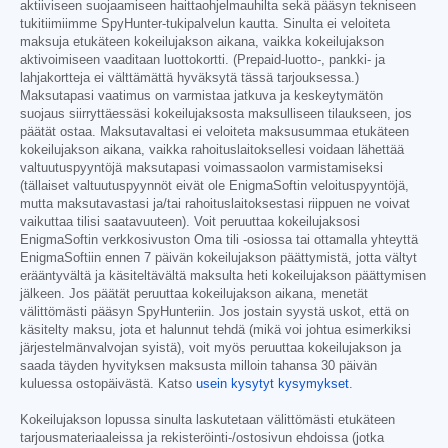
aktiiviseen suojaamiseen haittaohjelmauhilta sekä pääsyn tekniseen
tukitiimiimme SpyHunter-tukipalvelun kautta. Sinulta ei veloiteta
maksuja etukäteen kokeilujakson aikana, vaikka kokeilujakson
aktivoimiseen vaaditaan luottokortti. (Prepaid-luotto-, pankki- ja
lahjakortteja ei välttämättä hyväksytä tässä tarjouksessa.)
Maksutapasi vaatimus on varmistaa jatkuva ja keskeytymätön
suojaus siirryttäessäsi kokeilujaksosta maksulliseen tilaukseen, jos
päätät ostaa. Maksutavaltasi ei veloiteta maksusummaa etukäteen
kokeilujakson aikana, vaikka rahoituslaitoksellesi voidaan lähettää
valtuutuspyyntöjä maksutapasi voimassaolon varmistamiseksi
(tällaiset valtuutuspyynnöt eivät ole EnigmaSoftin veloituspyyntöjä,
mutta maksutavastasi ja/tai rahoituslaitoksestasi riippuen ne voivat
vaikuttaa tilisi saatavuuteen). Voit peruuttaa kokeilujaksosi
EnigmaSoftin verkkosivuston Oma tili -osiossa tai ottamalla yhteyttä
EnigmaSoftiin ennen 7 päivän kokeilujakson päättymistä, jotta vältyt
erääntyvältä ja käsiteltävältä maksulta heti kokeilujakson päättymisen
jälkeen. Jos päätät peruuttaa kokeilujakson aikana, menetät
välittömästi pääsyn SpyHunteriin. Jos jostain syystä uskot, että on
käsitelty maksu, jota et halunnut tehdä (mikä voi johtua esimerkiksi
järjestelmänvalvojan syistä), voit myös peruuttaa kokeilujakson ja
saada täyden hyvityksen maksusta milloin tahansa 30 päivän
kuluessa ostopäivästä. Katso
usein kysytyt kysymykset
.
Kokeilujakson lopussa sinulta laskutetaan välittömästi etukäteen
tarjousmateriaaleissa ja rekisteröinti-/ostosivun ehdoissa (jotka