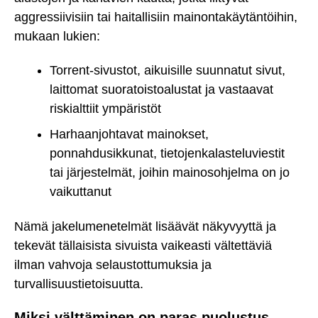
aggressiivisiin tai haitallisiin mainontakäytäntöihin,
mukaan lukien:
Torrent-sivustot, aikuisille suunnatut sivut,
laittomat suoratoistoalustat ja vastaavat
riskialttiit ympäristöt
Harhaanjohtavat mainokset,
ponnahdusikkunat, tietojenkalasteluviestit
tai järjestelmät, joihin mainosohjelma on jo
vaikuttanut
Nämä jakelumenetelmät lisäävät näkyvyyttä ja
tekevät tällaisista sivuista vaikeasti vältettäviä
ilman vahvoja selaustottumuksia ja
turvallisuustietoisuutta.
Miksi välttäminen on paras puolustus