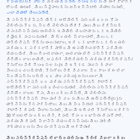
గోప్యత/కుకీ పాలసీ
మరియు
డిస్కౌంట్ నిబంధనలకు
మీ అంగీకారానికి
లోబడి ఉంటుంది. మీరు స్పైహంటర్‌ను అన్‌ఇన్‌స్టాల్ చేయాలనుకుంటే,
ఎలా చేయాలో తెలుసుకోండి
.
మీ సబ్‌స్క్రిప్షన్ యొక్క ఆటోమేటిక్ పునరుద్ధరణ కోసం
చెల్లింపు కొరకు, ప్రతి చెల్లింపు తేదీకి ముందు మీరు రిజిస్టర్
చేసుకున్నప్పుడు అందించిన ఇమెయిల్ చిరునామాకు ఒక ఇమెయిల్
రిమైండర్ పంపబడుతుంది. మీ ట్రయల్ ప్రారంభంలో, మీరు ఒక
యాక్టివేషన్ కోడ్‌ను అందుకుంటారు, ఇది ఒక ఖాతాకు ఒక ట్రయల్
మరియు ఒక పరికరానికి మాత్రమే ఉపయోగించడానికి పరిమితం
చేయబడింది. మీరు నిరంతరాయంగా, అంతరాయం లేని సబ్‌స్క్రిప్షన్
వినియోగదారు అయితే, ఆఫరింగ్ మెటీరియల్స్ మరియు రిజిస్ట్రేషన్/
కొనుగోలు పేజీ నిబంధనలకు (ఇవి ఇక్కడ సూచన ద్వారా
పొందుపరచబడ్డాయి; కొనుగోలు పేజీ వివరాల ప్రకారం దేశం లేదా
ప్రమోషన్‌ను బట్టి ధర మారవచ్చు) అనుగుణంగా మీ
సబ్‌స్క్రిప్షన్ ధర మరియు సబ్‌స్క్రిప్షన్ కాలానికి
ఆటోమేటిక్‌గా పునరుద్ధరించబడుతుంది. చెల్లింపు సబ్‌స్క్రిప్షన్
వినియోగదారుల కోసం, మీరు రద్దు చేస్తే, మీ చెల్లింపు
సబ్‌స్క్రిప్షన్ కాలం ముగిసే వరకు మీరు మీ ఉత్పత్తి(ల)కు
యాక్సెస్‌ను కొనసాగిస్తారు. మీరు మీ ప్రస్తుత సబ్‌స్క్రిప్షన్
కాలానికి రీఫండ్ పొందాలనుకుంటే, మీరు మీ ఇటీవలి కొనుగోలు జరిగిన
30 రోజులలోపు రద్దు చేసి, రీఫండ్ కోసం దరఖాస్తు చేసుకోవాలి,
మరియు మీ రీఫండ్ ప్రాసెస్ చేయబడినప్పుడు మీరు పూర్తి
కార్యాచరణను పొందడం తక్షణమే ఆగిపోతుంది.
మీరు సబ్‌స్క్రిప్షన్ లేదా ట్రయల్‌ను ఈ క్రింది విధంగా రద్దు