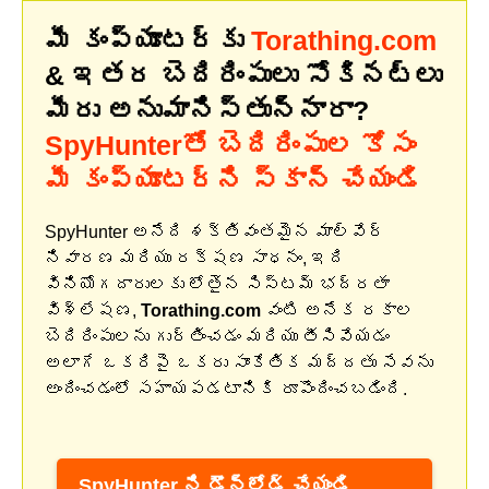
మీ కంప్యూటర్‌కు
Torathing.com
& ఇతర బెదిరింపులు సోకినట్లు
మీరు అనుమానిస్తున్నారా?
SpyHunterతో బెదిరింపుల కోసం
మీ కంప్యూటర్‌ని స్కాన్ చేయండి
SpyHunter అనేది శక్తివంతమైన మాల్వేర్
నివారణ మరియు రక్షణ సాధనం, ఇది
వినియోగదారులకు లోతైన సిస్టమ్ భద్రతా
విశ్లేషణ,
Torathing.com
వంటి అనేక రకాల
బెదిరింపులను గుర్తించడం మరియు తీసివేయడం
అలాగే ఒకరిపై ఒకరు సాంకేతిక మద్దతు సేవను
అందించడంలో సహాయపడటానికి రూపొందించబడింది.
SpyHunter ని డౌన్‌లోడ్ చేయండి