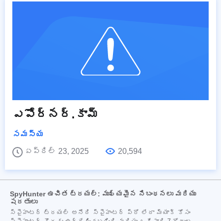
ఎపోర్నర్.కామ్
సమస్య
ఏప్రిల్ 23, 2025
20,594
SpyHunter ఉచిత ట్రయల్: ముఖ్యమైన నిబంధనలు మరియు
షరతులు
స్పైహంటర్ ట్రయల్ అనేది స్పైహంటర్ ప్రో లేదా మ్యాక్ కోసం