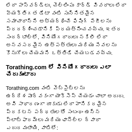
లేదా పాస్‌వర్డ్‌లు, చెల్లింపు కార్డ్ వివరాలు లేదా
వ్యక్తిగత డేటా వంటి సున్నితమైన
సమాచారాన్ని అభ్యర్థించే ఫిషింగ్ పేజీలను
ప్రదర్శించడానికి ప్రయత్నించవచ్చు. ఇతర
సందర్భాల్లో, వినియోగదారులు నకిలీ లేదా
అనవసరమైన ఉత్పత్తులు మరియు సేవలను
కొనుగోలు చేయమని ఒత్తిడి చేయబడవచ్చు.
Torathing.com లో వినియోగదారులు ఎలా
చేరుకుంటారు
Torathing.com వంటి వెబ్‌సైట్‌లను
ఉద్దేశపూర్వకంగా యాక్సెస్ చేయడం చాలా అరుదు.
అవి సాధారణంగా దూకుడు లేదా హానికరమైన
ప్రకటన పద్ధతులతో సంబంధం ఉన్న
ప్లాట్‌ఫారమ్‌లు మరియు ఛానెల్‌ల ద్వారా
ఎదురవుతాయి, వాటిలో: