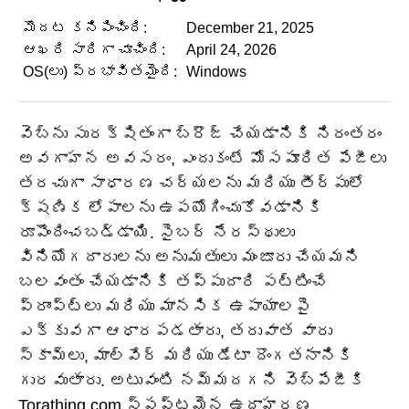
మొదట కనిపించింది:
December 21, 2025
ఆఖరి సారిగా చూచింది:
April 24, 2026
OS(లు) ప్రభావితమైంది:
Windows
వెబ్‌ను సురక్షితంగా బ్రౌజ్ చేయడానికి నిరంతరం
అవగాహన అవసరం, ఎందుకంటే మోసపూరిత పేజీలు
తరచుగా సాధారణ చర్యలను మరియు తీర్పులో
క్షణిక లోపాలను ఉపయోగించుకోవడానికి
రూపొందించబడ్డాయి. సైబర్ నేరస్థులు
వినియోగదారులను అనుమతులు మంజూరు చేయమని
బలవంతం చేయడానికి తప్పుదారి పట్టించే
ప్రాంప్ట్‌లు మరియు మానసిక ఉపాయాలపై
ఎక్కువగా ఆధారపడతారు, తరువాత వారు
స్కామ్‌లు, మాల్వేర్ మరియు డేటా దొంగతనానికి
గురవుతారు. అటువంటి నమ్మదగని వెబ్‌పేజీకి
Torathing.com స్పష్టమైన ఉదాహరణ.