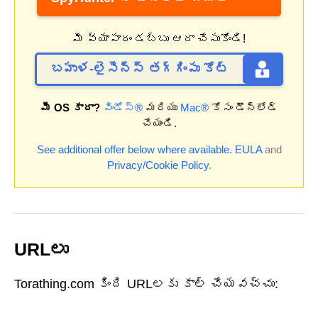
మీ వ్యాపారం డబ్బు ఆదా చేసుకోండి!
బహుళ-లైసెన్స్ తగ్గింపు కోట్
మీ OS కాదా?
విండోస్®
మరియు
Mac®
కోసం డౌన్‌లోడ్
చేయండి.
See additional offer below where available.
EULA
and
Privacy/Cookie Policy
.
URLలు
Torathing.com కింది URLలకు కాల్ చేయవచ్చు: