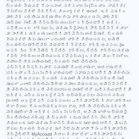
స్పైహంటర్ కొరకు ఉద్దేశించబడింది మరియు ఒకేసారి 7-రోజుల
ట్రయల్ వ్యవధి కోసం బహుళ పరికరాలను (ప్రచార సామగ్రి/
కొనుగోలు పేజీలో పేర్కొన్న విధంగా) కలిగి ఉంటుంది. ఇది సమగ్ర
మాల్వేర్ గుర్తింపు మరియు తొలగింపు కార్యాచరణను, మాల్వేర్
ముప్పుల నుండి మీ సిస్టమ్‌ను చురుకుగా రక్షించడానికి అధిక-
పనితీరు గల గార్డులను, మరియు స్పైహంటర్ హెల్ప్‌డెస్క్ ద్వారా
మా సాంకేతిక మద్దతు బృందానికి యాక్సెస్‌ను అందిస్తుంది. ట్రయల్
వ్యవధిలో మీకు ముందుగా ఎటువంటి ఛార్జీ విధించబడదు, అయితే
ట్రయల్‌ను యాక్టివేట్ చేయడానికి క్రెడిట్ కార్డ్ అవసరం. (ఈ
ఆఫర్ కింద ప్రీపెయిడ్ క్రెడిట్ కార్డ్‌లు, డెబిట్ కార్డ్‌లు మరియు
గిఫ్ట్ కార్డ్‌లు ఆమోదించబడకపోవచ్చు.) ఒకవేళ మీరు కొనుగోలు
చేయాలని నిర్ణయించుకుంటే, ట్రయల్ నుండి చెల్లింపు
సబ్‌స్క్రిప్షన్‌కు మారే సమయంలో నిరంతరాయంగా, అంతరాయం లేని
భద్రతా రక్షణను నిర్ధారించడంలో సహాయపడటానికి మీ చెల్లింపు
పద్ధతి అవసరం. ట్రయల్ సమయంలో మీ చెల్లింపు పద్ధతి నుండి
ముందుగా ఎలాంటి చెల్లింపు మొత్తం వసూలు చేయబడదు, అయినప్పటికీ
మీ చెల్లింపు పద్ధతి చెల్లుబాటు అవుతుందో లేదో ధృవీకరించడానికి మీ
ఆర్థిక సంస్థకు ఆథరైజేషన్ అభ్యర్థనలు పంపబడవచ్చు
(అలాంటి ఆథరైజేషన్ సమర్పణలు ఎనిగ్మాసాఫ్ట్ ద్వారా ఛార్జీలు
లేదా ఫీజుల కోసం అభ్యర్థనలు కావు, కానీ మీ చెల్లింపు పద్ధతి
మరియు/లేదా మీ ఆర్థిక సంస్థను బట్టి, అవి మీ ఖాతా లభ్యతపై
ప్రతిబింబించవచ్చు). మీ ట్రయల్ గడువు ముగిసిన వెంటనే ఛార్జీ
విధించబడకుండా మరియు ప్రాసెస్ చేయబడకుండా ఉండటానికి, మీరు 7-
రోజుల ట్రయల్ వ్యవధి ముగిసేలోపు మీ ఖాతా కోసం ఎనిగ్మాసాఫ్ట్
వెబ్‌సైట్‌లోని MyAccount విభాగం ద్వారా లేదా ఎనిగ్మాసాఫ్ట్‌ను