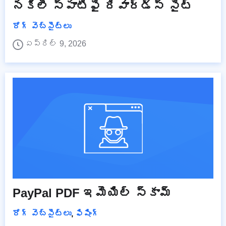
నకిలీ స్పాటిఫై రివార్డ్స్ సైట్
రోగ్ వెబ్‌సైట్‌లు
ఏప్రిల్ 9, 2026
PayPal PDF ఇమెయిల్ స్కామ్
రోగ్ వెబ్‌సైట్‌లు
,
ఫిషింగ్