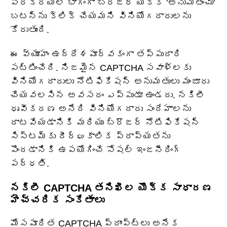
ప్రక్రియలో భాగంగా బ్రౌజర్ యొక్క 'అనుమతించు'
బటన్‌ను క్లిక్ చేయమని వినియోగదారులను
కోరుతుంది.
ఈ వ్యూహం ఉద్దేశపూర్వకంగా తప్పుదారి
పట్టించేది. నిజమైన CAPTCHA సవాళ్లకు
వినియోగదారులు నోటిఫికేషన్ అనుమతులు మంజూరు
చేయవలసిన అవసరం ఎప్పుడూ ఉండదు. నకిలీ
ధృవీకరణ అనేది వినియోగదారు సందేహాలను
దాటవేయడానికి మరియు బ్రౌజర్ నోటిఫికేషన్
సిస్టమ్‌కు దీర్ఘకాలిక ప్రాప్యతను
పొందడానికి ఉపయోగించే సోషల్ ఇంజనీరింగ్
పద్ధతి.
నకిలీ CAPTCHA తనిఖీల యొక్క సాధారణ
హెచ్చరిక సంకేతాలు
మోసపూరిత CAPTCHA ప్రాంప్ట్‌లు అనేక