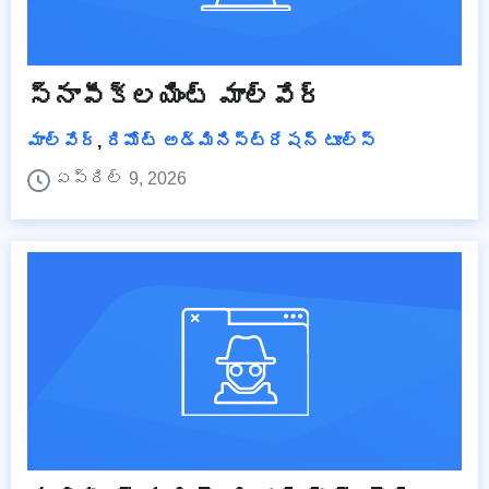
స్నాపీక్లయింట్ మాల్వేర్
మాల్వేర్
,
రిమోట్ అడ్మినిస్ట్రేషన్ టూల్స్
ఏప్రిల్ 9, 2026