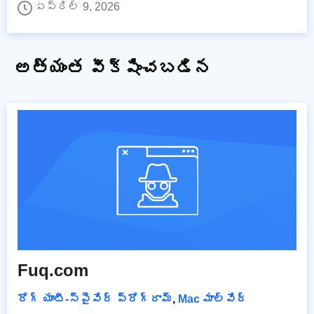
ఏప్రిల్ 9, 2026
అత్యంత వీక్షించబడిన
Fuq.com
రోగ్ యాంటీ-స్పైవేర్ ప్రోగ్రామ్
,
Mac మాల్వేర్