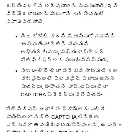
గుర్తించదగిన లక్షణాలను పంచుకుంటాయి, ఇవి
వినియోగదారులను ముందుగానే గుర్తించడంలో
సహాయపడతాయి:
మీరు రోబోట్ కాదని నిరూపించుకోవడానికి
'అనుమతించు' క్లిక్ చేయమని
అభ్యర్థించడం, ముఖ్యంగా బ్రౌజర్
నోటిఫికేషన్‌లకు సంబంధించినప్పుడు.
సంబంధం లేని లేదా తక్కువ నాణ్యత గల
వెబ్‌సైట్‌లలో పేలవమైన పదాలు ఉన్న
సూచనలు, ఊహించని పాప్-అప్‌లు లేదా
CAPTCHA స్క్రీన్‌లు కనిపించడం.
నోటిఫికేషన్ ఆధారిత స్కామ్‌లకు ఎంట్రీ
పాయింట్లుగా నకిలీ CAPTCHA తనిఖీలు
ఎక్కువగా ఉపయోగించబడుతున్నందున, ఈ ఎర్ర