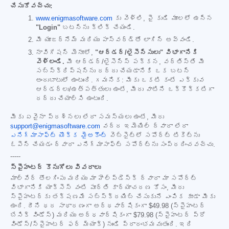
చేసుకోవచ్చు:
www.enigmasoftware.com
కు వెళ్లి, పై కుడి మూలలో ఉన్న
"Login"
బటన్‌ను క్లిక్ చేయండి.
మీ యూజర్‌నేమ్ మరియు పాస్‌వర్డ్‌తో లాగిన్ అవ్వండి.
నావిగేషన్ మెనూలో,
"ఆర్డర్/లైసెన్సులు" విభాగానికి
వెళ్లండి.
మీ ఆర్డర్/లైసెన్స్ పక్కన, వర్తిస్తే మీ
సబ్‌స్క్రిప్షన్‌ను రద్దు చేయడానికి ఒక బటన్
అందుబాటులో ఉంటుంది. గమనిక: మీకు ఒకటి కంటే ఎక్కువ
ఆర్డర్‌లు/ఉత్పత్తులు ఉంటే, మీరు వాటిని ఒక్కొక్కటిగా
రద్దు చేయాల్సి ఉంటుంది.
మీకు ఏవైనా ప్రశ్నలు లేదా సమస్యలు ఉంటే, మీరు
support@enigmasoftware.com
వద్ద ఇమెయిల్ ద్వారా లేదా
ఎనిగ్మాసాఫ్ట్ యొక్క మైఅకౌంట్
వెబ్‌సైట్‌లో సపోర్ట్ టికెట్‌ను
ఓపెన్ చేయడం ద్వారా ఎనిగ్మాసాఫ్ట్ సపోర్ట్‌ను సంప్రదించవచ్చు.
-----
స్పైహంటర్ కొనుగోలు వివరాలు
మాల్‌వేర్ తొలగింపు మరియు మా హెల్ప్‌డెస్క్ ద్వారా మా సపోర్ట్
విభాగానికి యాక్సెస్ వంటి పూర్తి కార్యాచరణ కోసం, మీరు
స్పైహంటర్‌కు తక్షణమే సబ్‌స్క్రయిబ్ చేసుకునే ఎంపిక కూడా మీకు
ఉంది. దీని ధర సాధారణంగా అర్ధవార్షికంగా
$49.98
(స్పైహంటర్
బేసిక్ విండోస్) మరియు అర్ధవార్షికంగా
$79.98
(స్పైహంటర్ ప్రో
విండోస్/స్పైహంటర్ ఫర్ మ్యాక్) నుండి ప్రారంభమవుతుంది. ఇది