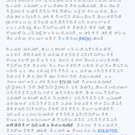
సంప్రదించడం ద్వారా మీ ట్రయల్‌ను రద్దు చేసుకోవచ్చు. మీరు మీ
ట్రయల్ సమయంలో రద్దు చేయాలని నిర్ణయించుకుంటే, మీరు వెంటనే
స్పైహంటర్‌కు యాక్సెస్‌ను కోల్పోతారు. ఏదైనా కారణం చేత, మీరు
చేయకూడదనుకున్న ఛార్జీ ప్రాసెస్ చేయబడిందని మీరు భావిస్తే
(ఉదాహరణకు, సిస్టమ్ అడ్మినిస్ట్రేషన్ ఆధారంగా ఇది
జరగవచ్చు), మీరు కొనుగోలు ఛార్జీ విధించిన తేదీ నుండి 30
రోజులలోపు ఎప్పుడైనా రద్దు చేసుకుని, ఆ ఛార్జీకి పూర్తి వాపసు
పొందవచ్చు. తరచుగా అడిగే
ప్రశ్నలు (FAQs)
చూడండి.
ట్రయల్ ముగింపులో, మీరు సకాలంలో రద్దు చేసుకోనట్లయితే,
ఆఫరింగ్ మెటీరియల్స్ మరియు రిజిస్ట్రేషన్/కొనుగోలు పేజీ
నిబంధనలలో (ఇవి ఇక్కడ సూచన ద్వారా పొందుపరచబడ్డాయి;
కొనుగోలు పేజీ వివరాల ప్రకారం దేశాన్ని బట్టి లేదా ప్రమోషన్‌ను
బట్టి ధర మారవచ్చు) పేర్కొన్న ధర మరియు సబ్‌స్క్రిప్షన్
వ్యవధికి మీకు వెంటనే ముందస్తుగా బిల్ చేయబడుతుంది. ధర
సాధారణంగా అర్ధవార్షికంగా
$79.98
నుండి ప్రారంభమవుతుంది
(స్పైహంటర్ ప్రో విండోస్/స్పైహంటర్ ఫర్ మ్యాక్). మీరు నిరంతరాయంగా
సబ్‌స్క్రిప్షన్‌ను కలిగి ఉన్నట్లయితే, మీ అసలు కొనుగోలు
సమయంలో అమలులో ఉన్న ప్రామాణిక సబ్‌స్క్రిప్షన్ రుసుముతో
మరియు అదే సబ్‌స్క్రిప్షన్ సమయ వ్యవధికి లేదా ప్రమోషన్
మెటీరియల్స్/కొనుగోలు పేజీలో పేర్కొన్న విధంగా ఆటోమేటిక్
పునరుద్ధరణలను అందించే రిజిస్ట్రేషన్/కొనుగోలు పేజీ
నిబంధనలకు అనుగుణంగా మీ కొనుగోలు చేసిన సబ్‌స్క్రిప్షన్
ఆటోమేటిక్‌గా పునరుద్ధరించబడుతుంది
. వివరాల కోసం దయచేసి
కొనుగోలు పేజీని చూడండి. ట్రయల్ ఈ నిబంధనలకు,
EULA/TOS
,