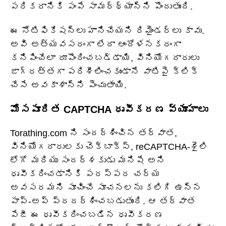
పరికరానికి పంపే సామర్థ్యాన్ని పొందుతుంది.
ఈ నోటిఫికేషన్‌లు హానిచేయని రిమైండర్‌లు కావు.
అవి అత్యవసరంగా లేదా ఆందోళనకరంగా
కనిపించేలా రూపొందించబడ్డాయి, వినియోగదారులు
జాగ్రత్తగా పరిశీలించకుండానే వాటిపై క్లిక్
చేసే అవకాశాన్ని పెంచుతాయి.
మోసపూరిత CAPTCHA ధృవీకరణ వ్యూహాలు
Torathing.com ని సందర్శించిన తర్వాత,
వినియోగదారులకు చెక్‌బాక్స్, reCAPTCHA-శైలి
లోగో మరియు సందర్శకుడు మనిషే అని
ధృవీకరించడానికి పరస్పర చర్య
అవసరమని సూచించే సూచనలను కలిగి ఉన్న
పాప్-అప్ ప్రదర్శించబడుతుంది. ఆ తర్వాత
పేజీ ఈ ధృవీకరించబడిన ధృవీకరణ