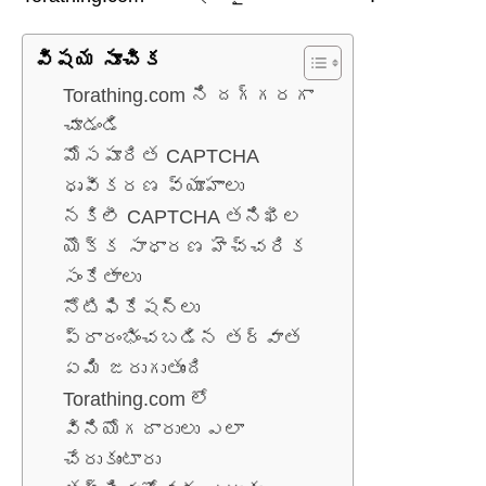
విషయ సూచిక
Torathing.com ని దగ్గరగా
చూడండి
మోసపూరిత CAPTCHA
ధృవీకరణ వ్యూహాలు
నకిలీ CAPTCHA తనిఖీల
యొక్క సాధారణ హెచ్చరిక
సంకేతాలు
నోటిఫికేషన్‌లు
ప్రారంభించబడిన తర్వాత
ఏమి జరుగుతుంది
Torathing.com లో
వినియోగదారులు ఎలా
చేరుకుంటారు