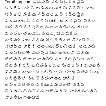
Torathing.com ఎటువంటి చట్టబద్ధమైన
ఉద్దేశ్యాన్ని అందించదు మరియు వినియోగదారు
భద్రత మరియు గోప్యతకు స్పష్టమైన
ప్రమాదాలను కలిగిస్తుంది. ఈ రకమైన పేజీల
నుండి నోటిఫికేషన్‌లను అనుమతించడం వలన
నిరంతరం తారుమారు చేయడం, మోసపూరిత
దారిమార్పులు మరియు వ్యక్తిగత డేటా యొక్క
సంభావ్య రాజీకి తలుపులు తెరుస్తుంది. అటువంటి
ప్రాంప్ట్‌లతో సంభాషించకుండా ఉండాలని మరియు
తెలియని లేదా అనుమానాస్పద వెబ్‌సైట్‌ల నుండి
నోటిఫికేషన్ అభ్యర్థనలను తిరస్కరించాలని
వినియోగదారులకు గట్టిగా సలహా ఇస్తున్నారు.
ఆన్‌లైన్‌లో సురక్షితంగా ఉండటానికి
అప్రమత్తత మరియు సమాచారంతో కూడిన
నిర్ణయం తీసుకోవడం అత్యంత ప్రభావవంతమైన
సాధనాలుగా ఉంటాయి.