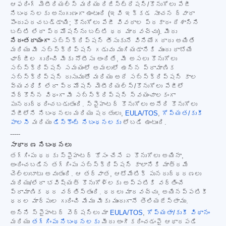
ఆఫరింగ్ మెటీరియల్స్ మరియు రిజిస్ట్రేషన్/కొనుగోలు పేజీ
నిబంధనలకు అనుగుణంగా ఉంటుంది (ఇవి ఇక్కడ సూచన ద్వారా
పొందుపరచబడ్డాయి; కొనుగోలు పేజీ వివరాల ప్రకారం దేశాన్ని
బట్టి లేదా ప్రమోషన్‌ను బట్టి ధర మారవచ్చు). మీరు
నిరంతరాయంగా
సబ్‌స్క్రిప్షన్ తీసుకునే వినియోగదారు అయితే
మరియు మీ సబ్‌స్క్రిప్షన్ గడువు ముగియడానికి ముందు రాబోయే
ఛార్జీల గురించి మీకు నోటీసు అందితే, మీ అసలు కొనుగోలు
సబ్‌స్క్రిప్షన్ సమయంలో అమలులో ఉన్న ప్రామాణిక
సబ్‌స్క్రిప్షన్ రుసుముతో మరియు అదే సబ్‌స్క్రిప్షన్ కాల
వ్యవధికి లేదా ప్రమోషన్ మెటీరియల్స్/కొనుగోలు పేజీలో
పేర్కొన్న విధంగా మీ సబ్‌స్క్రిప్షన్ స్వయంచాలకంగా
పునరుద్ధరించబడుతుంది. స్పైహంటర్ కొనుగోలు అనేది కొనుగోలు
పేజీలోని నిబంధనలు మరియు షరతులు,
EULA/TOS
,
గోప్యత/కుకీ
పాలసీ
మరియు
డిస్కౌంట్ నిబంధనలకు
లోబడి ఉంటుంది.
-----
సాధారణ నిబంధనలు
తగ్గింపు ధరకు స్పైహంటర్ కోసం చేసే ఏ కొనుగోలు అయినా,
అందించబడిన తగ్గింపు సబ్‌స్క్రిప్షన్ కాలానికి మాత్రమే
చెల్లుబాటు అవుతుంది. ఆ తర్వాత, ఆటోమేటిక్ పునరుద్ధరణలు
మరియు/లేదా భవిష్యత్ కొనుగోళ్లకు అప్పటికి వర్తించే
ప్రామాణిక ధర వర్తిస్తుంది. ధరలు మారవచ్చు, అయినప్పటికీ
ధరల మార్పుల గురించి మేము మీకు ముందుగానే తెలియజేస్తాము.
అన్ని స్పైహంటర్ వెర్షన్‌లు మా
EULA/TOS
,
గోప్యతా/కుకీ విధానం
మరియు
తగ్గింపు నిబంధనలకు
మీరు అంగీకరించడంపై ఆధారపడి