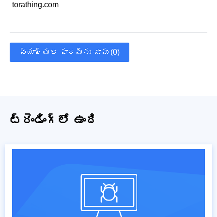
torathing.com
వ్యాఖ్యల ఫారమ్‌ను చూపు (0)
ట్రెండింగ్‌లో ఉంది