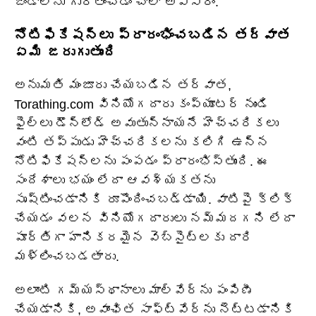
జెండాలను గుర్తించడం చాలా అవసరం.
నోటిఫికేషన్‌లు ప్రారంభించబడిన తర్వాత
ఏమి జరుగుతుంది
అనుమతి మంజూరు చేయబడిన తర్వాత,
Torathing.com వినియోగదారు కంప్యూటర్ నుండి
ఫైల్‌లు డౌన్‌లోడ్ అవుతున్నాయనే హెచ్చరికలు
వంటి తప్పుడు హెచ్చరికలను కలిగి ఉన్న
నోటిఫికేషన్‌లను పంపడం ప్రారంభిస్తుంది. ఈ
సందేశాలు భయం లేదా ఆవశ్యకతను
సృష్టించడానికి రూపొందించబడ్డాయి. వాటిపై క్లిక్
చేయడం వలన వినియోగదారులు నమ్మదగని లేదా
పూర్తిగా హానికరమైన వెబ్‌సైట్‌లకు దారి
మళ్లించబడతారు.
అలాంటి గమ్యస్థానాలు మాల్వేర్‌ను పంపిణీ
చేయడానికి, అవాంఛిత సాఫ్ట్‌వేర్‌ను నెట్టడానికి