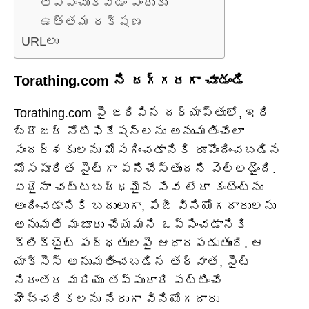
తప్పించుకోవడం ఎందుకు
ఉత్తమ రక్షణ
URLలు
Torathing.com ని దగ్గరగా చూడండి
Torathing.com పై జరిపిన దర్యాప్తులో, ఇది
బ్రౌజర్ నోటిఫికేషన్‌లను అనుమతించేలా
సందర్శకులను మోసగించడానికి రూపొందించబడిన
మోసపూరిత సైట్‌గా పనిచేస్తుందని వెల్లడైంది.
ఏదైనా చట్టబద్ధమైన సేవ లేదా కంటెంట్‌ను
అందించడానికి బదులుగా, పేజీ వినియోగదారులను
అనుమతి మంజూరు చేయమని ఒప్పించడానికి
క్లిక్‌బైట్ పద్ధతులపై ఆధారపడుతుంది. ఆ
యాక్సెస్ అనుమతించబడిన తర్వాత, సైట్
నిరంతర మరియు తప్పుదారి పట్టించే
హెచ్చరికలను నేరుగా వినియోగదారు