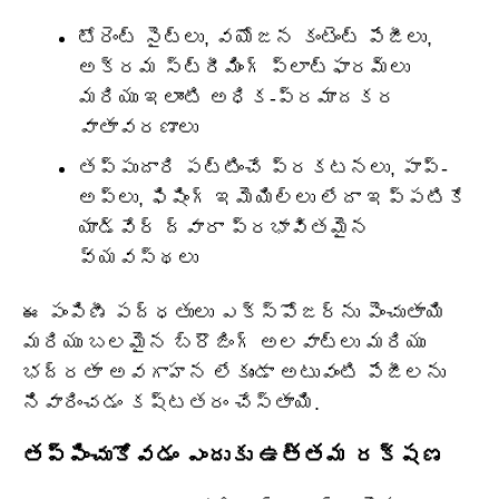
టోరెంట్ సైట్‌లు, వయోజన కంటెంట్ పేజీలు,
అక్రమ స్ట్రీమింగ్ ప్లాట్‌ఫారమ్‌లు
మరియు ఇలాంటి అధిక-ప్రమాదకర
వాతావరణాలు
తప్పుదారి పట్టించే ప్రకటనలు, పాప్-
అప్‌లు, ఫిషింగ్ ఇమెయిల్‌లు లేదా ఇప్పటికే
యాడ్‌వేర్ ద్వారా ప్రభావితమైన
వ్యవస్థలు
ఈ పంపిణీ పద్ధతులు ఎక్స్‌పోజర్‌ను పెంచుతాయి
మరియు బలమైన బ్రౌజింగ్ అలవాట్లు మరియు
భద్రతా అవగాహన లేకుండా అటువంటి పేజీలను
నివారించడం కష్టతరం చేస్తాయి.
తప్పించుకోవడం ఎందుకు ఉత్తమ రక్షణ