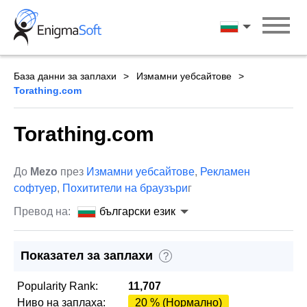
Skip
to
български ези
content
База данни за заплахи
Измамни уебсайтове
Torathing.com
Torathing.com
До
Mezo
през
Измамни уебсайтове
,
Рекламен
софтуер
,
Похитители на браузъри
г
Превод на:
български език
Показател за заплахи
?
Popularity Rank:
11,707
Ниво на заплаха:
20 % (Нормално)