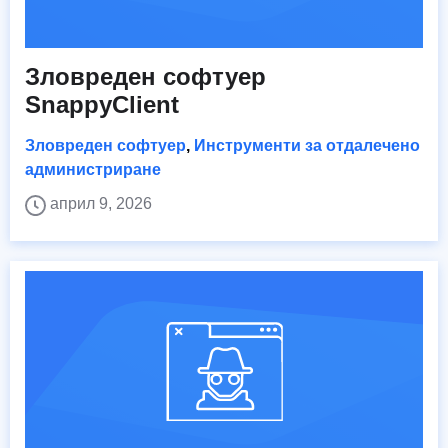
Зловреден софтуер
SnappyClient
Зловреден софтуер
,
Инструменти за отдалечено
администриране
април 9, 2026