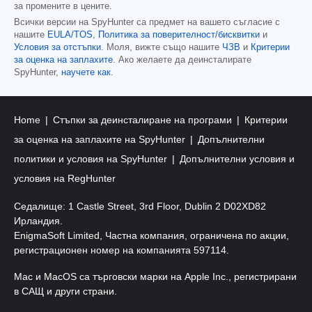
за промените в цените.
Всички версии на SpyHunter са предмет на вашето съгласие с
нашите
EULA/TOS
,
Политика за поверителност/бисквитки
и
Условия за отстъпки
. Моля, вижте също нашите
ЧЗВ
и
Критерии
за оценка на заплахите
. Ако желаете да деинсталирате
SpyHunter,
научете как
.
Home
Стъпки за деинсталиране на програми
Критерии
за оценка на заплахите на SpyHunter
Допълнителни
политики и условия на SpyHunter
Допълнителни условия и
условия на RegHunter
Седалище: 1 Castle Street, 3rd Floor, Dublin 2 D02XD82
Ирландия.
EnigmaSoft Limited, Частна компания, ограничена по акции,
регистрационен номер на компанията 597114.
Mac и MacOS са търговски марки на Apple Inc., регистрирани
в САЩ и други страни.