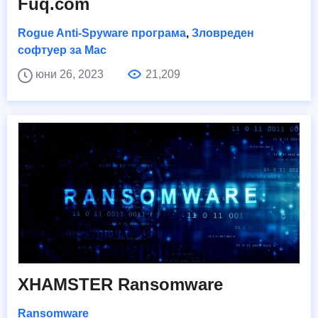
Fuq.com
Rogue Anti-Spyware програма
,
Зловреден
софтуер за Mac
юни 26, 2023
21,209
XHAMSTER Ransomware
Ransomware