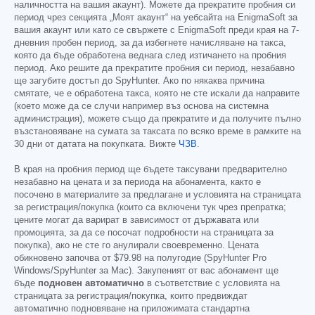
наличността на вашия акаунт). Можете да прекратите пробния си
период чрез секцията „Моят акаунт“ на уебсайта на EnigmaSoft за
вашия акаунт или като се свържете с EnigmaSoft преди края на 7-
дневния пробен период, за да избегнете начисляване на такса,
която да бъде обработена веднага след изтичането на пробния
период. Ако решите да прекратите пробния си период, незабавно
ще загубите достъп до SpyHunter. Ако по някаква причина
смятате, че е обработена такса, която не сте искали да направите
(което може да се случи например въз основа на системна
администрация), можете също да прекратите и да получите пълно
възстановяване на сумата за таксата по всяко време в рамките на
30 дни от датата на покупката. Вижте
ЧЗВ
.
В края на пробния период ще бъдете таксувани предварително
незабавно на цената и за периода на абонамента, както е
посочено в материалите за предлагане и условията на страницата
за регистрация/покупка (които са включени тук чрез препратка;
цените могат да варират в зависимост от държавата или
промоцията, за да се посочат подробности на страницата за
покупка), ако не сте го анулирали своевременно. Цената
обикновено започва от
$79.98
на полугодие (SpyHunter Pro
Windows/SpyHunter за Mac). Закупеният от вас абонамент ще
бъде
подновен автоматично
в съответствие с условията на
страницата за регистрация/покупка, които предвиждат
автоматично подновяване на приложимата стандартна