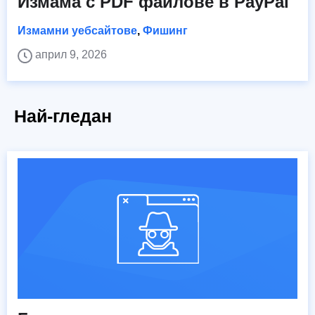
Измама с PDF файлове в PayPal
Измамни уебсайтове
,
Фишинг
април 9, 2026
Най-гледан