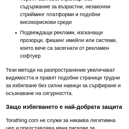
съдържание за възрастни, незаконни
стрийминг платформи и подобни
високорискови среди
Подвеждащи реклами, изскачащи
прозорци, фишинг имейли или системи,
които вече са засегнати от рекламен
софтуер
Тези методи на разпространение увеличават
видимостта и правят подобни страници трудни
за избягване без силни навици за сърфиране и
осъзнаване на сигурността.
Защо избягването е най-добрата защита
Torathing.com не служи за никаква легитимна
цел и представлява явни рискове за