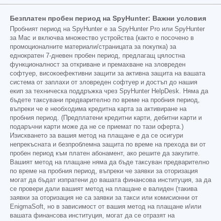
Безплатен пробен период на SpyHunter: Важни условия
Пробният период на SpyHunter е за SpyHunter Pro или SpyHunter
за Mac и включва множество устройства (както е посочено в
промоционалните материали/страницата за покупка) за
еднократен 7-дневен пробен период, предлагащ цялостна
функционалност за откриване и премахване на зловреден
софтуер, високоефективни защити за активна защита на вашата
система от заплахи от зловреден софтуер и достъп до нашия
екип за техническа поддръжка чрез SpyHunter HelpDesk. Няма да
бъдете таксувани предварително по време на пробния период,
въпреки че е необходима кредитна карта за активиране на
пробния период. (Предплатени кредитни карти, дебитни карти и
подаръчни карти може да не се приемат по тази оферта.)
Изискването за вашия метод на плащане е да се осигури
непрекъсната и безпроблемна защита по време на прехода ви от
пробен период към платен абонамент, ако решите да закупите.
Вашият метод на плащане няма да бъде таксуван предварително
по време на пробния период, въпреки че заявки за оторизация
могат да бъдат изпратени до вашата финансова институция, за да
се провери дали вашият метод на плащане е валиден (такива
заявки за оторизация не са заявки за такси или комисионни от
EnigmaSoft, но в зависимост от вашия метод на плащане и/или
вашата финансова институция, могат да се отразят на