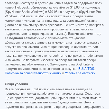
зловреден софтуер и достъп до нашия отдел за поддръжка чрез
нашия HelpDesk, обикновено започвайки от
$49.98
на полугодие
(SpyHunter Basic Windows) и
$79.98
на полугодие (SpyHunter Pro
Windows/SpyHunter за Mac) в съответствие с предлаганите
материали и условията на страницата за регистрация/покупка
(които са включени тук чрез препратка; цените могат да варират в
зависимост от държавата или промоцията, в зависимост от
подробностите на страницата за покупка). Вашият абонамент ще
се поднови автоматично
с приложимата стандартна
абонаментна такса, валидна към момента на първоначалната ви
покупка на абонамента, и за същия период на абонамента или
както е посочено в промоционалните материали/страницата за
покупка, при условие че сте потребител с непрекъснат абонамент
и за който ще получите известие за предстоящи такси преди
изтичането на абонамента ви. Закупуването на SpyHunter е
предмет на условията на страницата за покупка,
EULA/TOS
,
Политика за поверителност/бисквитки
и
Условия за отстъпки
.
------
Общи условия
Всяка покупка на SpyHunter с намалена цена е валидна за
предложения период на абонамент с намалена цена. След това
ще се прилагат стандартните цени, приложими към този момент,
за автоматично подновяване и/или бъдещи покупки. Цените
подлежат на промяна, въпреки че ще ви уведомим предварително