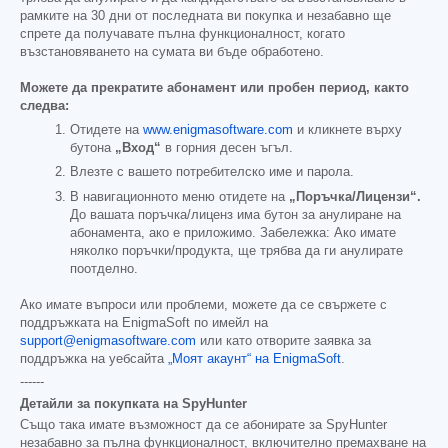
рамките на 30 дни от последната ви покупка и незабавно ще
спрете да получавате пълна функционалност, когато
възстановяването на сумата ви бъде обработено.
Можете да прекратите абонамент или пробен период, както
следва:
Отидете на
www.enigmasoftware.com
и кликнете върху
бутона
„Вход“
в горния десен ъгъл.
Влезте с вашето потребителско име и парола.
В навигационното меню отидете на
„Поръчка/Лицензи“.
До вашата поръчка/лиценз има бутон за анулиране на
абонамента, ако е приложимо. Забележка: Ако имате
няколко поръчки/продукта, ще трябва да ги анулирате
поотделно.
Ако имате въпроси или проблеми, можете да се свържете с
поддръжката на EnigmaSoft по имейл на
support@enigmasoftware.com
или като отворите заявка за
поддръжка на уебсайта
„Моят акаунт“ на EnigmaSoft
.
------
Детайли за покупката на SpyHunter
Също така имате възможност да се абонирате за SpyHunter
незабавно за пълна функционалност, включително премахване на