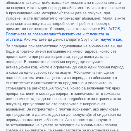
абонаментна такса, действаща към момента на първоначалната
ви покупка, и за същия период на абонамент или както е посочено
в промоционалните материали/страницата за покупка, при
условие че сте потребител с непрекъснат абонамент. Моля, вижте
страницата за покупка за подробности. Пробният период е
предмет на настоящите Условия, вашето съгласие с
EULA/TOS
,
Политиката за поверителност/бисквитките
и
Условията за
отстъпка
. Ако желаете да деинсталирате SpyHunter,
научете как
.
За плащане при автоматично подновяване на абонамента ви, ще
бъде изпратено имейл напомняне на имейл адреса, който сте
предоставили при регистрацията си, преди всяка дата на
плащане. В началото на пробния период ще получите
активационен код, който е ограничен до само един пробен период
и само за едно устройство на акаунт. Абонаментът ви ще се
поднови автоматично на цената и за периода на абонамента в
съответствие с материалите за предлагане и условията на
страницата за регистрация/покупка (които са включени тук чрез
препратка; цените могат да варират в зависимост от държавата
или промоцията, за да се посочат подробности за страницата за
покупка), при условие че сте потребител с непрекъснат
абонамент. За потребители с платен абонамент, ако анулирате,
ще продължите да имате достъп до продукта(ите) си до края на
периода на платения абонамент. Ако желаете да получите
възстановяване на сумата за текущия си абонаментен период,
трябва да анулирате и да кандидатствате за възстановяване в