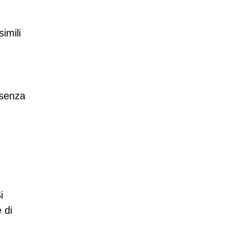
imili
 senza
i
e di