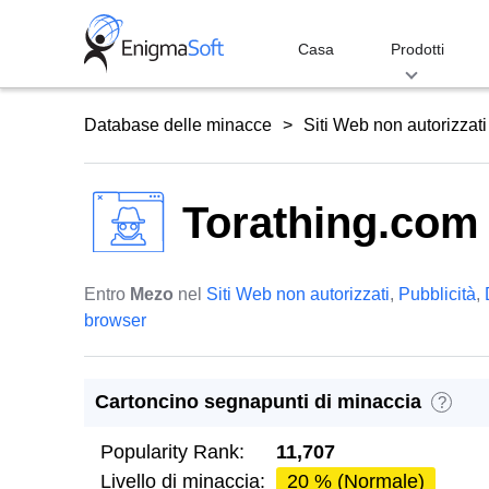
Skip
to
Casa
Prodotti
content
Database delle minacce
Siti Web non autorizzati
Torathing.com
Entro
Mezo
nel
Siti Web non autorizzati
,
Pubblicità
,
browser
Cartoncino segnapunti di minaccia
?
Popularity Rank:
11,707
Livello di minaccia:
20 % (Normale)