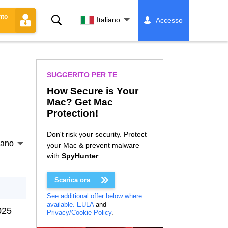
nto
Ricerca
Italiano
Accesso
SUGGERITO PER TE
How Secure is Your
Mac? Get Mac
Protection!
Don't risk your security. Protect
liano
your Mac & prevent malware
with
SpyHunter
.
Scarica ora
See additional offer below where
available.
EULA
and
025
Privacy/Cookie Policy
.