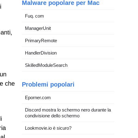
Malware popolare per Mac
i
Fuq. com
ManagerUnit
anti,
PrimaryRemote
HandlerDivision
SkilledModuleSearch
 un
re che
Problemi popolari
Eporner.com
Discord mostra lo schermo nero durante la
condivisione dello schermo
i
ria
Lookmovie.io è sicuro?
al