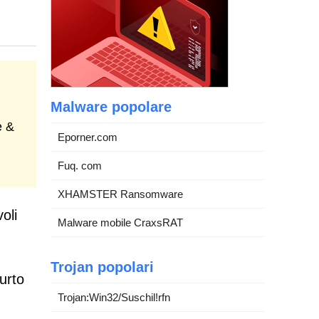
Malware popolare
e &
Eporner.com
Fuq. com
XHAMSTER Ransomware
oli
Malware mobile CraxsRAT
Trojan popolari
urto
Trojan:Win32/Suschil!rfn