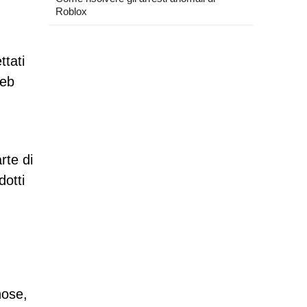
Roblox
ttati
web
rte di
dotti
nose,