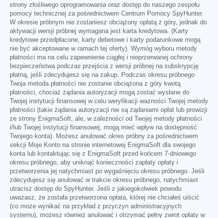
strony złośliwego oprogramowania oraz dostęp do naszego zespołu
pomocy technicznej za pośrednictwem Centrum Pomocy SpyHunter.
W okresie próbnym nie zostaniesz obciążony opłatą z góry, jednak do
aktywacji wersji próbnej wymagana jest karta kredytowa. (Karty
kredytowe przedpłacone, karty debetowe i karty podarunkowe mogą
nie być akceptowane w ramach tej oferty). Wymóg wyboru metody
płatności ma na celu zapewnienie ciągłej i nieprzerwanej ochrony
bezpieczeństwa podczas przejścia z wersji próbnej na subskrypcję
płatną, jeśli zdecydujesz się na zakup. Podczas okresu próbnego
Twoja metoda płatności nie zostanie obciążona z góry kwotą
płatności, chociaż żądania autoryzacji mogą zostać wysłane do
Twojej instytucji finansowej w celu weryfikacji ważności Twojej metody
płatności (takie żądania autoryzacji nie są żądaniami opłat lub prowizji
ze strony EnigmaSoft, ale, w zależności od Twojej metody płatności
i/lub Twojej instytucji finansowej, mogą mieć wpływ na dostępność
Twojego konta). Możesz anulować okres próbny za pośrednictwem
sekcji Moje Konto na stronie internetowej EnigmaSoft dla swojego
konta lub kontaktując się z EnigmaSoft przed końcem 7-dniowego
okresu próbnego, aby uniknąć konieczności zapłaty opłaty i
przetworzenia jej natychmiast po wygaśnięciu okresu próbnego. Jeśli
zdecydujesz się anulować w trakcie okresu próbnego, natychmiast
utracisz dostęp do SpyHunter. Jeśli z jakiegokolwiek powodu
uważasz, że została przetworzona opłata, której nie chciałeś uiścić
(co może wynikać na przykład z przyczyn administracyjnych
systemu), możesz również anulować i otrzymać pełny zwrot opłaty w