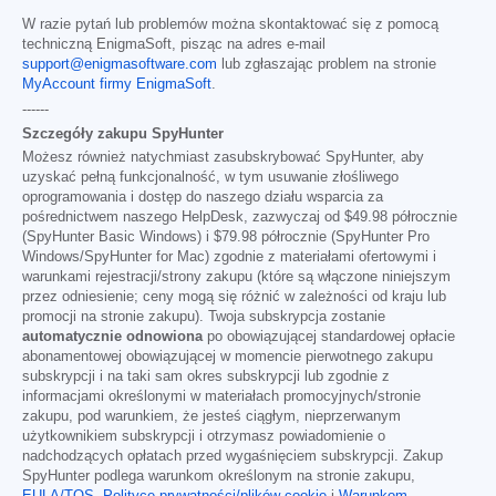
W razie pytań lub problemów można skontaktować się z pomocą
techniczną EnigmaSoft, pisząc na adres e-mail
support@enigmasoftware.com
lub zgłaszając problem na stronie
MyAccount firmy EnigmaSoft
.
------
Szczegóły zakupu SpyHunter
Możesz również natychmiast zasubskrybować SpyHunter, aby
uzyskać pełną funkcjonalność, w tym usuwanie złośliwego
oprogramowania i dostęp do naszego działu wsparcia za
pośrednictwem naszego HelpDesk, zazwyczaj od
$49.98
półrocznie
(SpyHunter Basic Windows) i
$79.98
półrocznie (SpyHunter Pro
Windows/SpyHunter for Mac) zgodnie z materiałami ofertowymi i
warunkami rejestracji/strony zakupu (które są włączone niniejszym
przez odniesienie; ceny mogą się różnić w zależności od kraju lub
promocji na stronie zakupu). Twoja subskrypcja zostanie
automatycznie odnowiona
po obowiązującej standardowej opłacie
abonamentowej obowiązującej w momencie pierwotnego zakupu
subskrypcji i na taki sam okres subskrypcji lub zgodnie z
informacjami określonymi w materiałach promocyjnych/stronie
zakupu, pod warunkiem, że jesteś ciągłym, nieprzerwanym
użytkownikiem subskrypcji i otrzymasz powiadomienie o
nadchodzących opłatach przed wygaśnięciem subskrypcji. Zakup
SpyHunter podlega warunkom określonym na stronie zakupu,
EULA/TOS
,
Polityce prywatności/plików cookie
i
Warunkom