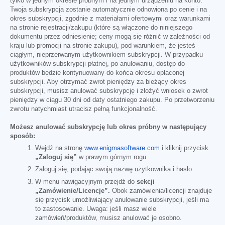
tylko w jednym okresie próbnym i na jednym urządzeniu na konto.
Twoja subskrypcja zostanie automatycznie odnowiona po cenie i na
okres subskrypcji, zgodnie z materiałami ofertowymi oraz warunkami
na stronie rejestracji/zakupu (które są włączone do niniejszego
dokumentu przez odniesienie; ceny mogą się różnić w zależności od
kraju lub promocji na stronie zakupu), pod warunkiem, że jesteś
ciągłym, nieprzerwanym użytkownikiem subskrypcji. W przypadku
użytkowników subskrypcji płatnej, po anulowaniu, dostęp do
produktów będzie kontynuowany do końca okresu opłaconej
subskrypcji. Aby otrzymać zwrot pieniędzy za bieżący okres
subskrypcji, musisz anulować subskrypcję i złożyć wniosek o zwrot
pieniędzy w ciągu 30 dni od daty ostatniego zakupu. Po przetworzeniu
zwrotu natychmiast utracisz pełną funkcjonalność.
Możesz anulować subskrypcję lub okres próbny w następujący
sposób:
Wejdź na stronę
www.enigmasoftware.com
i kliknij przycisk
„Zaloguj się”
w prawym górnym rogu.
Zaloguj się, podając swoją nazwę użytkownika i hasło.
W menu nawigacyjnym przejdź do
sekcji
„Zamówienie/Licencje”.
Obok zamówienia/licencji znajduje
się przycisk umożliwiający anulowanie subskrypcji, jeśli ma
to zastosowanie. Uwaga: jeśli masz wiele
zamówień/produktów, musisz anulować je osobno.