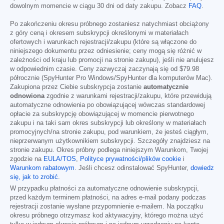
dowolnym momencie w ciągu 30 dni od daty zakupu. Zobacz
FAQ
.
Po zakończeniu okresu próbnego zostaniesz natychmiast obciążony
z góry ceną i okresem subskrypcji określonymi w materiałach
ofertowych i warunkach rejestracji/zakupu (które są włączone do
niniejszego dokumentu przez odniesienie; ceny mogą się różnić w
zależności od kraju lub promocji na stronie zakupu), jeśli nie anulujesz
w odpowiednim czasie. Ceny zazwyczaj zaczynają się od
$79.98
półrocznie (SpyHunter Pro Windows/SpyHunter dla komputerów Mac).
Zakupiona przez Ciebie subskrypcja zostanie
automatycznie
odnowiona
zgodnie z warunkami rejestracji/zakupu, które przewidują
automatyczne odnowienia po obowiązującej wówczas standardowej
opłacie za subskrypcję obowiązującej w momencie pierwotnego
zakupu i na taki sam okres subskrypcji lub określony w materiałach
promocyjnych/na stronie zakupu, pod warunkiem, że jesteś ciągłym,
nieprzerwanym użytkownikiem subskrypcji. Szczegóły znajdziesz na
stronie zakupu. Okres próbny podlega niniejszym Warunkom, Twojej
zgodzie na
EULA/TOS
,
Polityce prywatności/plików cookie
i
Warunkom rabatowym
. Jeśli chcesz odinstalować SpyHunter,
dowiedz
się, jak to zrobić
.
W przypadku płatności za automatyczne odnowienie subskrypcji,
przed każdym terminem płatności, na adres e-mail podany podczas
rejestracji zostanie wysłane przypomnienie e-mailem. Na początku
okresu próbnego otrzymasz kod aktywacyjny, którego można użyć