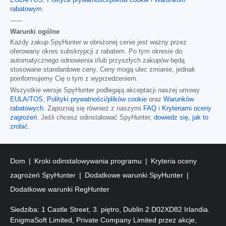
rabatowym
.
------
Warunki ogólne
Każdy zakup SpyHunter w obniżonej cenie jest ważny przez
oferowany okres subskrypcji z rabatem. Po tym okresie do
automatycznego odnowienia i/lub przyszłych zakupów będą
stosowane standardowe ceny. Ceny mogą ulec zmianie, jednak
poinformujemy Cię o tym z wyprzedzeniem.
Wszystkie wersje SpyHunter podlegają akceptacji naszej umowy
EULA/TOS
,
Polityki prywatności/plików cookie
oraz
Warunków
rabatowych
. Zapoznaj się również z naszymi
FAQ
i
Kryteriami oceny
zagrożeń
. Jeśli chcesz odinstalować SpyHunter,
dowiedz się, jak to
zrobić
.
Dom
Kroki odinstalowywania programu
Kryteria oceny
zagrożeń SpyHunter
Dodatkowe warunki SpyHunter
Dodatkowe warunki RegHunter
Siedziba: 1 Castle Street, 3. piętro, Dublin 2 D02XD82 Irlandia.
EnigmaSoft Limited, Private Company Limited przez akcje,