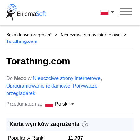
Skip
to
Polski
content
Baza danych zagrożeń
Nieuczciwe strony internetowe
Torathing.com
Torathing.com
Do
Mezo
w
Nieuczciwe strony internetowe
,
Oprogramowanie reklamowe
,
Porywacze
przeglądarek
Przetłumacz na:
Polski
Karta wyników zagrożenia
?
Popularity Rank:
11,707