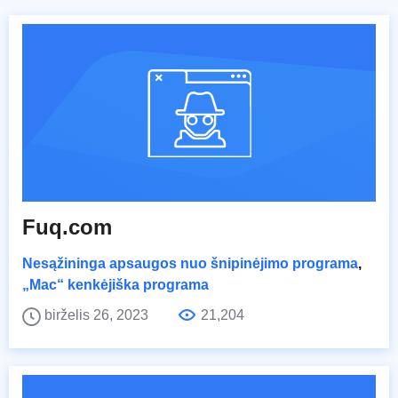
Fuq.com
Nesąžininga apsaugos nuo šnipinėjimo programa
,
„Mac“ kenkėjiška programa
birželis 26, 2023
21,204