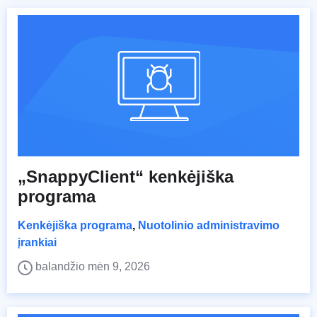
„SnappyClient“ kenkėjiška
programa
Kenkėjiška programa
,
Nuotolinio administravimo
įrankiai
balandžio mėn 9, 2026