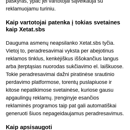
paskyras, ypač jei vartotojai sąveikauja su
reklamuojamu turiniu.
Kaip vartotojai patenka į tokias svetaines
kaip Xetat.sbs
Dauguma asmenų neapsilanko Xetat.sbs tyčia.
Vietoj to, peradresavimai vyksta per abejotinus
reklamos tinklus, kenkėjiškus iššokančius langus
arba įterptąsias nuorodas sukčiavimo el. laiškuose.
Tokie peradresavimai dažni piratinėse srautinio
perdavimo platformose, torentų puslapiuose ir
kitose nepatikimose svetainėse, kuriose gausu
apgaulingų reklamų. Įrenginyje esančios
reklaminės programos taip pat gali automatiškai
generuoti šiuos nepageidaujamus peradresavimus.
Kaip apsisaugoti