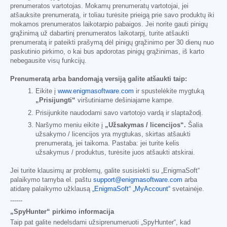
prenumeratos vartotojas. Mokamų prenumeratų vartotojai, jei
atšauksite prenumeratą, ir toliau turėsite prieigą prie savo produktų iki
mokamos prenumeratos laikotarpio pabaigos. Jei norite gauti pinigų
grąžinimą už dabartinį prenumeratos laikotarpį, turite atšaukti
prenumeratą ir pateikti prašymą dėl pinigų grąžinimo per 30 dienų nuo
paskutinio pirkimo, o kai bus apdorotas pinigų grąžinimas, iš karto
nebegausite visų funkcijų.
Prenumeratą arba bandomąją versiją galite atšaukti taip:
Eikite į
www.enigmasoftware.com
ir spustelėkite mygtuką
„Prisijungti“
viršutiniame dešiniajame kampe.
Prisijunkite naudodami savo vartotojo vardą ir slaptažodį.
Naršymo meniu eikite į
„Užsakymas / licencijos“.
Šalia
užsakymo / licencijos yra mygtukas, skirtas atšaukti
prenumeratą, jei taikoma. Pastaba: jei turite kelis
užsakymus / produktus, turėsite juos atšaukti atskirai.
Jei turite klausimų ar problemų, galite susisiekti su „EnigmaSoft“
palaikymo tarnyba el. paštu
support@enigmasoftware.com
arba
atidarę palaikymo užklausą
„EnigmaSoft“ „MyAccount“
svetainėje.
------
„SpyHunter“ pirkimo informacija
Taip pat galite nedelsdami užsiprenumeruoti „SpyHunter“, kad