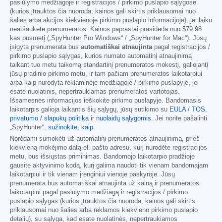
pasiūlymo medžiagoje ir registracijos / pirkimo puslapio sąlygose
(kurios įtrauktos čia nuoroda; kainos gali skirtis priklausomai nuo
šalies arba akcijos kiekvienoje pirkimo puslapio informacijoje), jei laiku
neatšaukėte prenumeratos. Kainos paprastai prasideda nuo
$79.98
kas pusmetį („SpyHunter Pro Windows“ / „SpyHunter for Mac“). Jūsų
įsigyta prenumerata bus
automatiškai atnaujinta
pagal registracijos /
pirkimo puslapio sąlygas, kurios numato automatinį atnaujinimą
taikant tuo metu taikomą standartinį prenumeratos mokestį, galiojantį
jūsų pradinio pirkimo metu, ir tam pačiam prenumeratos laikotarpiui
arba kaip nurodyta reklaminėje medžiagoje / pirkimo puslapyje, jei
esate nuolatinis, nepertraukiamas prenumeratos vartotojas.
Išsamesnės informacijos ieškokite pirkimo puslapyje. Bandomasis
laikotarpis galioja laikantis šių sąlygų, jūsų sutikimo su
EULA / TOS
,
privatumo / slapukų politika
ir
nuolaidų sąlygomis
. Jei norite pašalinti
„SpyHunter“,
sužinokite, kaip
.
Norėdami sumokėti už automatinį prenumeratos atnaujinimą, prieš
kiekvieną mokėjimo datą el. pašto adresu, kurį nurodėte registracijos
metu, bus išsiųstas priminimas. Bandomojo laikotarpio pradžioje
gausite aktyvinimo kodą, kurį galima naudoti tik vienam bandomajam
laikotarpiui ir tik vienam įrenginiui vienoje paskyroje. Jūsų
prenumerata bus automatiškai atnaujinta už kainą ir prenumeratos
laikotarpiui pagal pasiūlymo medžiagą ir registracijos / pirkimo
puslapio sąlygas (kurios įtrauktos čia nuoroda; kainos gali skirtis
priklausomai nuo šalies arba reklamos kiekvieno pirkimo puslapio
detalių), su sąlyga, kad esate nuolatinės, nepertraukiamos