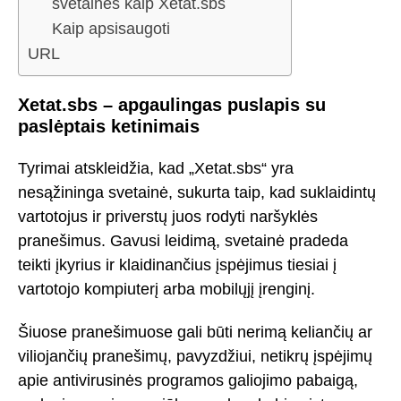
svetaines kaip Xetat.sbs
Kaip apsisaugoti
URL
Xetat.sbs – apgaulingas puslapis su
paslėptais ketinimais
Tyrimai atskleidžia, kad „Xetat.sbs“ yra
nesąžininga svetainė, sukurta taip, kad suklaidintų
vartotojus ir priverstų juos rodyti naršyklės
pranešimus. Gavusi leidimą, svetainė pradeda
teikti įkyrius ir klaidinančius įspėjimus tiesiai į
vartotojo kompiuterį arba mobilųjį įrenginį.
Šiuose pranešimuose gali būti nerimą keliančių ar
viliojančių pranešimų, pavyzdžiui, netikrų įspėjimų
apie antivirusinės programos galiojimo pabaigą,