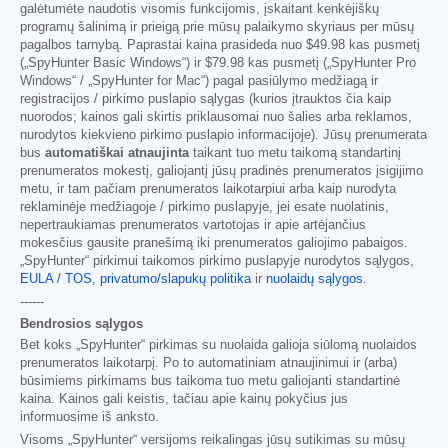
galėtumėte naudotis visomis funkcijomis, įskaitant kenkėjiškų
programų šalinimą ir prieigą prie mūsų palaikymo skyriaus per mūsų
pagalbos tarnybą. Paprastai kaina prasideda nuo
$49.98
kas pusmetį
(„SpyHunter Basic Windows“) ir
$79.98
kas pusmetį („SpyHunter Pro
Windows“ / „SpyHunter for Mac“) pagal pasiūlymo medžiagą ir
registracijos / pirkimo puslapio sąlygas (kurios įtrauktos čia kaip
nuorodos; kainos gali skirtis priklausomai nuo šalies arba reklamos,
nurodytos kiekvieno pirkimo puslapio informacijoje). Jūsų prenumerata
bus
automatiškai atnaujinta
taikant tuo metu taikomą standartinį
prenumeratos mokestį, galiojantį jūsų pradinės prenumeratos įsigijimo
metu, ir tam pačiam prenumeratos laikotarpiui arba kaip nurodyta
reklaminėje medžiagoje / pirkimo puslapyje, jei esate nuolatinis,
nepertraukiamas prenumeratos vartotojas ir apie artėjančius
mokesčius gausite pranešimą iki prenumeratos galiojimo pabaigos.
„SpyHunter“ pirkimui taikomos pirkimo puslapyje nurodytos sąlygos,
EULA / TOS
,
privatumo/slapukų politika
ir
nuolaidų sąlygos
.
------
Bendrosios sąlygos
Bet koks „SpyHunter“ pirkimas su nuolaida galioja siūlomą nuolaidos
prenumeratos laikotarpį. Po to automatiniam atnaujinimui ir (arba)
būsimiems pirkimams bus taikoma tuo metu galiojanti standartinė
kaina. Kainos gali keistis, tačiau apie kainų pokyčius jus
informuosime iš anksto.
Visoms „SpyHunter“ versijoms reikalingas jūsų sutikimas su mūsų