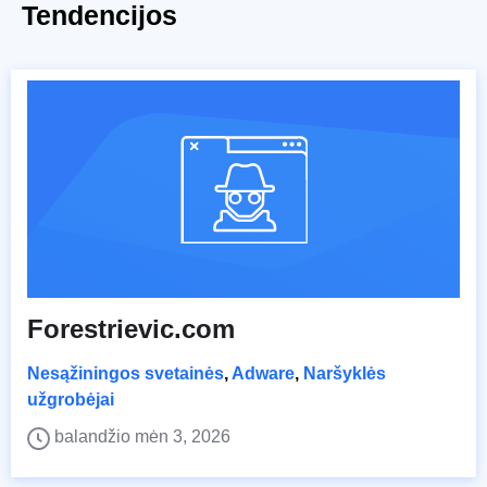
Tendencijos
Forestrievic.com
Nesąžiningos svetainės
,
Adware
,
Naršyklės
užgrobėjai
balandžio mėn 3, 2026