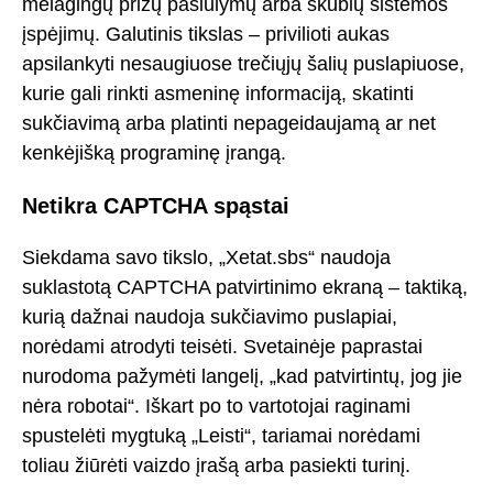
melagingų prizų pasiūlymų arba skubių sistemos
įspėjimų. Galutinis tikslas – privilioti aukas
apsilankyti nesaugiuose trečiųjų šalių puslapiuose,
kurie gali rinkti asmeninę informaciją, skatinti
sukčiavimą arba platinti nepageidaujamą ar net
kenkėjišką programinę įrangą.
Netikra CAPTCHA spąstai
Siekdama savo tikslo, „Xetat.sbs“ naudoja
suklastotą CAPTCHA patvirtinimo ekraną – taktiką,
kurią dažnai naudoja sukčiavimo puslapiai,
norėdami atrodyti teisėti. Svetainėje paprastai
nurodoma pažymėti langelį, „kad patvirtintų, jog jie
nėra robotai“. Iškart po to vartotojai raginami
spustelėti mygtuką „Leisti“, tariamai norėdami
toliau žiūrėti vaizdo įrašą arba pasiekti turinį.