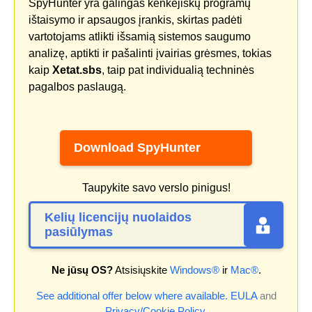
SpyHunter yra galingas kenkėjiškų programų
ištaisymo ir apsaugos įrankis, skirtas padėti
vartotojams atlikti išsamią sistemos saugumo
analizę, aptikti ir pašalinti įvairias grėsmes, tokias
kaip
Xetat.sbs
, taip pat individualią techninės
pagalbos paslaugą.
Download SpyHunter
Taupykite savo verslo pinigus!
Kelių licencijų nuolaidos
pasiūlymas
Ne jūsų OS?
Atsisiųskite
Windows®
ir
Mac®
.
See additional offer below where available.
EULA
and
Privacy/Cookie Policy
.