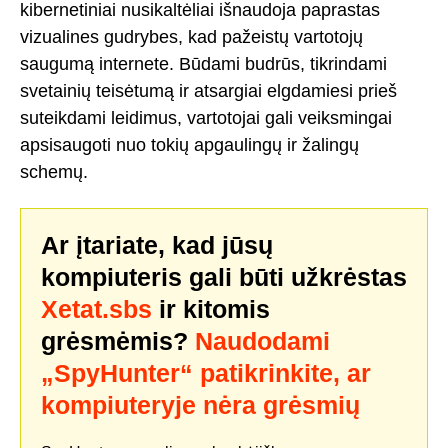
kibernetiniai nusikaltėliai išnaudoja paprastas
vizualines gudrybes, kad pažeistų vartotojų
saugumą internete. Būdami budrūs, tikrindami
svetainių teisėtumą ir atsargiai elgdamiesi prieš
suteikdami leidimus, vartotojai gali veiksmingai
apsisaugoti nuo tokių apgaulingų ir žalingų
schemų.
Ar įtariate, kad jūsų
kompiuteris gali būti užkrėstas
Xetat.sbs
ir kitomis
grėsmėmis?
Naudodami
„SpyHunter“ patikrinkite, ar
kompiuteryje nėra grėsmių