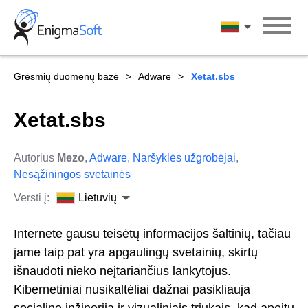
Skip
to
Lietuvių
content
Grėsmių duomenų bazė
Adware
Xetat.sbs
Xetat.sbs
Autorius
Mezo
,
Adware
,
Naršyklės užgrobėjai
,
Nesąžiningos svetainės
Versti į:
Lietuvių
Internete gausu teisėtų informacijos šaltinių, tačiau
jame taip pat yra apgaulingų svetainių, skirtų
išnaudoti nieko neįtariančius lankytojus.
Kibernetiniai nusikaltėliai dažnai pasikliauja
socialine inžinerija ir vizualiniais triukais, kad apeitų