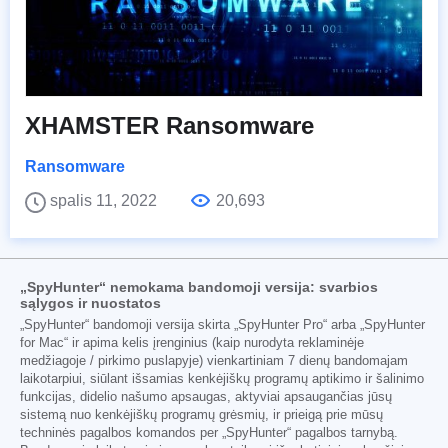
XHAMSTER Ransomware
Ransomware
spalis 11, 2022
20,693
„SpyHunter“ nemokama bandomoji versija: svarbios
sąlygos ir nuostatos
„SpyHunter“ bandomoji versija skirta „SpyHunter Pro“ arba „SpyHunter
for Mac“ ir apima kelis įrenginius (kaip nurodyta reklaminėje
medžiagoje / pirkimo puslapyje) vienkartiniam 7 dienų bandomajam
laikotarpiui, siūlant išsamias kenkėjiškų programų aptikimo ir šalinimo
funkcijas, didelio našumo apsaugas, aktyviai apsaugančias jūsų
sistemą nuo kenkėjiškų programų grėsmių, ir prieigą prie mūsų
techninės pagalbos komandos per „SpyHunter“ pagalbos tarnybą.