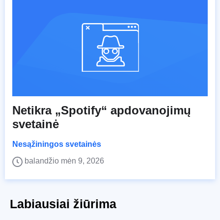
Netikra „Spotify“ apdovanojimų
svetainė
Nesąžiningos svetainės
balandžio mėn 9, 2026
Labiausiai žiūrima