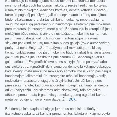
Bandomuoju laikotarpiu jums nebus taikomi išankstiniai mokesčiai,
nors norint aktyvuoti bandomąjį laikotarpį reikės kreditinės kortelės.
(Išankstinio mokėjimo kreditinės kortelės, debeto kortelės ir dovanų
kortelės pagal šį pasiūlymą gali būti nepriimamos.) Jūsų mokėjimo
būdo reikalavimas yra skirtas užtikrinti nuolatinę, nepertraukiamą
saugumo apsaugą pereinant nuo bandomojo laikotarpio prie mokamos
prenumeratos, jei nuspręstumėte pirkti. Bandomuoju laikotarpiu iš jūsų
mokėjimo būdo nebus iš anksto nuskaičiuota mokėjimo suma, nors
jūsų finansų įstaigai gali būti siunčiami autorizacijos prašymai,
siekiant patikrinti, ar jūsų mokėjimo būdas galioja (tokie autorizavimo
prašymai nėra „EnigmaSoft“ prašymai dėl mokesčių ar rinkliavų,
tačiau, priklausomai nuo jūsų mokėjimo būdo ir (arba) finansų įstaigos,
gali turėti įtakos jūsų sąskaitos prieinamumui). Bandomąją versiją
galite atšaukti „EnigmaSoft“ svetainės skiltyje „Mano paskyra“ arba
susisiekę su „EnigmaSoft“ iki 7 dienų bandomojo laikotarpio pabaigos,
kad išvengtumėte mokėtino mokesčio apmokėjimo iš karto pasibaigus
bandomajam laikotarpiui. Jei nuspręsite atšaukti bandomąją versiją,
nedelsdami prarasite prieigą prie „SpyHunter“. Jei dėl kokių nors
priežasčių manote, kad buvo apdorotas mokėjimas, kurio nenorėjote
atlikti (pavyzdžiui, dėl sistemos administravimo), taip pat galite
atšaukti prenumeratą ir gauti visą sumokėtą sumą atgal bet kuriuo
metu per 30 dienų nuo pirkimo datos. Žr .
DUK
.
Bandomojo laikotarpio pabaigoje jums bus nedelsiant išrašyta
išankstinė sąskaita už kainą ir prenumeratos laikotarpį, kaip nurodyta