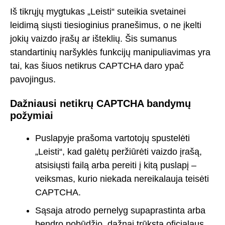
Iš tikrųjų mygtukas „Leisti“ suteikia svetainei
leidimą siųsti tiesioginius pranešimus, o ne įkelti
jokių vaizdo įrašų ar išteklių. Šis sumanus
standartinių naršyklės funkcijų manipuliavimas yra
tai, kas šiuos netikrus CAPTCHA daro ypač
pavojingus.
Dažniausi netikrų CAPTCHA bandymų
požymiai
Puslapyje prašoma vartotojų spustelėti
„Leisti“, kad galėtų peržiūrėti vaizdo įrašą,
atsisiųsti failą arba pereiti į kitą puslapį –
veiksmas, kurio niekada nereikalauja teisėti
CAPTCHA.
Sąsaja atrodo pernelyg supaprastinta arba
bendro pobūdžio, dažnai trūksta oficialaus