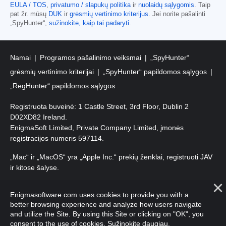
EULA / TOS
,
privatumo / slapukų politika
ir
nuolaidų sąlygomis
. Taip
pat žr. mūsų
DUK
ir
grėsmių vertinimo kriterijus
. Jei norite pašalinti
„SpyHunter“,
sužinokite, kaip tai padaryti
.
Namai
Programos pašalinimo veiksmai
„SpyHunter“
grėsmių vertinimo kriterijai
„SpyHunter“ papildomos sąlygos
„RegHunter“ papildomos sąlygos
Registruota buveinė: 1 Castle Street, 3rd Floor, Dublin 2
D02XD82 Ireland.
EnigmaSoft Limited, Private Company Limited, įmonės
registracijos numeris 597114.
„Mac“ ir „MacOS“ yra „Apple Inc.“ prekių ženklai, registruoti JAV
ir kitose šalyse.
Autorių teisės 2016-
2026
. EnigmaSoft Ltd. Visos teisės
Enigmasoftware.com uses cookies to provide you with a
saugomos.
better browsing experience and analyze how users navigate
and utilize the Site. By using this Site or clicking on "OK", you
consent to the use of cookies.
Sužinokite daugiau
.