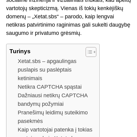
vartotojų skepticizmą. Vienas iš tokių kenkėjiškų
domenų – „Xetat.sbs“ – parodo, kaip lengvai
netikras patvirtinimo raginimas gali sukelti daugybę
saugumo ir privatumo grėsmių.
Turinys
Xetat.sbs – apgaulingas
puslapis su paslėptais
ketinimais
Netikra CAPTCHA spąstai
Dažniausi netikrų CAPTCHA
bandymų požymiai
Pranešimų leidimų suteikimo
pasekmės
Kaip vartotojai patenka į tokias