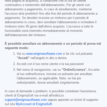
nella pagina di acquisto), a condizione che tu sia un utente
continuativo e ininterrotto dell'abbonamento. Per gli utenti con
abbonamento a pagamento, in caso di annullamento, manterrai
l'accesso al/ai prodotto/i fino alla fine del periodo di abbonamento a
pagamento. Se desideri ricevere un rimborso per il periodo di
abbonamento in corso, devi annullare l'abbonamento e richiedere il
rimborso entro 30 giorni dall'ultimo acquisto. L'accesso a tutte le
funzionalità verrà interrotto immediatamente al momento
dell'elaborazione del rimborso.
È possibile annullare un abbonamento o un periodo di prova nel
seguente modo:
Vai su
www.enigmasoftware.com
e fai clic sul pulsante
"Accedi"
nell'angolo in alto a destra.
Accedi con il tuo nome utente e la tua password.
Nel menu di navigazione, vai su
"Ordini/Licenze".
Accanto
al tuo ordine/licenza, troverai un pulsante per annullare
l'abbonamento, se applicabile. Nota: se hai più
ordini/prodotti, dovrai annullarli singolarmente.
In caso di domande o problemi, è possibile contattare l'assistenza
clienti di EnigmaSoft via e-mail all'indirizzo
support@enigmasoftware.com
oppure aprendo un ticket di supporto
sul sito
MyAccount di EnigmaSoft
.