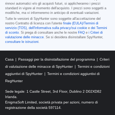
rinnovi automatici e/o gli acquisti futuri, si applicheranno i prezzi
standard in vigore al momento dell'acquisto. I prezzi sono soggetti a
modifiche, ma vi informeremo in anticipo di eventuali variazioni.
Tutte le versioni di SpyHunter sono soggette all'accettazione del
nostro Contratto di licenza con l'utente
finale (EULA)/Termini di
servizio (TOS)
,
dell'Informativa sulla privacy/sui cookie
e
dei Termini
di sconto
. Si prega di consultare anche le nostre
FAQ
e
i Criteri di
valutazione delle minacce
. Se si desidera disinstallare SpyHunter,
consultare le istruzioni
.
Casa
Passaggi per la disinstallazione del programma
Criteri
di valutazione delle minacce di SpyHunter
Termini e condizioni
aggiuntivi di SpyHunter
Termini e condizioni aggiuntivi di
RegHunter
Sede legale: 1 Castle Street, 3rd Floor, Dublino 2 D02XD82
Irlanda.
EnigmaSoft Limited, società privata per azioni, numero di
registrazione della società 597114.