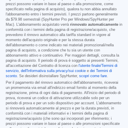
prezzi possono variare in base al paese o alla promozione, come
specificato nella pagina di acquisto), qualora tu non abbia annullato
l'abbonamento entro i termini previsti. I prezzi partono generalmente
da
$79.98
semestrali (SpyHunter Pro per Windows/SpyHunter per
Mac). L'abbonamento acquistato verrà
rinnovato automaticamente
in
conformità con i termini della pagina di registrazione/acquisto, che
prevedono il rinnovo automatico alla tariffa standard in vigore al
momento dell'acquisto originale e per la stessa durata
dell'abbonamento o come indicato nei materiali promozionali/nella
pagina di acquisto, a condizione che tu sia un utente con
abbonamento attivo e continuativo. Per maggiori dettagli, consulta la
pagina di acquisto. Il periodo di prova è soggetto ai presenti Termini,
all'accettazione del Contratto di licenza con
l'utente finale/Termini di
servizio
,
dell'Informativa sulla privacy/sui cookie
e
dei Termini di
sconto
. Se desideri disinstallare SpyHunter,
scopri come fare
.
Per il pagamento del rinnovo automatico dell'abbonamento, riceverai
un promemoria via email all'indirizzo email fornito al momento della
registrazione, prima di ogni data di pagamento. All'inizio del periodo di
prova, riceverai un codice di attivazione utilizzabile solo per un
periodo di prova e per un solo dispositivo per account. L'abbonamento
si rinnoverà automaticamente al prezzo e per la durata previsti, in
conformità con i materiali informativi e i termini della pagina di
registrazione/acquisto (che sono qui incorporati per riferimento; i
prezzi possono variare in base al paese o alle promozioni specificate