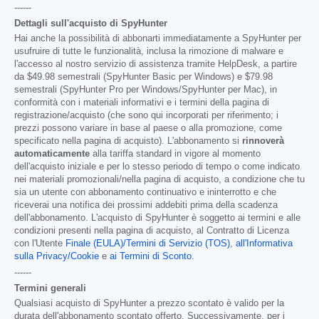
------
Dettagli sull'acquisto di SpyHunter
Hai anche la possibilità di abbonarti immediatamente a SpyHunter per
usufruire di tutte le funzionalità, inclusa la rimozione di malware e
l'accesso al nostro servizio di assistenza tramite HelpDesk, a partire
da
$49.98
semestrali (SpyHunter Basic per Windows) e
$79.98
semestrali (SpyHunter Pro per Windows/SpyHunter per Mac), in
conformità con i materiali informativi e i termini della pagina di
registrazione/acquisto (che sono qui incorporati per riferimento; i
prezzi possono variare in base al paese o alla promozione, come
specificato nella pagina di acquisto). L'abbonamento si
rinnoverà
automaticamente
alla tariffa standard in vigore al momento
dell'acquisto iniziale e per lo stesso periodo di tempo o come indicato
nei materiali promozionali/nella pagina di acquisto, a condizione che tu
sia un utente con abbonamento continuativo e ininterrotto e che
riceverai una notifica dei prossimi addebiti prima della scadenza
dell'abbonamento. L'acquisto di SpyHunter è soggetto ai termini e alle
condizioni presenti nella pagina di acquisto, al Contratto di Licenza
con l'Utente
Finale (EULA)/Termini di Servizio (TOS)
,
all'Informativa
sulla Privacy/Cookie
e
ai Termini di Sconto
.
------
Termini generali
Qualsiasi acquisto di SpyHunter a prezzo scontato è valido per la
durata dell'abbonamento scontato offerto. Successivamente, per i