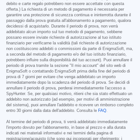
debito e carte regalo potrebbero non essere accettate con questa
offerta.) La richiesta di un metodo di pagamento è necessaria per
garantire una protezione di sicurezza continua e ininterrotta durante il
passaggio dalla prova gratuita all'abbonamento a pagamento, qualora
decidessi di acquistarlo. Durante il periodo di prova, non verrà
addebitato alcun importo sul tuo metodo di pagamento, sebbene
possano essere inviate richieste di autorizzazione al tuo istituto
finanziario per verificarne la validità (tali richieste di autorizzazione
non costituiscono addebiti o commissioni da parte di EnigmaSoft, ma,
a seconda del metodo di pagamento e/o del tuo istituto finanziario,
potrebbero influire sulla disponibilità del tuo account). Puoi annullare il
periodo di prova tramite la sezione "Il mio account" del sito web di
EnigmaSoft o contattando EnigmaSoft prima della fine del periodo di
prova di 7 giorni per evitare che venga addebitato un importo
immediatamente dopo la scadenza del periodo di prova. Se decidi di
annullare il periodo di prova, perderai immediatamente l'accesso a
SpyHunter. Se, per qualsiasi motivo, ritieni che sia stato effettuato un
addebito non autorizzato (ad esempio, per motivi di amministrazione
del sistema), puoi annullare l'addebito e ricevere un rimborso completo
entro 30 giorni dalla data dell'addebito. Consulta le
FAQ
.
Al termine del periodo di prova, ti verrà addebitato immediatamente
l'importo dovuto per l'abbonamento, in base al prezzo e alla durata
indicati nei materiali informativi e nei termini della pagina di
registrazione/acquisto (che sono qui incorporati per riferimento; i