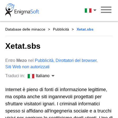
Skip
to
Italiano
content
Database delle minacce
Pubblicità
Xetat.sbs
Xetat.sbs
Entro
Mezo
nel
Pubblicità
,
Dirottatori del browser
,
Siti Web non autorizzati
Traduci in:
Italiano
Internet è pieno di fonti di informazione legittime,
ma ospita anche siti ingannevoli progettati per
sfruttare visitatori ignari. I criminali informatici
spesso si affidano all'ingegneria sociale e a trucchi
visivi per aggirare lo scetticismo degli utenti. Uno di