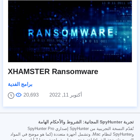
XHAMSTER Ransomware
برامج الفدية
أكتوبر 11, 2022
20,693
تجربة SpyHunter المجانية: الشروط والأحكام الهامة
تُقدّم النسخة التجريبية من SpyHunter إصداري SpyHunter Pro
وSpyHunter لنظام Mac، وتشمل أجهزة متعددة (كما هو موضح في المواد