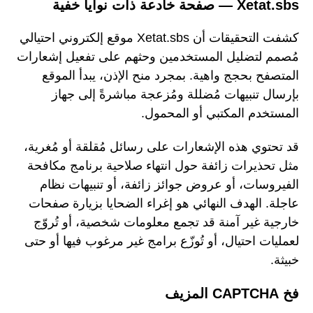
Xetat.sbs — صفحة خادعة ذات نوايا خفية
كشفت التحقيقات أن Xetat.sbs موقع إلكتروني احتيالي
مُصمم لتضليل المستخدمين وحثهم على تفعيل إشعارات
المتصفح بحجج واهية. بمجرد منح الإذن، يبدأ الموقع
بإرسال تنبيهات مُضللة ومُزعجة مباشرةً إلى جهاز
المستخدم المكتبي أو المحمول.
قد تحتوي هذه الإشعارات على رسائل مُقلقة أو مُغرية،
مثل تحذيرات زائفة حول انتهاء صلاحية برنامج مكافحة
الفيروسات، أو عروض جوائز زائفة، أو تنبيهات نظام
عاجلة. الهدف النهائي هو إغراء الضحايا بزيارة صفحات
خارجية غير آمنة قد تجمع معلومات شخصية، أو تُروّج
لعمليات احتيال، أو تُوزّع برامج غير مرغوب فيها أو حتى
خبيثة.
فخ CAPTCHA المزيف