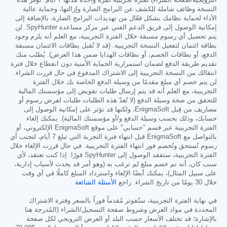
الترويجية/صفحة الشراء) لفترة تجريبية لمرة واحدة مدتها 7 أيام. توفر هذه
النسخة وظائف شاملة للكشف عن البرامج الضارة وإزالتها، وحماية عالية
الأداء لحماية نظامك بشكل فعّال من تهديدات البرامج الضارة، بالإضافة إلى
إمكانية الوصول إلى فريق الدعم الفني عبر مركز مساعدة SpyHunter. لن
يتم تحصيل أي رسوم مسبقة خلال الفترة التجريبية، مع العلم أنه يلزم وجود
بطاقة ائتمان لتفعيل النسخة التجريبية. (قد لا تُقبل بطاقات الائتمان مسبقة
الدفع، أو بطاقات الخصم، أو بطاقات الهدايا ضمن هذا العرض). يُطلب منك
تقديم طريقة الدفع لضمان استمرارية الحماية الأمنية دون انقطاع خلال فترة
انتقالك من النسخة التجريبية إلى الاشتراك المدفوع في حال قررت الشراء.
لن يتم خصم أي مبلغ مقدمًا من وسيلة الدفع الخاصة بك خلال الفترة
التجريبية، مع العلم أنه قد يتم إرسال طلبات تفويض إلى مؤسستك المالية
للتحقق من صحة وسيلة الدفع (لا تُعدّ هذه الطلبات طلبات لفرض رسوم أو
مصاريف من قِبل EnigmaSoft، ولكنها قد تؤثر على إمكانية الوصول إلى
حسابك، وذلك بحسب وسيلة الدفع و/أو مؤسستك المالية). يمكنك إلغاء
الفترة التجريبية عبر قسم "حسابي" على موقع EnigmaSoft الإلكتروني، أو
بالتواصل مع EnigmaSoft قبل انتهاء فترة التجربة التي تبلغ 7 أيام، لتجنب أي
رسوم تُستحق وتُخصم فور انتهاء الفترة التجريبية. في حال قررت الإلغاء خلال
الفترة التجريبية، ستفقد الوصول إلى SpyHunter فورًا. إذا كنت تعتقد، لأي
سبب كان، أنه تم خصم مبلغ لم ترغب به (وهو أمر قد يحدث لأسباب إدارية،
على سبيل المثال)، يمكنك أيضًا الإلغاء واسترداد المبلغ كاملًا في أي وقت
خلال 30 يومًا من تاريخ الشراء. راجع
الأسئلة الشائعة
.
في نهاية الفترة التجريبية، ستُفوتر مُقدماً فوراً بالسعر وفترة الاشتراك
المحددة في مواد العرض وشروط صفحة التسجيل/الشراء (المُدرجة هنا
بالإشارة؛ قد تختلف الأسعار حسب البلد أو العرض الترويجي لكل صفحة