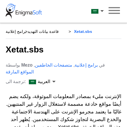
Skip
to
العربية
content
Xetat.sbs
قاعدة بيانات التهديد
برامج إعلانية
Xetat.sbs
في
برامج إعلانية
,
متصفحات الخاطفين
,
Mezo
بواسطة
المواقع المارقة
العربية
ترجمة الى:
الإنترنت مليء بمصادر المعلومات الموثوقة، ولكنه يضم
أيضًا مواقع خادعة مصممة لاستغلال الزوار غير المنتبهين.
غالبًا ما يعتمد مجرمو الإنترنت على الهندسة الاجتماعية
والخدع البصرية لتجاوز شكوك المستخدمين. يُظهر أحد
هذه المواقع الخبيثة، Xetat.sbs، مدى سهولة أن يؤدي