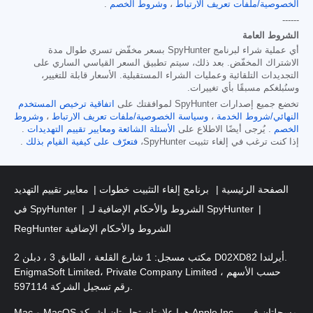
الخصوصية/ملفات تعريف الارتباط
،
وشروط الخصم
.
------
الشروط العامة
أي عملية شراء لبرنامج SpyHunter بسعر مخفّض تسري طوال مدة
الاشتراك المخفّض. بعد ذلك، سيتم تطبيق السعر القياسي الساري على
التجديدات التلقائية وعمليات الشراء المستقبلية. الأسعار قابلة للتغيير،
وسنُبلغكم مسبقًا بأي تغييرات.
تخضع جميع إصدارات SpyHunter لموافقتك على
اتفاقية ترخيص المستخدم
النهائي/شروط الخدمة
،
وسياسة الخصوصية/ملفات تعريف الارتباط
،
وشروط
الخصم
. يُرجى أيضًا الاطلاع على
الأسئلة الشائعة
ومعايير تقييم التهديدات
.
إذا كنت ترغب في إلغاء تثبيت SpyHunter،
فتعرّف على كيفية القيام بذلك
.
الصفحة الرئيسية
برنامج إلغاء التثبيت خطوات
معايير تقييم التهديد
الشروط والأحكام الإضافية لـ SpyHunter
في SpyHunter
RegHunter الشروط والأحكام الإضافية
مكتب مسجل: 1 شارع القلعة ، الطابق 3 ، دبلن 2 D02XD82 أيرلندا.
EnigmaSoft Limited، Private Company Limited حسب الأسهم ،
رقم تسجيل الشركة 597114.
Mac و MacOS هما علامتان تجاريتان لشركة Apple Inc. ، مسجلتان في