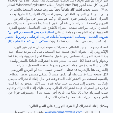
شراء) إذا لم تقم بالإلغاء في الوقت المُناسب. يبدأ السعر عادةً من
$79.98
أمريكياً كل ستة أشهر (SpyHunter Pro لنظام Windows/SpyHunter لنظام
Mac). سيتم
تجديد اشتراكك تلقائياً
وفقاً لشروط صفحة التسجيل/الشراء،
والتي تنص على التجديد التلقائي برسوم الاشتراك القياسية السارية وقت
الشراء الأصلي ولنفس فترة الاشتراك أو كما هو مُبين في مواد العرض
الترويجي/صفحة الشراء، شريطة أن تكون مُستخدماً مُستمراً للاشتراك دون
انقطاع. يُرجى مراجعة صفحة الشراء للاطلاع على التفاصيل. تخضع الفترة
التجريبية لهذه الشروط، وموافقتك على
اتفاقية ترخيص المستخدم النهائي/
شروط الخدمة
،
وسياسة الخصوصية/ملفات تعريف الارتباط
،
وشروط الخصم
. إذا كنت ترغب في إلغاء تثبيت SpyHunter،
فتعرّف على كيفية القيام بذلك
.
لسداد رسوم التجديد التلقائي لاشتراكك، سيتم إرسال تذكير عبر البريد
الإلكتروني إلى العنوان الذي قدمته عند التسجيل قبل كل موعد سداد. عند
بدء الفترة التجريبية، ستتلقى رمز تفعيل مخصصًا لفترة تجريبية واحدة فقط
ولجهاز واحد فقط لكل حساب. سيتم تجديد اشتراكك تلقائيًا بالسعر ولمدة
الاشتراك المحددة في مواد العرض وشروط صفحة التسجيل/الشراء
(المُدرجة هنا بالإشارة؛ قد تختلف الأسعار حسب البلد أو العرض الترويجي
لكل صفحة شراء)، شريطة أن تكون مشتركًا بشكل مستمر ودون انقطاع.
بالنسبة لمستخدمي الاشتراكات المدفوعة، في حال إلغاء الاشتراك، سيظل
بإمكانك الوصول إلى منتجاتك حتى نهاية فترة اشتراكك المدفوعة. إذا كنت
ترغب في استرداد قيمة اشتراكك الحالي، يجب عليك إلغاء الاشتراك وتقديم
طلب استرداد خلال 30 يومًا من تاريخ آخر عملية شراء، وستتوقف فورًا عن
تلقي جميع الميزات عند معالجة طلب الاسترداد.
يمكنك إلغاء الاشتراك أو الفترة التجريبية على النحو التالي:
انتقل إلى
www.enigmasoftware.com
وانقر على زر
"تسجيل