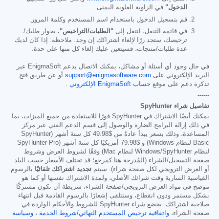
الدخول"
في الزاوية العلوية اليمنى.
قم بتسجيل الدخول باستخدام اسم المستخدم وكلمة المرور.
في قائمة التنقل، انتقل إلى
"الطلبات/التراخيص".
بجوار طلبك/
ترخيصك، ستجد زرًا لإلغاء اشتراكك إن وجد. ملاحظة: إذا كان لديك
عدة طلبات/منتجات، فسيتعين عليك إلغاء كل منها على حدة.
في حال وجود أي أسئلة أو مشاكل، يمكنك الاتصال بدعم EnigmaSoft عبر
البريد الإلكتروني على
support@enigmasoftware.com
أو عن طريق فتح
تذكرة دعم على موقع
حساب EnigmaSoft الإلكتروني
.
------
تفاصيل شراء SpyHunter
يمكنك أيضًا الاشتراك في SpyHunter فورًا للاستفادة من جميع الميزات، بما
في ذلك إزالة البرامج الضارة والوصول إلى قسم الدعم الفني عبر مركز
المساعدة، وذلك بسعر يبدأ عادةً من
$49.98
كل ستة أشهر (SpyHunter
Basic لنظام Windows) و
$79.98
أمريكيًا كل ستة أشهر (SpyHunter Pro
لنظام Windows/SpyHunter لنظام Mac) وفقًا لشروط العرض وشروط
صفحة التسجيل/الشراء (المُدرجة هنا كمرجع؛ قد تختلف الأسعار حسب البلد
أو العرض الترويجي لكل صفحة شراء). سيتم
تجديد اشتراكك تلقائيًا
بالرسوم
القياسية السارية وقت شرائك الأصلي، ولمدة الاشتراك نفسها أو كما هو
موضح في مواد العرض الترويجي/صفحة الشراء، شريطة أن تكون مشتركًا
بشكل مستمر ودون انقطاع، وستتلقى إشعارًا بالرسوم القادمة قبل انتهاء
صلاحية اشتراكك. يخضع شراء SpyHunter للشروط والأحكام الواردة في
صفحة الشراء،
واتفاقية ترخيص المستخدم النهائي/شروط الخدمة
،
وسياسة