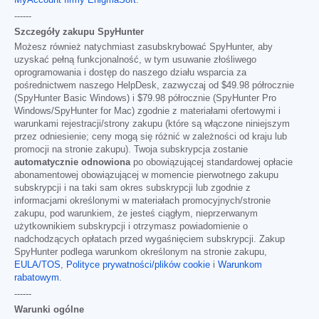
------
Szczegóły zakupu SpyHunter
Możesz również natychmiast zasubskrybować SpyHunter, aby
uzyskać pełną funkcjonalność, w tym usuwanie złośliwego
oprogramowania i dostęp do naszego działu wsparcia za
pośrednictwem naszego HelpDesk, zazwyczaj od
$49.98
półrocznie
(SpyHunter Basic Windows) i
$79.98
półrocznie (SpyHunter Pro
Windows/SpyHunter for Mac) zgodnie z materiałami ofertowymi i
warunkami rejestracji/strony zakupu (które są włączone niniejszym
przez odniesienie; ceny mogą się różnić w zależności od kraju lub
promocji na stronie zakupu). Twoja subskrypcja zostanie
automatycznie odnowiona
po obowiązującej standardowej opłacie
abonamentowej obowiązującej w momencie pierwotnego zakupu
subskrypcji i na taki sam okres subskrypcji lub zgodnie z
informacjami określonymi w materiałach promocyjnych/stronie
zakupu, pod warunkiem, że jesteś ciągłym, nieprzerwanym
użytkownikiem subskrypcji i otrzymasz powiadomienie o
nadchodzących opłatach przed wygaśnięciem subskrypcji. Zakup
SpyHunter podlega warunkom określonym na stronie zakupu,
EULA/TOS
,
Polityce prywatności/plików cookie
i
Warunkom
rabatowym
.
------
Warunki ogólne