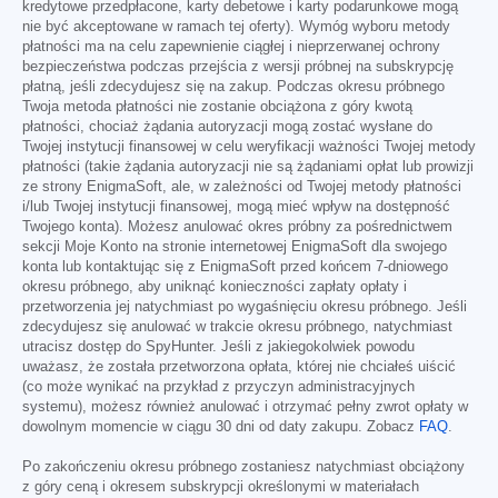
kredytowe przedpłacone, karty debetowe i karty podarunkowe mogą
nie być akceptowane w ramach tej oferty). Wymóg wyboru metody
płatności ma na celu zapewnienie ciągłej i nieprzerwanej ochrony
bezpieczeństwa podczas przejścia z wersji próbnej na subskrypcję
płatną, jeśli zdecydujesz się na zakup. Podczas okresu próbnego
Twoja metoda płatności nie zostanie obciążona z góry kwotą
płatności, chociaż żądania autoryzacji mogą zostać wysłane do
Twojej instytucji finansowej w celu weryfikacji ważności Twojej metody
płatności (takie żądania autoryzacji nie są żądaniami opłat lub prowizji
ze strony EnigmaSoft, ale, w zależności od Twojej metody płatności
i/lub Twojej instytucji finansowej, mogą mieć wpływ na dostępność
Twojego konta). Możesz anulować okres próbny za pośrednictwem
sekcji Moje Konto na stronie internetowej EnigmaSoft dla swojego
konta lub kontaktując się z EnigmaSoft przed końcem 7-dniowego
okresu próbnego, aby uniknąć konieczności zapłaty opłaty i
przetworzenia jej natychmiast po wygaśnięciu okresu próbnego. Jeśli
zdecydujesz się anulować w trakcie okresu próbnego, natychmiast
utracisz dostęp do SpyHunter. Jeśli z jakiegokolwiek powodu
uważasz, że została przetworzona opłata, której nie chciałeś uiścić
(co może wynikać na przykład z przyczyn administracyjnych
systemu), możesz również anulować i otrzymać pełny zwrot opłaty w
dowolnym momencie w ciągu 30 dni od daty zakupu. Zobacz
FAQ
.
Po zakończeniu okresu próbnego zostaniesz natychmiast obciążony
z góry ceną i okresem subskrypcji określonymi w materiałach