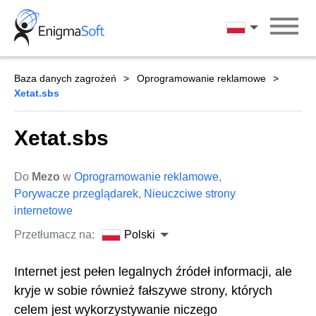
Skip
to
Polski
content
Baza danych zagrożeń
Oprogramowanie reklamowe
Xetat.sbs
Xetat.sbs
Do
Mezo
w
Oprogramowanie reklamowe
,
Porywacze przeglądarek
,
Nieuczciwe strony
internetowe
Przetłumacz na:
Polski
Internet jest pełen legalnych źródeł informacji, ale
kryje w sobie również fałszywe strony, których
celem jest wykorzystywanie niczego