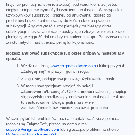
kraju lub promocji na stronie zakupu), pod warunkiem, że jesteś
ciągłym, nieprzerwanym użytkownikiem subskrypcji. W przypadku
użytkowników subskrypcji płatnej, po anulowaniu, dostęp do
produktów będzie kontynuowany do końca okresu opłaconej
subskrypcji. Aby otrzymać zwrot pieniędzy za bieżący okres
subskrypcji, musisz anulować subskrypcję i złożyć wniosek o zwrot
pieniędzy w ciągu 30 dni od daty ostatniego zakupu. Po przetworzeniu
zwrotu natychmiast utracisz pełną funkcjonalność.
Możesz anulować subskrypcję lub okres próbny w następujący
sposób:
Wejdź na stronę
www.enigmasoftware.com
i kliknij przycisk
„Zaloguj się”
w prawym górnym rogu.
Zaloguj się, podając swoją nazwę użytkownika i hasło.
W menu nawigacyjnym przejdź do
sekcji
„Zamówienie/Licencje”.
Obok zamówienia/licencji znajduje
się przycisk umożliwiający anulowanie subskrypcji, jeśli ma
to zastosowanie. Uwaga: jeśli masz wiele
zamówień/produktów, musisz anulować je osobno.
W razie pytań lub problemów można skontaktować się z pomocą
techniczną EnigmaSoft, pisząc na adres e-mail
support@enigmasoftware.com
lub zgłaszając problem na stronie
MyAccount firmy EnigmaSoft
.