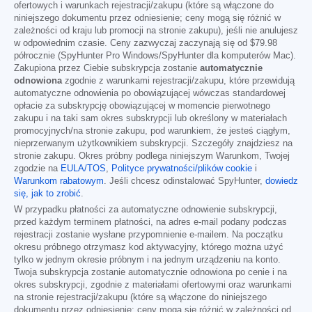
ofertowych i warunkach rejestracji/zakupu (które są włączone do
niniejszego dokumentu przez odniesienie; ceny mogą się różnić w
zależności od kraju lub promocji na stronie zakupu), jeśli nie anulujesz
w odpowiednim czasie. Ceny zazwyczaj zaczynają się od
$79.98
półrocznie (SpyHunter Pro Windows/SpyHunter dla komputerów Mac).
Zakupiona przez Ciebie subskrypcja zostanie
automatycznie
odnowiona
zgodnie z warunkami rejestracji/zakupu, które przewidują
automatyczne odnowienia po obowiązującej wówczas standardowej
opłacie za subskrypcję obowiązującej w momencie pierwotnego
zakupu i na taki sam okres subskrypcji lub określony w materiałach
promocyjnych/na stronie zakupu, pod warunkiem, że jesteś ciągłym,
nieprzerwanym użytkownikiem subskrypcji. Szczegóły znajdziesz na
stronie zakupu. Okres próbny podlega niniejszym Warunkom, Twojej
zgodzie na
EULA/TOS
,
Polityce prywatności/plików cookie
i
Warunkom rabatowym
. Jeśli chcesz odinstalować SpyHunter,
dowiedz
się, jak to zrobić
.
W przypadku płatności za automatyczne odnowienie subskrypcji,
przed każdym terminem płatności, na adres e-mail podany podczas
rejestracji zostanie wysłane przypomnienie e-mailem. Na początku
okresu próbnego otrzymasz kod aktywacyjny, którego można użyć
tylko w jednym okresie próbnym i na jednym urządzeniu na konto.
Twoja subskrypcja zostanie automatycznie odnowiona po cenie i na
okres subskrypcji, zgodnie z materiałami ofertowymi oraz warunkami
na stronie rejestracji/zakupu (które są włączone do niniejszego
dokumentu przez odniesienie; ceny mogą się różnić w zależności od