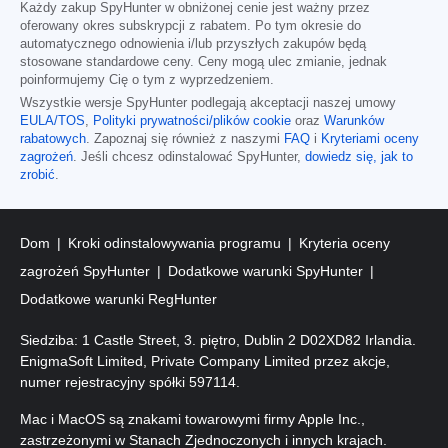
Każdy zakup SpyHunter w obniżonej cenie jest ważny przez
oferowany okres subskrypcji z rabatem. Po tym okresie do
automatycznego odnowienia i/lub przyszłych zakupów będą
stosowane standardowe ceny. Ceny mogą ulec zmianie, jednak
poinformujemy Cię o tym z wyprzedzeniem.
Wszystkie wersje SpyHunter podlegają akceptacji naszej umowy
EULA/TOS
,
Polityki prywatności/plików cookie
oraz
Warunków
rabatowych
. Zapoznaj się również z naszymi
FAQ
i
Kryteriami oceny
zagrożeń
. Jeśli chcesz odinstalować SpyHunter,
dowiedz się, jak to
zrobić
.
Dom
Kroki odinstalowywania programu
Kryteria oceny
zagrożeń SpyHunter
Dodatkowe warunki SpyHunter
Dodatkowe warunki RegHunter
Siedziba: 1 Castle Street, 3. piętro, Dublin 2 D02XD82 Irlandia.
EnigmaSoft Limited, Private Company Limited przez akcje,
numer rejestracyjny spółki 597114.
Mac i MacOS są znakami towarowymi firmy Apple Inc.,
zastrzeżonymi w Stanach Zjednoczonych i innych krajach.