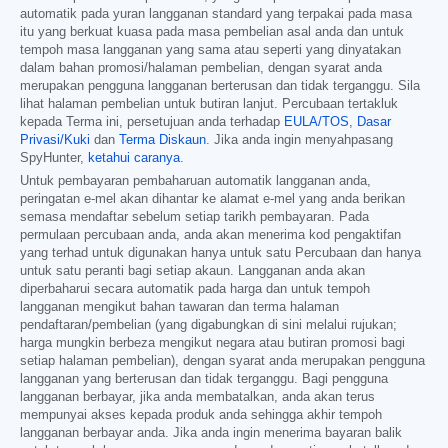
automatik pada yuran langganan standard yang terpakai pada masa
itu yang berkuat kuasa pada masa pembelian asal anda dan untuk
tempoh masa langganan yang sama atau seperti yang dinyatakan
dalam bahan promosi/halaman pembelian, dengan syarat anda
merupakan pengguna langganan berterusan dan tidak terganggu. Sila
lihat halaman pembelian untuk butiran lanjut. Percubaan tertakluk
kepada Terma ini, persetujuan anda terhadap
EULA/TOS
,
Dasar
Privasi/Kuki
dan
Terma Diskaun
. Jika anda ingin menyahpasang
SpyHunter,
ketahui caranya
.
Untuk pembayaran pembaharuan automatik langganan anda,
peringatan e-mel akan dihantar ke alamat e-mel yang anda berikan
semasa mendaftar sebelum setiap tarikh pembayaran. Pada
permulaan percubaan anda, anda akan menerima kod pengaktifan
yang terhad untuk digunakan hanya untuk satu Percubaan dan hanya
untuk satu peranti bagi setiap akaun. Langganan anda akan
diperbaharui secara automatik pada harga dan untuk tempoh
langganan mengikut bahan tawaran dan terma halaman
pendaftaran/pembelian (yang digabungkan di sini melalui rujukan;
harga mungkin berbeza mengikut negara atau butiran promosi bagi
setiap halaman pembelian), dengan syarat anda merupakan pengguna
langganan yang berterusan dan tidak terganggu. Bagi pengguna
langganan berbayar, jika anda membatalkan, anda akan terus
mempunyai akses kepada produk anda sehingga akhir tempoh
langganan berbayar anda. Jika anda ingin menerima bayaran balik