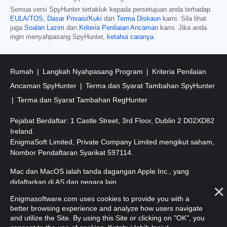
Semua versi SpyHunter tertakluk kepada persetujuan anda terhadap
EULA/TOS
,
Dasar Privasi/Kuki
dan
Terma Diskaun
kami. Sila lihat
juga
Soalan Lazim
dan
Kriteria Penilaian Ancaman
kami. Jika anda
ingin menyahpasang SpyHunter,
ketahui caranya
.
Rumah
Langkah Nyahpasang Program
Kriteria Penilaian
Ancaman SpyHunter
Terma dan Syarat Tambahan SpyHunter
Terma dan Syarat Tambahan RegHunter
Pejabat Berdaftar: 1 Castle Street, 3rd Floor, Dublin 2 D02XD82
Ireland.
EnigmaSoft Limited, Private Company Limited mengikut saham,
Nombor Pendaftaran Syarikat 597114.
Mac dan MacOS ialah tanda dagangan Apple Inc., yang
didaftarkan di AS dan negara lain.
Enigmasoftware.com uses cookies to provide you with a
Hak Cipta 2016-
2026
. EnigmaSoft Ltd. Hak Cipta Terpelihara.
better browsing experience and analyze how users navigate
and utilize the Site. By using this Site or clicking on "OK", you