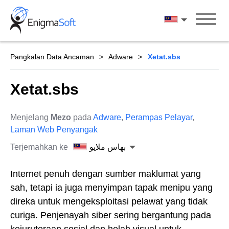
Skip
to
بهاس ملايو
content
Pangkalan Data Ancaman
Adware
Xetat.sbs
Xetat.sbs
Menjelang
Mezo
pada
Adware
,
Perampas Pelayar
,
Laman Web Penyangak
Terjemahkan ke
بهاس ملايو
Internet penuh dengan sumber maklumat yang
sah, tetapi ia juga menyimpan tapak menipu yang
direka untuk mengeksploitasi pelawat yang tidak
curiga. Penjenayah siber sering bergantung pada
kejuruteraan sosial dan helah visual untuk