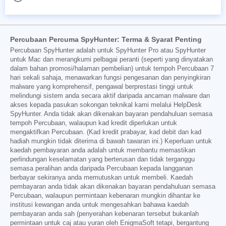
Percubaan Percuma SpyHunter: Terma & Syarat Penting
Percubaan SpyHunter adalah untuk SpyHunter Pro atau SpyHunter
untuk Mac dan merangkumi pelbagai peranti (seperti yang dinyatakan
dalam bahan promosi/halaman pembelian) untuk tempoh Percubaan 7
hari sekali sahaja, menawarkan fungsi pengesanan dan penyingkiran
malware yang komprehensif, pengawal berprestasi tinggi untuk
melindungi sistem anda secara aktif daripada ancaman malware dan
akses kepada pasukan sokongan teknikal kami melalui HelpDesk
SpyHunter. Anda tidak akan dikenakan bayaran pendahuluan semasa
tempoh Percubaan, walaupun kad kredit diperlukan untuk
mengaktifkan Percubaan. (Kad kredit prabayar, kad debit dan kad
hadiah mungkin tidak diterima di bawah tawaran ini.) Keperluan untuk
kaedah pembayaran anda adalah untuk membantu memastikan
perlindungan keselamatan yang berterusan dan tidak terganggu
semasa peralihan anda daripada Percubaan kepada langganan
berbayar sekiranya anda memutuskan untuk membeli. Kaedah
pembayaran anda tidak akan dikenakan bayaran pendahuluan semasa
Percubaan, walaupun permintaan kebenaran mungkin dihantar ke
institusi kewangan anda untuk mengesahkan bahawa kaedah
pembayaran anda sah (penyerahan kebenaran tersebut bukanlah
permintaan untuk caj atau yuran oleh EnigmaSoft tetapi, bergantung