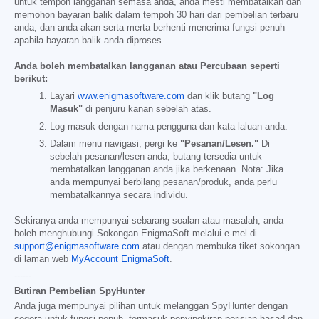
untuk tempoh langganan semasa anda, anda mesti membatalkan dan
memohon bayaran balik dalam tempoh 30 hari dari pembelian terbaru
anda, dan anda akan serta-merta berhenti menerima fungsi penuh
apabila bayaran balik anda diproses.
Anda boleh membatalkan langganan atau Percubaan seperti
berikut:
Layari
www.enigmasoftware.com
dan klik butang
"Log
Masuk"
di penjuru kanan sebelah atas.
Log masuk dengan nama pengguna dan kata laluan anda.
Dalam menu navigasi, pergi ke
"Pesanan/Lesen."
Di
sebelah pesanan/lesen anda, butang tersedia untuk
membatalkan langganan anda jika berkenaan. Nota: Jika
anda mempunyai berbilang pesanan/produk, anda perlu
membatalkannya secara individu.
Sekiranya anda mempunyai sebarang soalan atau masalah, anda
boleh menghubungi Sokongan EnigmaSoft melalui e-mel di
support@enigmasoftware.com
atau dengan membuka tiket sokongan
di laman web
MyAccount EnigmaSoft
.
------
Butiran Pembelian SpyHunter
Anda juga mempunyai pilihan untuk melanggan SpyHunter dengan
segera untuk fungsi penuh, termasuk penyingkiran perisian hasad dan