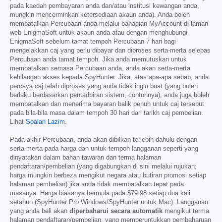
pada kaedah pembayaran anda dan/atau institusi kewangan anda,
mungkin mencerminkan ketersediaan akaun anda). Anda boleh
membatalkan Percubaan anda melalui bahagian MyAccount di laman
web EnigmaSoft untuk akaun anda atau dengan menghubungi
EnigmaSoft sebelum tamat tempoh Percubaan 7 hari bagi
mengelakkan caj yang perlu dibayar dan diproses serta-merta selepas
Percubaan anda tamat tempoh. Jika anda memutuskan untuk
membatalkan semasa Percubaan anda, anda akan serta-merta
kehilangan akses kepada SpyHunter. Jika, atas apa-apa sebab, anda
percaya caj telah diproses yang anda tidak ingin buat (yang boleh
berlaku berdasarkan pentadbiran sistem, contohnya), anda juga boleh
membatalkan dan menerima bayaran balik penuh untuk caj tersebut
pada bila-bila masa dalam tempoh 30 hari dari tarikh caj pembelian.
Lihat
Soalan Lazim
.
Pada akhir Percubaan, anda akan dibilkan terlebih dahulu dengan
serta-merta pada harga dan untuk tempoh langganan seperti yang
dinyatakan dalam bahan tawaran dan terma halaman
pendaftaran/pembelian (yang digabungkan di sini melalui rujukan;
harga mungkin berbeza mengikut negara atau butiran promosi setiap
halaman pembelian) jika anda tidak membatalkan tepat pada
masanya. Harga biasanya bermula pada
$79.98
setiap dua kali
setahun (SpyHunter Pro Windows/SpyHunter untuk Mac). Langganan
yang anda beli akan
diperbaharui secara automatik
mengikut terma
halaman pendaftaran/pembelian, yang memperuntukkan pembaharuan