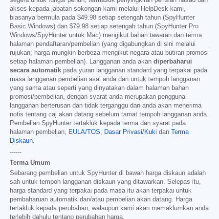
akses kepada jabatan sokongan kami melalui HelpDesk kami,
biasanya bermula pada
$49.98
setiap setengah tahun (SpyHunter
Basic Windows) dan
$79.98
setiap setengah tahun (SpyHunter Pro
Windows/SpyHunter untuk Mac) mengikut bahan tawaran dan terma
halaman pendaftaran/pembelian (yang digabungkan di sini melalui
rujukan; harga mungkin berbeza mengikut negara atau butiran promosi
setiap halaman pembelian). Langganan anda akan
diperbaharui
secara automatik
pada yuran langganan standard yang terpakai pada
masa langganan pembelian asal anda dan untuk tempoh langganan
yang sama atau seperti yang dinyatakan dalam halaman bahan
promosi/pembelian, dengan syarat anda merupakan pengguna
langganan berterusan dan tidak terganggu dan anda akan menerima
notis tentang caj akan datang sebelum tamat tempoh langganan anda.
Pembelian SpyHunter tertakluk kepada terma dan syarat pada
halaman pembelian,
EULA/TOS
,
Dasar Privasi/Kuki
dan
Terma
Diskaun
.
------
Terma Umum
Sebarang pembelian untuk SpyHunter di bawah harga diskaun adalah
sah untuk tempoh langganan diskaun yang ditawarkan. Selepas itu,
harga standard yang terpakai pada masa itu akan terpakai untuk
pembaharuan automatik dan/atau pembelian akan datang. Harga
tertakluk kepada perubahan, walaupun kami akan memaklumkan anda
terlebih dahulu tentang perubahan harga.