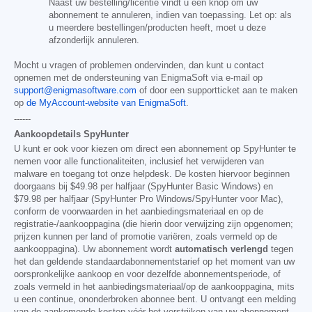
Naast uw bestelling/licentie vindt u een knop om uw
abonnement te annuleren, indien van toepassing. Let op: als
u meerdere bestellingen/producten heeft, moet u deze
afzonderlijk annuleren.
Mocht u vragen of problemen ondervinden, dan kunt u contact
opnemen met de ondersteuning van EnigmaSoft via e-mail op
support@enigmasoftware.com
of door een supportticket aan te maken
op
de MyAccount-website van EnigmaSoft
.
------
Aankoopdetails SpyHunter
U kunt er ook voor kiezen om direct een abonnement op SpyHunter te
nemen voor alle functionaliteiten, inclusief het verwijderen van
malware en toegang tot onze helpdesk. De kosten hiervoor beginnen
doorgaans bij
$49.98
per halfjaar (SpyHunter Basic Windows) en
$79.98
per halfjaar (SpyHunter Pro Windows/SpyHunter voor Mac),
conform de voorwaarden in het aanbiedingsmateriaal en op de
registratie-/aankooppagina (die hierin door verwijzing zijn opgenomen;
prijzen kunnen per land of promotie variëren, zoals vermeld op de
aankooppagina). Uw abonnement wordt
automatisch verlengd
tegen
het dan geldende standaardabonnementstarief op het moment van uw
oorspronkelijke aankoop en voor dezelfde abonnementsperiode, of
zoals vermeld in het aanbiedingsmateriaal/op de aankooppagina, mits
u een continue, ononderbroken abonnee bent. U ontvangt een melding
van de aankomende kosten vóór het verstrijken van uw abonnement.