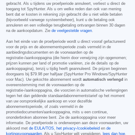
gebracht. Als u tijdens uw proefperiode annuleert, verliest u direct de
toegang tot SpyHunter. Als u om welke reden dan ook van mening
bent dat er kosten in rekening zijn gebracht die u niet wilde betalen
(bijvoorbeeld vanwege systeembeheer), kunt u de betaling ook
annuleren en een volledige terugbetaling ontvangen binnen 30 dagen
na de aankoopdatum. Zie
de veelgestelde vragen
.
Aan het einde van de proefperiode wordt u direct vooraf gefactureerd
voor de prijs en de abonnementsperiode zoals vermeld in de
aanbiedingsdocumenten en de voorwaarden op de
registratie-/aankooppagina (die hierin door verwijzing zijn opgenomen;
prijzen kunnen per land of promotie variëren, zie de details op de
aankooppagina), tenzij u tijdig heeft geannuleerd. De prijzen beginnen
doorgaans bij
$79.98
per halfjaar (SpyHunter Pro Windows/SpyHunter
voor Mac). Uw gekochte abonnement wordt
automatisch verlengd
in
overeenstemming met de voorwaarden op de
registratie-/aankooppagina, die voorzien in automatische verlengingen
tegen het dan geldende standaardabonnementstarief op het moment
van uw oorspronkelijke aankoop en voor dezelfde
abonnementsperiode, of zoals vermeld in de
promotiedocumenten/aankooppagina, mits u een continue,
ononderbroken abonnee bent. Zie de aankooppagina voor meer
informatie. De proefperiode is onderworpen aan deze voorwaarden, uw
akkoord met
de EULA/TOS
,
het privacy-/cookiebeleid
en
de
kortingsvoorwaarden
. Als u SpyHunter wilt verwijderen,
lees dan hoe
.