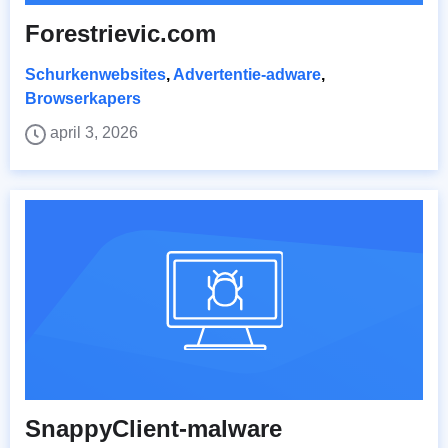
Forestrievic.com
Schurkenwebsites
,
Advertentie-adware
,
Browserkapers
april 3, 2026
SnappyClient-malware