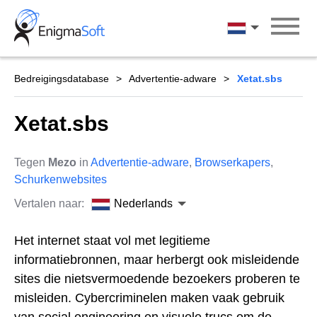
Skip
to
Nederlands
content
Bedreigingsdatabase
Advertentie-adware
Xetat.sbs
Xetat.sbs
Tegen
Mezo
in
Advertentie-adware
,
Browserkapers
,
Schurkenwebsites
Vertalen naar:
Nederlands
Het internet staat vol met legitieme
informatiebronnen, maar herbergt ook misleidende
sites die nietsvermoedende bezoekers proberen te
misleiden. Cybercriminelen maken vaak gebruik
van social engineering en visuele trucs om de