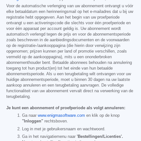
Voor de automatische verlenging van uw abonnement ontvangt u vóór
elke betaaldatum een herinneringsmail op het e-mailadres dat u bij uw
registratie hebt opgegeven. Aan het begin van uw proefperiode
ontvangt u een activeringscode die slechts voor één proefperiode en
voor één apparaat per account geldig is. Uw abonnement wordt
automatisch verlengd tegen de prijs en voor de abonnementsperiode
zoals beschreven in de aanbiedingsdocumenten en de voorwaarden
op de registratie-/aankooppagina (die hierin door verwijzing zijn
opgenomen; prijzen kunnen per land of promotie verschillen, zoals
vermeld op de aankooppagina), mits u een ononderbroken
abonnementhouder bent. Betaalde abonnees behouden na annulering
toegang tot hun product(en) tot het einde van hun betaalde
abonnementsperiode. Als u een terugbetaling wilt ontvangen voor uw
huidige abonnementsperiode, moet u binnen 30 dagen na uw laatste
aankoop annuleren en een terugbetaling aanvragen. De volledige
functionaliteit van uw abonnement vervalt direct na verwerking van de
terugbetaling.
Je kunt een abonnement of proefperiode als volgt annuleren:
Ga naar
www.enigmasoftware.com
en klik op de knop
"Inloggen"
rechtsboven.
Log in met je gebruikersnaam en wachtwoord.
Ga in het navigatiemenu naar
'Bestellingen/Licenties'.