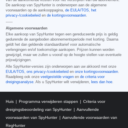
De aankoop van SpyHunter is onderworpen aan de algemene
voorwaarden op de aankooppagina,
de EULA/TOS
,
het
privacy-/cookiebeleid
en
de kortingsvoorwaarden
.
------
Algemene voorwaarden
Elke aankoop van SpyHunter tegen een gereduceerde prijs is geldig
gedurende de aangeboden abonnementsperiode met korting. Daarna
geldt het dan geldende standaardtarief voor automatische
verlengingen en/of toekomstige aankopen. Prijzen kunnen worden
gewijzigd, maar we zullen u vooraf op de hoogte stellen van eventuele
prijswijzigingen.
Alle SpyHunter-versies zijn onderworpen aan uw akkoord met onze
EULA/TOS
,
ons privacy-/cookiebeleid
en
onze kortingsvoorwaarden
.
Raadpleeg ook onze
veelgestelde vragen
en
de criteria voor
dreigingsanalyse
. Als u SpyHunter wilt verwijderen,
lees dan hoe
.
Huis
Programma verwijderen stappen
Criteria voor
dreigingsbeoordeling van SpyHunter
Aanvullende
voorwaarden van SpyHunter
Aanvullende voorwaarden van
RegHunter