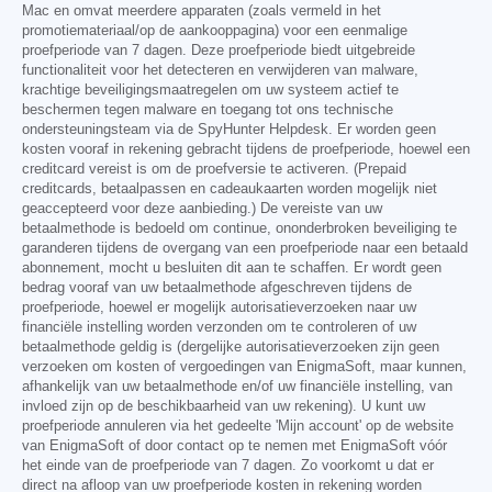
Mac en omvat meerdere apparaten (zoals vermeld in het
promotiemateriaal/op de aankooppagina) voor een eenmalige
proefperiode van 7 dagen. Deze proefperiode biedt uitgebreide
functionaliteit voor het detecteren en verwijderen van malware,
krachtige beveiligingsmaatregelen om uw systeem actief te
beschermen tegen malware en toegang tot ons technische
ondersteuningsteam via de SpyHunter Helpdesk. Er worden geen
kosten vooraf in rekening gebracht tijdens de proefperiode, hoewel een
creditcard vereist is om de proefversie te activeren. (Prepaid
creditcards, betaalpassen en cadeaukaarten worden mogelijk niet
geaccepteerd voor deze aanbieding.) De vereiste van uw
betaalmethode is bedoeld om continue, ononderbroken beveiliging te
garanderen tijdens de overgang van een proefperiode naar een betaald
abonnement, mocht u besluiten dit aan te schaffen. Er wordt geen
bedrag vooraf van uw betaalmethode afgeschreven tijdens de
proefperiode, hoewel er mogelijk autorisatieverzoeken naar uw
financiële instelling worden verzonden om te controleren of uw
betaalmethode geldig is (dergelijke autorisatieverzoeken zijn geen
verzoeken om kosten of vergoedingen van EnigmaSoft, maar kunnen,
afhankelijk van uw betaalmethode en/of uw financiële instelling, van
invloed zijn op de beschikbaarheid van uw rekening). U kunt uw
proefperiode annuleren via het gedeelte 'Mijn account' op de website
van EnigmaSoft of door contact op te nemen met EnigmaSoft vóór
het einde van de proefperiode van 7 dagen. Zo voorkomt u dat er
direct na afloop van uw proefperiode kosten in rekening worden