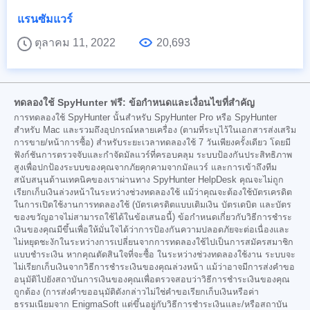
แรนซัมแวร์
ตุลาคม 11, 2022
20,693
ทดลองใช้ SpyHunter ฟรี: ข้อกำหนดและเงื่อนไขที่สำคัญ
การทดลองใช้ SpyHunter นั้นสำหรับ SpyHunter Pro หรือ SpyHunter
สำหรับ Mac และรวมถึงอุปกรณ์หลายเครื่อง (ตามที่ระบุไว้ในเอกสารส่งเสริม
การขาย/หน้าการซื้อ) สำหรับระยะเวลาทดลองใช้ 7 วันเพียงครั้งเดียว โดยมี
ฟังก์ชันการตรวจจับและกำจัดมัลแวร์ที่ครอบคลุม ระบบป้องกันประสิทธิภาพ
สูงเพื่อปกป้องระบบของคุณจากภัยคุกคามจากมัลแวร์ และการเข้าถึงทีม
สนับสนุนด้านเทคนิคของเราผ่านทาง SpyHunter HelpDesk คุณจะไม่ถูก
เรียกเก็บเงินล่วงหน้าในระหว่างช่วงทดลองใช้ แม้ว่าคุณจะต้องใช้บัตรเครดิต
ในการเปิดใช้งานการทดลองใช้ (บัตรเครดิตแบบเติมเงิน บัตรเดบิต และบัตร
ของขวัญอาจไม่สามารถใช้ได้ในข้อเสนอนี้) ข้อกำหนดเกี่ยวกับวิธีการชำระ
เงินของคุณมีขึ้นเพื่อให้มั่นใจได้ว่าการป้องกันความปลอดภัยจะต่อเนื่องและ
ไม่หยุดชะงักในระหว่างการเปลี่ยนจากการทดลองใช้ไปเป็นการสมัครสมาชิก
แบบชำระเงิน หากคุณตัดสินใจที่จะซื้อ ในระหว่างช่วงทดลองใช้งาน ระบบจะ
ไม่เรียกเก็บเงินจากวิธีการชำระเงินของคุณล่วงหน้า แม้ว่าอาจมีการส่งคำขอ
อนุมัติไปยังสถาบันการเงินของคุณเพื่อตรวจสอบว่าวิธีการชำระเงินของคุณ
ถูกต้อง (การส่งคำขออนุมัติดังกล่าวไม่ใช่คำขอเรียกเก็บเงินหรือค่า
ธรรมเนียมจาก EnigmaSoft แต่ขึ้นอยู่กับวิธีการชำระเงินและ/หรือสถาบัน