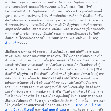
การเงินของคุณ อาจส่งผลต่อความพร้อมใช้งานของบัญชีของคุณ) คุณ
สามารถยกเลิกช่วงทดลองใช้งานผ่านส่วน MyAccount ในเว็บไซต์
EnigmaSoft สำหรับบัญชีของคุณ หรือโดยการติดต่อ EnigmaSoft ก่อนสิ้น
สุดระยะเวลาทดลองใช้งาน 7 วัน เพื่อหลีกเลี่ยงการเรียกเก็บเงินที่จะเกิดขึ้น
ทันทีหลังจากช่วงทดลองใช้งานหมดอายุ หากคุณตัดสินใจยกเลิกในระหว่าง
ช่วงทดลองใช้งาน คุณจะเสียสิทธิ์ในการเข้าถึง SpyHunter ทันที หากด้วย
เหตุผลใดก็ตามที่คุณเชื่อว่ามีการเรียกเก็บเงินที่คุณไม่ต้องการ (ซึ่งอาจเกิดขึ้น
จากการบริหารจัดการระบบ เป็นต้น) คุณสามารถยกเลิกและขอรับเงินคืน
เต็มจำนวนได้ตลอดเวลาภายใน 30 วันนับจากวันที่เรียกเก็บเงิน โปรดดู
คำถามที่
พบบ่อย
เมื่อสิ้นสุดช่วงทดลองใช้ คุณจะถูกเรียกเก็บเงินล่วงหน้าทันทีในราคาและ
สำหรับระยะเวลาการสมัครสมาชิกตามที่ระบุไว้ในเอกสารข้อเสนอและข้อ
กำหนดในหน้าลงทะเบียน/การซื้อ (ซึ่งรวมอยู่ในที่นี้โดยการอ้างอิง ราคาอาจ
แตกต่างกันไปตามประเทศหรือโปรโมชั่นตามรายละเอียดในหน้าการซื้อ)
หากคุณไม่ได้ยกเลิกภายในเวลาที่กำหนด โดยปกติราคาจะเริ่มต้นที่
$79.98
ต่อครึ่งปี (SpyHunter Pro สำหรับ Windows/SpyHunter สำหรับ Mac) การ
สมัครสมาชิกที่คุณซื้อจะได้
รับการต่ออายุโดยอัตโนมัติ
ตามข้อกำหนดใน
หน้าลงทะเบียน/การซื้อ ซึ่งกำหนดให้มีการต่ออายุอัตโนมัติในอัตราค่า
ธรรมเนียมการสมัครสมาชิกมาตรฐานที่ใช้บังคับในขณะที่คุณซื้อครั้งแรก
และสำหรับระยะเวลาการสมัครสมาชิกเดียวกันหรือตามที่ระบุไว้ในเอกสาร
โปรโมชั่น/หน้าการซื้อ โดยมีเงื่อนไขว่าคุณเป็นผู้ใช้ที่สมัครสมาชิกอย่างต่อ
เนื่องและไม่หยุดชะงัก โปรดดูรายละเอียดเพิ่มเติมในหน้าการซื้อ การทดลอง
ใช้อยู่ภายใต้ข้อกำหนดเหล่านี้ ข้อตกลงของคุณกับ
EULA/TOS
นโยบาย
ความเป็นส่วนตัว/คุกกี้
และ
ข้อกำหนดส่วนลด
หากคุณต้องการถอนการติด