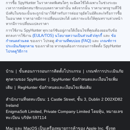
การซื้อ SpyHunter ในราคาลดพิเศษใดๆ จะมีผลใช้ได้เฉพาะในช่วงระยะ
เวลาการสมัครสมาชิกแบบลดราคาเท่านั้น หลังจากนั้น ราคามาตรฐานที่ใช้
บังคับในขณะนั้นจะถูกนำมาใช้สำหรับการต่ออายุอัตโนมัติและ/หรือการซื้อ
ในอนาคต ราคาอาจมีการเปลี่ยนแปลงได้ แต่เราจะแจ้งให้คุณทราบล่วงหน้า
หากมีการเปลี่ยนแปลงราคา
การใช้งาน SpyHunter ทุกเวอร์ชันอยู่ภายใต้เงื่อนไขที่คุณต้องยอมรับข้อ
ตกลงการใช้งาน
(EULA/TOS)
นโยบายความเป็นส่วนตัว/คุกกี้
และ
ข้อ
กำหนดส่วนลด
ของเรา โปรดดู
คำถามที่พบบ่อย (FAQ)
และ
เกณฑ์การ
ประเมินภัยคุกคาม
ของเราด้วย หากคุณต้องการถอนการติดตั้ง SpyHunter
โปรดดูวิธีการ
บ้าน
ขั้นตอนการถอนการติดตั้งโปรแกรม
เกณฑ์การประเมินภัย
คุกคามของ SpyHunter
SpyHunter ข้อกำหนดและเงื่อนไขเพิ่ม
เติม
RegHunter ข้อกำหนดและเงื่อนไขเพิ่มเติม
สำนักงานที่จดทะเบียน: 1 Castle Street, ชั้น 3, Dublin 2 D02XD82
Ireland
EnigmaSoft Limited, Private Company Limited โดยหุ้น, หมายเลข
ทะเบียน บริษัท 597114
Mac และ MacOS เป็นเครื่องหมายการค้าของ Apple Inc. ซึ่งจด