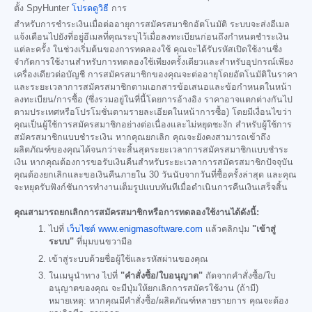
ตั้ง SpyHunter
โปรดดูวิธี
การ
สำหรับการชำระเงินเมื่อต่ออายุการสมัครสมาชิกอัตโนมัติ ระบบจะส่งอีเมล
แจ้งเตือนไปยังที่อยู่อีเมลที่คุณระบุไว้เมื่อลงทะเบียนก่อนถึงกำหนดชำระเงิน
แต่ละครั้ง ในช่วงเริ่มต้นของการทดลองใช้ คุณจะได้รับรหัสเปิดใช้งานซึ่ง
จำกัดการใช้งานสำหรับการทดลองใช้เพียงครั้งเดียวและสำหรับอุปกรณ์เพียง
เครื่องเดียวต่อบัญชี การสมัครสมาชิกของคุณจะต่ออายุโดยอัตโนมัติในราคา
และระยะเวลาการสมัครสมาชิกตามเอกสารข้อเสนอและข้อกำหนดในหน้า
ลงทะเบียน/การซื้อ (ซึ่งรวมอยู่ในที่นี้โดยการอ้างอิง ราคาอาจแตกต่างกันไป
ตามประเทศหรือโปรโมชั่นตามรายละเอียดในหน้าการซื้อ) โดยมีเงื่อนไขว่า
คุณเป็นผู้ใช้การสมัครสมาชิกอย่างต่อเนื่องและไม่หยุดชะงัก สำหรับผู้ใช้การ
สมัครสมาชิกแบบชำระเงิน หากคุณยกเลิก คุณจะยังคงสามารถเข้าถึง
ผลิตภัณฑ์ของคุณได้จนกว่าจะสิ้นสุดระยะเวลาการสมัครสมาชิกแบบชำระ
เงิน หากคุณต้องการขอรับเงินคืนสำหรับระยะเวลาการสมัครสมาชิกปัจจุบัน
คุณต้องยกเลิกและขอเงินคืนภายใน 30 วันนับจากวันที่ซื้อครั้งล่าสุด และคุณ
จะหยุดรับฟังก์ชันการทำงานเต็มรูปแบบทันทีเมื่อดำเนินการคืนเงินเสร็จสิ้น
คุณสามารถยกเลิกการสมัครสมาชิกหรือการทดลองใช้งานได้ดังนี้:
ไปที่
เว็บไซต์ www.enigmasoftware.com
แล้วคลิกปุ่ม
"เข้าสู่
ระบบ"
ที่มุมบนขวามือ
เข้าสู่ระบบด้วยชื่อผู้ใช้และรหัสผ่านของคุณ
ในเมนูนำทาง ไปที่
"คำสั่งซื้อ/ใบอนุญาต"
ถัดจากคำสั่งซื้อ/ใบ
อนุญาตของคุณ จะมีปุ่มให้ยกเลิกการสมัครใช้งาน (ถ้ามี)
หมายเหตุ: หากคุณมีคำสั่งซื้อ/ผลิตภัณฑ์หลายรายการ คุณจะต้อง