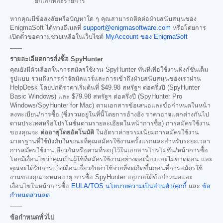
ยกเลิกทีละรายการ
หากคุณมีข้อสงสัยหรือปัญหาใด ๆ คุณสามารถติดต่อฝ่ายสนับสนุนของ
EnigmaSoft ได้ทางอีเมลที่
support@enigmasoftware.com
หรือโดยการ
เปิดตั๋วขอความช่วยเหลือในเว็บไซต์
MyAccount ของ EnigmaSoft
------
รายละเอียดการสั่งซื้อ SpyHunter
คุณยังมีตัวเลือกในการสมัครใช้งาน SpyHunter ทันทีเพื่อใช้งานฟังก์ชันเต็ม
รูปแบบ รวมถึงการกำจัดมัลแวร์และการเข้าถึงฝ่ายสนับสนุนของเราผ่าน
HelpDesk โดยปกติราคาเริ่มต้นที่
$49.98
สหรัฐฯ ต่อครึ่งปี (SpyHunter
Basic Windows) และ
$79.98
สหรัฐฯ ต่อครึ่งปี (SpyHunter Pro
Windows/SpyHunter for Mac) ตามเอกสารข้อเสนอและข้อกำหนดในหน้า
ลงทะเบียน/การซื้อ (ซึ่งรวมอยู่ในที่นี้โดยการอ้างอิง ราคาอาจแตกต่างกันไป
ตามประเทศหรือโปรโมชั่นตามรายละเอียดในหน้าการซื้อ) การสมัครใช้งาน
ของคุณจะ
ต่ออายุโดยอัตโนมัติ
ในอัตราค่าธรรมเนียมการสมัครใช้งาน
มาตรฐานที่ใช้บังคับในขณะที่คุณสมัครใช้งานครั้งแรกและสำหรับระยะเวลา
การสมัครใช้งานเดียวกันหรือตามที่ระบุไว้ในเอกสารโปรโมชั่น/หน้าการซื้อ
โดยมีเงื่อนไขว่าคุณเป็นผู้ใช้ที่สมัครใช้งานอย่างต่อเนื่องและไม่ขาดตอน และ
คุณจะได้รับการแจ้งเตือนเกี่ยวกับค่าใช้จ่ายที่จะเกิดขึ้นก่อนที่การสมัครใช้
งานของคุณจะหมดอายุ การซื้อ SpyHunter อยู่ภายใต้ข้อกำหนดและ
เงื่อนไขในหน้าการซื้อ
EULA/TOS
นโยบายความเป็นส่วนตัว/คุกกี้
และ
ข้อ
กำหนดส่วนลด
------
ข้อกำหนดทั่วไป