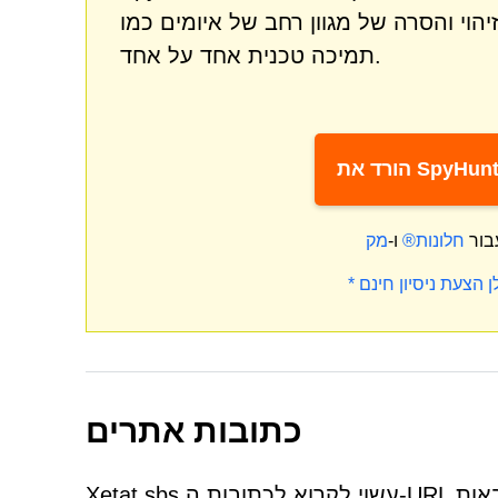
תמיכה טכנית אחד על אחד.
את SpyHunter*
בור
חלונות®
ו-
כתובות אתרים