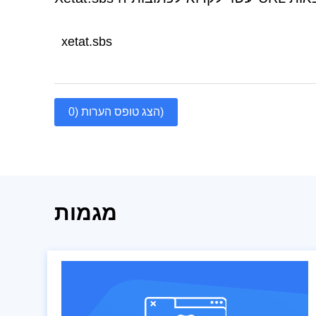
xetat.sbs
הצג טופס הערות (0)
מגמות