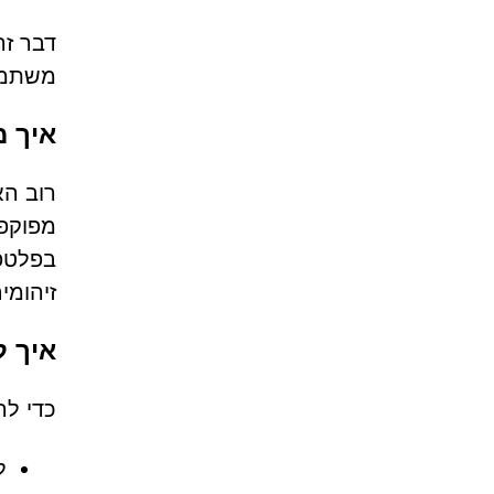
דבר זה
משתמש
איך מש
מפוקפק
בפלטפו
זיהומי
איך ל
כדי להימנע מ
ל