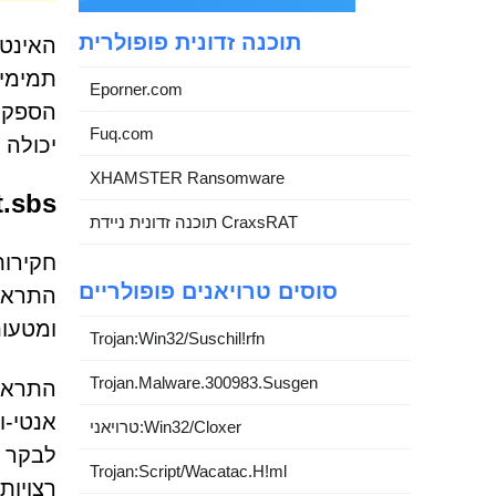
תוכנה זדונית פופולרית
האינטר
תמימים
Eporner.com
Fuq.com
יכולה 
XHAMSTER Ransomware
Xetat.sbs - דף מטע
תוכנה זדונית ניידת CraxsRAT
סוסים טרויאנים פופולריים
התראות
ומטעות
Trojan:Win32/Suschil!rfn
Trojan.Malware.300983.Susgen
התראות
אנטי-ו
טרויאני:Win32/Cloxer
לבקר ב
Trojan:Script/Wacatac.H!ml
רצויות 