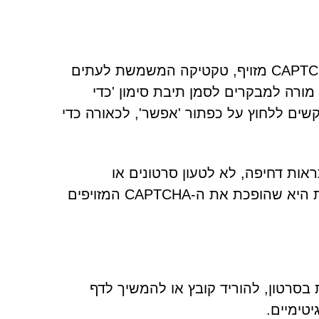
כדי להשיג את מטרתו, Xetat.sbs משתמש במסך אימות CAPTCHA מזויף, טקטיקה המשמשת לעתים
מורה למבקרים לסמן תיבת סימון 'כדי
ים ללחוץ על כפתור 'אפשר', לכאורה כדי
ות דחיפה, לא לטעון סרטונים או
משאבים. מניפולציה חכמה זו של פונקציות דפדפן סטנדרטיות היא שהופכת את ה-CAPTCHA המזויפים
סרטון, להוריד קובץ או להמשיך לדף