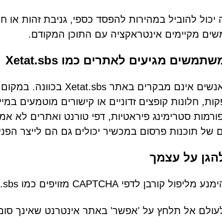
 יכול להוביל במהירות להפסד כספי, גניבת זהות או ח
ים מקיימים אינטראקציה עם התוכן המקודם.
תמשים מגיעים לאתרים כמו Xetat.sbs
רוב האנשים אינם מבקרים ב
ות, חלונות קופצים זדוניים או קישורים מוטמעים במיי
רמות סטרימינג פיראטיות, דפי טורנט ואתרים לא אמ
ם של תוכנות פרסום במכשיר יכולים גם הם לייצר הפניו
הגן על עצמך
ליפול קורבן לדפי CAPTCHA מזויפים כמו Xetat.sbs:
עולם אל תלחץ על 'אפשר' באתר אינטרנט שאינך סומך 