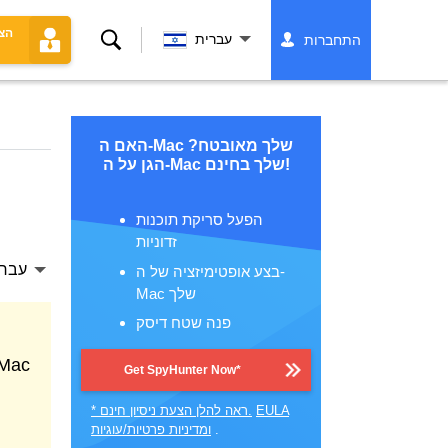
הצ
לחפש
עברית
התחברות
האם ה-Mac שלך מאובטח?
הגן על ה-Mac שלך בחינם!
הפעל סריקת תוכנות
זדוניות
עברי
בצע אופטימיזציה של ה-
Mac שלך
פנה שטח דיסק
Get SpyHunter Now*
EULA
* ראה להלן הצעת ניסיון חינם.
.
ומדיניות פרטיות/עוגיות