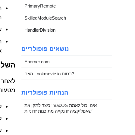
PrimaryRemote
ה
הא
SkilledModuleSearch
שמו
HandlerDivision
נושאים פופולריים
א
Eporner.com
השלכ
האם Lookmovie.io בטוח?
מטעות 
הנחיות פופולריות
כיצד לתקן את 'macOS אינו יכול לאמת
ל
שאפליקציה זו נקייה מתוכנות זדוניות'
ל
ע