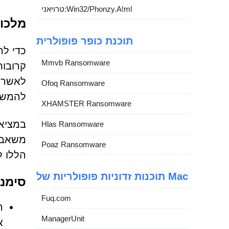
טרויאני:Win32/Phonzy.A!ml
מלכודת ה-HA
תוכנת כופר פופולרית
Mmvb Ransomware
קרובות
לאשר ש
Ofoq Ransomware
להמשיך
XHAMSTER Ransomware
במציאו
Hlas Ransomware
Poaz Ransomware
הללו ל
תוכנות זדוניות פופולריות של Mac
סימנים נ
Fuq.com
ה
ManagerUnit
א