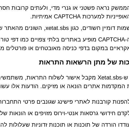
ממשק נראה פשטני או גנרי מדי, ולעתים קרובות חסרים
ופייניות למערכות CAPTCHA אמיתיות.
ת דומיין חשודים, כגון xetat.sbs, השונים מהאתר שאליו התכוון המשתמש לבקר במקור.
ה-CAPTCHA מופיע באתרים בלתי צפויים כמו דפי
קראיים במקום בדפי כניסה מאובטחים או פורטלים מה
ות של מתן הרשאות התראות
לאחר ש-Xetat.sbs מקבל אישור לשלוח התראות,
המקדמות אתרים הונאה או מזיקים. הודעות אלו עשוי
הפנות קורבנות לאתרי פישינג שגונבים פרטי התחברות 
קדם חידושי גרסאות אנטי-וירוס מזויפים או הונאות של
ודדו הורדה של תוכנות או תוכנות זדוניות שעלולות להי