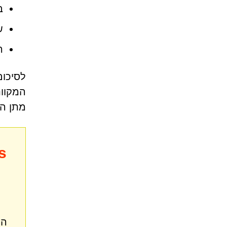
ב
ש
ה
המקוונ
מתן הר
s