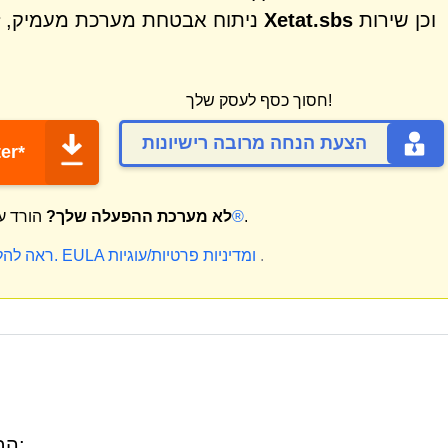
וכן שירות
Xetat.sbs
ניתוח אבטחת מערכת מעמיק, זיהוי והסרה של מגוון רחב של איומים כמו
חסוך כסף לעסק שלך!
הצעת הנחה מרובה רישיונות
הורד 
.
מק®
לא מערכת ההפעלה שלך?
הורד ע
.
ומדיניות פרטיות/עוגיות
EULA
* ראה להלן הצעת ניסיון חינם.
Xetat.sbs עשוי לקרוא לכתובות ה-URL הבאות: