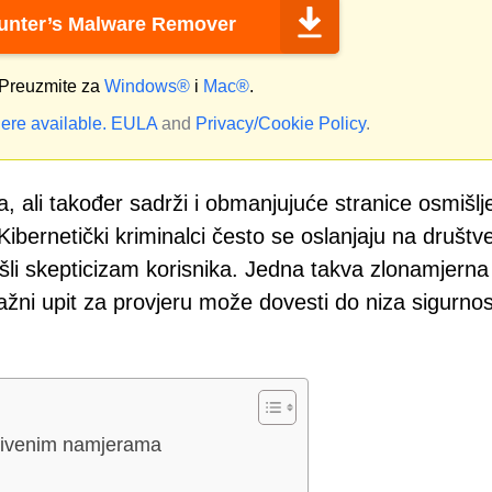
nter’s Malware Remover
Preuzmite za
Windows®
i
Mac®
.
ere available.
EULA
and
Privacy/Cookie Policy
.
ja, ali također sadrži i obmanjujuće stranice osmišl
 Kibernetički kriminalci često se oslanjaju na društv
bišli skepticizam korisnika. Jedna takva zlonamjerna
ažni upit za provjeru može dovesti do niza sigurnos
rivenim namjerama