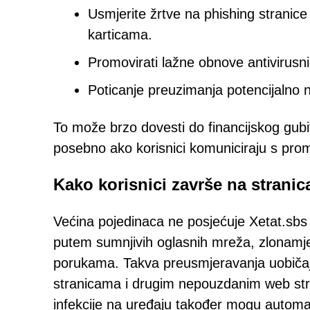
Usmjerite žrtve na phishing stranice
karticama.
Promovirati lažne obnove antivirusni
Poticanje preuzimanja potencijalno n
To može brzo dovesti do financijskog gubit
posebno ako korisnici komuniciraju s pro
Kako korisnici završe na strani
Većina pojedinaca ne posjećuje Xetat.sb
putem sumnjivih oglasnih mreža, zlonamjer
porukama. Takva preusmjeravanja uobičaj
stranicama i drugim nepouzdanim web st
infekcije na uređaju također mogu automa