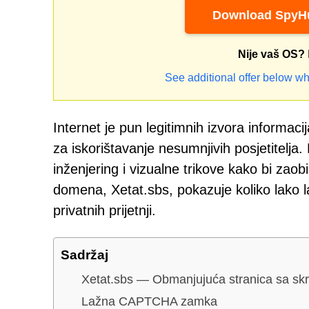
Download SpyHu
Nije vaš OS?
See additional offer below wh
Internet je pun legitimnih izvora informaci
za iskorištavanje nesumnjivih posjetitelja.
inženjering i vizualne trikove kako bi zao
domena, Xetat.sbs, pokazuje koliko lako l
privatnih prijetnji.
Sadržaj
Xetat.sbs — Obmanjujuća stranica sa sk
Lažna CAPTCHA zamka