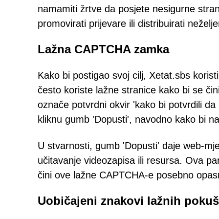
namamiti žrtve da posjete nesigurne stran
promovirati prijevare ili distribuirati neželj
Lažna CAPTCHA zamka
Kako bi postigao svoj cilj, Xetat.sbs kori
često koriste lažne stranice kako bi se čin
označe potvrdni okvir 'kako bi potvrdili d
kliknu gumb 'Dopusti', navodno kako bi nast
U stvarnosti, gumb 'Dopusti' daje web-mje
učitavanje videozapisa ili resursa. Ova 
čini ove lažne CAPTCHA-e posebno opas
Uobičajeni znakovi lažnih pok