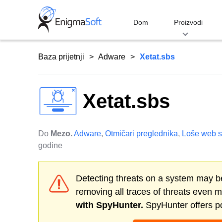
Skip
to
Dom
Proizvodi
content
Baza prijetnji
Adware
Xetat.sbs
Xetat.sbs
Do
Mezo.
Adware
,
Otmičari preglednika
,
Loše web s
godine
Detecting threats on a system may be
removing all traces of threats even 
with SpyHunter.
SpyHunter offers po