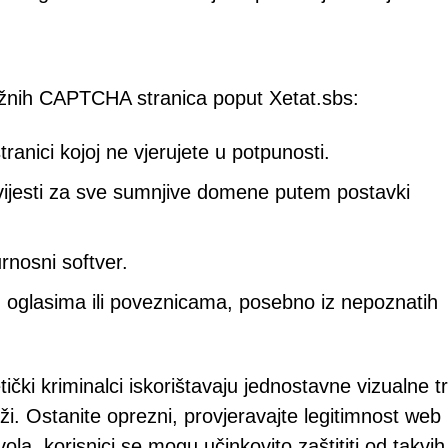
lažnih CAPTCHA stranica poput Xetat.sbs:
tranici kojoj ne vjerujete u potpunosti.
ijesti za sve sumnjive domene putem postavki
urnosni softver.
im oglasima ili poveznicama, posebno iz nepoznatih
ički kriminalci iskorištavaju jednostavne vizualne t
eži. Ostanite oprezni, provjeravajte legitimnost web
ola, korisnici se mogu učinkovito zaštititi od takvih