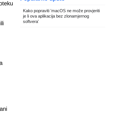
toteku
Kako popraviti 'macOS ne može provjeriti
je li ova aplikacija bez zlonamjernog
softvera'
li
a
ani