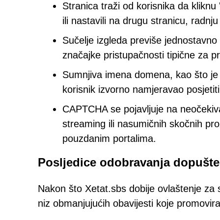
Stranica traži od korisnika da kliknu
ili nastavili na drugu stranicu, radn
Sučelje izgleda previše jednostavno i
značajke pristupačnosti tipične za
Sumnjiva imena domena, kao što je x
korisnik izvorno namjeravao posjetiti
CAPTCHA se pojavljuje na neočekivan
streaming ili nasumičnih skočnih pro
pouzdanim portalima.
Posljedice odobravanja dopušten
Nakon što Xetat.sbs dobije ovlaštenje za s
niz obmanjujućih obavijesti koje promovir