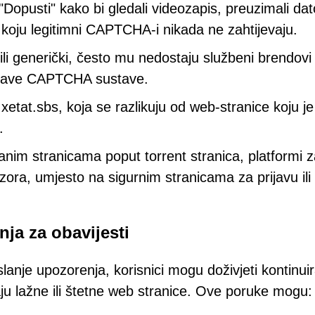
 "Dopusti" kako bi gledali videozapis, preuzimali da
ju koju legitimni CAPTCHA-i nikada ne zahtijevaju.
li generički, često mu nedostaju službeni brendovi i
 prave CAPTCHA sustave.
etat.sbs, koja se razlikuju od web-stranice koju je
.
im stranicama poput torrent stranica, platformi z
zora, umjesto na sigurnim stranicama za prijavu ili
ja za obavijesti
lanje upozorenja, korisnici mogu doživjeti kontinuir
aju lažne ili štetne web stranice. Ove poruke mogu: