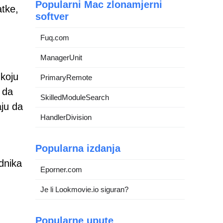
Popularni Mac zlonamjerni
atke,
softver
Fuq.com
ManagerUnit
 koju
PrimaryRemote
e da
SkilledModuleSearch
aju da
HandlerDivision
Popularna izdanja
dnika
Eporner.com
Je li Lookmovie.io siguran?
Popularne upute