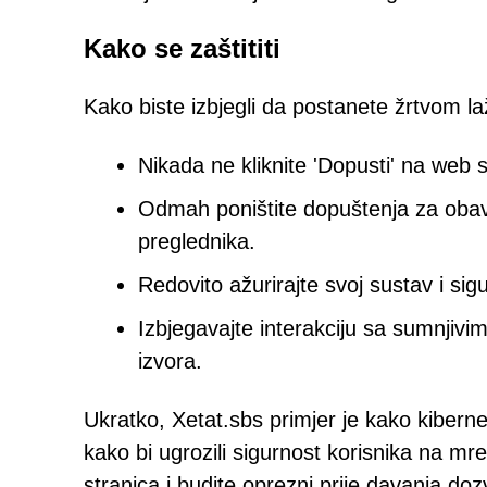
Kako se zaštititi
Kako biste izbjegli da postanete žrtvom 
Nikada ne kliknite 'Dopusti' na web s
Odmah poništite dopuštenja za obav
preglednika.
Redovito ažurirajte svoj sustav i sig
Izbjegavajte interakciju sa sumnjiv
izvora.
Ukratko, Xetat.sbs primjer je kako kibernet
kako bi ugrozili sigurnost korisnika na mr
stranica i budite oprezni prije davanja dozv