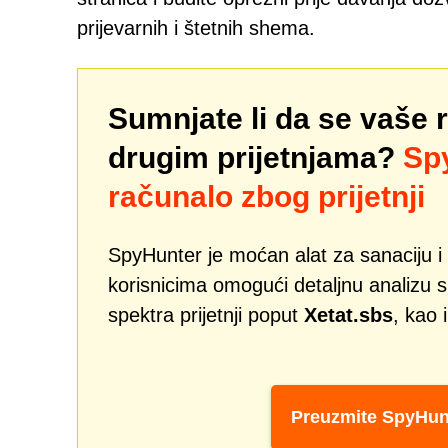
prijevarnih i štetnih shema.
Sumnjate li da se vaše 
drugim prijetnjama?
Spy
računalo zbog prijetnji
SpyHunter je moćan alat za sanaciju i 
korisnicima omogući detaljnu analizu si
spektra prijetnji poput
Xetat.sbs
, kao 
Preuzmite SpyHun