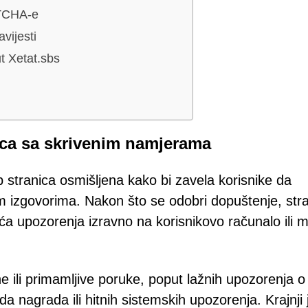
PTCHA-e
vijesti
t Xetat.sbs
ca sa skrivenim namjerama
b stranica osmišljena kako bi zavela korisnike da
m izgovorima. Nakon što se odobri dopuštenje, str
uća upozorenja izravno na korisnikovo računalo ili m
 ili primamljive poruke, poput lažnih upozorenja o
 nagrada ili hitnih sistemskih upozorenja. Krajnji je