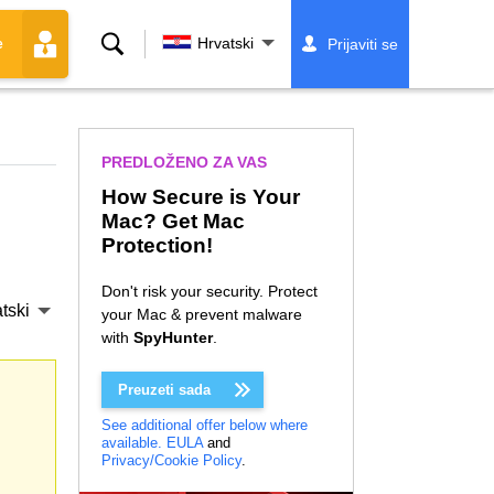
Traži
Hrvatski
Prijaviti se
e
PREDLOŽENO ZA VAS
How Secure is Your
Mac? Get Mac
Protection!
Don't risk your security. Protect
tski
your Mac & prevent malware
with
SpyHunter
.
Preuzeti sada
See additional offer below where
available.
EULA
and
Privacy/Cookie Policy
.