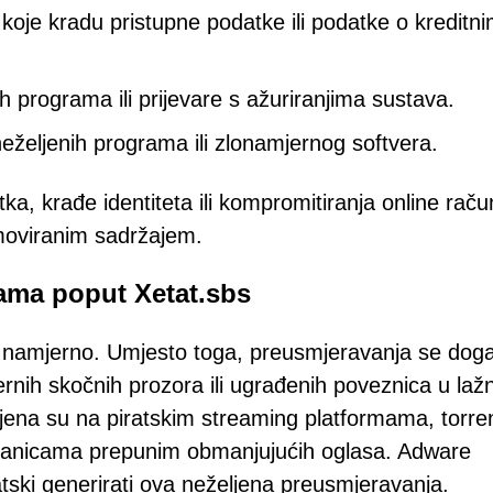
 koje kradu pristupne podatke ili podatke o kreditn
h programa ili prijevare s ažuriranjima sustava.
eželjenih programa ili zlonamjernog softvera.
ka, krađe identiteta ili kompromitiranja online raču
moviranim sadržajem.
cama poput Xetat.sbs
s namjerno. Umjesto toga, preusmjeravanja se dog
nih skočnih prozora ili ugrađenih poveznica u laž
ena su na piratskim streaming platformama, torre
ranicama prepunim obmanjujućih oglasa. Adware
tski generirati ova neželjena preusmjeravanja.