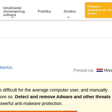
Ponuda s
Istraživanje
popustom na viš
zlonamjernog
Podrška
Društvo
licenci
softvera
tranice
.
Prevedi na:
Hrva
 difficult for the average computer user, and manually
more so.
Detect and remove
Adware
and other threats
werful anti-malware protection.