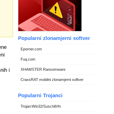
Popularni zlonamjerni softver
jene
Eporner.com
eni
Fuq.com
nih i
XHAMSTER Ransomware
CraxsRAT mobilni zlonamjerni softver
Popularni Trojanci
Trojan:Win32/Suschil!rfn