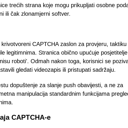
ice trećih strana koje mogu prikupljati osobne pod
eni ili čak zlonamjerni softver.
sti krivotvoreni CAPTCHA zaslon za provjeru, taktiku
ile legitimnima. Stranica obično upućuje posjetitelj
a nisu roboti'. Odmah nakon toga, korisnici se poziv
avili gledati videozapis ili pristupati sadržaju.
stu dopuštenje za slanje push obavijesti, a ne za
pametna manipulacija standardnim funkcijama pregle
nima.
ušaja CAPTCHA-e