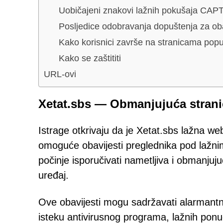
Uobičajeni znakovi lažnih pokušaja CA
Posljedice odobravanja dopuštenja za oba
Kako korisnici završe na stranicama popu
Kako se zaštititi
URL-ovi
Xetat.sbs — Obmanjujuća strani
Istrage otkrivaju da je Xetat.sbs lažna we
omoguće obavijesti preglednika pod lažni
počinje isporučivati nametljiva i obmanjuj
uređaj.
Ove obavijesti mogu sadržavati alarmantne
isteku antivirusnog programa, lažnih ponuda