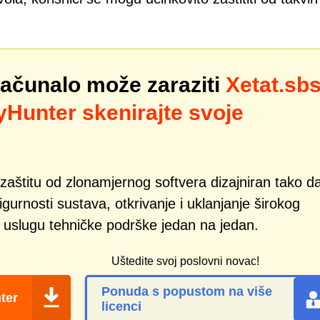
računalo može zaraziti
Xetat.sb
Hunter skenirajte svoje
zaštitu od zlonamjernog softvera dizajniran tako d
gurnosti sustava, otkrivanje i uklanjanje širokog
i uslugu tehničke podrške jedan na jedan.
Uštedite svoj poslovni novac!
Ponuda s popustom na više
ter
licenci