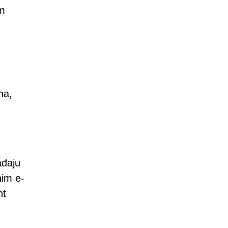
im
na,
ađaju
nim e-
nt