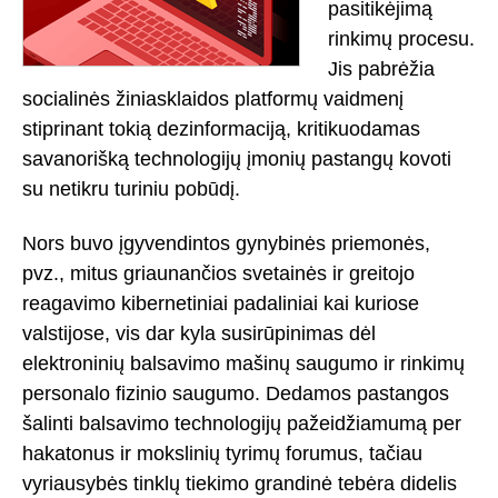
pasitikėjimą
rinkimų procesu.
Jis pabrėžia
socialinės žiniasklaidos platformų vaidmenį
stiprinant tokią dezinformaciją, kritikuodamas
savanorišką technologijų įmonių pastangų kovoti
su netikru turiniu pobūdį.
Nors buvo įgyvendintos gynybinės priemonės,
pvz., mitus griaunančios svetainės ir greitojo
reagavimo kibernetiniai padaliniai kai kuriose
valstijose, vis dar kyla susirūpinimas dėl
elektroninių balsavimo mašinų saugumo ir rinkimų
personalo fizinio saugumo. Dedamos pastangos
šalinti balsavimo technologijų pažeidžiamumą per
hakatonus ir mokslinių tyrimų forumus, tačiau
vyriausybės tinklų tiekimo grandinė tebėra didelis