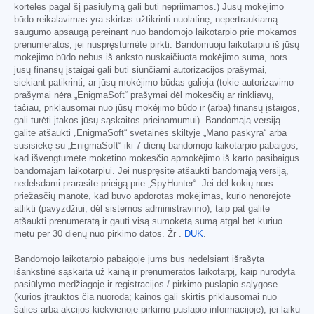
kortelės pagal šį pasiūlymą gali būti nepriimamos.) Jūsų mokėjimo
būdo reikalavimas yra skirtas užtikrinti nuolatinę, nepertraukiamą
saugumo apsaugą pereinant nuo bandomojo laikotarpio prie mokamos
prenumeratos, jei nuspręstumėte pirkti. Bandomuoju laikotarpiu iš jūsų
mokėjimo būdo nebus iš anksto nuskaičiuota mokėjimo suma, nors
jūsų finansų įstaigai gali būti siunčiami autorizacijos prašymai,
siekiant patikrinti, ar jūsų mokėjimo būdas galioja (tokie autorizavimo
prašymai nėra „EnigmaSoft“ prašymai dėl mokesčių ar rinkliavų,
tačiau, priklausomai nuo jūsų mokėjimo būdo ir (arba) finansų įstaigos,
gali turėti įtakos jūsų sąskaitos prieinamumui). Bandomąją versiją
galite atšaukti „EnigmaSoft“ svetainės skiltyje „Mano paskyra“ arba
susisiekę su „EnigmaSoft“ iki 7 dienų bandomojo laikotarpio pabaigos,
kad išvengtumėte mokėtino mokesčio apmokėjimo iš karto pasibaigus
bandomajam laikotarpiui. Jei nuspręsite atšaukti bandomąją versiją,
nedelsdami prarasite prieigą prie „SpyHunter“. Jei dėl kokių nors
priežasčių manote, kad buvo apdorotas mokėjimas, kurio nenorėjote
atlikti (pavyzdžiui, dėl sistemos administravimo), taip pat galite
atšaukti prenumeratą ir gauti visą sumokėtą sumą atgal bet kuriuo
metu per 30 dienų nuo pirkimo datos. Žr .
DUK
.
Bandomojo laikotarpio pabaigoje jums bus nedelsiant išrašyta
išankstinė sąskaita už kainą ir prenumeratos laikotarpį, kaip nurodyta
pasiūlymo medžiagoje ir registracijos / pirkimo puslapio sąlygose
(kurios įtrauktos čia nuoroda; kainos gali skirtis priklausomai nuo
šalies arba akcijos kiekvienoje pirkimo puslapio informacijoje), jei laiku