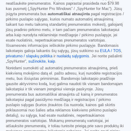
neatšaukėte prenumeratos. Kainos paprastai prasideda nuo
$79.98
kas pusmetį („SpyHunter Pro Windows“ / „SpyHunter for Mac“). Jūsų
įsigyta prenumerata bus
automatiškai atnaujinta
pagal registracijos /
pirkimo puslapio sąlygas, kurios numato automatinį atnaujinimą
taikant tuo metu taikomą standartinį prenumeratos mokestį, galiojantį
jūsų pradinio pirkimo metu, ir tam pačiam prenumeratos laikotarpiui
arba kaip nurodyta reklaminėje medžiagoje / pirkimo puslapyje, jei
esate nuolatinis, nepertraukiamas prenumeratos vartotojas.
Išsamesnės informacijos ieškokite pirkimo puslapyje. Bandomasis
laikotarpis galioja laikantis šių sąlygų, jūsų sutikimo su
EULA / TOS
,
privatumo / slapukų politika
ir
nuolaidų sąlygomis
. Jei norite pašalinti
„SpyHunter“,
sužinokite, kaip
.
Norėdami sumokėti už automatinį prenumeratos atnaujinimą, prieš
kiekvieną mokėjimo datą el. pašto adresu, kurį nurodėte registracijos
metu, bus išsiųstas priminimas. Bandomojo laikotarpio pradžioje
gausite aktyvinimo kodą, kurį galima naudoti tik vienam bandomajam
laikotarpiui ir tik vienam įrenginiui vienoje paskyroje. Jūsų
prenumerata bus automatiškai atnaujinta už kainą ir prenumeratos
laikotarpiui pagal pasiūlymo medžiagą ir registracijos / pirkimo
puslapio sąlygas (kurios įtrauktos čia nuoroda; kainos gali skirtis
priklausomai nuo šalies arba reklamos kiekvieno pirkimo puslapio
detalių), su sąlyga, kad esate nuolatinės, nepertraukiamos
prenumeratos vartotojas. Mokamų prenumeratų vartotojai, jei
atšauksite prenumeratą, ir toliau turėsite prieigą prie savo produktų iki