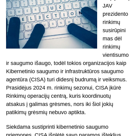
JAV
prezidento
rinkimų
susirūpini
mas dėl
rinkimų
vientisumo
ir saugumo išaugo, todėl tokios organizacijos kaip
Kibernetinio saugumo ir infrastruktūros saugumo
agentūra (CISA) turi didesnį budrumą ir veiksmus.
Prasidėjus 2024 m. rinkimų sezonui, CISA įkūrė
Rinkimų operacijų centrą, kuris koordinuotų
atsakus į galimas grėsmes, nors iki šiol jokių
patikimų grėsmių nebuvo aptikta.
Siekdama sustiprinti kibernetinio saugumo
priemones, CISA išplėtė savo paramos išteklius,