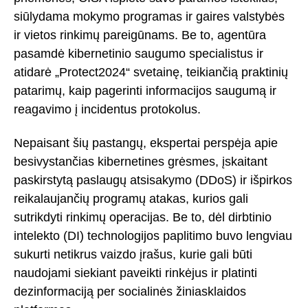
siūlydama mokymo programas ir gaires valstybės
ir vietos rinkimų pareigūnams. Be to, agentūra
pasamdė kibernetinio saugumo specialistus ir
atidarė „Protect2024“ svetainę, teikiančią praktinių
patarimų, kaip pagerinti informacijos saugumą ir
reagavimo į incidentus protokolus.
Nepaisant šių pastangų, ekspertai perspėja apie
besivystančias kibernetines grėsmes, įskaitant
paskirstytą paslaugų atsisakymo (DDoS) ir išpirkos
reikalaujančių programų atakas, kurios gali
sutrikdyti rinkimų operacijas. Be to, dėl dirbtinio
intelekto (DI) technologijos paplitimo buvo lengviau
sukurti netikrus vaizdo įrašus, kurie gali būti
naudojami siekiant paveikti rinkėjus ir platinti
dezinformaciją per socialinės žiniasklaidos