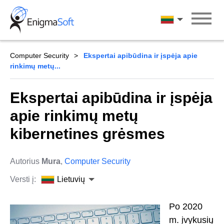
Skip
to
Lietuvių
content
Computer Security
Ekspertai apibūdina ir įspėja apie
rinkimų metų...
Ekspertai apibūdina ir įspėja
apie rinkimų metų
kibernetines grėsmes
Autorius
Mura
,
Computer Security
Versti į:
Lietuvių
Po 2020
m. įvykusių