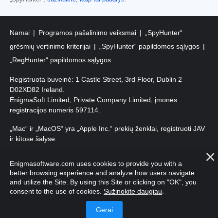
Namai
Programos pašalinimo veiksmai
„SpyHunter“
grėsmių vertinimo kriterijai
„SpyHunter“ papildomos sąlygos
„RegHunter“ papildomos sąlygos
Registruota buveinė: 1 Castle Street, 3rd Floor, Dublin 2
D02XD82 Ireland.
EnigmaSoft Limited, Private Company Limited, įmonės
registracijos numeris 597114.
„Mac“ ir „MacOS“ yra „Apple Inc.“ prekių ženklai, registruoti JAV
ir kitose šalyse.
Autorių teisės 2016-2026. EnigmaSoft Ltd. Visos teisės
Enigmasoftware.com uses cookies to provide you with a
saugomos.
better browsing experience and analyze how users navigate
and utilize the Site. By using this Site or clicking on "OK", you
consent to the use of cookies.
Sužinokite daugiau
.