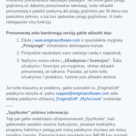
mokamos prenumeratos laikotarpio pabaigos. Jei norite gauti pinigų
grąžinimą už dabartinį prenumeratos laikotarpį, turite atšaukti
prenumeratą ir pateikti prašymą dėl pinigų grąžinimo per 30 dienų nuo
paskutinio pirkimo, o kai bus apdorotas pinigų grąžinimas, iš karto
nebegausite visų funkcijų.
Prenumeratą arba bandomąją versiją galite atšaukti taip:
Eikite į
www.enigmasoftware.com
ir spustelėkite mygtuką
„Prisijungti“
viršutiniame dešiniajame kampe.
Prisijunkite naudodami savo vartotojo vardą ir slaptažodį.
Naršymo meniu eikite į
„Užsakymas / licencijos“.
Šalia
užsakymo / licencijos yra mygtukas, skirtas atšaukti
prenumeratą, jei taikoma. Pastaba: jei turite kelis
užsakymus / produktus, turėsite juos atšaukti atskirai.
Jei turite klausimų ar problemų, galite susisiekti su „EnigmaSoft“
palaikymo tarnyba el. paštu
support@enigmasoftware.com
arba
atidarę palaikymo užklausą
„EnigmaSoft“ „MyAccount“
svetainėje.
------
„SpyHunter“ pirkimo informacija
Taip pat galite nedelsdami užsiprenumeruoti „SpyHunter“, kad
galėtumėte naudotis visomis funkcijomis, įskaitant kenkėjiškų
programų šalinimą ir prieigą prie mūsų palaikymo skyriaus per mūsų
pagalbos tarnybą. Paprastai kaina prasideda nuo
$49.98
kas pusmetį