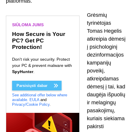
platformas.
Grėsmių
tyrinėtojas
SIŪLOMA JUMS
Tomas Hegelis
How Secure is Your
atkreipia dėmesį
PC? Get PC
Protection!
į psichologinį
dezinformacijos
Don't risk your security. Protect
kampanijų
your PC & prevent malware with
poveikį,
SpyHunter
.
atkreipdamas
Parsisiųsti dabar
dėmesį į tai, kad
daugėja išpuolių
See additional offer below where
available.
EULA
and
ir melagingų
Privacy/Cookie Policy
.
pasakojimų,
kuriais siekiama
pakirsti