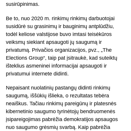
susirūpinimas.
Be to, nuo 2020 m. rinkimų rinkimų darbuotojai
susidūrė su grasinimų ir bauginimų antplūdžiu,
todėl keliose valstijose buvo imtasi teisėkūros
veiksmų siekiant apsaugoti jų saugumą ir
privatumą. Privačios organizacijos, pvz., „The
Elections Group“, taip pat įsitraukė, kad suteiktų
išteklius asmeninei informacijai apsaugoti ir
privatumui internete didinti.
Nepaisant nuolatinių pastangų didinti rinkimų
saugumą, iššūkių išlieka, o rezultatas tebėra
neaiškus. Tačiau rinkimų pareigūnų ir platesnės
kibernetinio saugumo tyrinėtojų bendruomenės
įsipareigojimas pabrėžia demokratijos apsaugos
nuo saugumo grėsmių svarbą. Kaip pabrėžia