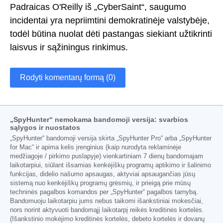
Padraicas O'Reilly iš „CyberSaint“, saugumo
incidentai yra nepriimtini demokratinėje valstybėje,
todėl būtina nuolat dėti pastangas siekiant užtikrinti
laisvus ir sąžiningus rinkimus.
Rodyti komentarų formą (0)
„SpyHunter“ nemokama bandomoji versija: svarbios
sąlygos ir nuostatos
„SpyHunter“ bandomoji versija skirta „SpyHunter Pro“ arba „SpyHunter
for Mac“ ir apima kelis įrenginius (kaip nurodyta reklaminėje
medžiagoje / pirkimo puslapyje) vienkartiniam 7 dienų bandomajam
laikotarpiui, siūlant išsamias kenkėjiškų programų aptikimo ir šalinimo
funkcijas, didelio našumo apsaugas, aktyviai apsaugančias jūsų
sistemą nuo kenkėjiškų programų grėsmių, ir prieigą prie mūsų
techninės pagalbos komandos per „SpyHunter“ pagalbos tarnybą.
Bandomuoju laikotarpiu jums nebus taikomi išankstiniai mokesčiai,
nors norint aktyvuoti bandomąjį laikotarpį reikės kreditinės kortelės.
(Išankstinio mokėjimo kreditinės kortelės, debeto kortelės ir dovanų