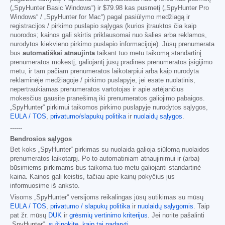
(„SpyHunter Basic Windows“) ir
$79.98
kas pusmetį („SpyHunter Pro
Windows“ / „SpyHunter for Mac“) pagal pasiūlymo medžiagą ir
registracijos / pirkimo puslapio sąlygas (kurios įtrauktos čia kaip
nuorodos; kainos gali skirtis priklausomai nuo šalies arba reklamos,
nurodytos kiekvieno pirkimo puslapio informacijoje). Jūsų prenumerata
bus
automatiškai atnaujinta
taikant tuo metu taikomą standartinį
prenumeratos mokestį, galiojantį jūsų pradinės prenumeratos įsigijimo
metu, ir tam pačiam prenumeratos laikotarpiui arba kaip nurodyta
reklaminėje medžiagoje / pirkimo puslapyje, jei esate nuolatinis,
nepertraukiamas prenumeratos vartotojas ir apie artėjančius
mokesčius gausite pranešimą iki prenumeratos galiojimo pabaigos.
„SpyHunter“ pirkimui taikomos pirkimo puslapyje nurodytos sąlygos,
EULA / TOS
,
privatumo/slapukų politika
ir
nuolaidų sąlygos
.
------
Bendrosios sąlygos
Bet koks „SpyHunter“ pirkimas su nuolaida galioja siūlomą nuolaidos
prenumeratos laikotarpį. Po to automatiniam atnaujinimui ir (arba)
būsimiems pirkimams bus taikoma tuo metu galiojanti standartinė
kaina. Kainos gali keistis, tačiau apie kainų pokyčius jus
informuosime iš anksto.
Visoms „SpyHunter“ versijoms reikalingas jūsų sutikimas su mūsų
EULA / TOS
,
privatumo / slapukų politika
ir
nuolaidų sąlygomis
. Taip
pat žr. mūsų
DUK
ir
grėsmių vertinimo kriterijus
. Jei norite pašalinti
„SpyHunter“,
sužinokite, kaip tai padaryti
.