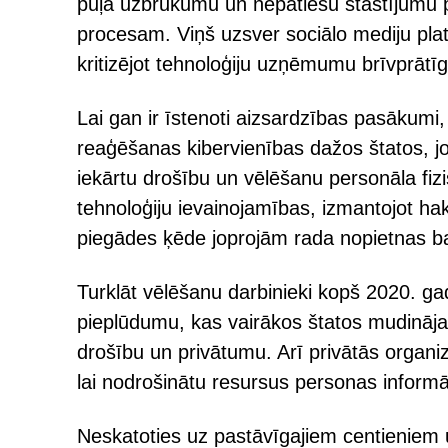
pūļa uzbrukumu un nepatiesu stāstījumu p
procesam. Viņš uzsver sociālo mediju pla
kritizējot tehnoloģiju uzņēmumu brīvprātīg
Lai gan ir īstenoti aizsardzības pasākum
reaģēšanas kibervienības dažos štatos, j
iekārtu drošību un vēlēšanu personāla fiz
tehnoloģiju ievainojamības, izmantojot ha
piegādes ķēde joprojām rada nopietnas b
Turklāt vēlēšanu darbinieki kopš 2020. g
pieplūdumu, kas vairākos štatos mudināja
drošību un privātumu. Arī privātās organiz
lai nodrošinātu resursus personas informā
Neskatoties uz pastāvīgajiem centieniem 