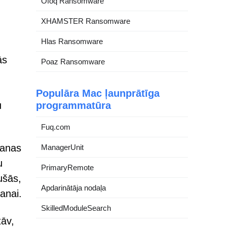
Ofoq Ransomware
XHAMSTER Ransomware
Hlas Ransomware
ās
Poaz Ransomware
Populāra Mac ļaunprātīga
u
programmatūra
Fuq.com
šanas
ManagerUnit
u
PrimaryRemote
ušās,
Apdarinātāja nodaļa
anai.
SkilledModuleSearch
tāv,