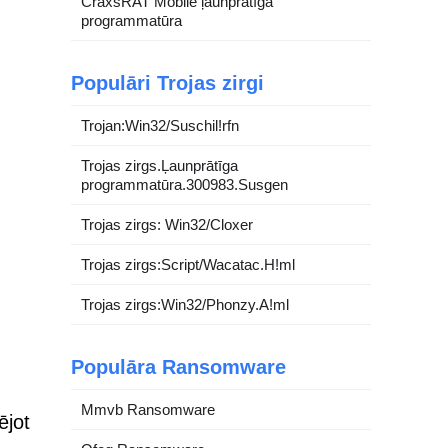
CraxsRAT Mobile ļaunprātīga
programmatūra
Populāri Trojas zirgi
Trojan:Win32/Suschil!rfn
Trojas zirgs.Ļaunprātīga
programmatūra.300983.Susgen
Trojas zirgs: Win32/Cloxer
Trojas zirgs:Script/Wacatac.H!ml
Trojas zirgs:Win32/Phonzy.A!ml
Populāra Ransomware
Mmvb Ransomware
ējot