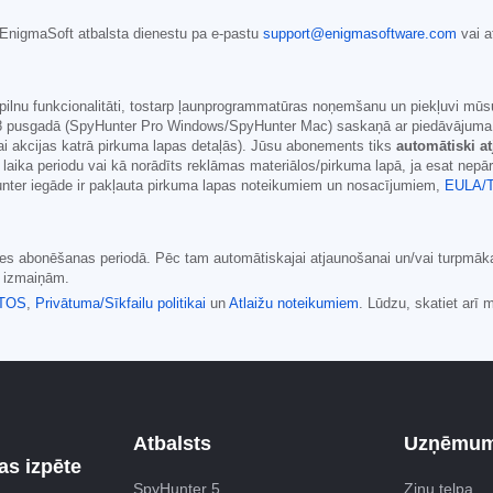
r EnigmaSoft atbalsta dienestu pa e-pastu
support@enigmasoftware.com
vai a
pilnu funkcionalitāti, tostarp ļaunprogrammatūras noņemšanu un piekļuvi mūsu
8
pusgadā (SpyHunter Pro Windows/SpyHunter Mac) saskaņā ar piedāvājuma mat
s vai akcijas katrā pirkuma lapas detaļās). Jūsu abonements tiks
automātiski a
laika periodu vai kā norādīts reklāmas materiālos/pirkuma lapā, ja esat nep
er iegāde ir pakļauta pirkuma lapas noteikumiem un nosacījumiem,
EULA/
aides abonēšanas periodā. Pēc tam automātiskajai atjaunošanai un/vai turpmā
u izmaiņām.
TOS
,
Privātuma/Sīkfailu politikai
un
Atlaižu noteikumiem
. Lūdzu, skatiet arī
Atbalsts
Uzņēmu
s izpēte
SpyHunter 5
Ziņu telpa