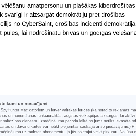
r vēlēšanu amatpersonu un plašākas kiberdrošības
svarīgi ir aizsargāt demokrātiju pret drošības
ijs no CyberSaint, drošības incidenti demokrātijā 
kt pūles, lai nodrošinātu brīvas un godīgas vēlēšan
oteikumi un nosacījumi
 SpyHunter Mac datoriem un ietver vairākas ierīces (kā norādīts reklāmas ma
nas un noņemšanas funkcionalitāti, augstas veiktspējas aizsargus, lai aktīv
 palīdzības dienestu. Izmēģinājuma perioda laikā no jums netiks iekasēta pr
artes un dāvanu kartes var netikt pieņemtas saskaņā ar šo piedāvājumu.) Pra
 izmēģinājuma uz maksas abonementu, ja jūs nolemjat veikt pirkumu. No jūsu