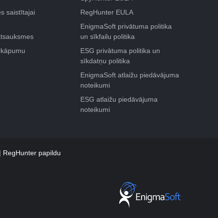
s saistītajai
RegHunter EULA
EnigmaSoft privātuma politika
atsauksmes
un sīkfailu politika
ārkāpumu
ESG privātuma politika un
sīkdatņu politika
EnigmaSoft atlaižu piedāvājuma
noteikumi
ESG atlaižu piedāvājuma
noteikumi
RegHunter papildu