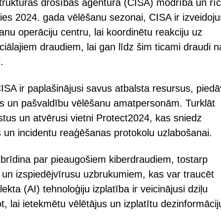
struktūras drošības aģentūra (CISA) modrība un rīc
ies 2024. gada vēlēšanu sezonai, CISA ir izveidoju
anu operāciju centru, lai koordinētu reakciju uz
ciālajiem draudiem, lai gan līdz šim ticami draudi n
.
ISA ir paplašinājusi savus atbalsta resursus, piedā
s un pašvaldību vēlēšanu amatpersonām. Turklāt
istus un atvērusi vietni Protect2024, kas sniedz
 un incidentu reaģēšanas protokolu uzlabošanai.
 brīdina par pieaugošiem kiberdraudiem, tostarp
 un izspiedējvīrusu uzbrukumiem, kas var traucēt
kta (AI) tehnoloģiju izplatība ir veicinājusi dziļu
t, lai ietekmētu vēlētājus un izplatītu dezinformācij