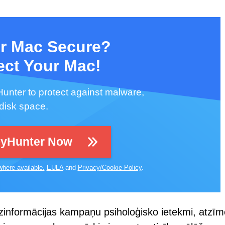
ur Mac Secure?
ect Your Mac!
unter to protect against malware,
 disk space.
pyHunter Now
where available.
EULA
and
Privacy/Cookie Policy
.
informācijas kampaņu psiholoģisko ietekmi, atzīm