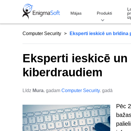
Skip
Ļ
to
Mājas
Produkti
p
iz
content
Computer Security
Eksperti ieskicē un brīdin
Eksperti ieskicē un
kiberdraudiem
Līdz
Mura.
gadam
Computer Security
. gadā
Pēc 2
bažas
palie