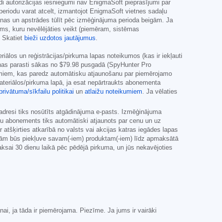
šādi autorizācijas iesniegumi nav EnigmaSoft pieprasījumi par
eriodu varat atcelt, izmantojot EnigmaSoft vietnes sadaļu
nas un apstrādes tūlīt pēc izmēģinājuma perioda beigām. Ja
ums, kuru nevēlējāties veikt (piemēram, sistēmas
. Skatiet
bieži uzdotos jautājumus
.
los un reģistrācijas/pirkuma lapas noteikumos (kas ir iekļauti
enas parasti sākas no
$79.98
pusgadā (SpyHunter Pro
umiem, kas paredz automātisku atjaunošanu par piemērojamo
ateriālos/pirkuma lapā, ja esat nepārtraukts abonementa
privātuma/sīkfailu politikai
un
atlaižu noteikumiem
. Ja vēlaties
adresi tiks nosūtīts atgādinājuma e-pasts. Izmēģinājuma
ūsu abonements tiks automātiski atjaunots par cenu un uz
atšķirties atkarībā no valsts vai akcijas katras iegādes lapas
rojām būs piekļuve savam(-iem) produktam(-iem) līdz apmaksātā
sai 30 dienu laikā pēc pēdējā pirkuma, un jūs nekavējoties
i, ja tāda ir piemērojama. Piezīme. Ja jums ir vairāki