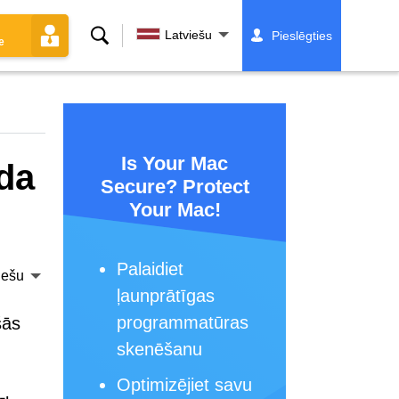
Meklēt
Latviešu
Pieslēgties
e
Is Your Mac
ada
Secure? Protect
Your Mac!
Palaidiet
iešu
ļaunprātīgas
programmatūras
šās
skenēšanu
Optimizējiet savu