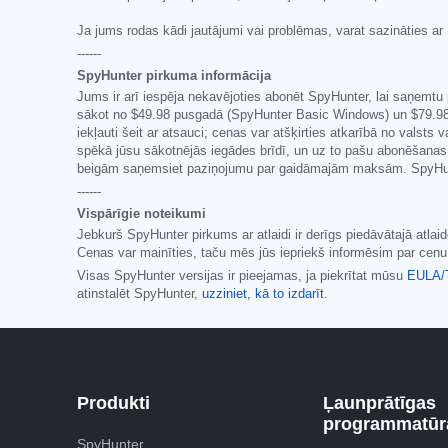
Ja jums rodas kādi jautājumi vai problēmas, varat sazināties a
------
SpyHunter pirkuma informācija
Jums ir arī iespēja nekavējoties abonēt SpyHunter, lai saņemtu 
sākot no
$49.98
pusgadā (SpyHunter Basic Windows) un
$79.9
iekļauti šeit ar atsauci; cenas var atšķirties atkarībā no valst
spēkā jūsu sākotnējās iegādes brīdī, un uz to pašu abonēšanas 
beigām saņemsiet paziņojumu par gaidāmajām maksām. SpyHunt
------
Vispārīgie noteikumi
Jebkurš SpyHunter pirkums ar atlaidi ir derīgs piedāvātajā atl
Cenas var mainīties, taču mēs jūs iepriekš informēsim par cen
Visas SpyHunter versijas ir pieejamas, ja piekrītat mūsu
EULA/
atinstalēt SpyHunter,
uzziniet, kā to izdarīt
.
Produkti
Ļaunprātīgas
programmatūra
SpyHunter