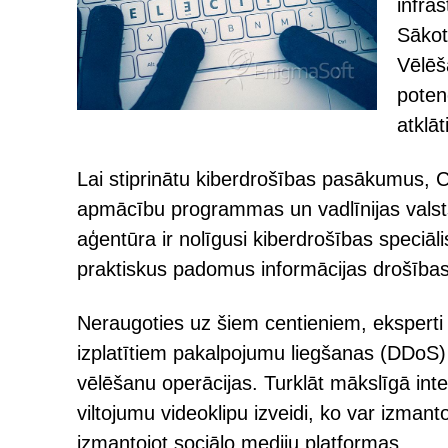
infra
Sākot
Vēlēš
poten
atklāti
Lai stiprinātu kiberdrošības pasākumus, C
apmācību programmas un vadlīnijas valst
aģentūra ir nolīgusi kiberdrošības speciāl
praktiskus padomus informācijas drošības
Neraugoties uz šiem centieniem, eksperti
izplatītiem pakalpojumu liegšanas (DDoS)
vēlēšanu operācijas. Turklāt mākslīgā intele
viltojumu videoklipu izveidi, ko var izmanto
izmantojot sociālo mediju platformas.