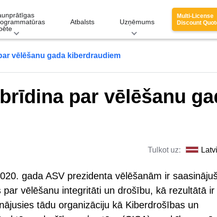
aunprātīgas
Multi-License
rogrammatūras
Atbalsts
Uzņēmums
Discount Quot
pēte
a par vēlēšanu gada kiberdraudiem
 brīdina par vēlēšanu g
Tulkot uz:
Latv
020. gada ASV prezidenta vēlēšanām ir saasināju
 par vēlēšanu integritāti un drošību, kā rezultātā ir
linājusies tādu organizāciju kā Kiberdrošības un