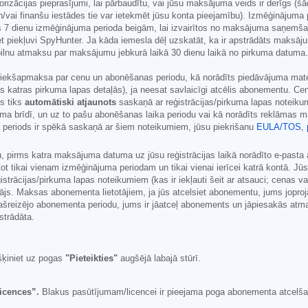
torizācijas pieprasījumi, lai pārbaudītu, vai jūsu maksājuma veids ir derīgs (
ai finanšu iestādes tie var ietekmēt jūsu konta pieejamību). Izmēģinājuma p
 7 dienu izmēģinājuma perioda beigām, lai izvairītos no maksājuma saņemša
et piekļuvi SpyHunter. Ja kāda iemesla dēļ uzskatāt, ka ir apstrādāts maksāj
 pilnu atmaksu par maksājumu jebkurā laikā 30 dienu laikā no pirkuma datuma
iekšapmaksa par cenu un abonēšanas periodu, kā norādīts piedāvājuma materiā
ijas katras pirkuma lapas detaļās), ja neesat savlaicīgi atcēlis abonementu. C
s tiks
automātiski atjaunots
saskaņā ar reģistrācijas/pirkuma lapas noteik
ma brīdī, un uz to pašu abonēšanas laika periodu vai kā norādīts reklāmas m
ma periods ir spēkā saskaņā ar šiem noteikumiem, jūsu piekrišanu
EULA/TOS
,
pirms katra maksājuma datuma uz jūsu reģistrācijas laikā norādīto e-pasta 
ot tikai vienam izmēģinājuma periodam un tikai vienai ierīcei katrā kontā. J
rācijas/pirkuma lapas noteikumiem (kas ir iekļauti šeit ar atsauci; cenas var 
otājs. Maksas abonementa lietotājiem, ja jūs atcelsiet abonementu, jums jop
reizējo abonementa periodu, jums ir jāatceļ abonements un jāpiesakās atmak
strādāta.
šķiniet uz pogas
"Pieteikties"
augšējā labajā stūrī.
icences”.
Blakus pasūtījumam/licencei ir pieejama poga abonementa atcelšana