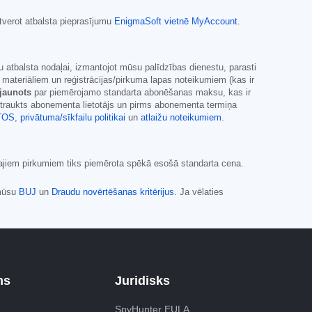
tverot atbalsta pieprasījumu
EnigmaSoft vietnē MyAccount
.
 atbalsta nodaļai, izmantojot mūsu palīdzības dienestu, parasti
eriāliem un reģistrācijas/pirkuma lapas noteikumiem (kas ir
tjaunots
par piemērojamo standarta abonēšanas maksu, kas ir
ārtraukts abonementa lietotājs un pirms abonementa termiņa
TOS
,
privātuma/sīkfailu politikai
un
atlaižu noteikumiem
.
kajiem pirkumiem tiks piemērota spēkā esošā standarta cena.
 mūsu
BUJ
un
Draudu novērtēšanas kritērijus
. Ja vēlaties
ms
Juridisks
SpyHunter EULA