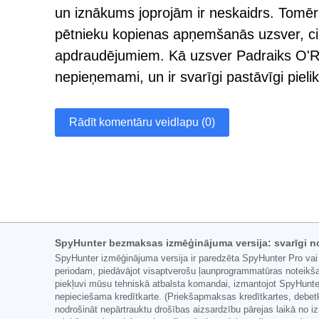
un iznākums joprojām ir neskaidrs. Tomē
pētnieku kopienas apņemšanās uzsver, cik 
apdraudējumiem. Kā uzsver Padraiks O'Reil
nepieņemami, un ir svarīgi pastāvīgi pieli
Rādīt komentāru veidlapu (0)
SpyHunter bezmaksas izmēģinājuma versija: svarīgi n
SpyHunter izmēģinājuma versija ir paredzēta SpyHunter Pro vai
periodam, piedāvājot visaptverošu ļaunprogrammatūras noteikša
piekļuvi mūsu tehniskā atbalsta komandai, izmantojot SpyHunter
nepieciešama kredītkarte. (Priekšapmaksas kredītkartes, debetk
nodrošināt nepārtrauktu drošības aizsardzību pārejas laikā no