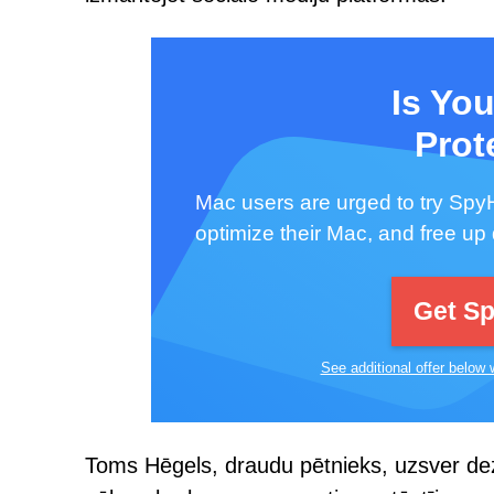
Is Yo
Prot
Mac users are urged to try SpyH
optimize their Mac, and free up
Get S
See additional offer below 
Toms Hēgels, draudu pētnieks, uzsver dez