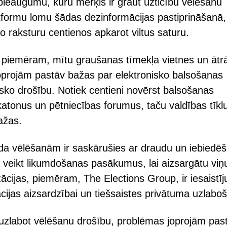
ieaugumu, kuru mērķis ir graut uzticību vēlēšanu
tformu lomu šādas dezinformācijas pastiprināšanā,
o raksturu centienos apkarot viltus saturu.
i, piemēram, mītu graušanas tīmekļa vietnes un ātr
oprojām pastāv bažas par elektronisko balsošanas
isko drošību. Notiek centieni novērst balsošanas
katonus un pētniecības forumus, taču valdības tīkl
ažas.
ada vēlēšanām ir saskārušies ar draudu un iebiedē
 veikt likumdošanas pasākumus, lai aizsargātu viņ
ācijas, piemēram, The Elections Group, ir iesaistīj
cijas aizsardzībai un tiešsaistes privātuma uzlaboš
uzlabot vēlēšanu drošību, problēmas joprojām pas