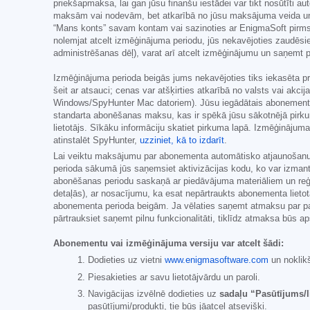
priekšapmaksa, lai gan jūsu finanšu iestādei var tikt nosūtīti au
maksām vai nodevām, bet atkarībā no jūsu maksājuma veida un/v
“Mans konts” savam kontam vai sazinoties ar EnigmaSoft pirms
nolemjat atcelt izmēģinājuma periodu, jūs nekavējoties zaudēsi
administrēšanas dēļ), varat arī atcelt izmēģinājumu un saņemt
Izmēģinājuma perioda beigās jums nekavējoties tiks iekasēta pr
šeit ar atsauci; cenas var atšķirties atkarībā no valsts vai akc
Windows/SpyHunter Mac datoriem). Jūsu iegādātais abonement
standarta abonēšanas maksu, kas ir spēkā jūsu sākotnējā pirku
lietotājs. Sīkāku informāciju skatiet pirkuma lapā. Izmēģināju
atinstalēt SpyHunter,
uzziniet, kā to izdarīt
.
Lai veiktu maksājumu par abonementa automātisko atjaunošanu, 
perioda sākumā jūs saņemsiet aktivizācijas kodu, ko var izmant
abonēšanas periodu saskaņā ar piedāvājuma materiāliem un reģist
detaļās), ar nosacījumu, ka esat nepārtraukts abonementa liet
abonementa perioda beigām. Ja vēlaties saņemt atmaksu par paš
pārtrauksiet saņemt pilnu funkcionalitāti, tiklīdz atmaksa būs ap
Abonementu vai izmēģinājuma versiju var atcelt šādi:
Dodieties uz vietni
www.enigmasoftware.com
un noklik
Piesakieties ar savu lietotājvārdu un paroli.
Navigācijas izvēlnē dodieties uz
sadaļu “Pasūtījums/l
pasūtījumi/produkti, tie būs jāatceļ atsevišķi.