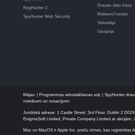
Draudu datu bāze
RegHunter 2
MalwareTracker
SpyHunter Web Security
Videoklipi
Glosārijs
Mājas
Programmas atinstalēšanas soļi
SpyHunter draud
noteikumi un nosacījumi
Juridiskā adrese: 1 Castle Street, 3rd Floor, Dublin 2 D02
EnigmaSoft Limited, Private Company Limited ar akcijām,
Mac un MacOS ir Apple Inc. preču zīmes, kas reģistrētas AS