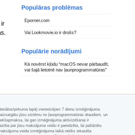
Populāras problēmas
Eporner.com
ir
as.
Vai Lookmovie.io ir drošs?
Populārie norādījumi
Kā novērst kļūdu “macOS nevar pārbaudīt,
vai šajā lietotnē nav ļaunprogrammatūras”
teriālos/pirkuma lapā) vienreizējam 7 dienu izmēģinājuma
i aizsargātu jūsu sistēmu no ļaunprogrammatūras draudiem, un
iekšapmaksa, lai gan izmēģinājuma aktivizēšanai ir
sība par jūsu maksājuma veidu ir paredzēta, lai palīdzētu
 maksājuma veida izmēģinājuma laikā netiks iekasēta