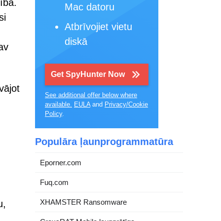
ība.
Mac datoru
si
Atbrīvojiet vietu
diskā
av
Get SpyHunter Now
vājot
See additional offer below where
available.
EULA
and
Privacy/Cookie
Policy
.
Populāra ļaunprogrammatūra
Eporner.com
Fuq.com
XHAMSTER Ransomware
u,