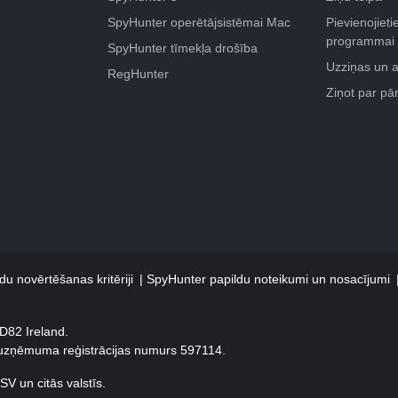
SpyHunter operētājsistēmai Mac
Pievienojietie
programmai
SpyHunter tīmekļa drošība
Uzziņas un 
RegHunter
Ziņot par p
u novērtēšanas kritēriji
SpyHunter papildu noteikumi un nosacījumi
XD82 Ireland.
 uzņēmuma reģistrācijas numurs 597114.
V un citās valstīs.