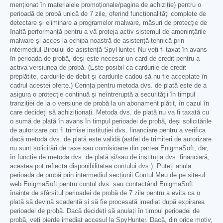
menționat în materialele promoționale/pagina de achiziție) pentru o
perioadă de probă unică de 7 zile, oferind funcționalități complete de
detectare și eliminare a programelor malware, măsuri de protecție de
înaltă performanță pentru a vă proteja activ sistemul de amenințările
malware și acces la echipa noastră de asistență tehnică prin
intermediul Biroului de asistență SpyHunter. Nu veți fi taxat în avans
în perioada de probă, deși este necesar un card de credit pentru a
activa versiunea de probă. (Este posibil ca cardurile de credit
preplătite, cardurile de debit și cardurile cadou să nu fie acceptate în
cadrul acestei oferte.) Cerința pentru metoda dvs. de plată este de a
asigura o protecție continuă și neîntreruptă a securității în timpul
tranziției de la o versiune de probă la un abonament plătit, în cazul în
care decideți să achiziționați. Metoda dvs. de plată nu va fi taxată cu
o sumă de plată în avans în timpul perioadei de probă, deși solicitările
de autorizare pot fi trimise instituției dvs. financiare pentru a verifica
dacă metoda dvs. de plată este validă (astfel de trimiteri de autorizare
nu sunt solicitări de taxe sau comisioane din partea EnigmaSoft, dar,
în funcție de metoda dvs. de plată și/sau de instituția dvs. financiară,
acestea pot reflecta disponibilitatea contului dvs.). Puteți anula
perioada de probă prin intermediul secțiunii Contul Meu de pe site-ul
web EnigmaSoft pentru contul dvs. sau contactând EnigmaSoft
înainte de sfârșitul perioadei de probă de 7 zile pentru a evita ca o
plată să devină scadentă și să fie procesată imediat după expirarea
perioadei de probă. Dacă decideți să anulați în timpul perioadei de
probă, veți pierde imediat accesul la SpyHunter. Dacă, din orice motiv,