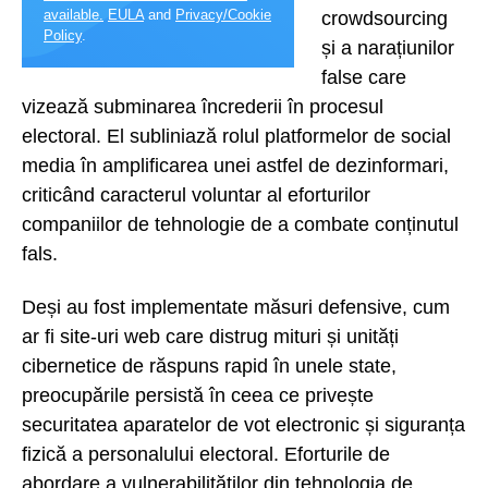
available.
EULA
and
Privacy/Cookie
crowdsourcing
Policy
.
și a narațiunilor
false care
vizează subminarea încrederii în procesul
electoral. El subliniază rolul platformelor de social
media în amplificarea unei astfel de dezinformari,
criticând caracterul voluntar al eforturilor
companiilor de tehnologie de a combate conținutul
fals.
Deși au fost implementate măsuri defensive, cum
ar fi site-uri web care distrug mituri și unități
cibernetice de răspuns rapid în unele state,
preocupările persistă în ceea ce privește
securitatea aparatelor de vot electronic și siguranța
fizică a personalului electoral. Eforturile de
abordare a vulnerabilităților din tehnologia de