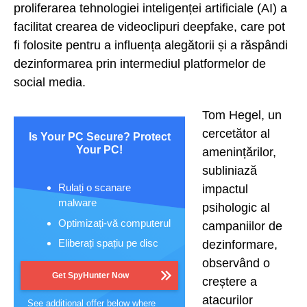
proliferarea tehnologiei inteligenței artificiale (AI) a
facilitat crearea de videoclipuri deepfake, care pot
fi folosite pentru a influența alegătorii și a răspândi
dezinformarea prin intermediul platformelor de
social media.
Tom Hegel, un
cercetător al
Is Your PC Secure? Protect
Your PC!
amenințărilor,
subliniază
Rulați o scanare
impactul
malware
psihologic al
Optimizați-vă computerul
campaniilor de
Eliberați spațiu pe disc
dezinformare,
observând o
Get SpyHunter Now
creștere a
atacurilor
See additional offer below where