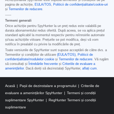
pagina de achiziție,
EULA/TOS
,
Politicii de confidențialitate/cookie-uri
și
Termenilor de reducere
.
------
Termeni generali
Orice achiziție pentru SpyHunter la un preț redus este valabilă pe
durata abonamentului redus oferită. După aceea, se va aplica prețul
standard aplicabil la momentul respectiv pentru reînnoirile automate
și/sau achizițiile viitoare. Prețurile se pot modifica, deși vă vom
notifica în prealabil cu privire la modificările de preț.
Toate versiunile de SpyHunter sunt supuse acceptării de către dvs. a
Termenilor și condițiilor de utilizare
(EULA/TOS)
,
Politicii de
confidențialitate/modulelor cookie
și
Termenilor de reducere
. Vă rugăm
să consultați și
Întrebările frecvente
și
Criteriile de evaluare a
amenințărilor
. Dacă doriți să dezinstalați SpyHunter,
aflați cum
.
Acasă
Pașii de dezinstalare a programului
Criteriile de
evaluare a amenințărilor SpyHunter
Termeni și condiții
suplimentare SpyHunter
RegHunter Termeni și condiții
suplimentare