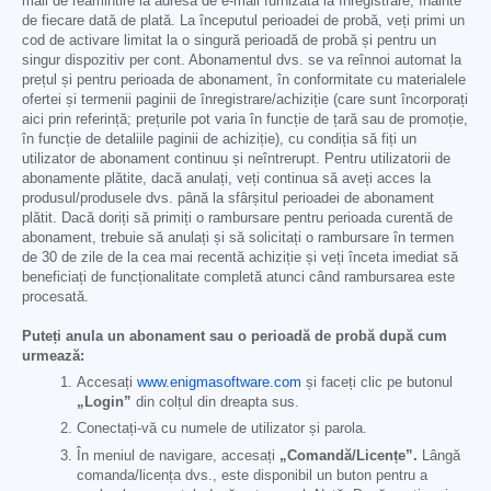
mail de reamintire la adresa de e-mail furnizată la înregistrare, înainte
de fiecare dată de plată. La începutul perioadei de probă, veți primi un
cod de activare limitat la o singură perioadă de probă și pentru un
singur dispozitiv per cont. Abonamentul dvs. se va reînnoi automat la
prețul și pentru perioada de abonament, în conformitate cu materialele
ofertei și termenii paginii de înregistrare/achiziție (care sunt încorporați
aici prin referință; prețurile pot varia în funcție de țară sau de promoție,
în funcție de detaliile paginii de achiziție), cu condiția să fiți un
utilizator de abonament continuu și neîntrerupt. Pentru utilizatorii de
abonamente plătite, dacă anulați, veți continua să aveți acces la
produsul/produsele dvs. până la sfârșitul perioadei de abonament
plătit. Dacă doriți să primiți o rambursare pentru perioada curentă de
abonament, trebuie să anulați și să solicitați o rambursare în termen
de 30 de zile de la cea mai recentă achiziție și veți înceta imediat să
beneficiați de funcționalitate completă atunci când rambursarea este
procesată.
Puteți anula un abonament sau o perioadă de probă după cum
urmează:
Accesați
www.enigmasoftware.com
și faceți clic pe butonul
„Login”
din colțul din dreapta sus.
Conectați-vă cu numele de utilizator și parola.
În meniul de navigare, accesați
„Comandă/Licențe”.
Lângă
comanda/licența dvs., este disponibil un buton pentru a