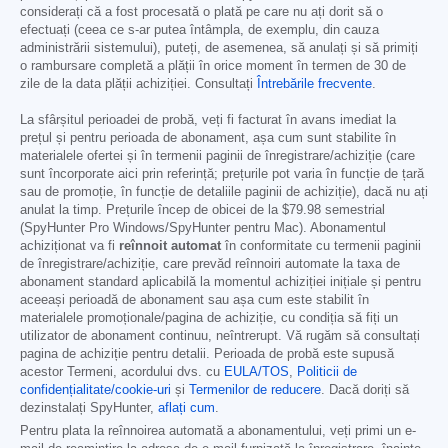
considerați că a fost procesată o plată pe care nu ați dorit să o
efectuați (ceea ce s-ar putea întâmpla, de exemplu, din cauza
administrării sistemului), puteți, de asemenea, să anulați și să primiți
o rambursare completă a plății în orice moment în termen de 30 de
zile de la data plății achiziției. Consultați
Întrebările frecvente
.
La sfârșitul perioadei de probă, veți fi facturat în avans imediat la
prețul și pentru perioada de abonament, așa cum sunt stabilite în
materialele ofertei și în termenii paginii de înregistrare/achiziție (care
sunt încorporate aici prin referință; prețurile pot varia în funcție de țară
sau de promoție, în funcție de detaliile paginii de achiziție), dacă nu ați
anulat la timp. Prețurile încep de obicei de la
$79.98
semestrial
(SpyHunter Pro Windows/SpyHunter pentru Mac). Abonamentul
achiziționat va fi
reînnoit automat
în conformitate cu termenii paginii
de înregistrare/achiziție, care prevăd reînnoiri automate la taxa de
abonament standard aplicabilă la momentul achiziției inițiale și pentru
aceeași perioadă de abonament sau așa cum este stabilit în
materialele promoționale/pagina de achiziție, cu condiția să fiți un
utilizator de abonament continuu, neîntrerupt. Vă rugăm să consultați
pagina de achiziție pentru detalii. Perioada de probă este supusă
acestor Termeni, acordului dvs. cu
EULA/TOS
,
Politicii de
confidențialitate/cookie-uri
și
Termenilor de reducere
. Dacă doriți să
dezinstalați SpyHunter,
aflați cum
.
Pentru plata la reînnoirea automată a abonamentului, veți primi un e-