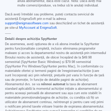
anula abonamentul, dacă este cazul. Notă: Dacă aveți mai
multe comenzi/produse, va trebui să le anulați individual.
Dacă aveți întrebări sau probleme, puteți contacta serviciul de
asistență EnigmaSoft prin e-mail la adresa
support@enigmasoftware.com
sau deschizând un tichet de asistență
pe site-ul
MyAccount al EnigmaSoft
.
------
Detalii despre achiziția SpyHunter
De asemenea, aveți opțiunea de a vă abona imediat la SpyHunter
pentru funcționalitate completă, inclusiv eliminarea programelor
malware și acces la departamentul nostru de asistență prin intermediul
Biroului nostru de asistență, de obicei începând de la
$49.98
semestrial (SpyHunter Basic Windows) și
$79.98
semestrial
(SpyHunter Pro Windows/SpyHunter pentru Mac), în conformitate cu
materialele ofertei și termenii paginii de înregistrare/achiziție (care
sunt încorporați aici prin referință; prețurile pot varia în funcție de țară
sau de promoție, în funcție de detaliile paginii de achiziție).
Abonamentul dvs. se va
reînnoi automat
la taxa de abonament
standard aplicabilă la momentul achiziției inițiale a abonamentului și
pentru aceeași perioadă de abonament sau așa cum este stabilit în
materialele promoționale/pagina de achiziție, cu condiția să fiți un
utilizator de abonament continuu, neîntrerupt și pentru care veți primi
o notificare privind taxele viitoare înainte de expirarea abonamentului.
Achiziționarea SpyHunter este supusă termenilor și condițiilor de pe