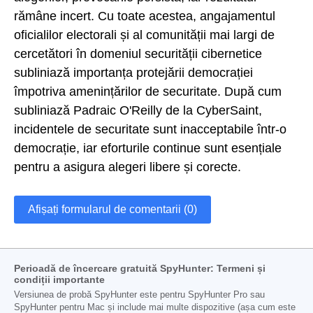
rămâne incert. Cu toate acestea, angajamentul
oficialilor electorali și al comunității mai largi de
cercetători în domeniul securității cibernetice
subliniază importanța protejării democrației
împotriva amenințărilor de securitate. După cum
subliniază Padraic O'Reilly de la CyberSaint,
incidentele de securitate sunt inacceptabile într-o
democrație, iar eforturile continue sunt esențiale
pentru a asigura alegeri libere și corecte.
Afișați formularul de comentarii (0)
Perioadă de încercare gratuită SpyHunter: Termeni și
condiții importante
Versiunea de probă SpyHunter este pentru SpyHunter Pro sau
SpyHunter pentru Mac și include mai multe dispozitive (așa cum este