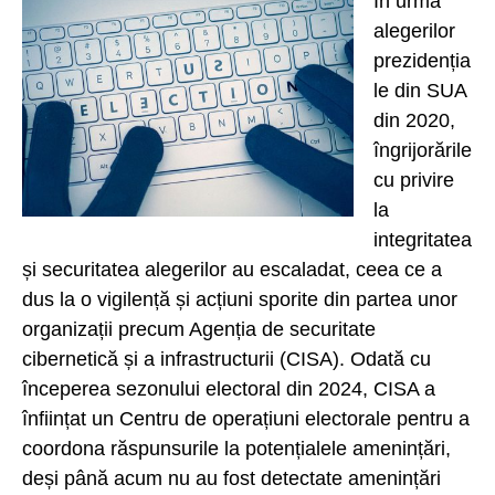
În urma
alegerilor
prezidenția
le din SUA
din 2020,
îngrijorările
cu privire
la
integritatea
și securitatea alegerilor au escaladat, ceea ce a
dus la o vigilență și acțiuni sporite din partea unor
organizații precum Agenția de securitate
cibernetică și a infrastructurii (CISA). Odată cu
începerea sezonului electoral din 2024, CISA a
înființat un Centru de operațiuni electorale pentru a
coordona răspunsurile la potențialele amenințări,
deși până acum nu au fost detectate amenințări