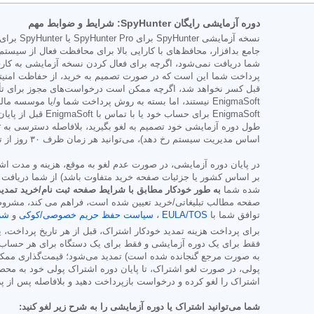
دوره آزمایشی رایگان SpyHunter: شرایط و ضوابط مهم
شما دریافت نمی‌شود، اگرچه برای فعال کردن نسخه آزمایشی به کارت 
پرداخت شما این است که در صورت تصمیم به خرید، از حفاظت امنیتی
قبل کسر نخواهد شد، اگرچه ممکن است درخواست‌های مجوز برای تأی
EnigmaSoft نیستند، اما بسته به روش پرداخت شما و/یا 
اساس مدیریت سیستم رخ دهد)، می‌توانید هر زمان ظرف ۳۰ روز از تاریخ خرید، آن را لغو کرده و مبلغ پرداختی را به طور کامل دریافت کنید.
در پایان دوره آزمایشی، در صورت عدم لغو به موقع، هزینه و مدت 
بر اساس کشور یا جزئیات صفحه خرید متفاوت باشد) از شما دریافت خ
شده شما
به طور خودکار مطابق با شرایط صفحه ثبت نام/خرید تمدید
صفحه مطالب تبلیغاتی/خرید تعیین شده است، فراهم می کند، مشروط بر
توافق شما با
EULA/TOS
،
سیاست حفظ حریم خصوصی/کوکی
و
شر
برای پرداخت هزینه تمدید خودکار اشتراک، قبل از هر تاریخ پرداخت، ی
فقط برای یک دوره آزمایشی و فقط برای یک دستگاه برای هر حساب قا
به صورت مرجع گنجانده شده است) تمدید می‌شود؛ قیمت‌گذاری ممکن 
اشتراک را لغو کرده و درخواست بازپرداخت دهید و بلافاصله پس از پ
شما می‌توانید اشتراک یا دوره آزمایشی را به شرح زیر لغو کنید: