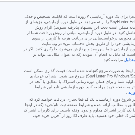
نسخه آزمایشی SpyHunter برای SpyHunter Pro یا SpyHunter برای مک است و شامل چندین دستگاه (همانطور که در صفحه تبلیغات/خرید ذکر شده است) برای یک دوره آزمایشی ۷ روزه است که قابلیت تشخیص و حذف
جامع بدافزار، محافظ‌های با کارایی بالا برای محافظت فعال از سیستم شما در برابر تهدیدات بدافزار و دسترسی به تیم پشتیبانی فنی ما از طریق SpyHunter HelpDesk را ارائه می‌دهد. در طول دوره آزمایشی، هزینه‌ای از
دیه ممکن است تحت این پیشنهاد پذیرفته نشوند.) الزام روش
اصل کنید. در طول دوره آزمایشی، مبلغی از روش پرداخت شما از
مجوزی، درخواست‌هایی برای دریافت هزینه یا کارمزد از سوی
وره آزمایشی خود را از طریق بخش «حساب من» در وب‌سایت
پرداخت هزینه‌ای که بلافاصله پس از انقضای دوره آزمایشی شما سررسید و پردازش می‌شود، جلوگیری کنید. اگر در
لی معتقدید هزینه‌ای پردازش شده است که مایل به انجام آن نبودید (که به عنوان مثال می‌تواند بر
تداول
مراجعه کنید.
در اینجا به صورت مرجع گنجانده شده است؛ قیمت گذاری ممکن است
به صورت شش ماهه (SpyHunter Pro Windows/SpyHunter for Mac) شروع می شود. اشتراک خریداری
اولیه شما و برای همان دوره زمانی اشتراک یا مطابق با آنچه در
ر به صفحه خرید مراجعه کنید. دوره آزمایشی تابع این شرایط،
زید
.
. در شروع دوره آزمایشی، یک کد فعال‌سازی دریافت خواهید کرد که
ق با مطالب ارائه شده و شرایط صفحه ثبت نام/خرید (که در اینجا
ک کاربر اشتراک مداوم و بدون وقفه باشید. برای کاربران اشتراک
پولی، در صورت لغو اشتراک، تا پایان دوره اشتراک پولی خود به محصول(های) خود دسترسی خواهید داشت. اگر مایل به دریافت بازپرداخت برای دوره اشتراک فعلی خود هستید، باید ظرف 30 روز از آخرین خرید خود،