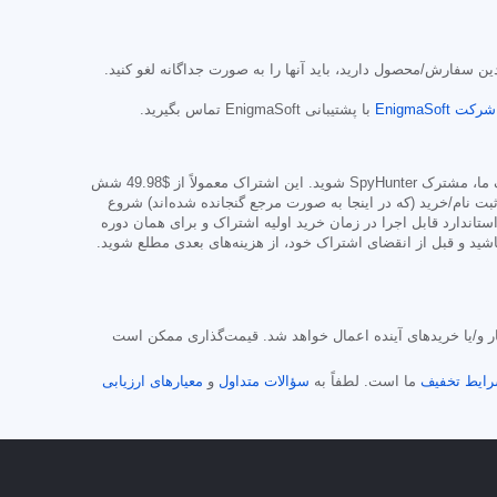
 سفارش/محصول دارید، باید آنها را به صورت جداگانه لغو کنید.
با پشتیبانی EnigmaSoft تماس بگیرید.
$49.98
شش
لب ارائه شده و شرایط صفحه ثبت نام/خرید (که در اینجا به صورت مرجع گنجانده شده‌اند) شروع
ستاندارد قابل اجرا در زمان خرید اولیه اشتراک و برای همان دوره
ید و قبل از انقضای اشتراک خود، از هزینه‌های بعدی مطلع شوید.
ید خودکار و/یا خریدهای آینده اعمال خواهد شد. قیمت‌گذاری ممکن است
ایط تخفیف
ما است. لطفاً به
سؤالات متداول
و
معیارهای ارزیابی