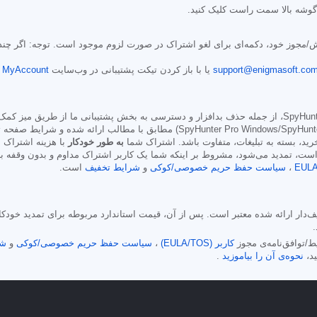
وشه بالا سمت راست کلیک کنید.
/مجوز خود، دکمه‌ای برای لغو اشتراک در صورت لزوم موجود است. توجه: اگر چندین
support@enigmasoft.co
یا با باز کردن تیکت پشتیبانی در وب‌سایت
MyAccount شرکت EnigmaSoft
شش ماهه (SpyHunter Pro Windows/SpyHunter for Mac) مطابق با مطا
د، بسته به تبلیغات، متفاوت باشد. اشتراک شما
به طور خودکار
با هزینه اشتراک ا
است، تمدید می‌شود، مشروط بر اینکه شما یک کاربر اشتراک مداوم و بدون وقفه باش
EUL
،
سیاست حفظ حریم خصوصی/کوکی
و
شرایط تخفیف
است.
 مدت اشتراک تخفیف‌دار ارائه شده معتبر است. پس از آن، قیمت استاندارد مربوطه برای تمد
.
کاربر (EULA/TOS)
،
سیاست حفظ حریم خصوصی/کوکی
و
شر
نحوه‌ی آن را بیاموزید
.