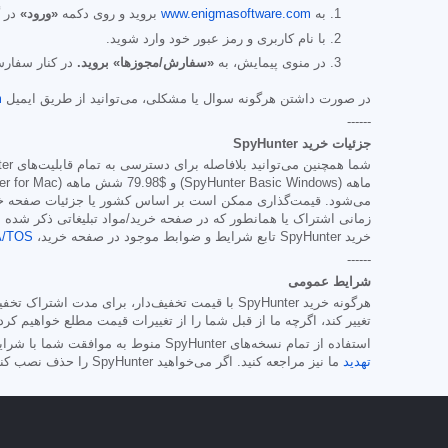
به
www.enigmasoftware.com
بروید و روی دکمه
«ورود»
در گ
با نام کاربری و رمز عبور خود وارد شوید.
در منوی پیمایش، به
«سفارش/مجوزها» بروید.
در کنار سفارش
در صورت داشتن هرگونه سوال یا مشکلی، می‌توانید از طریق ایمیل
m
------
جزئیات خرید SpyHunter
شما همچنین می‌توانید بلافاصله برای دسترسی به تمام قابلیت‌های SpyHunter، از جمله حذف بدافزار و دسترسی به بخش پشتیبانی ما از طریق میز کمک ما، مشترک SpyHunter شوید. این اشتراک معمولاً از
ماهه (SpyHunter Basic Windows) و
$79.98
می‌شود. قیمت‌گذاری ممکن است بر اساس کشور یا جزئیات صفحه خری
زمانی اشتراک یا همانطور که در صفحه خرید/مواد تبلیغاتی ذکر شده 
خرید SpyHunter تابع شرایط و ضوابط موجود در صفحه خرید،
A/TOS
------
شرایط عمومی
هرگونه خرید SpyHunter با قیمت تخفیف‌دار، برای
تغییر کند، اگرچه ما از قبل شما را از تغییرات قیمت مطلع خواهیم کرد
استفاده از تمام نسخه‌های SpyHunter منوط به موافقت شما با شرایط/توافق‌نامه‌ی مجوز
تهدید
ما نیز مراجعه کنید. اگر می‌خواهید SpyHunter را حذف نصب کنید،