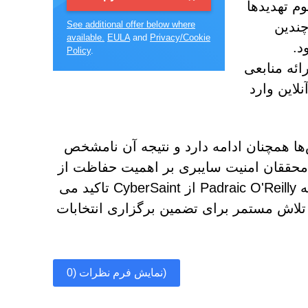
تخاباتی از زمان انتخابات 2020 با هجوم تهدیدها
چندین
See additional offer below where
available.
EULA
and
Privacy/Cookie
د.
Policy
.
The Electi نیز برای ارائه منابعی
این وارد
ها همچنان ادامه دارد و نتیجه آن نامشخص
ر محققان امنیت سایبری بر اهمیت حفاظت از
دموکراسی در برابر تهدیدات امنیتی تأکید می‌کند. همانطور که Padraic O'Reilly از CyberSaint تاکید می
تلاش مستمر برای تضمین برگزاری انتخابات
نمایش فرم نظرات (0)