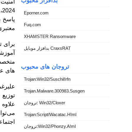
بدافزار محبوب
Eporner.com
پاسخ ب
Fuq.com
معتبری
XHAMSTER Ransomware
بدافزار موبایل CraxsRAT
آموزشی
تروجان های محبوب
های عم
Trojan:Win32/Suschil!rfn
علیرغم
Trojan.Malware.300983.Susgen
تروجان: Win32/Cloxer
می‌توا
Trojan:Script/Wacatac.H!ml
اجتماع
تروجان:Win32/Phonzy.A!ml