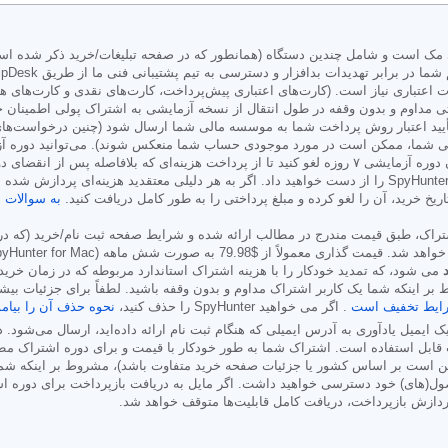
اعتباری نیاز است. (کارت‌های اعتباری پیش‌پرداخت، کارت‌های نقدی و کارت‌های ه
 مداوم و بدون وقفه در طول انتقال از نسخه آزمایشی به اشتراک پولی اطمینان ح
ید اعتبار روش پرداخت شما به موسسه مالی شما ارسال شود (چنین درخواست‌های 
موسسه مالی شما، ممکن است در مورد موجودی حساب شما منعکس شوند). می‌توانید د
EnigmaSoft برای حساب خود یا با تماس با EnigmaSoft قبل از پایان دوره آزمایشی ۷ روزه لغو کنید تا از 
طول دوره آزمایشی خود تصمیم به لغو بگیرید، بلافاصله دسترسی به SpyHunter را از دست خواهید داد. اگر به هر دلی
به سوالات م
اشتراک، طبق قیمت مندرج در مطالب ارائه شده و شرایط صفحه ثبت نام/خرید (که 
واهد شد. قیمت گذاری معمولاً از
$79.98
می شود، که تمدید خودکار را با هزینه اشتراک استاندارد مربوطه که در زمان خرید 
 اینکه شما یک کاربر اشتراک مداوم و بدون وقفه باشید. لطفاً برای جزئیات بیشت
ایط تخفیف است
. اگر می خواهید SpyHunter را حذف کنید،
نحوه حذف آن را بیامو
ک ایمیل یادآوری به آدرس ایمیلی که هنگام ثبت نام ارائه داده‌اید، ارسال می‌شود
بل استفاده است. اشتراک شما به طور خودکار با قیمت و برای دوره اشتراک مطاب
است بر اساس کشور یا جزئیات صفحه خرید متفاوت باشد)، مشروط بر اینکه شما ی
ردازش بازپرداخت، دریافت کامل قابلیت‌ها متوقف خواهد شد.