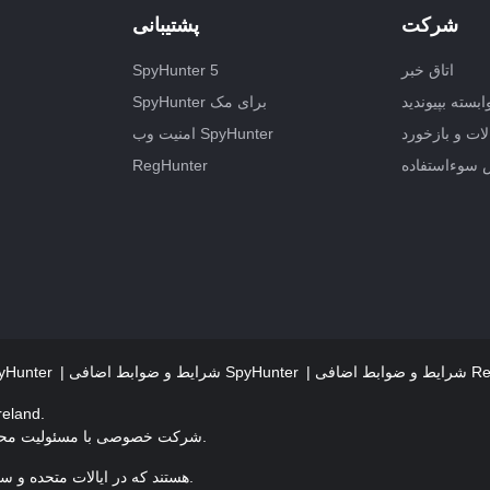
شرکت
پشتیبانی
اتاق خبر
SpyHunter 5
ابسته بپیوندید
SpyHunter برای مک
ات و بازخورد
امنیت وب SpyHunter
 سوءاستفاده
RegHunter
RegHunte
شرایط و ضوابط اضافی SpyHunter
معیارهای ارزیابی تهدید 
دفتر ثبت شده: 1
EnigmaSoft Limited، شرکت خصوصی با مسئولیت محدود با سهام، شماره ثبت شرکت 597114.
Mac و MacOS علائم تجاری Apple Inc. هستند که در ایالات متحده و سایر کشورها ثبت شده اند.