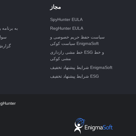
مجاز
SpyHunter EULA
RegHunter EULA
به برنامه و
سیاست حفظ حریم خصوصی و
سوال
سیاست کوکی EnigmaSoft
گزارش
خط مشی رازداری ESG و خط
مشی کوکی
شرایط پیشنهاد تخفیف EnigmaSoft
شرایط پیشنهاد تخفیف ESG
شرایط و ضوابط اضافی r