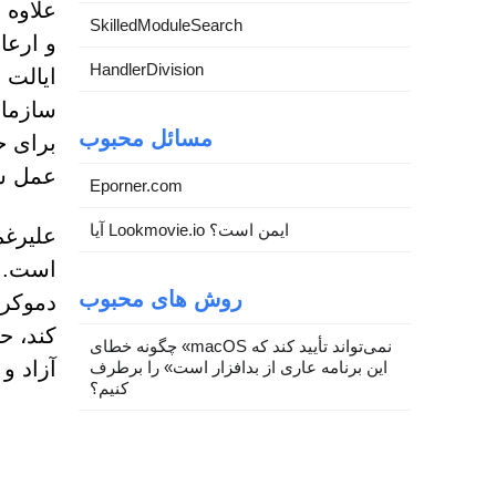
SkilledModuleSearch
و ارعا
HandlerDivision
ایالت 
مسائل محبوب
برای ح
عمل شد
Eporner.com
آیا Lookmovie.io ایمن است؟
علیرغم
است. ب
روش های محبوب
کند، ح
چگونه خطای «macOS نمی‌تواند تأیید کند که
آزاد و
این برنامه عاری از بدافزار است» را برطرف
کنیم؟