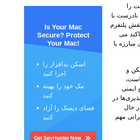
ت را
نادرست با
نقش پلتفرم
Is Your Mac
اکید می
Secure? Protect
Your Mac!
مبارزه با
اسکن بدافزار را
کن و
اجرا کنید
است،
مک خود را بهینه
 ایمنی
کنید
ذیری‌ها در
ر حال
فضای دیسک را آزاد
رانی مهم
کنید
Get SpyHunter Now