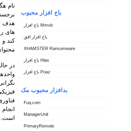
تام هگ
باج افزار محبوب
برجسته
هدف تض
باج افزار Mmvb
های رس
باج افزار افق
کند و 
XHAMSTER Ransomware
محتوای
باج افزار Hlas
در حال
باج افزار Poaz
واحدها
نگرانی
بدافزار محبوب مک
فیزیکی
فناوری
Fuq.com
انجام 
ManagerUnit
است.
PrimaryRemote