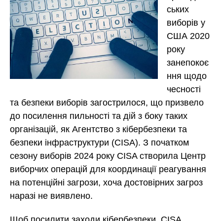
ських
виборів у
США 2020
року
занепокоє
ння щодо
чесності
та безпеки виборів загострилося, що призвело
до посилення пильності та дій з боку таких
організацій, як Агентство з кібербезпеки та
безпеки інфраструктури (CISA). З початком
сезону виборів 2024 року CISA створила Центр
виборчих операцій для координації реагування
на потенційні загрози, хоча достовірних загроз
наразі не виявлено.
Щоб посилити заходи кібербезпеки, CISA