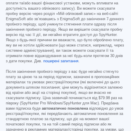
оплати та/або вашої фінансової установи, можуть впливати на
доступність вашого облікового запису). Ви можете скасувати
пробну версію через розділ «Мій обліковий запис» на веб-сайті
EnigmaSoft або зв’язавшись з EnigmaSoft до закінчення 7-денного
пробного періоду, щоб уникнути стягнення плати одразу після
закінчення пробного періоду. Якщо ви вирішите скасувати пробну
версію під час її дії, ви негайно втратите доступ до SpyHunter.
Якщо з будь-якої причини ви вважаєте, що було оброблено плату,
яку ви не хотіли здійснювати (що може статися, наприклад, через
системне адміністрування), ви також можете скасувати її та
отримати повне відшкодування за неї будь-коли протягом 30 днів
з дати покупки. Див.
поширені запитання
.
Після закінчення пробного періоду з вас буде негайно стягнуто
плату за ціною та за період підписки, зазначені в пропозиційних
матеріалах та умовах реєстрації/покупки (які включені до цього
документа шляхом посилання; ціни можуть відрізнятися залежно
від країни або акції на сторінці покупки), якщо ви вчасно не
скасували підписку. Ціна зазвичай починається від
$79.98
раз на
півроку (SpyHunter Pro Windows/SpyHunter для Mac). Придбана
вами підписка буде
автоматично поновлена
відповідно до умов
реєстрації/покупки, які передбачають автоматичне поновлення за
стандартною платою за підписку, що діє на момент вашої
початкової покупки, та на той самий період підписки або як
зазначено в рекламних матеріалах/сторінці покупки, за умови, що