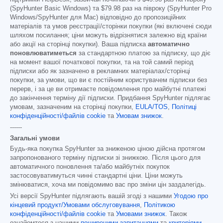
(SpyHunter Basic Windows) та
$79.98
раз на півроку (SpyHunter Pro
Windows/SpyHunter для Mac) відповідно до пропозиційних
матеріалів та умов реєстрації/сторінки покупки (які включені сюди
шляхом посилання; ціни можуть відрізнятися залежно від країни
або акції на сторінці покупки). Ваша підписка
автоматично
поновлюватиметься
за стандартною платою за підписку, що діє
на момент вашої початкової покупки, та на той самий період
підписки або як зазначено в рекламних матеріалах/сторінці
покупки, за умови, що ви є постійним користувачем підписки без
перерв, і за це ви отримаєте повідомлення про майбутні платежі
до закінчення терміну дії підписки. Придбання SpyHunter підлягає
умовам, зазначеним на сторінці покупки,
EULA/TOS
,
Політиці
конфіденційності/файлів cookie
та
Умовам знижок
.
------
Загальні умови
Будь-яка покупка SpyHunter за зниженою ціною дійсна протягом
запропонованого терміну підписки зі знижкою. Після цього для
автоматичного поновлення та/або майбутніх покупок
застосовуватимуться чинні стандартні ціни. Ціни можуть
змінюватися, хоча ми повідомимо вас про зміни цін заздалегідь.
Усі версії SpyHunter підлягають вашій згоді з нашими
Угодою про
кінцевий продукт/Умовами обслуговування
,
Політикою
конфіденційності/файлів cookie
та
Умовами знижок
. Також
ознайомтеся з нашими
поширеними запитаннями
та
критеріями