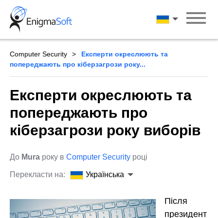
Skip
to
Українська
content
Computer Security
Експерти окреслюють та
попереджають про кіберзагрози року...
Експерти окреслюють та
попереджають про
кіберзагрози року виборів
До
Mura
року в
Computer Security
році
Перекласти на:
Українська
Після
президент