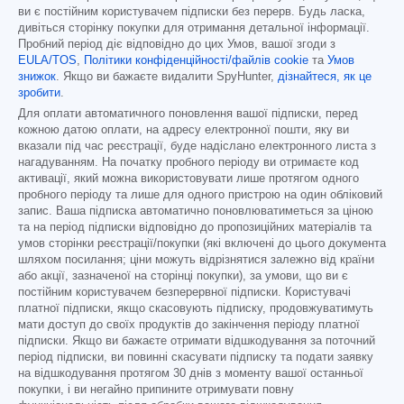
ви є постійним користувачем підписки без перерв. Будь ласка,
дивіться сторінку покупки для отримання детальної інформації.
Пробний період діє відповідно до цих Умов, вашої згоди з
EULA/TOS
,
Політики конфіденційності/файлів cookie
та
Умов
знижок
. Якщо ви бажаєте видалити SpyHunter,
дізнайтеся, як це
зробити
.
Для оплати автоматичного поновлення вашої підписки, перед
кожною датою оплати, на адресу електронної пошти, яку ви
вказали під час реєстрації, буде надіслано електронного листа з
нагадуванням. На початку пробного періоду ви отримаєте код
активації, який можна використовувати лише протягом одного
пробного періоду та лише для одного пристрою на один обліковий
запис. Ваша підписка автоматично поновлюватиметься за ціною
та на період підписки відповідно до пропозиційних матеріалів та
умов сторінки реєстрації/покупки (які включені до цього документа
шляхом посилання; ціни можуть відрізнятися залежно від країни
або акції, зазначеної на сторінці покупки), за умови, що ви є
постійним користувачем безперервної підписки. Користувачі
платної підписки, якщо скасовують підписку, продовжуватимуть
мати доступ до своїх продуктів до закінчення періоду платної
підписки. Якщо ви бажаєте отримати відшкодування за поточний
період підписки, ви повинні скасувати підписку та подати заявку
на відшкодування протягом 30 днів з моменту вашої останньої
покупки, і ви негайно припините отримувати повну