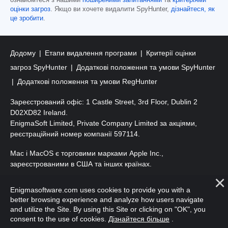
оцінки загроз
. Якщо ви хочете видалити SpyHunter,
дізнайтеся, як
це зробити
.
Додому
Етапи видалення програми
Критерії оцінки
загроз SpyHunter
Додаткові положення та умови SpyHunter
Додаткові положення та умови RegHunter
Зареєстрований офіс: 1 Castle Street, 3rd Floor, Dublin 2
D02XD82 Ireland.
EnigmaSoft Limited, Private Company Limited за акціями,
реєстраційний номер компанії 597114.
Mac і MacOS є торговими марками Apple Inc.,
зареєстрованими в США та інших країнах.
Авторські права 2016-2026. ТОВ «ЕнігмаСофт». Усі права
Enigmasoftware.com uses cookies to provide you with a
захищено.
better browsing experience and analyze how users navigate
and utilize the Site. By using this Site or clicking on "OK", you
consent to the use of cookies.
Дізнайтеся більше
.