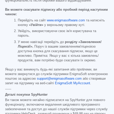
функціональність після обробки вашого відшкодування.
Ви можете скасувати підписку або пробний період наступним
чином:
Перейдіть на сайт
www.enigmasoftware.com
та натисніть
кнопку
«Увійти»
у верхньому правому куті.
Увійдіть, використовуючи своє ім'я користувача та
пароль.
У меню навігації перейдіть до
розділу «Замовлення/
Ліцензії».
Поруч із вашим замовленням/ліцензією
доступна кнопка для скасування підписки, якщо це
можливо. Примітка: Якщо у вас є кілька замовлень/
продуктів, вам потрібно буде скасувати їх окремо.
Якщо у вас виникнуть будь-які запитання або проблеми, ви
можете звернутися до служби підтримки EnigmaSoft електронною
поштою за адресою
support@enigmasoftware.com
або створивши
запит на підтримку на веб-сайті
EnigmaSoft MyAccount
.
------
Деталі покупки SpyHunter
Ви також можете негайно підписатися на SpyHunter для повного
функціоналу, включаючи видалення шкідливого програмного
забезпечення та доступ до нашої служби підтримки через службу
підтримки HelpDesk, зазвичай починаючи з
$49.98
раз на півроку