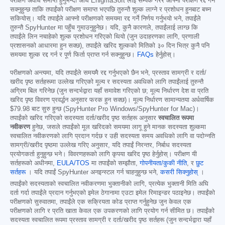
परीक्षण अवधि समाप्त हुनुभन्दा अघि EnigmaSoft लाई सम्पर्क गरेर आफ्नो परीक्षण रद्द गर्न
सक्नुहुन्छ ताकि तपाईंको परीक्षण समाप्त भएपछि तुरुन्तै शुल्क लाग्ने र प्रशोधन हुनबाट बच्न
सकियोस्। यदि तपाईंले आफ्नो परीक्षणको समयमा रद्द गर्ने निर्णय गर्नुभयो भने, तपाईंले
तुरुन्तै SpyHunter मा पहुँच गुमाउनुहुनेछ। यदि, कुनै कारणले, तपाईंलाई लाग्छ कि
तपाईंले लिन नचाहेको शुल्क प्रशोधन गरिएको थियो (जुन उदाहरणका लागि, प्रणाली
प्रशासनको आधारमा हुन सक्छ), तपाईंले खरिद शुल्कको मितिको ३० दिन भित्र कुनै पनि
समयमा शुल्क रद्द गर्न र पूर्ण फिर्ता प्राप्त गर्न सक्नुहुन्छ।
FAQs
हेर्नुहोस्।
परीक्षणको अन्त्यमा, यदि तपाईंले समयमै रद्द गर्नुभएको छैन भने, प्रस्ताव सामग्री र दर्ता/
खरीद पृष्ठ सर्तहरूमा उल्लेख गरिएको मूल्य र सदस्यता अवधिको लागि तपाईंलाई तुरुन्तै
अग्रिम बिल गरिनेछ (जुन सन्दर्भद्वारा यहाँ समावेश गरिएको छ; मूल्य निर्धारण देश वा प्रति
खरिद पृष्ठ विवरण प्रवर्द्धन अनुसार फरक हुन सक्छ)। मूल्य निर्धारण सामान्यतया अर्धवार्षिक
$79.98
बाट सुरु हुन्छ (SpyHunter Pro Windows/SpyHunter for Mac)।
तपाईंको खरिद गरिएको सदस्यता दर्ता/खरीद पृष्ठ सर्तहरू अनुसार
स्वचालित रूपमा
नवीकरण
हुनेछ, जसले तपाईंको मूल खरिदको समयमा लागू हुने मानक सदस्यता शुल्कमा
स्वचालित नवीकरणको लागि प्रदान गर्दछ र उही सदस्यता समय अवधिको लागि वा पदोन्नति
सामग्री/खरीद पृष्ठमा उल्लेख गरिए अनुसार, यदि तपाईं निरन्तर, निर्बाध सदस्यता
प्रयोगकर्ता हुनुहुन्छ भने। विवरणहरूको लागि कृपया खरिद पृष्ठ हेर्नुहोस्। परीक्षण यी
सर्तहरूको अधीनमा,
EULA/TOS
मा तपाईंको सम्झौता,
गोपनीयता/कुकी नीति
, र
छुट
सर्तहरू
। यदि तपाईं SpyHunter अनइन्स्टल गर्न चाहनुहुन्छ भने,
कसरी सिक्नुहोस्
।
तपाईंको सदस्यताको स्वचालित नवीकरणमा भुक्तानीको लागि, प्रत्येक भुक्तानी मिति अघि
दर्ता गर्दा तपाईंले प्रदान गर्नुभएको इमेल ठेगानामा एउटा इमेल रिमाइन्डर पठाइनेछ। तपाईंको
परीक्षणको सुरुवातमा, तपाईंले एक सक्रियता कोड प्राप्त गर्नुहुनेछ जुन केवल एक
परीक्षणको लागि र प्रति खाता केवल एक उपकरणको लागि प्रयोग गर्न सीमित छ। तपाईंको
सदस्यता स्वचालित रूपमा प्रस्ताव सामग्री र दर्ता/खरीद पृष्ठ सर्तहरू (जुन सन्दर्भद्वारा यहाँ