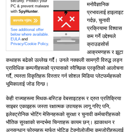
security. Protect your
मनोवैज्ञानिक
PC & prevent malware
with
SpyHunter
.
प्रभावलाई हाइलाइट
गर्दछ, चुनावी
डाउनलोड गर्नुहोस्
प्रक्रियामा विश्वास
See additional offer
below where available.
कम गर्ने उद्देश्यले
EULA
and
क्राउडसोर्स
Privacy/Cookie Policy
.
आक्रमणहरू र झूटा
कथाहरू बढेको उल्लेख गर्दै। उनले नक्कली सामग्री विरुद्ध लड्न
प्राविधिक कम्पनीहरूको प्रयासको स्वैच्छिक प्रकृतिको आलोचना
गर्दै, त्यस्ता विकृतिहरू विस्तार गर्न सोशल मिडिया प्लेटफर्महरूको
भूमिकालाई जोड दिन्छ।
केही राज्यहरूमा मिथक-बस्टिङ वेबसाइटहरू र द्रुत प्रतिक्रिया
साइबर एकाइहरू जस्ता रक्षात्मक उपायहरू लागू गरिए पनि,
इलेक्ट्रोनिक भोटिंग मेसिनहरूको सुरक्षा र चुनावी कर्मचारीहरूको
भौतिक सुरक्षाको सन्दर्भमा चिन्ताहरू कायम छन्। ह्याकाथन र
अनुसन्धान फोरमहरू मार्फत भोटिङ टेक्नोलोजीमा कमजोरीहरूलाई