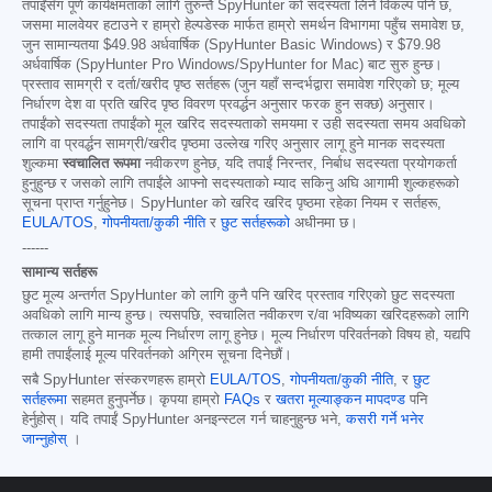
तपाईंसँग पूर्ण कार्यक्षमताको लागि तुरुन्तै SpyHunter को सदस्यता लिने विकल्प पनि छ,
जसमा मालवेयर हटाउने र हाम्रो हेल्पडेस्क मार्फत हाम्रो समर्थन विभागमा पहुँच समावेश छ,
जुन सामान्यतया
$49.98
अर्धवार्षिक (SpyHunter Basic Windows) र
$79.98
अर्धवार्षिक (SpyHunter Pro Windows/SpyHunter for Mac) बाट सुरु हुन्छ।
प्रस्ताव सामग्री र दर्ता/खरीद पृष्ठ सर्तहरू (जुन यहाँ सन्दर्भद्वारा समावेश गरिएको छ; मूल्य
निर्धारण देश वा प्रति खरिद पृष्ठ विवरण प्रवर्द्धन अनुसार फरक हुन सक्छ) अनुसार।
तपाईंको सदस्यता तपाईंको मूल खरिद सदस्यताको समयमा र उही सदस्यता समय अवधिको
लागि वा प्रवर्द्धन सामग्री/खरीद पृष्ठमा उल्लेख गरिए अनुसार लागू हुने मानक सदस्यता
शुल्कमा
स्वचालित रूपमा
नवीकरण हुनेछ, यदि तपाईं निरन्तर, निर्बाध सदस्यता प्रयोगकर्ता
हुनुहुन्छ र जसको लागि तपाईंले आफ्नो सदस्यताको म्याद सकिनु अघि आगामी शुल्कहरूको
सूचना प्राप्त गर्नुहुनेछ। SpyHunter को खरिद खरिद पृष्ठमा रहेका नियम र सर्तहरू,
EULA/TOS
,
गोपनीयता/कुकी नीति
र
छुट सर्तहरूको
अधीनमा छ।
------
सामान्य सर्तहरू
छुट मूल्य अन्तर्गत SpyHunter को लागि कुनै पनि खरिद प्रस्ताव गरिएको छुट सदस्यता
अवधिको लागि मान्य हुन्छ। त्यसपछि, स्वचालित नवीकरण र/वा भविष्यका खरिदहरूको लागि
तत्काल लागू हुने मानक मूल्य निर्धारण लागू हुनेछ। मूल्य निर्धारण परिवर्तनको विषय हो, यद्यपि
हामी तपाईंलाई मूल्य परिवर्तनको अग्रिम सूचना दिनेछौं।
सबै SpyHunter संस्करणहरू हाम्रो
EULA/TOS
,
गोपनीयता/कुकी नीति
, र
छुट
सर्तहरूमा
सहमत हुनुपर्नेछ। कृपया हाम्रो
FAQs
र
खतरा मूल्याङ्कन मापदण्ड
पनि
हेर्नुहोस्। यदि तपाईं SpyHunter अनइन्स्टल गर्न चाहनुहुन्छ भने,
कसरी गर्ने भनेर
जान्नुहोस्
।