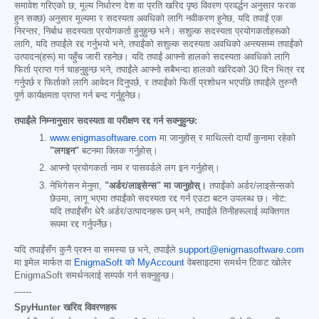
समावेश गरिएको छ; मूल्य निर्धारण देश वा प्रति खरिद पृष्ठ विवरण प्रवर्द्धन अनुसार फरक
हुन सक्छ) अनुसार मूल्यमा र सदस्यता अवधिको लागि नवीकरण हुनेछ, यदि तपाईं एक
निरन्तर, निर्बाध सदस्यता प्रयोगकर्ता हुनुहुन्छ भने। सशुल्क सदस्यता प्रयोगकर्ताहरूको
लागि, यदि तपाईंले रद्द गर्नुभयो भने, तपाईंको सशुल्क सदस्यता अवधिको अन्त्यसम्म तपाईंको
उत्पादन(हरू) मा पहुँच जारी रहनेछ। यदि तपाईं आफ्नो हालको सदस्यता अवधिको लागि
फिर्ता प्राप्त गर्न चाहनुहुन्छ भने, तपाईंले आफ्नो सबैभन्दा हालको खरिदको 30 दिन भित्र रद्द
गर्नुपर्छ र फिर्ताको लागि आवेदन दिनुपर्छ, र तपाईंको फिर्ती प्रशोधन भएपछि तपाईंले तुरुन्तै
पूर्ण कार्यक्षमता प्राप्त गर्न बन्द गर्नुहुनेछ।
तपाईंले निम्नानुसार सदस्यता वा परीक्षण रद्द गर्न सक्नुहुन्छ:
www.enigmasoftware.com
मा जानुहोस् र माथिल्लो दायाँ कुनामा रहेको
"लगइन"
बटनमा क्लिक गर्नुहोस्।
आफ्नो प्रयोगकर्ता नाम र पासवर्डले लग इन गर्नुहोस्।
नेभिगेसन मेनुमा,
"अर्डर/लाइसेन्स" मा जानुहोस्।
तपाईंको अर्डर/लाइसेन्सको
छेउमा, लागू भएमा तपाईंको सदस्यता रद्द गर्न एउटा बटन उपलब्ध छ। नोट:
यदि तपाईंसँग धेरै अर्डर/उत्पादनहरू छन् भने, तपाईंले तिनीहरूलाई व्यक्तिगत
रूपमा रद्द गर्नुपर्नेछ।
यदि तपाईंसँग कुनै प्रश्न वा समस्या छ भने, तपाईंले
support@enigmasoftware.com
मा इमेल मार्फत वा
EnigmaSoft को MyAccount
वेबसाइटमा समर्थन टिकट खोलेर
EnigmaSoft समर्थनलाई सम्पर्क गर्न सक्नुहुन्छ।
------
SpyHunter खरिद विवरणहरू