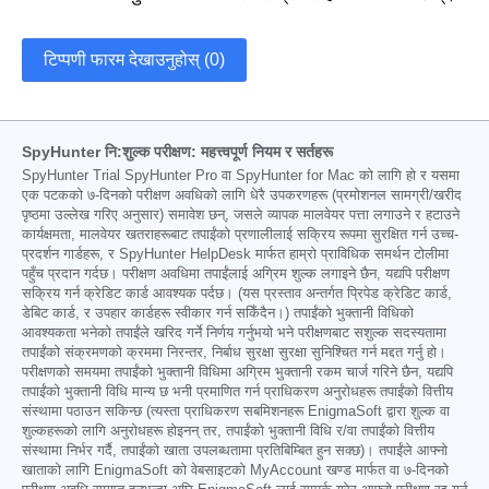
टिप्पणी फारम देखाउनुहोस् (0)
SpyHunter नि:शुल्क परीक्षण: महत्त्वपूर्ण नियम र सर्तहरू
SpyHunter Trial SpyHunter Pro वा SpyHunter for Mac को लागि हो र यसमा
एक पटकको ७-दिनको परीक्षण अवधिको लागि धेरै उपकरणहरू (प्रमोशनल सामग्री/खरीद
पृष्ठमा उल्लेख गरिए अनुसार) समावेश छन्, जसले व्यापक मालवेयर पत्ता लगाउने र हटाउने
कार्यक्षमता, मालवेयर खतराहरूबाट तपाईंको प्रणालीलाई सक्रिय रूपमा सुरक्षित गर्न उच्च-
प्रदर्शन गार्डहरू, र SpyHunter HelpDesk मार्फत हाम्रो प्राविधिक समर्थन टोलीमा
पहुँच प्रदान गर्दछ। परीक्षण अवधिमा तपाईंलाई अग्रिम शुल्क लगाइने छैन, यद्यपि परीक्षण
सक्रिय गर्न क्रेडिट कार्ड आवश्यक पर्दछ। (यस प्रस्ताव अन्तर्गत प्रिपेड क्रेडिट कार्ड,
डेबिट कार्ड, र उपहार कार्डहरू स्वीकार गर्न सकिँदैन।) तपाईंको भुक्तानी विधिको
आवश्यकता भनेको तपाईंले खरिद गर्ने निर्णय गर्नुभयो भने परीक्षणबाट सशुल्क सदस्यतामा
तपाईंको संक्रमणको क्रममा निरन्तर, निर्बाध सुरक्षा सुरक्षा सुनिश्चित गर्न मद्दत गर्नु हो।
परीक्षणको समयमा तपाईंको भुक्तानी विधिमा अग्रिम भुक्तानी रकम चार्ज गरिने छैन, यद्यपि
तपाईंको भुक्तानी विधि मान्य छ भनी प्रमाणित गर्न प्राधिकरण अनुरोधहरू तपाईंको वित्तीय
संस्थामा पठाउन सकिन्छ (त्यस्ता प्राधिकरण सबमिशनहरू EnigmaSoft द्वारा शुल्क वा
शुल्कहरूको लागि अनुरोधहरू होइनन् तर, तपाईंको भुक्तानी विधि र/वा तपाईंको वित्तीय
संस्थामा निर्भर गर्दै, तपाईंको खाता उपलब्धतामा प्रतिबिम्बित हुन सक्छ)। तपाईंले आफ्नो
खाताको लागि EnigmaSoft को वेबसाइटको MyAccount खण्ड मार्फत वा ७-दिनको