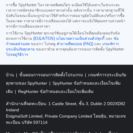
การซื้อ SpyHunter ในราคาลดพิเศษใดๆ จะมีผลใช้ได้เฉพาะในช่วงระยะ
เวลาการสมัครสมาชิกแบบลดราคาเท่านั้น หลังจากนั้น ราคามาตรฐานที่ใช้
บังคับในขณะนั้นจะถูกนำมาใช้สำหรับการต่ออายุอัตโนมัติและ/หรือการซื้อ
ในอนาคต ราคาอาจมีการเปลี่ยนแปลงได้ แต่เราจะแจ้งให้คุณทราบล่วงหน้า
หากมีการเปลี่ยนแปลงราคา
การใช้งาน SpyHunter ทุกเวอร์ชันอยู่ภายใต้เงื่อนไขที่คุณต้องยอมรับข้อ
ตกลงการใช้งาน
(EULA/TOS)
นโยบายความเป็นส่วนตัว/คุกกี้
และ
ข้อ
กำหนดส่วนลด
ของเรา โปรดดู
คำถามที่พบบ่อย (FAQ)
และ
เกณฑ์การ
ประเมินภัยคุกคาม
ของเราด้วย หากคุณต้องการถอนการติดตั้ง SpyHunter
โปรดดูวิธีการ
บ้าน
ขั้นตอนการถอนการติดตั้งโปรแกรม
เกณฑ์การประเมินภัย
คุกคามของ SpyHunter
SpyHunter ข้อกำหนดและเงื่อนไขเพิ่ม
เติม
RegHunter ข้อกำหนดและเงื่อนไขเพิ่มเติม
สำนักงานที่จดทะเบียน: 1 Castle Street, ชั้น 3, Dublin 2 D02XD82
Ireland
EnigmaSoft Limited, Private Company Limited โดยหุ้น, หมายเลข
ทะเบียน บริษัท 597114