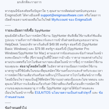
ยกเลิกทีละรายการ
หากคุณมีข้อสงสัยหรือปัญหาใด ๆ คุณสามารถติดต่อฝ่ายสนับสนุนของ
EnigmaSoft ได้ทางอีเมลที่
support@enigmasoftware.com
หรือโดยการ
เปิดตั๋วขอความช่วยเหลือในเว็บไซต์
MyAccount ของ EnigmaSoft
------
รายละเอียดการสั่งซื้อ SpyHunter
คุณยังมีตัวเลือกในการสมัครใช้งาน SpyHunter ทันทีเพื่อใช้งานฟังก์ชันเต็ม
รูปแบบ รวมถึงการกำจัดมัลแวร์และการเข้าถึงฝ่ายสนับสนุนของเราผ่าน
HelpDesk โดยปกติราคาเริ่มต้นที่
$49.98
สหรัฐฯ ต่อครึ่งปี (SpyHunter
Basic Windows) และ
$79.98
สหรัฐฯ ต่อครึ่งปี (SpyHunter Pro
Windows/SpyHunter for Mac) ตามเอกสารข้อเสนอและข้อกำหนดในหน้า
ลงทะเบียน/การซื้อ (ซึ่งรวมอยู่ในที่นี้โดยการอ้างอิง ราคาอาจแตกต่างกันไป
ตามประเทศหรือโปรโมชั่นตามรายละเอียดในหน้าการซื้อ) การสมัครใช้งาน
ของคุณจะ
ต่ออายุโดยอัตโนมัติ
ในอัตราค่าธรรมเนียมการสมัครใช้งาน
มาตรฐานที่ใช้บังคับในขณะที่คุณสมัครใช้งานครั้งแรกและสำหรับระยะเวลา
การสมัครใช้งานเดียวกันหรือตามที่ระบุไว้ในเอกสารโปรโมชั่น/หน้าการซื้อ
โดยมีเงื่อนไขว่าคุณเป็นผู้ใช้ที่สมัครใช้งานอย่างต่อเนื่องและไม่ขาดตอน และ
คุณจะได้รับการแจ้งเตือนเกี่ยวกับค่าใช้จ่ายที่จะเกิดขึ้นก่อนที่การสมัครใช้
งานของคุณจะหมดอายุ การซื้อ SpyHunter อยู่ภายใต้ข้อกำหนดและ
เงื่อนไขในหน้าการซื้อ
EULA/TOS
นโยบายความเป็นส่วนตัว/คุกกี้
และ
ข้อ
กำหนดส่วนลด
------
ข้อกำหนดทั่วไป