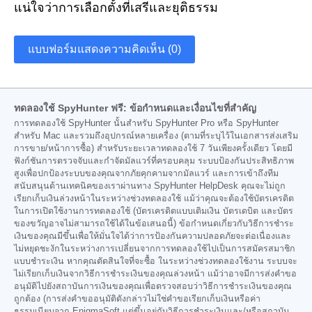
แน่ใจว่าการเลือกตั้งที่เสรีและยุติธรรม
แบบฟอร์มแสดงความคิดเห็น (0)
ทดลองใช้ SpyHunter ฟรี: ข้อกำหนดและเงื่อนไขที่สำคัญ
การทดลองใช้ SpyHunter นั้นสำหรับ SpyHunter Pro หรือ SpyHunter
สำหรับ Mac และรวมถึงอุปกรณ์หลายเครื่อง (ตามที่ระบุไว้ในเอกสารส่งเสริม
การขาย/หน้าการซื้อ) สำหรับระยะเวลาทดลองใช้ 7 วันเพียงครั้งเดียว โดยมี
ฟังก์ชันการตรวจจับและกำจัดมัลแวร์ที่ครอบคลุม ระบบป้องกันประสิทธิภาพ
สูงเพื่อปกป้องระบบของคุณจากภัยคุกคามจากมัลแวร์ และการเข้าถึงทีม
สนับสนุนด้านเทคนิคของเราผ่านทาง SpyHunter HelpDesk คุณจะไม่ถูก
เรียกเก็บเงินล่วงหน้าในระหว่างช่วงทดลองใช้ แม้ว่าคุณจะต้องใช้บัตรเครดิต
ในการเปิดใช้งานการทดลองใช้ (บัตรเครดิตแบบเติมเงิน บัตรเดบิต และบัตร
ของขวัญอาจไม่สามารถใช้ได้ในข้อเสนอนี้) ข้อกำหนดเกี่ยวกับวิธีการชำระ
เงินของคุณมีขึ้นเพื่อให้มั่นใจได้ว่าการป้องกันความปลอดภัยจะต่อเนื่องและ
ไม่หยุดชะงักในระหว่างการเปลี่ยนจากการทดลองใช้ไปเป็นการสมัครสมาชิก
แบบชำระเงิน หากคุณตัดสินใจที่จะซื้อ ในระหว่างช่วงทดลองใช้งาน ระบบจะ
ไม่เรียกเก็บเงินจากวิธีการชำระเงินของคุณล่วงหน้า แม้ว่าอาจมีการส่งคำขอ
อนุมัติไปยังสถาบันการเงินของคุณเพื่อตรวจสอบว่าวิธีการชำระเงินของคุณ
ถูกต้อง (การส่งคำขออนุมัติดังกล่าวไม่ใช่คำขอเรียกเก็บเงินหรือค่า
ธรรมเนียมจาก EnigmaSoft แต่ขึ้นอยู่กับวิธีการชำระเงินและ/หรือสถาบัน