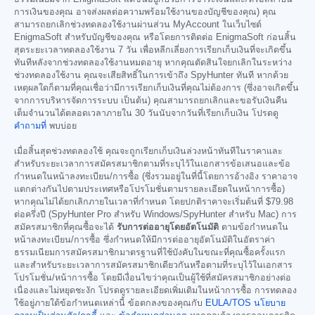
การเงินของคุณ อาจส่งผลต่อความพร้อมใช้งานของบัญชีของคุณ) คุณ
สามารถยกเลิกช่วงทดลองใช้งานผ่านส่วน MyAccount ในเว็บไซต์
EnigmaSoft สำหรับบัญชีของคุณ หรือโดยการติดต่อ EnigmaSoft ก่อนสิ้น
สุดระยะเวลาทดลองใช้งาน 7 วัน เพื่อหลีกเลี่ยงการเรียกเก็บเงินที่จะเกิดขึ้น
ทันทีหลังจากช่วงทดลองใช้งานหมดอายุ หากคุณตัดสินใจยกเลิกในระหว่าง
ช่วงทดลองใช้งาน คุณจะเสียสิทธิ์ในการเข้าถึง SpyHunter ทันที หากด้วย
เหตุผลใดก็ตามที่คุณเชื่อว่ามีการเรียกเก็บเงินที่คุณไม่ต้องการ (ซึ่งอาจเกิดขึ้น
จากการบริหารจัดการระบบ เป็นต้น) คุณสามารถยกเลิกและขอรับเงินคืน
เต็มจำนวนได้ตลอดเวลาภายใน 30 วันนับจากวันที่เรียกเก็บเงิน โปรดดู
คำถามที่
พบบ่อย
เมื่อสิ้นสุดช่วงทดลองใช้ คุณจะถูกเรียกเก็บเงินล่วงหน้าทันทีในราคาและ
สำหรับระยะเวลาการสมัครสมาชิกตามที่ระบุไว้ในเอกสารข้อเสนอและข้อ
กำหนดในหน้าลงทะเบียน/การซื้อ (ซึ่งรวมอยู่ในที่นี้โดยการอ้างอิง ราคาอาจ
แตกต่างกันไปตามประเทศหรือโปรโมชั่นตามรายละเอียดในหน้าการซื้อ)
หากคุณไม่ได้ยกเลิกภายในเวลาที่กำหนด โดยปกติราคาจะเริ่มต้นที่
$79.98
ต่อครึ่งปี (SpyHunter Pro สำหรับ Windows/SpyHunter สำหรับ Mac) การ
สมัครสมาชิกที่คุณซื้อจะได้
รับการต่ออายุโดยอัตโนมัติ
ตามข้อกำหนดใน
หน้าลงทะเบียน/การซื้อ ซึ่งกำหนดให้มีการต่ออายุอัตโนมัติในอัตราค่า
ธรรมเนียมการสมัครสมาชิกมาตรฐานที่ใช้บังคับในขณะที่คุณซื้อครั้งแรก
และสำหรับระยะเวลาการสมัครสมาชิกเดียวกันหรือตามที่ระบุไว้ในเอกสาร
โปรโมชั่น/หน้าการซื้อ โดยมีเงื่อนไขว่าคุณเป็นผู้ใช้ที่สมัครสมาชิกอย่างต่อ
เนื่องและไม่หยุดชะงัก โปรดดูรายละเอียดเพิ่มเติมในหน้าการซื้อ การทดลอง
ใช้อยู่ภายใต้ข้อกำหนดเหล่านี้ ข้อตกลงของคุณกับ
EULA/TOS
นโยบาย