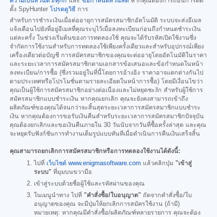
ความเป็นส่วนตัว/คุกกี้
และ
ข้อกำหนดส่วนลด
หากคุณต้องการถอนการติด
ตั้ง SpyHunter
โปรดดูวิธี
การ
สำหรับการชำระเงินเมื่อต่ออายุการสมัครสมาชิกอัตโนมัติ ระบบจะส่งอีเมล
แจ้งเตือนไปยังที่อยู่อีเมลที่คุณระบุไว้เมื่อลงทะเบียนก่อนถึงกำหนดชำระเงิน
แต่ละครั้ง ในช่วงเริ่มต้นของการทดลองใช้ คุณจะได้รับรหัสเปิดใช้งานซึ่ง
จำกัดการใช้งานสำหรับการทดลองใช้เพียงครั้งเดียวและสำหรับอุปกรณ์เพียง
เครื่องเดียวต่อบัญชี การสมัครสมาชิกของคุณจะต่ออายุโดยอัตโนมัติในราคา
และระยะเวลาการสมัครสมาชิกตามเอกสารข้อเสนอและข้อกำหนดในหน้า
ลงทะเบียน/การซื้อ (ซึ่งรวมอยู่ในที่นี้โดยการอ้างอิง ราคาอาจแตกต่างกันไป
ตามประเทศหรือโปรโมชั่นตามรายละเอียดในหน้าการซื้อ) โดยมีเงื่อนไขว่า
คุณเป็นผู้ใช้การสมัครสมาชิกอย่างต่อเนื่องและไม่หยุดชะงัก สำหรับผู้ใช้การ
สมัครสมาชิกแบบชำระเงิน หากคุณยกเลิก คุณจะยังคงสามารถเข้าถึง
ผลิตภัณฑ์ของคุณได้จนกว่าจะสิ้นสุดระยะเวลาการสมัครสมาชิกแบบชำระ
เงิน หากคุณต้องการขอรับเงินคืนสำหรับระยะเวลาการสมัครสมาชิกปัจจุบัน
คุณต้องยกเลิกและขอเงินคืนภายใน 30 วันนับจากวันที่ซื้อครั้งล่าสุด และคุณ
จะหยุดรับฟังก์ชันการทำงานเต็มรูปแบบทันทีเมื่อดำเนินการคืนเงินเสร็จสิ้น
คุณสามารถยกเลิกการสมัครสมาชิกหรือการทดลองใช้งานได้ดังนี้:
ไปที่
เว็บไซต์ www.enigmasoftware.com
แล้วคลิกปุ่ม
"เข้าสู่
ระบบ"
ที่มุมบนขวามือ
เข้าสู่ระบบด้วยชื่อผู้ใช้และรหัสผ่านของคุณ
ในเมนูนำทาง ไปที่
"คำสั่งซื้อ/ใบอนุญาต"
ถัดจากคำสั่งซื้อ/ใบ
อนุญาตของคุณ จะมีปุ่มให้ยกเลิกการสมัครใช้งาน (ถ้ามี)
หมายเหตุ: หากคุณมีคำสั่งซื้อ/ผลิตภัณฑ์หลายรายการ คุณจะต้อง