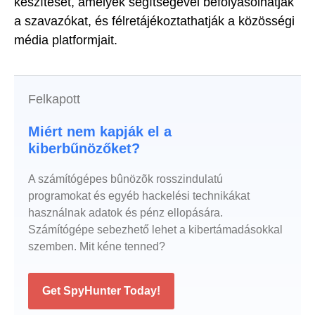
készítését, amelyek segítségével befolyásolhatják
a szavazókat, és félretájékoztathatják a közösségi
média platformjait.
Felkapott
Miért nem kapják el a
kiberbűnözőket?
A számítógépes bûnözõk rosszindulatú
programokat és egyéb hackelési technikákat
használnak adatok és pénz ellopására.
Számítógépe sebezhető lehet a kibertámadásokkal
szemben. Mit kéne tenned?
Get SpyHunter Today!