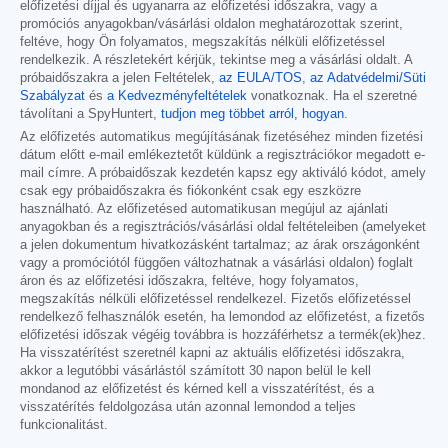
előfizetési díjjal és ugyanarra az előfizetési időszakra, vagy a
promóciós anyagokban/vásárlási oldalon meghatározottak szerint,
feltéve, hogy Ön folyamatos, megszakítás nélküli előfizetéssel
rendelkezik. A részletekért kérjük, tekintse meg a vásárlási oldalt. A
próbaidőszakra a jelen Feltételek,
az EULA/TOS
,
az Adatvédelmi/Süti
Szabályzat
és
a Kedvezményfeltételek
vonatkoznak. Ha el szeretné
távolítani a SpyHuntert,
tudjon meg többet arról, hogyan
.
Az előfizetés automatikus megújításának fizetéséhez minden fizetési
dátum előtt e-mail emlékeztetőt küldünk a regisztrációkor megadott e-
mail címre. A próbaidőszak kezdetén kapsz egy aktiváló kódot, amely
csak egy próbaidőszakra és fiókonként csak egy eszközre
használható. Az előfizetésed automatikusan megújul az ajánlati
anyagokban és a regisztrációs/vásárlási oldal feltételeiben (amelyeket
a jelen dokumentum hivatkozásként tartalmaz; az árak országonként
vagy a promóciótól függően változhatnak a vásárlási oldalon) foglalt
áron és az előfizetési időszakra, feltéve, hogy folyamatos,
megszakítás nélküli előfizetéssel rendelkezel. Fizetős előfizetéssel
rendelkező felhasználók esetén, ha lemondod az előfizetést, a fizetős
előfizetési időszak végéig továbbra is hozzáférhetsz a termék(ek)hez.
Ha visszatérítést szeretnél kapni az aktuális előfizetési időszakra,
akkor a legutóbbi vásárlástól számított 30 napon belül le kell
mondanod az előfizetést és kérned kell a visszatérítést, és a
visszatérítés feldolgozása után azonnal lemondod a teljes
funkcionalitást.