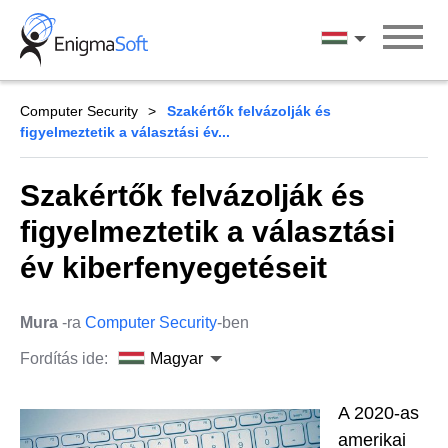
Skip
to
Magyar
content
Computer Security
Szakértők felvázolják és
figyelmeztetik a választási év...
Szakértők felvázolják és
figyelmeztetik a választási
év kiberfenyegetéseit
Mura
-ra
Computer Security
-ben
Fordítás ide:
Magyar
A 2020-as
amerikai