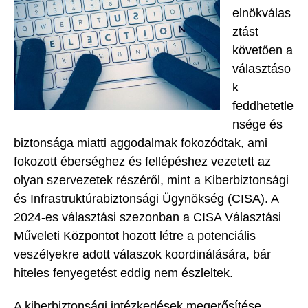
elnökválas
ztást
követően a
választáso
k
feddhetetle
nsége és
biztonsága miatti aggodalmak fokozódtak, ami
fokozott éberséghez és fellépéshez vezetett az
olyan szervezetek részéről, mint a Kiberbiztonsági
és Infrastruktúrabiztonsági Ügynökség (CISA). A
2024-es választási szezonban a CISA Választási
Műveleti Központot hozott létre a potenciális
veszélyekre adott válaszok koordinálására, bár
hiteles fenyegetést eddig nem észleltek.
A kiberbiztonsági intézkedések megerősítése