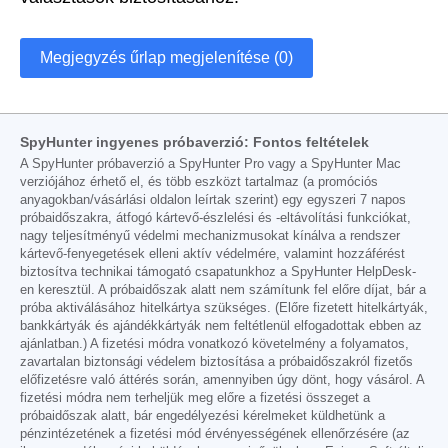
Megjegyzés űrlap megjelenítése (0)
SpyHunter ingyenes próbaverzió: Fontos feltételek
A SpyHunter próbaverzió a SpyHunter Pro vagy a SpyHunter Mac
verziójához érhető el, és több eszközt tartalmaz (a promóciós
anyagokban/vásárlási oldalon leírtak szerint) egy egyszeri 7 napos
próbaidőszakra, átfogó kártevő-észlelési és -eltávolítási funkciókat,
nagy teljesítményű védelmi mechanizmusokat kínálva a rendszer
kártevő-fenyegetések elleni aktív védelmére, valamint hozzáférést
biztosítva technikai támogató csapatunkhoz a SpyHunter HelpDesk-
en keresztül. A próbaidőszak alatt nem számítunk fel előre díjat, bár a
próba aktiválásához hitelkártya szükséges. (Előre fizetett hitelkártyák,
bankkártyák és ajándékkártyák nem feltétlenül elfogadottak ebben az
ajánlatban.) A fizetési módra vonatkozó követelmény a folyamatos,
zavartalan biztonsági védelem biztosítása a próbaidőszakról fizetős
előfizetésre való áttérés során, amennyiben úgy dönt, hogy vásárol. A
fizetési módra nem terheljük meg előre a fizetési összeget a
próbaidőszak alatt, bár engedélyezési kérelmeket küldhetünk a
pénzintézetének a fizetési mód érvényességének ellenőrzésére (az