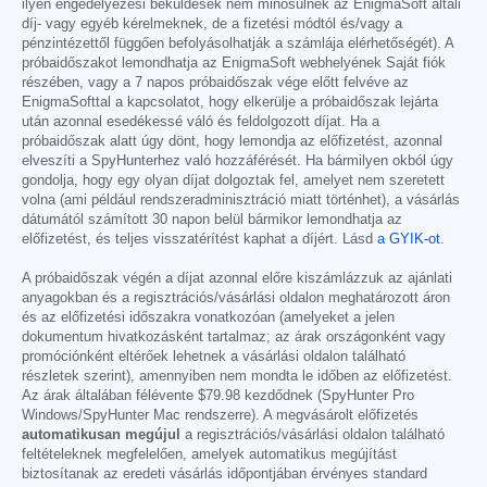
ilyen engedélyezési beküldések nem minősülnek az EnigmaSoft általi
díj- vagy egyéb kérelmeknek, de a fizetési módtól és/vagy a
pénzintézettől függően befolyásolhatják a számlája elérhetőségét). A
próbaidőszakot lemondhatja az EnigmaSoft webhelyének Saját fiók
részében, vagy a 7 napos próbaidőszak vége előtt felvéve az
EnigmaSofttal a kapcsolatot, hogy elkerülje a próbaidőszak lejárta
után azonnal esedékessé váló és feldolgozott díjat. Ha a
próbaidőszak alatt úgy dönt, hogy lemondja az előfizetést, azonnal
elveszíti a SpyHunterhez való hozzáférését. Ha bármilyen okból úgy
gondolja, hogy egy olyan díjat dolgoztak fel, amelyet nem szeretett
volna (ami például rendszeradminisztráció miatt történhet), a vásárlás
dátumától számított 30 napon belül bármikor lemondhatja az
előfizetést, és teljes visszatérítést kaphat a díjért. Lásd
a GYIK-ot
.
A próbaidőszak végén a díjat azonnal előre kiszámlázzuk az ajánlati
anyagokban és a regisztrációs/vásárlási oldalon meghatározott áron
és az előfizetési időszakra vonatkozóan (amelyeket a jelen
dokumentum hivatkozásként tartalmaz; az árak országonként vagy
promóciónként eltérőek lehetnek a vásárlási oldalon található
részletek szerint), amennyiben nem mondta le időben az előfizetést.
Az árak általában félévente
$79.98
kezdődnek (SpyHunter Pro
Windows/SpyHunter Mac rendszerre). A megvásárolt előfizetés
automatikusan megújul
a regisztrációs/vásárlási oldalon található
feltételeknek megfelelően, amelyek automatikus megújítást
biztosítanak az eredeti vásárlás időpontjában érvényes standard