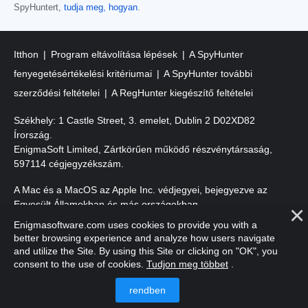
SpyHuntert,
tudja meg, hogyan
.
Itthon
Program eltávolítása lépések
A SpyHunter
fenyegetésértékelési kritériumai
A SpyHunter további
szerződési feltételei
A RegHunter kiegészítő feltételei
Székhely: 1 Castle Street, 3. emelet, Dublin 2 D02XD82
Írország.
EnigmaSoft Limited, Zártkörűen működő részvénytársaság,
597114 cégjegyzékszám.
A Mac és a MacOS az Apple Inc. védjegyei, bejegyezve az
Egyesült Államokban és más országokban.
Enigmasoftware.com uses cookies to provide you with a
Szerzői jog 2016-2026. EnigmaSoft Ltd. Minden jog fenntartva.
better browsing experience and analyze how users navigate
and utilize the Site. By using this Site or clicking on "OK", you
consent to the use of cookies.
Tudjon meg többet
.