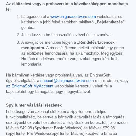
Az előfizetést vagy a próbaverziót a következőképpen mondhatja
le:
Látogasson el a
www.enigmasoftware.com
weboldalra, és
kattintson a jobb felső sarokban található
„Bejelentkezés”
gombra.
Jelentkezzen be felhasználónevével és jelszavával.
A navigációs menüben lépjen a
„Rendelés/Licencek”
menüpontra.
A rendelés/licenc mellett található egy gomb
az előfizetés lemondására, ha alkalmazható. Megjegyzés:
Ha több rendelése/terméke van, azokat egyenként kell
lemondania.
Ha bármilyen kérdése vagy problémája van, az EnigmaSoft
ügyfélszolgálatát a
support@enigmasoftware.com
e-mail címen, vagy
az EnigmaSoft MyAccount
weboldalán keresztül veheti fel a
kapcsolatot egy támogatási jegy megnyitásával.
-------
SpyHunter vásárlási részletek
Lehetősége van azonnal előfizetni a SpyHunterre a teljes
funkcionalitásért, beleértve a kártevők eltávolítását és a támogatási
osztályunkhoz való hozzáférést a HelpDesk-en keresztül, jellemzően
féléves
$49.98
(SpyHunter Basic Windows) és féléves
$79.98
(SpyHunter Pro Windows/SpyHunter Mac-re) kezdve, a kínálati