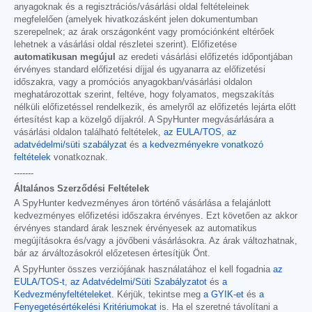
anyagoknak és a regisztrációs/vásárlási oldal feltételeinek
megfelelően (amelyek hivatkozásként jelen dokumentumban
szerepelnek; az árak országonként vagy promóciónként eltérőek
lehetnek a vásárlási oldal részletei szerint). Előfizetése
automatikusan megújul
az eredeti vásárlási előfizetés időpontjában
érvényes standard előfizetési díjjal és ugyanarra az előfizetési
időszakra, vagy a promóciós anyagokban/vásárlási oldalon
meghatározottak szerint, feltéve, hogy folyamatos, megszakítás
nélküli előfizetéssel rendelkezik, és amelyről az előfizetés lejárta előtt
értesítést kap a közelgő díjakról. A SpyHunter megvásárlására a
vásárlási oldalon található feltételek,
az EULA/TOS
,
az
adatvédelmi/süti szabályzat
és
a kedvezményekre vonatkozó
feltételek
vonatkoznak.
-------
Általános Szerződési Feltételek
A SpyHunter kedvezményes áron történő vásárlása a felajánlott
kedvezményes előfizetési időszakra érvényes. Ezt követően az akkor
érvényes standard árak lesznek érvényesek az automatikus
megújításokra és/vagy a jövőbeni vásárlásokra. Az árak változhatnak,
bár az árváltozásokról előzetesen értesítjük Önt.
A SpyHunter összes verziójának használatához el kell fogadnia
az
EULA/TOS-t
,
az Adatvédelmi/Süti Szabályzatot
és
a
Kedvezményfeltételeket
. Kérjük, tekintse meg
a GYIK-et
és
a
Fenyegetésértékelési Kritériumokat
is. Ha el szeretné távolítani a