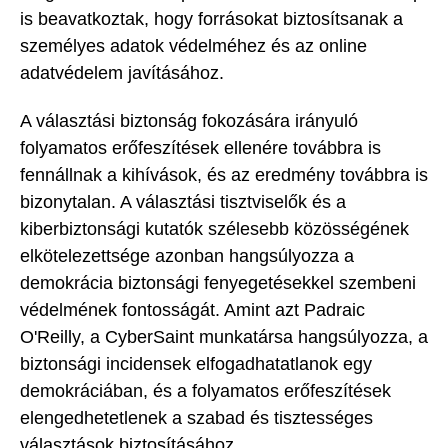
is beavatkoztak, hogy forrásokat biztosítsanak a
személyes adatok védelméhez és az online
adatvédelem javításához.
A választási biztonság fokozására irányuló
folyamatos erőfeszítések ellenére továbbra is
fennállnak a kihívások, és az eredmény továbbra is
bizonytalan. A választási tisztviselők és a
kiberbiztonsági kutatók szélesebb közösségének
elkötelezettsége azonban hangsúlyozza a
demokrácia biztonsági fenyegetésekkel szembeni
védelmének fontosságát. Amint azt Padraic
O'Reilly, a CyberSaint munkatársa hangsúlyozza, a
biztonsági incidensek elfogadhatatlanok egy
demokráciában, és a folyamatos erőfeszítések
elengedhetetlenek a szabad és tisztességes
választások biztosításához.