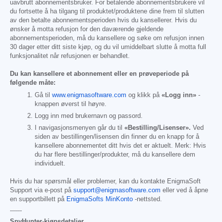
uavbrutt abonnementsbruker. For betalende abonnementsbrukere vil
du fortsette å ha tilgang til produktet/produktene dine frem til slutten
av den betalte abonnementsperioden hvis du kansellerer. Hvis du
ønsker å motta refusjon for den daværende gjeldende
abonnementsperioden, må du kansellere og søke om refusjon innen
30 dager etter ditt siste kjøp, og du vil umiddelbart slutte å motta full
funksjonalitet når refusjonen er behandlet.
Du kan kansellere et abonnement eller en prøveperiode på
følgende måte:
Gå til
www.enigmasoftware.com
og klikk på
«Logg inn»
-
knappen øverst til høyre.
Logg inn med brukernavn og passord.
I navigasjonsmenyen går du til
«Bestilling/Lisenser».
Ved
siden av bestillingen/lisensen din finner du en knapp for å
kansellere abonnementet ditt hvis det er aktuelt. Merk: Hvis
du har flere bestillinger/produkter, må du kansellere dem
individuelt.
Hvis du har spørsmål eller problemer, kan du kontakte EnigmaSoft
Support via e-post på
support@enigmasoftware.com
eller ved å åpne
en supportbillett på
EnigmaSofts MinKonto
-nettsted.
------
SpyHunter-kjøpsdetaljer