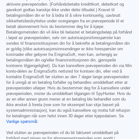
aktivere prøveperioden. (Forhåndsbetalte kredittkort, debetkort og
gavekort godtas kanskje ikke under dette tilbudet.) Kravet til
betalingsmåten din er for å bidra til å sikre kontinuerlig, uavbrutt
sikkerhetsbeskyttelse under overgangen fra en prøveperiode til et
betalt abonnement hvis du bestemmer deg for å kjøpe.
Betalingsmetoden din vil ikke bli belastet et betalingsbeløp på forhånd
i løpet av prøveperioden, selv om autorisasjonsforespørsler kan
sendes til finansinstitusjonen din for å bekrefte at betalingsmåten din
er gyldig (slike autorisasjonsinnsendinger er ikke forespørsler om
kostnader eller gebyrer fra EnigmaSoft, men kan, avhengig av
betalingsmåten din og/eller finansinstitusjonen din, gjenspeile
kontoens tilgjengelighet). Du kan kansellere prøveperioden din via Min
konto-delen av EnigmaSofts nettsted for kontoen din, eller ved å
kontakte EnigmaSoft før slutten av den 7 dager lange prøveperioden
for å unngå at en betaling forfaller og behandles umiddelbart etter at
prøveperioden utløper. Hvis du bestemmer deg for å kansellere under
prøveperioden, mister du umiddelbart tilgangen til SpyHunter. Hvis du
av en eller annen grunn mener at en betaling ble behandlet som du
ikke ønsket å foreta (noe som for eksempel kan skje basert på
systemadministrasjon), kan du også kansellere og motta full refusjon
for betalingen når som helst innen 30 dager etter kjøpsdatoen. Se
Vanlige spørsmål
.
Ved slutten av prøveperioden vil du bli fakturert umiddelbart på
forhånd med prisen og for abonnementsperioden som angitt i