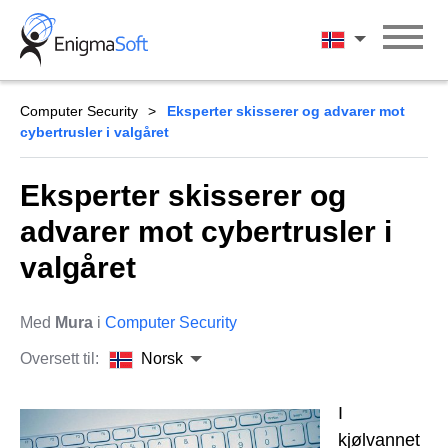
Skip
to
Norsk
content
Computer Security
Eksperter skisserer og advarer mot
cybertrusler i valgåret
Eksperter skisserer og
advarer mot cybertrusler i
valgåret
Med
Mura
i
Computer Security
Oversett til:
Norsk
I
kjølvannet