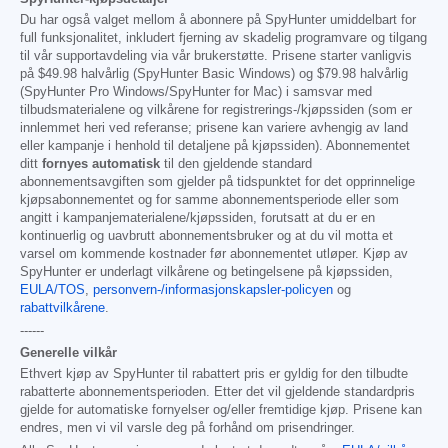
Du har også valget mellom å abonnere på SpyHunter umiddelbart for
full funksjonalitet, inkludert fjerning av skadelig programvare og tilgang
til vår supportavdeling via vår brukerstøtte. Prisene starter vanligvis
på
$49.98
halvårlig (SpyHunter Basic Windows) og
$79.98
halvårlig
(SpyHunter Pro Windows/SpyHunter for Mac) i samsvar med
tilbudsmaterialene og vilkårene for registrerings-/kjøpssiden (som er
innlemmet heri ved referanse; prisene kan variere avhengig av land
eller kampanje i henhold til detaljene på kjøpssiden). Abonnementet
ditt
fornyes automatisk
til den gjeldende standard
abonnementsavgiften som gjelder på tidspunktet for det opprinnelige
kjøpsabonnementet og for samme abonnementsperiode eller som
angitt i kampanjematerialene/kjøpssiden, forutsatt at du er en
kontinuerlig og uavbrutt abonnementsbruker og at du vil motta et
varsel om kommende kostnader før abonnementet utløper. Kjøp av
SpyHunter er underlagt vilkårene og betingelsene på kjøpssiden,
EULA/TOS
,
personvern-/informasjonskapsler-policyen
og
rabattvilkårene
.
------
Generelle vilkår
Ethvert kjøp av SpyHunter til rabattert pris er gyldig for den tilbudte
rabatterte abonnementsperioden. Etter det vil gjeldende standardpris
gjelde for automatiske fornyelser og/eller fremtidige kjøp. Prisene kan
endres, men vi vil varsle deg på forhånd om prisendringer.