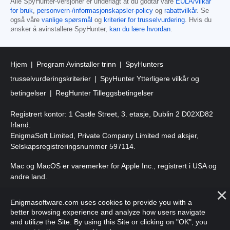
Alle SpyHunter-versjoner er underlagt at du godtar våre
EULA/vilkår
for bruk
,
personvern-/informasjonskapsler-policy
og
rabattvilkår
. Se
også våre
vanlige spørsmål
og
kriterier for trusselvurdering
. Hvis du
ønsker å avinstallere SpyHunter,
kan du lære hvordan
.
Hjem
Program Avinstaller trinn
SpyHunters
trusselvurderingskriterier
SpyHunter Ytterligere vilkår og
betingelser
RegHunter Tilleggsbetingelser
Registrert kontor: 1 Castle Street, 3. etasje, Dublin 2 D02XD82
Irland.
EnigmaSoft Limited, Private Company Limited med aksjer,
Selskapsregistreringsnummer 597114.
Mac og MacOS er varemerker for Apple Inc., registrert i USA og
andre land.
Copyright 2016-2026. EnigmaSoft Ltd. Alle rettigheter
Enigmasoftware.com uses cookies to provide you with a
forbeholdt.
better browsing experience and analyze how users navigate
and utilize the Site. By using this Site or clicking on "OK", you