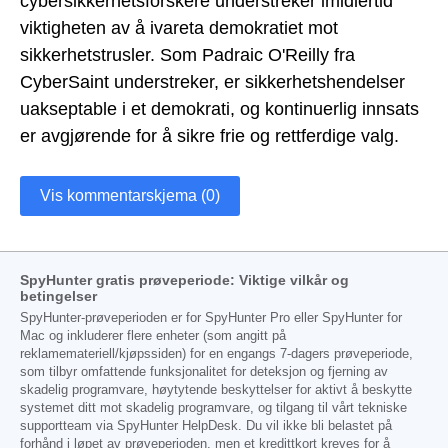
cybersikkerhetsforskere understreker imidlertid
viktigheten av å ivareta demokratiet mot
sikkerhetstrusler. Som Padraic O'Reilly fra
CyberSaint understreker, er sikkerhetshendelser
uakseptable i et demokrati, og kontinuerlig innsats
er avgjørende for å sikre frie og rettferdige valg.
Vis kommentarskjema (0)
SpyHunter gratis prøveperiode: Viktige vilkår og
betingelser
SpyHunter-prøveperioden er for SpyHunter Pro eller SpyHunter for
Mac og inkluderer flere enheter (som angitt på
reklamemateriell/kjøpssiden) for en engangs 7-dagers prøveperiode,
som tilbyr omfattende funksjonalitet for deteksjon og fjerning av
skadelig programvare, høytytende beskyttelser for aktivt å beskytte
systemet ditt mot skadelig programvare, og tilgang til vårt tekniske
supportteam via SpyHunter HelpDesk. Du vil ikke bli belastet på
forhånd i løpet av prøveperioden, men et kredittkort kreves for å