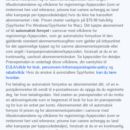
tilbudsmaterialene og vilkårene for registrerings-/kjøpssiden (som er
innlemmet heri ved referanse; prisene kan variere avhengig av land
eller kampanje per kjøpssidedetaljer) hvis du ikke har kansellert
abonnementet i tide. Prisen starter vanligvis på
$79.98
halvårlig
(SpyHunter Pro Windows/SpyHunter for Mac). Ditt kjøpte abonnement
vil bli
automatisk fornyet
i samsvar med vilkårene for
registrerings-/kjøpssiden, som gir automatiske fornyelser til den
gjeldende standard abonnementsavgiften som gjelder på tidspunktet
for det opprinnelige kjøpet og for samme abonnementsperiode eller
som angitt i kampanjematerialene/kjøpssiden, forutsatt at du er en
kontinuerlig, uavbrutt abonnementsbruker. Se kjøpssiden for detaljer.
Prøveperioden er underlagt disse vilkårene, din samtykke til
EULA/vilkår for bruk
,
personvern-/informasjonskapsler-policy
og
rabattvilkår
. Hvis du ønsker å avinstallere SpyHunter,
kan du lære
hvordan
.
For betaling av automatisk fornyelse av abonnementet ditt, vil en e-
postpåminnelse bli sendt til e-postadressen du oppga da du registrerte
deg, før hver betalingsdato. Ved starten av prøveperioden vil du motta
en aktiveringskode som er begrenset til bruk for kun én prøveperiode
og for kun én enhet per konto. Abonnementet ditt vil automatisk
fornyes til prisen og for abonnementsperioden i samsvar med
tilbudsmaterialene og vilkårene for registrerings-/kjøpssiden (som er
innlemmet heri ved referanse; prisene kan variere avhengig av land
eller kampanje per kjøpssidedetaljer), forutsatt at du er en kontinuerlig,