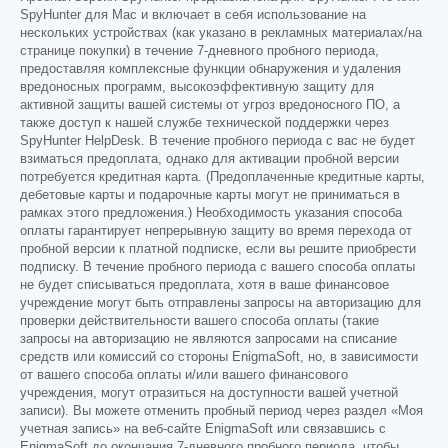
SpyHunter для Mac и включает в себя использование на
нескольких устройствах (как указано в рекламных материалах/на
странице покупки) в течение 7-дневного пробного периода,
предоставляя комплексные функции обнаружения и удаления
вредоносных программ, высокоэффективную защиту для
активной защиты вашей системы от угроз вредоносного ПО, а
также доступ к нашей службе технической поддержки через
SpyHunter HelpDesk. В течение пробного периода с вас не будет
взиматься предоплата, однако для активации пробной версии
потребуется кредитная карта. (Предоплаченные кредитные карты,
дебетовые карты и подарочные карты могут не приниматься в
рамках этого предложения.) Необходимость указания способа
оплаты гарантирует непрерывную защиту во время перехода от
пробной версии к платной подписке, если вы решите приобрести
подписку. В течение пробного периода с вашего способа оплаты
не будет списываться предоплата, хотя в ваше финансовое
учреждение могут быть отправлены запросы на авторизацию для
проверки действительности вашего способа оплаты (такие
запросы на авторизацию не являются запросами на списание
средств или комиссий со стороны EnigmaSoft, но, в зависимости
от вашего способа оплаты и/или вашего финансового
учреждения, могут отразиться на доступности вашей учетной
записи). Вы можете отменить пробный период через раздел «Моя
учетная запись» на веб-сайте EnigmaSoft или связавшись с
EnigmaSoft до окончания 7-дневного пробного периода, чтобы