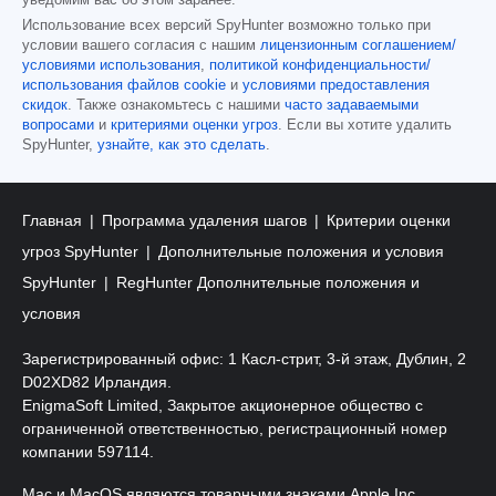
уведомим вас об этом заранее.
Использование всех версий SpyHunter возможно только при
условии вашего согласия с нашим
лицензионным соглашением/
условиями использования
,
политикой конфиденциальности/
использования файлов cookie
и
условиями предоставления
скидок
. Также ознакомьтесь с нашими
часто задаваемыми
вопросами
и
критериями оценки угроз
. Если вы хотите удалить
SpyHunter,
узнайте, как это сделать
.
Главная
Программа удаления шагов
Критерии оценки
угроз SpyHunter
Дополнительные положения и условия
SpyHunter
RegHunter Дополнительные положения и
условия
Зарегистрированный офис: 1 Касл-стрит, 3-й этаж, Дублин, 2
D02XD82 Ирландия.
EnigmaSoft Limited, Закрытое акционерное общество с
ограниченной ответственностью, регистрационный номер
компании 597114.
Mac и MacOS являются товарными знаками Apple Inc.,