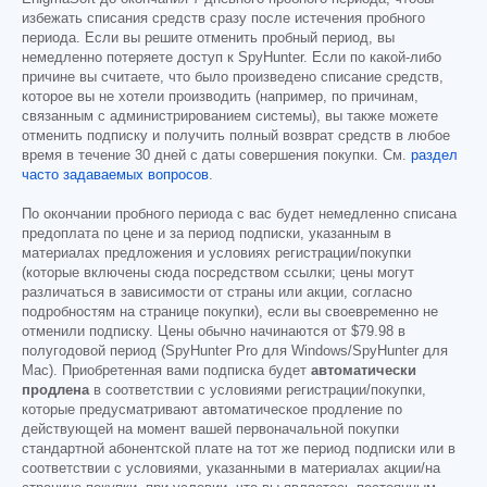
избежать списания средств сразу после истечения пробного
периода. Если вы решите отменить пробный период, вы
немедленно потеряете доступ к SpyHunter. Если по какой-либо
причине вы считаете, что было произведено списание средств,
которое вы не хотели производить (например, по причинам,
связанным с администрированием системы), вы также можете
отменить подписку и получить полный возврат средств в любое
время в течение 30 дней с даты совершения покупки. См.
раздел
часто задаваемых вопросов
.
По окончании пробного периода с вас будет немедленно списана
предоплата по цене и за период подписки, указанным в
материалах предложения и условиях регистрации/покупки
(которые включены сюда посредством ссылки; цены могут
различаться в зависимости от страны или акции, согласно
подробностям на странице покупки), если вы своевременно не
отменили подписку. Цены обычно начинаются от
$79.98
в
полугодовой период (SpyHunter Pro для Windows/SpyHunter для
Mac). Приобретенная вами подписка будет
автоматически
продлена
в соответствии с условиями регистрации/покупки,
которые предусматривают автоматическое продление по
действующей на момент вашей первоначальной покупки
стандартной абонентской плате на тот же период подписки или в
соответствии с условиями, указанными в материалах акции/на