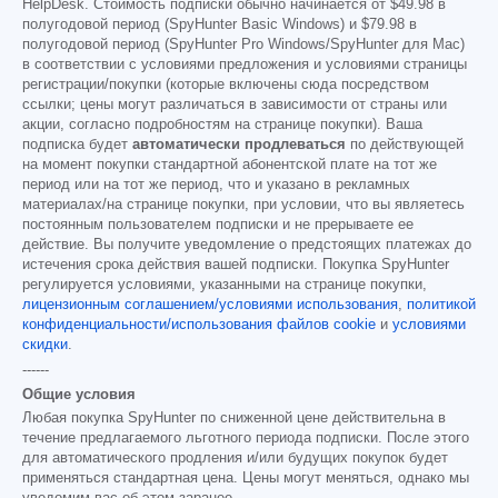
HelpDesk. Стоимость подписки обычно начинается от
$49.98
в
полугодовой период (SpyHunter Basic Windows) и
$79.98
в
полугодовой период (SpyHunter Pro Windows/SpyHunter для Mac)
в соответствии с условиями предложения и условиями страницы
регистрации/покупки (которые включены сюда посредством
ссылки; цены могут различаться в зависимости от страны или
акции, согласно подробностям на странице покупки). Ваша
подписка будет
автоматически продлеваться
по действующей
на момент покупки стандартной абонентской плате на тот же
период или на тот же период, что и указано в рекламных
материалах/на странице покупки, при условии, что вы являетесь
постоянным пользователем подписки и не прерываете ее
действие. Вы получите уведомление о предстоящих платежах до
истечения срока действия вашей подписки. Покупка SpyHunter
регулируется условиями, указанными на странице покупки,
лицензионным соглашением/условиями использования
,
политикой
конфиденциальности/использования файлов cookie
и
условиями
скидки
.
------
Общие условия
Любая покупка SpyHunter по сниженной цене действительна в
течение предлагаемого льготного периода подписки. После этого
для автоматического продления и/или будущих покупок будет
применяться стандартная цена. Цены могут меняться, однако мы