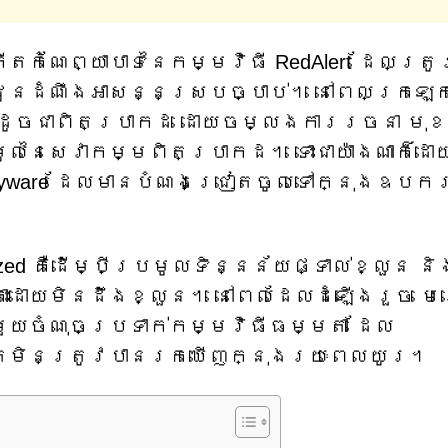
កំណែព្យាបាទនៃកម្មវិធី RedAlert ដែលត្រ
កាជូនដំណឹងអាសន្នស្របច្បាប់។ នៅពេលក្រឡេ
លទៅដូចជាពិតប្រាកដ ដោយចម្លងការរចនា មុ
ូលនៃសេវាកម្មពិតប្រាកដ។ ទោះជាយ៉ាងណាក៏ដោ
 spyware ដែលមានបំណងជ្រៀតចូលទៅក្នុងឧបក
ed គឺដើម្បីប្រមូលទិន្នន័យផ្ទាល់ខ្លួន និ
ោះដោយមិនដឹងខ្លួន។ នៅពេលដែលដំឡើងរួច មេ
មួយចំណុចប្រទាក់កម្មវិធីធម្មតា ដែល
តែមិនត្រូវបានរកឃើញក្នុងរយៈពេលយូរ។