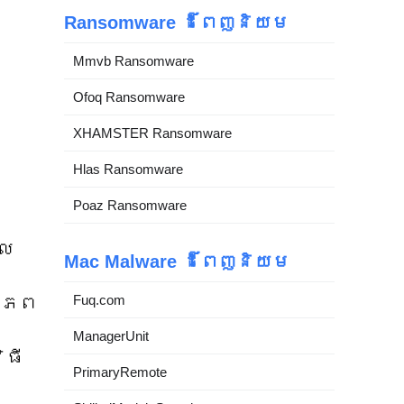
Ransomware ដ៏ពេញនិយម
Mmvb Ransomware
Ofoq Ransomware
XHAMSTER Ransomware
Hlas Ransomware
Poaz Ransomware
ែល
Mac Malware ដ៏ពេញនិយម
Fuq.com
្រភព
ManagerUnit
ិធី
PrimaryRemote