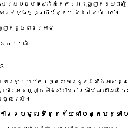
t ស្របច្បាប់ស្នើសុំតែការអនុញ្ញាតឱ្យផ្ញើ
មទារសិទ្ធិចូលប្រើបន្ថែម និងមិនចាំបាច់។
ញ្ញាតដូចខាងក្រោម៖
ស់ឧបករណ៍
PS
ាមទារសម្រាប់ការផ្តល់ការជូនដំណឹងអាសន្
ញការអនុញ្ញាតទាំងនោះតាមការចាំបាច់ ដោយលើក
ធិចូលប្រើ។
ិងការប្រមូលទិន្នន័យជាបន្តបន្ទាប