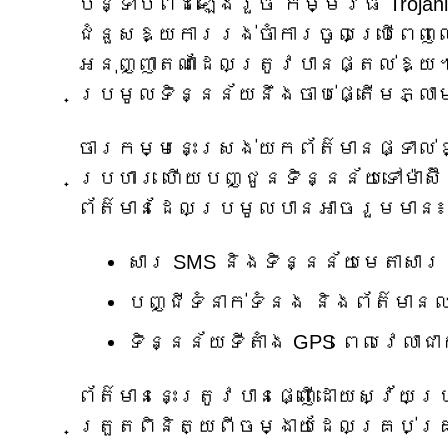
បន្ទាប់ពីដំឡើងរួច កម្មវិធី Troja
ជំនួសឱ្យការរង់ចាំការចូលប្រើពេញ
អនុញ្ញាតណាដែលត្រូវបានផ្តល់ឱ្យ។
ប្រមូលទិន្នន័យនឹងចាប់ផ្តើមភ្ល
ចារកម្ម​នេះ​ស្រង់​យក​ព័ត៌មាន​ផ្ទាល
ប្រហារ ហើយ​បញ្ជូន​ទិន្នន័យ​ទៅ​ម៉ា
ព័ត៌មាន​ដែល​ប្រមូល​បាន​អាច​រួម​មាន៖
សារ SMS និងទិន្នន័យមេតាសារ
បញ្ជីទំនាក់ទំនង និងព័ត៌មានល
ទិន្នន័យទីតាំង GPS ពេលវេលាជា
ព័ត៌មាននេះត្រូវបានផ្ញើដោយស្វ័យប
ត្រួតពិនិត្យពីចម្ងាយដែលគ្រប់គ