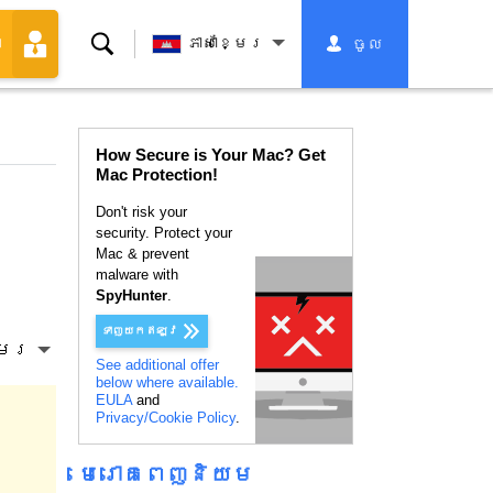
ស្វែងរក
ភាសាខ្មែរ
ចូល
ា
How Secure is Your Mac? Get
Mac Protection!
Don't risk your
security. Protect your
Mac & prevent
malware with
SpyHunter
.
ទាញ​យក​ឥឡូវ
្មែរ
See additional offer
below where available.
EULA
and
Privacy/Cookie Policy
.
មេរោគពេញនិយម