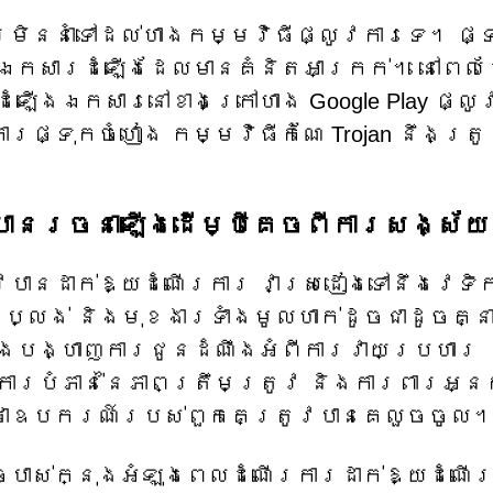
រមិននាំទៅដល់ហាងកម្មវិធីផ្លូវការទេ។ ផ្
កឯកសារដំឡើងដែលមានគំនិតអាក្រក់។ នៅពេល
ងដំឡើងឯកសារនៅខាងក្រៅហាង Google Play ផ្ល
រផ្ទុកចំហៀង កម្មវិធីកំណែ Trojan នឹងត្រ
ានរចនាឡើងដើម្បីគេចពីការសង្ស័យ
វបានដាក់ឱ្យដំណើរការ វាស្រដៀងទៅនឹងវេទិក
់ ប្លង់ និងមុខងារទាំងមូលហាក់ដូចជាដូចគ្ន
ាំងបង្ហាញការជូនដំណឹងអំពីការវាយប្រហារ
ការបំភាន់នៃភាពត្រឹមត្រូវ និងការពារអ្
មៗថាឧបករណ៍របស់ពួកគេត្រូវបានគេលួចចូល
ច្បាស់ក្នុងអំឡុងពេលដំណើរការដាក់ឱ្យដំណើ