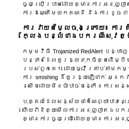
ចូលប្រើប្រាស់ដោយគ្មានការអនុញ្ញ
ការដណ្តើមយកគណនី និងការខូចខាត
ការវាយតម្លៃចុងក្រោយ៖ ការ
ក្លែងបន្លំជាឧបករណ៍សុវត្ថ
កម្មវិធី Trojanized RedAlert បង្
បន្ទាន់ដែលគួរឱ្យទុកចិត្តដើម្ប
របស់ពួកគេ។ ដោយធ្វើត្រាប់តាមកម្
ការ smishing ដ៏គួរឱ្យជឿជាក់ អ្ន
រសើបដោយមិនចាំបាច់បង្កើនការសង
បុគ្គលដែលសង្ស័យថាកំណែព្យាបាទនេ
ហើយពិនិត្យមើលការអនុញ្ញាតឧបករណ៍
គ្មានការចូលប្រើដោយគ្មានការអនុ