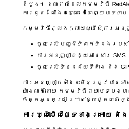
ដំបូង។ ខណៈពេលដែលកម្មវិធី RedAler
ការជូនដំណឹងប៉ុណ្ណោះ កំណែព្យាបាទទា
កម្មវិធីក្លែងក្លាយស្នើសុំការអនុ
ចូលប្រើបញ្ជីទំនាក់ទំនងរប
ការអនុញ្ញាតឱ្យអានសារ SMS
ចូលប្រើទិន្នន័យទីតាំង និង G
ការអនុញ្ញាតទាំងនេះមិនត្រូវបានទ
យ៉ាងណាក៏ដោយ កម្មវិធីព្យាបាទបង្ហា
ចិត្តអ្នកប្រើប្រាស់ឱ្យផ្តល់សិទ្
ការឃ្លាំមើលផ្ទៃខាងក្រោយ ន