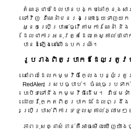
តំណភ្ជាប់ដែលបានបង្កប់នៅក្នុងសា
ទៅវិញ វាណែនាំជនរងគ្រោះឱ្យទាញយ
អ្នកប្រើប្រាស់ធ្វើតាមការណែនាំ និ
ដែលជាការអនុវត្តដែលគេស្គាល់ថាជាកា
បានដំឡើងនៅលើឧបករណ៍។
រូបរាងពិតប្រាកដដែលត្រូវប
នៅពេលដែលកម្មវិធីក្លែងបន្លំត្រូ
RedAlert ស្របច្បាប់។ ចំណុចប្រទាក
បេះបិទទៅនឹងកម្មវិធីដើម។ វាថែមទ
ដោយរ៉ុក្កែតពិតប្រាកដ ដែលពង្រឹង
ប្រើប្រាស់ពីការទទួលស្គាល់ភ្លា
ភាពខុសគ្នាសំខាន់គឺអាចមើលឃើញយ៉ាង