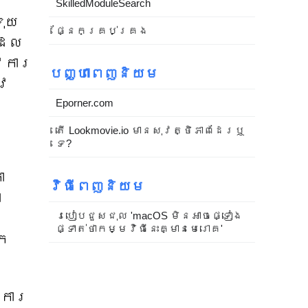
SkilledModuleSearch
ទុយ
ផ្នែកគ្រប់គ្រង
ដែល
ូវការ
បញ្ហាពេញនិយម
ូវ
Eporner.com
តើ Lookmovie.io មានសុវត្ថិភាពដែរឬ
ទេ?
ា
វិធីពេញនិយម
ា
របៀបជួសជុល 'macOS មិនអាចផ្ទៀង
ផ្ទាត់ថាកម្មវិធីនេះគ្មានមេរោគ'
នក
។
រការ