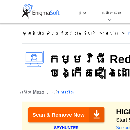
Skip
to
ផ្ទះ
ផលិតផល
content
មូលដ្ឋានទិន្នន័យគំរាមកំហែង
មេរោគ
ក
កម្មវិធី RedA
បង្កើត​ឡើង​ដោ
ដោយ
Mezo
ក្នុង
មេរោគ
HI
Scan & Remove Now
Start
See add
SPYHUNTER