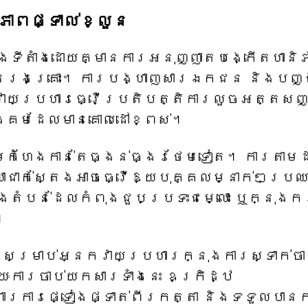
ភាពផ្ទាល់ខ្លួន
ិងទីតាំងដោយគ្មានការអនុញ្ញាតបង្កើតហានិ
ជនរងគ្រោះ។ ការបង្ហាញសារឯកជន និងបញ្ជ
វាយប្រហារធ្វើប្រតិបត្តិការលួចអត្តសញ
្គមដែលមានគោលដៅខ្ពស់។
ាមកំហែងកាន់តែធ្ងន់ធ្ងរថែមទៀត។ ការតាម
ាជាក់ស្តែងអាចធ្វើឱ្យបុគ្គលម្នាក់ៗប្រ
្នុងតំបន់ដែលកំពុងជួបប្រទះជម្លោះ ឬក្នុងក
។
សម្រាប់អ្នកវាយប្រហារក្នុងការស្ទាក់ចា
ការចាប់យកសារទាំងនេះ ឧក្រិដ្ឋ
ារការផ្ទៀងផ្ទាត់ពីរកត្តា និងទទួលបាន