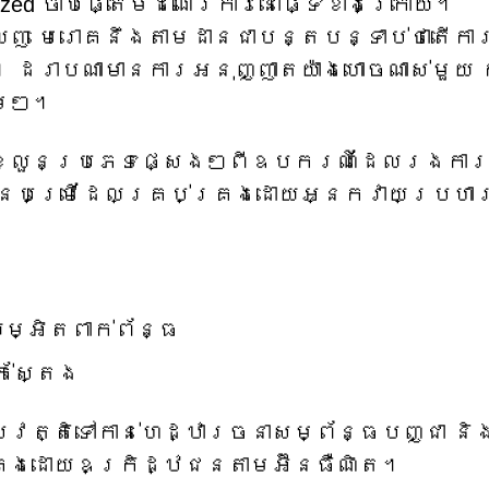
nized ចាប់ផ្តើមដំណើរការនៅផ្ទៃខាងក្រោយ។
លេញ មេរោគនឹងតាមដានជាបន្តបន្ទាប់ថាតើកា
 ដរាបណាមានការអនុញ្ញាតយ៉ាងហោចណាស់មួយ 
ាមៗ។
់ខ្លួន​ប្រភេទ​ផ្សេងៗ​ពី​ឧបករណ៍​ដែល​រង​ការ
ស៊ីន​បម្រើ​ដែល​គ្រប់គ្រង​ដោយ​អ្នក​វាយប្រហ
ម្អិតពាក់ព័ន្ធ
ក់ស្តែង
្រវត្តិទៅកាន់ហេដ្ឋារចនាសម្ព័ន្ធបញ្ជា និ
្រងដោយឧក្រិដ្ឋជនតាមអ៊ីនធឺណិត។