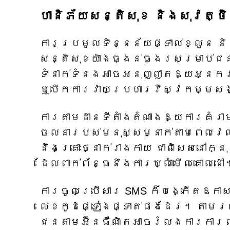
ហានិភ័យសន្តិសុខ និងសុវត្ថិ
ការប្រមូលទិន្នន័យផ្ទាល់ខ្លួន ន
សន្តិសុខយ៉ាងធ្ងន់ធ្ងរសម្រាប់
ទំនាក់ទំនងអាចអនុញ្ញាតឱ្យអ្នក
ឬបើកការវាយប្រហារវិស្វកម្មសង
ការតាមដានទីតាំងតំណាងឱ្យការគំរ
ចលនារបស់មនុស្សម្នាក់តាមពេលវេល
នឹងគ្រោះថ្នាក់រាងកាយ ជាពិសេសនៅក
ដែលពាក់ព័ន្ធនឹងការឃ្លាំមើលគោលដៅ
ការចូលប្រើសារ SMS ក៏បង្កើតឱកាស
លេខកូដផ្ទៀងផ្ទាត់ផងដែរ។ តាមរយៈ
ជនតាមអ៊ីនធឺណិតអាចរំលងការការព