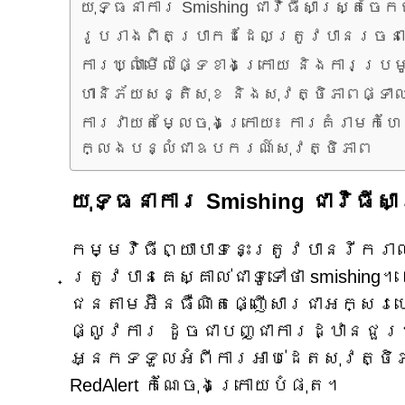
យុទ្ធនាការ Smishing ជាវិធីសាស្ត្រច
រូបរាងពិតប្រាកដដែលត្រូវបានរចនាឡ
ការឃ្លាំមើលផ្ទៃខាងក្រោយ និងការប្រ
ហានិភ័យសន្តិសុខ និងសុវត្ថិភាពផ្ទាល
ការវាយតម្លៃចុងក្រោយ៖ ការគំរាមកំ
ក្លែងបន្លំជាឧបករណ៍សុវត្ថិភាព
យុទ្ធនាការ Smishing ជាវិធី
កម្មវិធីព្យាបាទនេះត្រូវបានរីក
ត្រូវបានគេស្គាល់ជាទូទៅថា smishing។
ជនតាមអ៊ីនធឺណិតផ្ញើសារជាអក្សរ
ផ្លូវការ ដូចជាបញ្ជាការដ្ឋានជួរម
អ្នកទទួលអំពីការអាប់ដេតសុវត្ថិភ
RedAlert កំណែចុងក្រោយបំផុត។