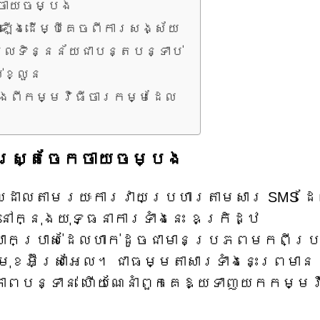
ែកចាយចម្បង
ើងដើម្បីគេចពីការសង្ស័យ
មូលទិន្នន័យជាបន្តបន្ទាប់
់ខ្លួន
ហែងពីកម្មវិធីចារកម្មដែល
សាស្ត្រចែកចាយចម្បង
រាលដាលតាមរយៈការវាយប្រហារតាមសារ SMS ដ
 នៅក្នុងយុទ្ធនាការទាំងនេះ ឧក្រិដ្ឋ
បោកប្រាស់ដែលហាក់ដូចជាមានប្រភពមកពីប
ុខអ៊ីស្រាអែល។ ជាធម្មតាសារទាំងនេះព្រមាន
ាពបន្ទាន់ ហើយណែនាំពួកគេឱ្យទាញយកកម្មវ