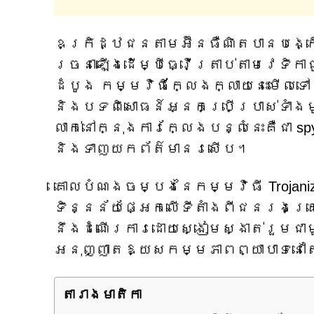
ឧក្រិដ្ឋជនតាមអ៊ីនធឺណិតបានបង្កើត
រចនាឡើងដើម្បីធ្វើត្រាប់តាមវេទិ
ដំបូង កម្មវិធីក្លែងក្លាយនេះមើ
និងបទពិសោធន៍អ្នកប្រើប្រាស់ទាំងម
លាក់នៅក្នុងការក្លែងបន្លំនេះគឺជា
និងទាញយកព័ត៌មានរសើប។
គោលបំណងចម្បងនៃកម្មវិធី Trojaniz
ទិន្នន័យផ្អែកលើទីតាំងពីជនរងគ្រ
នឹងដំណើរការដោយស្ងៀមស្ងាត់រួមជា
អនុញ្ញាតឱ្យសកម្មភាពព្យាបាទនៅ
តារាង​មាតិកា