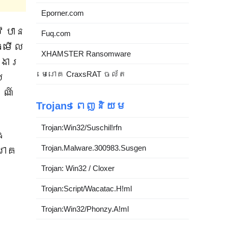
Eporner.com
ូវបាន
Fuq.com
កមើល
XHAMSTER Ransomware
ខងារ
មេរោគ CraxsRAT ចល័ត
យ
រណ៍
Trojans ពេញនិយម
Trojan:Win32/Suschil!rfn
ង
Trojan.Malware.300983.Susgen
រោគ
Trojan: Win32 / Cloxer
Trojan:Script/Wacatac.H!ml
Trojan:Win32/Phonzy.A!ml