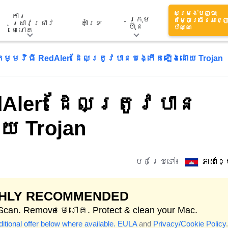
សម្រង់បញ្ចុះ
ការ
ក្រុម
តម្លៃច្រើនអាជ្ញ
ស្រាវជ្រាវ
គាំទ្រ
ហ៊ុន
ប័ណ្ណ
មេរោគ
ម្មវិធី RedAlert ដែល​ត្រូវ​បាន​បង្កើត​ឡើង​ដោយ Trojan
lert ដែល​ត្រូវ​បាន​
យ Trojan
បកប្រែទៅ៖
ភាសាខ
GHLY RECOMMENDED
 Scan. Remove មេរោគ. Protect & clean your Mac.
itional offer below where available.
EULA
and
Privacy/Cookie Policy
.