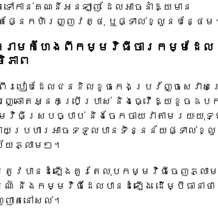
ាតទៅកាន់គណនីអនឡាញ ដែលអាចនាំឱ្យមាន
ផ្នែកហិរញ្ញវត្ថុ ឬផ្ទាល់ខ្លួនបន្ថែម
គំរាមកំហែងពីកម្មវិធីចារកម្មដែល
ិភាព
ហាញពីរបៀបដែលជនខិលខូចកេងប្រវ័ញ្ចសេវាសង្
ីបញ្ឆោតអ្នកប្រើប្រាស់ និងធ្វើឱ្យខូចឧប
មវិធីស្របច្បាប់ និងចែកចាយវាតាមរយៈយុទ្
កវាយប្រហារអាចទទួលបានទិន្នន័យផ្ទាល់ខ្ល
្ស័យភ្លាមៗ។
ះត្រូវបានដំឡើងគួរតែលុបកម្មវិធីចេញភ្លា
 និងកម្មវិធីដែលបានដំឡើង ដើម្បីធានាថា
ញ្ញាតនៅសល់។