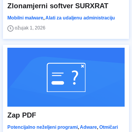
Zlonamjerni softver SURXRAT
Mobilni malware
,
Alati za udaljenu administraciju
ožujak 1, 2026
Zap PDF
Potencijalno neželjeni programi
,
Adware
,
Otmičari