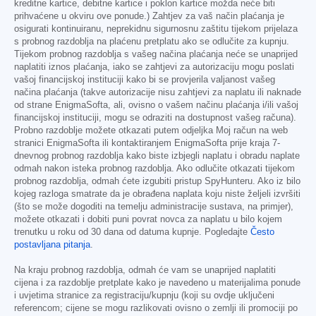
kreditne kartice, debitne kartice i poklon kartice možda neće biti
prihvaćene u okviru ove ponude.) Zahtjev za vaš način plaćanja je
osigurati kontinuiranu, neprekidnu sigurnosnu zaštitu tijekom prijelaza
s probnog razdoblja na plaćenu pretplatu ako se odlučite za kupnju.
Tijekom probnog razdoblja s vašeg načina plaćanja neće se unaprijed
naplatiti iznos plaćanja, iako se zahtjevi za autorizaciju mogu poslati
vašoj financijskoj instituciji kako bi se provjerila valjanost vašeg
načina plaćanja (takve autorizacije nisu zahtjevi za naplatu ili naknade
od strane EnigmaSofta, ali, ovisno o vašem načinu plaćanja i/ili vašoj
financijskoj instituciji, mogu se odraziti na dostupnost vašeg računa).
Probno razdoblje možete otkazati putem odjeljka Moj račun na web
stranici EnigmaSofta ili kontaktiranjem EnigmaSofta prije kraja 7-
dnevnog probnog razdoblja kako biste izbjegli naplatu i obradu naplate
odmah nakon isteka probnog razdoblja. Ako odlučite otkazati tijekom
probnog razdoblja, odmah ćete izgubiti pristup SpyHunteru. Ako iz bilo
kojeg razloga smatrate da je obrađena naplata koju niste željeli izvršiti
(što se može dogoditi na temelju administracije sustava, na primjer),
možete otkazati i dobiti puni povrat novca za naplatu u bilo kojem
trenutku u roku od 30 dana od datuma kupnje. Pogledajte
Često
postavljana pitanja
.
Na kraju probnog razdoblja, odmah će vam se unaprijed naplatiti
cijena i za razdoblje pretplate kako je navedeno u materijalima ponude
i uvjetima stranice za registraciju/kupnju (koji su ovdje uključeni
referencom; cijene se mogu razlikovati ovisno o zemlji ili promociji po