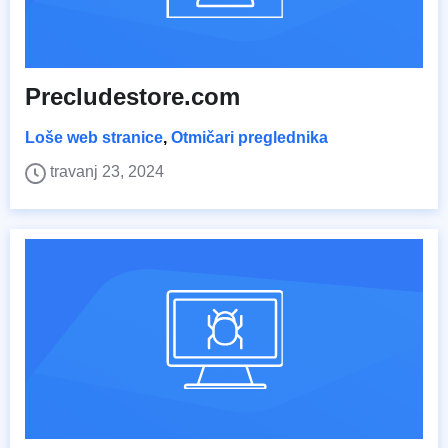
Precludestore.com
Loše web stranice
,
Otmičari preglednika
travanj 23, 2024