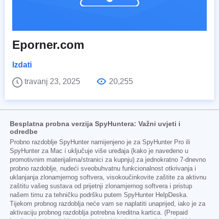
Eporner.com
Izdati
travanj 23, 2025
20,255
Besplatna probna verzija SpyHuntera: Važni uvjeti i
odredbe
Probno razdoblje SpyHunter namijenjeno je za SpyHunter Pro ili
SpyHunter za Mac i uključuje više uređaja (kako je navedeno u
promotivnim materijalima/stranici za kupnju) za jednokratno 7-dnevno
probno razdoblje, nudeći sveobuhvatnu funkcionalnost otkrivanja i
uklanjanja zlonamjernog softvera, visokoučinkovite zaštite za aktivnu
zaštitu vašeg sustava od prijetnji zlonamjernog softvera i pristup
našem timu za tehničku podršku putem SpyHunter HelpDeska.
Tijekom probnog razdoblja neće vam se naplatiti unaprijed, iako je za
aktivaciju probnog razdoblja potrebna kreditna kartica. (Prepaid