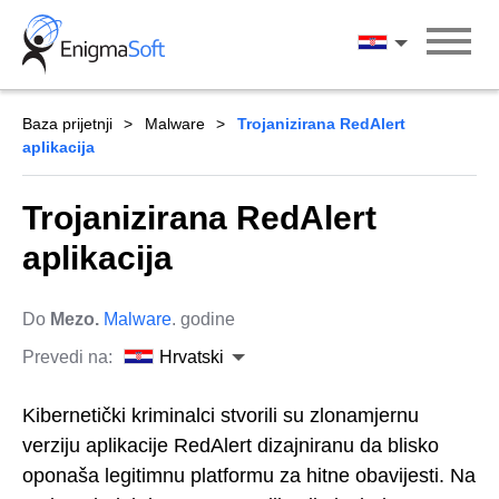
Skip
to
Hrvatski
content
Baza prijetnji
Malware
Trojanizirana RedAlert
aplikacija
Trojanizirana RedAlert
aplikacija
Do
Mezo.
Malware
. godine
Prevedi na:
Hrvatski
Kibernetički kriminalci stvorili su zlonamjernu
verziju aplikacije RedAlert dizajniranu da blisko
oponaša legitimnu platformu za hitne obavijesti. Na