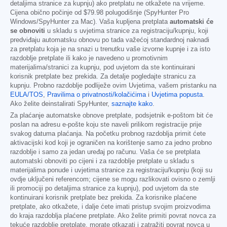
detaljima stranice za kupnju) ako pretplatu ne otkažete na vrijeme.
Cijena obično počinje od
$79.98
polugodišnje (SpyHunter Pro
Windows/SpyHunter za Mac). Vaša kupljena pretplata
automatski će
se obnoviti
u skladu s uvjetima stranice za registraciju/kupnju, koji
predviđaju automatsku obnovu po tada važećoj standardnoj naknadi
za pretplatu koja je na snazi u trenutku vaše izvorne kupnje i za isto
razdoblje pretplate ili kako je navedeno u promotivnim
materijalima/stranici za kupnju, pod uvjetom da ste kontinuirani
korisnik pretplate bez prekida. Za detalje pogledajte stranicu za
kupnju. Probno razdoblje podliježe ovim Uvjetima, vašem pristanku na
EULA/TOS
,
Pravilima o privatnosti/kolačićima
i
Uvjetima popusta
.
Ako želite deinstalirati SpyHunter,
saznajte kako
.
Za plaćanje automatske obnove pretplate, podsjetnik e-poštom bit će
poslan na adresu e-pošte koju ste naveli prilikom registracije prije
svakog datuma plaćanja. Na početku probnog razdoblja primit ćete
aktivacijski kod koji je ograničen na korištenje samo za jedno probno
razdoblje i samo za jedan uređaj po računu. Vaša će se pretplata
automatski obnoviti po cijeni i za razdoblje pretplate u skladu s
materijalima ponude i uvjetima stranice za registraciju/kupnju (koji su
ovdje uključeni referencom; cijene se mogu razlikovati ovisno o zemlji
ili promociji po detaljima stranice za kupnju), pod uvjetom da ste
kontinuirani korisnik pretplate bez prekida. Za korisnike plaćene
pretplate, ako otkažete, i dalje ćete imati pristup svojim proizvodima
do kraja razdoblja plaćene pretplate. Ako želite primiti povrat novca za
tekuće razdoblje pretplate, morate otkazati i zatražiti povrat novca u