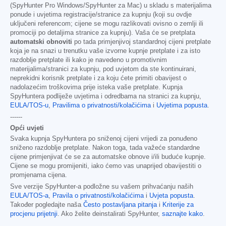
(SpyHunter Pro Windows/SpyHunter za Mac) u skladu s materijalima
ponude i uvjetima registracije/stranice za kupnju (koji su ovdje
uključeni referencom; cijene se mogu razlikovati ovisno o zemlji ili
promociji po detaljima stranice za kupnju). Vaša će se pretplata
automatski obnoviti
po tada primjenjivoj standardnoj cijeni pretplate
koja je na snazi u trenutku vaše izvorne kupnje pretplate i za isto
razdoblje pretplate ili kako je navedeno u promotivnim
materijalima/stranici za kupnju, pod uvjetom da ste kontinuirani,
neprekidni korisnik pretplate i za koju ćete primiti obavijest o
nadolazećim troškovima prije isteka vaše pretplate. Kupnja
SpyHuntera podliježe uvjetima i odredbama na stranici za kupnju,
EULA/TOS-u
,
Pravilima o privatnosti/kolačićima
i
Uvjetima popusta
.
------
Opći uvjeti
Svaka kupnja SpyHuntera po sniženoj cijeni vrijedi za ponuđeno
sniženo razdoblje pretplate. Nakon toga, tada važeće standardne
cijene primjenjivat će se za automatske obnove i/ili buduće kupnje.
Cijene se mogu promijeniti, iako ćemo vas unaprijed obavijestiti o
promjenama cijena.
Sve verzije SpyHunter-a podložne su vašem prihvaćanju naših
EULA/TOS-a
,
Pravila o privatnosti/kolačićima
i
Uvjeta popusta
.
Također pogledajte naša
Često postavljana pitanja
i
Kriterije za
procjenu prijetnji
. Ako želite deinstalirati SpyHunter,
saznajte kako
.