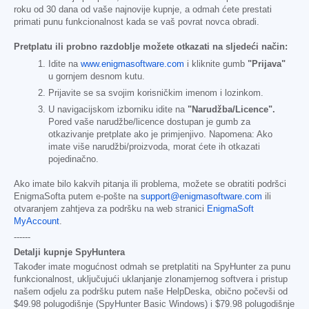
roku od 30 dana od vaše najnovije kupnje, a odmah ćete prestati
primati punu funkcionalnost kada se vaš povrat novca obradi.
Pretplatu ili probno razdoblje možete otkazati na sljedeći način:
Idite na
www.enigmasoftware.com
i kliknite gumb
"Prijava"
u gornjem desnom kutu.
Prijavite se sa svojim korisničkim imenom i lozinkom.
U navigacijskom izborniku idite na
"Narudžba/Licence".
Pored vaše narudžbe/licence dostupan je gumb za
otkazivanje pretplate ako je primjenjivo. Napomena: Ako
imate više narudžbi/proizvoda, morat ćete ih otkazati
pojedinačno.
Ako imate bilo kakvih pitanja ili problema, možete se obratiti podršci
EnigmaSofta putem e-pošte na
support@enigmasoftware.com
ili
otvaranjem zahtjeva za podršku na web stranici
EnigmaSoft
MyAccount
.
------
Detalji kupnje SpyHuntera
Također imate mogućnost odmah se pretplatiti na SpyHunter za punu
funkcionalnost, uključujući uklanjanje zlonamjernog softvera i pristup
našem odjelu za podršku putem naše HelpDeska, obično počevši od
$49.98
polugodišnje (SpyHunter Basic Windows) i
$79.98
polugodišnje