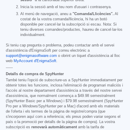
Inicia la sessió amb el teu nom d'usuari i contrasenya.
Al menú de navegació, aneu a
"Comanda/Llicències".
Al
costat de la vostra comanda/llicència, hi ha un botó
disponible per cancel·lar la subscripció si escau. Nota: Si
teniu diverses comandes/productes, haureu de cancel·lar-los
individualment.
Si teniu cap pregunta o problema, podeu contactar amb el servei
d'assistència d'EnigmaSoft per correu electrònic a
support@enigmasoftware.com
o obrint un tiquet d'assistència al lloc
web
MyAccount d'EnigmaSoft
.
------
Detalls de compra de SpyHunter
També teniu l'opció de subscriure-us a SpyHunter immediatament per
obtenir totes les funcions, inclosa l'eliminació de programari maliciós i
l'accés al nostre departament d'assistència a través del nostre servei
d'assistència, que normalment comença a
$49.98
semestralment
(SpyHunter Basic per a Windows) i
$79.98
semestralment (SpyHunter
Pro per a Windows/SpyHunter per a Mac) d'acord amb els materials
de l'oferta i els termes de la pàgina de registre/compra (que
s'incorporen aquí com a referència; els preus poden variar segons el
país o la promoció per detalls de la pàgina de compra). La vostra
subscripció es
renovarà automàticament
amb la tarifa de