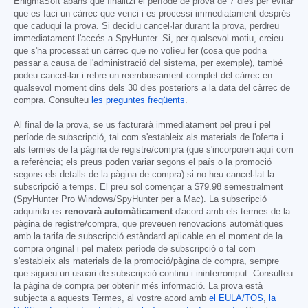
EnigmaSoft abans que finalitzi el període de prova de 7 dies per evitar
que es faci un càrrec que venci i es processi immediatament després
que caduqui la prova. Si decidiu cancel·lar durant la prova, perdreu
immediatament l'accés a SpyHunter. Si, per qualsevol motiu, creieu
que s'ha processat un càrrec que no volíeu fer (cosa que podria
passar a causa de l'administració del sistema, per exemple), també
podeu cancel·lar i rebre un reemborsament complet del càrrec en
qualsevol moment dins dels 30 dies posteriors a la data del càrrec de
compra. Consulteu
les preguntes freqüents
.
Al final de la prova, se us facturarà immediatament pel preu i pel
període de subscripció, tal com s'estableix als materials de l'oferta i
als termes de la pàgina de registre/compra (que s'incorporen aquí com
a referència; els preus poden variar segons el país o la promoció
segons els detalls de la pàgina de compra) si no heu cancel·lat la
subscripció a temps. El preu sol començar a
$79.98
semestralment
(SpyHunter Pro Windows/SpyHunter per a Mac). La subscripció
adquirida es
renovarà automàticament
d'acord amb els termes de la
pàgina de registre/compra, que preveuen renovacions automàtiques
amb la tarifa de subscripció estàndard aplicable en el moment de la
compra original i pel mateix període de subscripció o tal com
s'estableix als materials de la promoció/pàgina de compra, sempre
que sigueu un usuari de subscripció continu i ininterromput. Consulteu
la pàgina de compra per obtenir més informació. La prova està
subjecta a aquests Termes, al vostre acord amb
el EULA/TOS
,
la