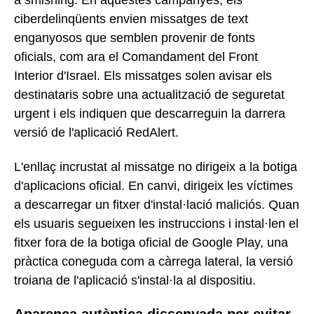
a smishing. En aquestes campanyes, els
ciberdelinqüents envien missatges de text
enganyosos que semblen provenir de fonts
oficials, com ara el Comandament del Front
Interior d'Israel. Els missatges solen avisar els
destinataris sobre una actualització de seguretat
urgent i els indiquen que descarreguin la darrera
versió de l'aplicació RedAlert.
L'enllaç incrustat al missatge no dirigeix a la botiga
d'aplicacions oficial. En canvi, dirigeix les víctimes
a descarregar un fitxer d'instal·lació maliciós. Quan
els usuaris segueixen les instruccions i instal·len el
fitxer fora de la botiga oficial de Google Play, una
pràctica coneguda com a càrrega lateral, la versió
troiana de l'aplicació s'instal·la al dispositiu.
Aparença autèntica dissenyada per evitar