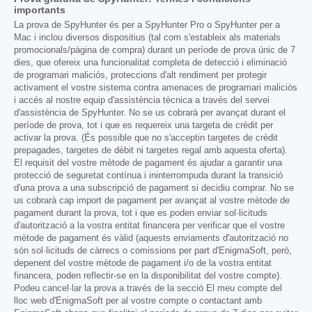
importants
La prova de SpyHunter és per a SpyHunter Pro o SpyHunter per a
Mac i inclou diversos dispositius (tal com s'estableix als materials
promocionals/pàgina de compra) durant un període de prova únic de 7
dies, que ofereix una funcionalitat completa de detecció i eliminació
de programari maliciós, proteccions d'alt rendiment per protegir
activament el vostre sistema contra amenaces de programari maliciós
i accés al nostre equip d'assistència tècnica a través del servei
d'assistència de SpyHunter. No se us cobrarà per avançat durant el
període de prova, tot i que es requereix una targeta de crèdit per
activar la prova. (És possible que no s'acceptin targetes de crèdit
prepagades, targetes de dèbit ni targetes regal amb aquesta oferta).
El requisit del vostre mètode de pagament és ajudar a garantir una
protecció de seguretat contínua i ininterrompuda durant la transició
d'una prova a una subscripció de pagament si decidiu comprar. No se
us cobrarà cap import de pagament per avançat al vostre mètode de
pagament durant la prova, tot i que es poden enviar sol·licituds
d'autorització a la vostra entitat financera per verificar que el vostre
mètode de pagament és vàlid (aquests enviaments d'autorització no
són sol·licituds de càrrecs o comissions per part d'EnigmaSoft, però,
depenent del vostre mètode de pagament i/o de la vostra entitat
financera, poden reflectir-se en la disponibilitat del vostre compte).
Podeu cancel·lar la prova a través de la secció El meu compte del
lloc web d'EnigmaSoft per al vostre compte o contactant amb