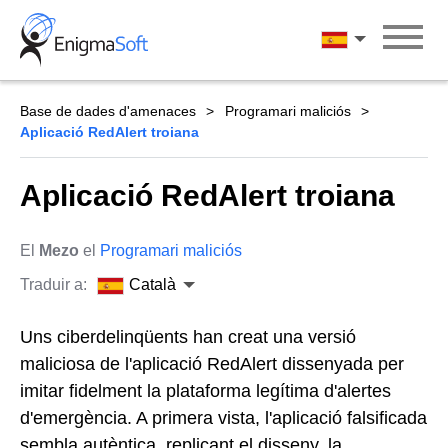
Skip
to
Català
content
Base de dades d'amenaces
Programari maliciós
Aplicació RedAlert troiana
Aplicació RedAlert troiana
El
Mezo
el
Programari maliciós
Traduir a:
Català
Uns ciberdelinqüents han creat una versió
maliciosa de l'aplicació RedAlert dissenyada per
imitar fidelment la plataforma legítima d'alertes
d'emergència. A primera vista, l'aplicació falsificada
sembla autèntica, replicant el disseny, la