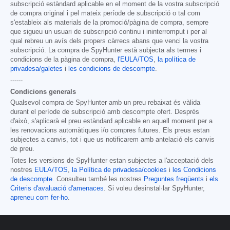
subscripció estàndard aplicable en el moment de la vostra subscripció
de compra original i pel mateix període de subscripció o tal com
s'estableix als materials de la promoció/pàgina de compra, sempre
que sigueu un usuari de subscripció continu i ininterromput i per al
qual rebreu un avís dels propers càrrecs abans que venci la vostra
subscripció. La compra de SpyHunter està subjecta als termes i
condicions de la pàgina de compra,
l'EULA/TOS
,
la política de
privadesa/galetes
i
les condicions de descompte
.
------
Condicions generals
Qualsevol compra de SpyHunter amb un preu rebaixat és vàlida
durant el període de subscripció amb descompte ofert. Després
d'això, s'aplicarà el preu estàndard aplicable en aquell moment per a
les renovacions automàtiques i/o compres futures. Els preus estan
subjectes a canvis, tot i que us notificarem amb antelació els canvis
de preu.
Totes les versions de SpyHunter estan subjectes a l'acceptació dels
nostres
EULA/TOS
,
la Política de privadesa/cookies
i
les Condicions
de descompte
. Consulteu també les nostres
Preguntes freqüents
i
els
Criteris d'avaluació d'amenaces
. Si voleu desinstal·lar SpyHunter,
apreneu com fer-ho
.