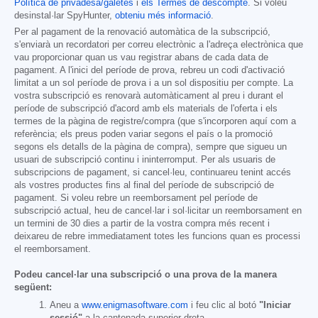
Política de privadesa/galetes
i
els Termes de descompte
. Si voleu
desinstal·lar SpyHunter,
obteniu més informació
.
Per al pagament de la renovació automàtica de la subscripció,
s'enviarà un recordatori per correu electrònic a l'adreça electrònica que
vau proporcionar quan us vau registrar abans de cada data de
pagament. A l'inici del període de prova, rebreu un codi d'activació
limitat a un sol període de prova i a un sol dispositiu per compte. La
vostra subscripció es renovarà automàticament al preu i durant el
període de subscripció d'acord amb els materials de l'oferta i els
termes de la pàgina de registre/compra (que s'incorporen aquí com a
referència; els preus poden variar segons el país o la promoció
segons els detalls de la pàgina de compra), sempre que sigueu un
usuari de subscripció continu i ininterromput. Per als usuaris de
subscripcions de pagament, si cancel·leu, continuareu tenint accés
als vostres productes fins al final del període de subscripció de
pagament. Si voleu rebre un reemborsament pel període de
subscripció actual, heu de cancel·lar i sol·licitar un reemborsament en
un termini de 30 dies a partir de la vostra compra més recent i
deixareu de rebre immediatament totes les funcions quan es processi
el reemborsament.
Podeu cancel·lar una subscripció o una prova de la manera
següent:
Aneu a
www.enigmasoftware.com
i feu clic al botó
"Iniciar
sessió"
a la cantonada superior dreta.