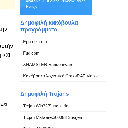
available.
EULA
and
Privacy/Cookie
Policy
.
Δημοφιλή κακόβουλα
την
προγράμματα
Eporner.com
αυτήν
Fuq.com
 και
XHAMSTER Ransomware
Κακόβουλο λογισμικό CraxsRAT Mobile
Δημοφιλή Trojans
νει
Trojan:Win32/Suschil!rfn
Trojan.Malware.300983.Susgen