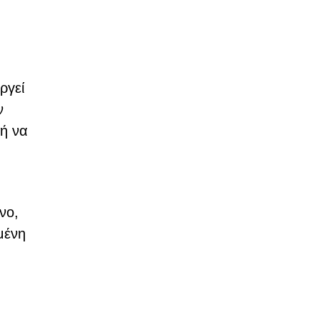
ργεί
ν
 ή να
νο,
μένη