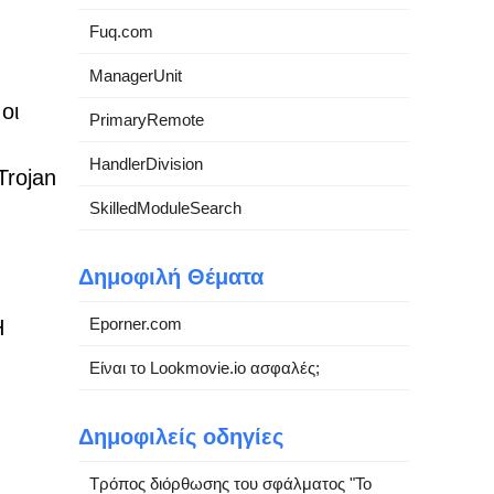
Fuq.com
ManagerUnit
οι
PrimaryRemote
HandlerDivision
Trojan
SkilledModuleSearch
Δημοφιλή Θέματα
Eporner.com
Η
Είναι το Lookmovie.io ασφαλές;
Δημοφιλείς οδηγίες
Τρόπος διόρθωσης του σφάλματος "Το