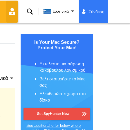
Αναζήτηση
Ελληνικά
Σύνδεση
Is Your Mac Secure?
Protect Your Mac!
Εκτελέστε μια σάρωση
κακόβουλου λογισμικού
νικά
Βελτιστοποιήστε το Mac
σας
Ελευθερώστε χώρο στο
δίσκο
&
Get SpyHunter Now
See additional offer below where