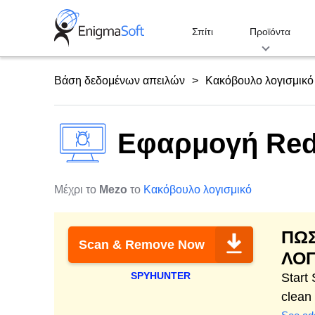
Skip
to
Σπίτι
Προϊόντα
content
Βάση δεδομένων απειλών
Κακόβουλο λογισμικό
Εφαρμογή RedA
Μέχρι το
Mezo
το
Κακόβουλο λογισμικό
ΠΩΣ
Scan & Remove Now
ΛΟΓ
SPYHUNTER
Start
clean