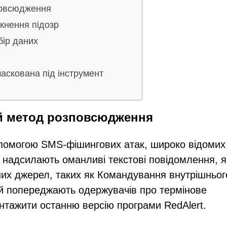
повсюдження
кнення підозр
бір даних
маскована під інструмент
ий метод розповсюдження
помогою SMS-фішингових атак, широко відомих
і надсилають оманливі текстові повідомлення, я
йних джерел, таких як Командування внутрішньог
й попереджають одержувачів про термінове
нтажити останню версію програми RedAlert.