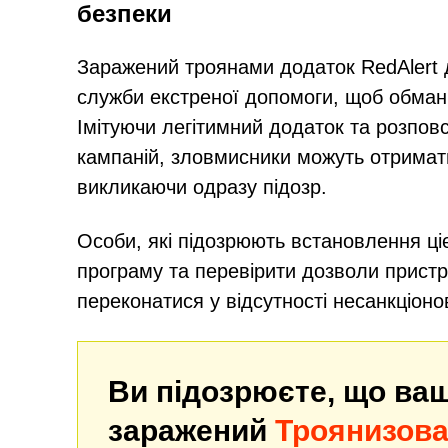
безпеки
Заражений троянами додаток RedAlert 
служби екстреної допомоги, щоб обманю
Імітуючи легітимний додаток та розпо
кампаній, зловмисники можуть отримат
викликаючи одразу підозр.
Особи, які підозрюють встановлення ціє
програму та перевірити дозволи прист
переконатися у відсутності несанкціоно
Ви підозрюєте, що ва
заражений
Троянизова