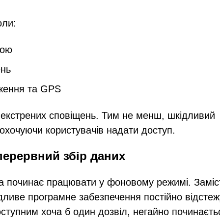
оли:
рою
ень
ження та GPS
 екстрених сповіщень. Тим не менш, шкідливий
аохочуючи користувачів надати доступ.
перервний збір даних
а починає працювати у фоновому режимі. Заміс
ідливе програмне забезпечення постійно відстеж
оступним хоча б один дозвіл, негайно починаєть