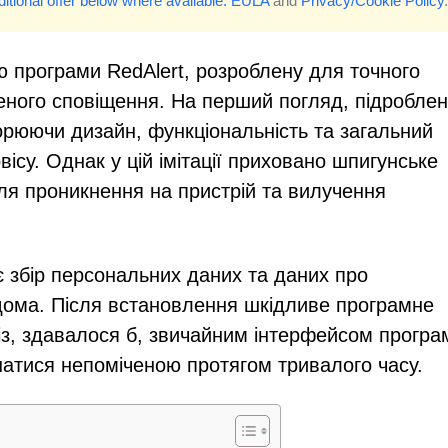
itional offer below where available.
EULA
and
Privacy/Cookie Policy
.
ю програми RedAlert, розроблену для точного
еного сповіщення. На перший погляд, підробле
орюючи дизайн, функціональність та загальний
ісу. Однак у цій імітації приховано шпигунське
ля проникнення на пристрій та вилучення
 збір персональних даних та даних про
ідома. Після встановлення шкідливе програмне
із, здавалося б, звичайним інтерфейсом програ
шатися непоміченою протягом тривалого часу.