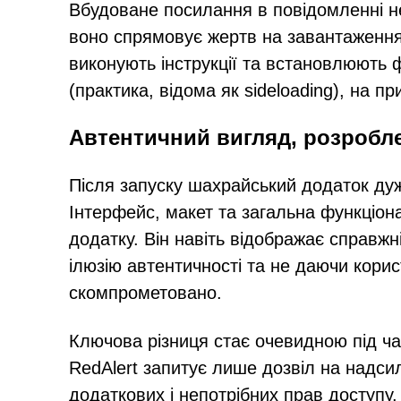
Вбудоване посилання в повідомленні не
воно спрямовує жертв на завантаження 
виконують інструкції та встановлюють 
(практика, відома як sideloading), на 
Автентичний вигляд, розробл
Після запуску шахрайський додаток дуж
Інтерфейс, макет та загальна функціон
додатку. Він навіть відображає справж
ілюзію автентичності та не даючи корис
скомпрометовано.
Ключова різниця стає очевидною під ча
RedAlert запитує лише дозвіл на надси
додаткових і непотрібних прав доступу.