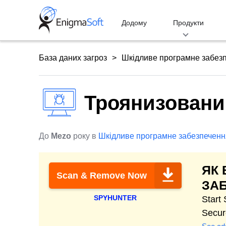
Skip
to
Додому
Продукти
content
База даних загроз
Шкідливе програмне забез
Троянизовани
До
Mezo
року в
Шкідливе програмне забезпеченн
ЯК
Scan & Remove Now
ЗА
SPYHUNTER
Start
Secur