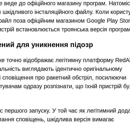
 веде до офіційного магазину програм. Натоміс
шкідливого інсталяційного файлу. Коли корист
файл поза офіційним магазином Google Play Sto
пристрій встановлюється троянська версія програ
ений для уникнення підозр
е точно відображає легітимну платформу RedAl
альність виглядають ідентично оригінальному
ні сповіщення про ракетний обстріл, посилюючи
тувачам одразу розпізнати, що їхній пристрій б
с першого запуску. У той час як легітимний дод
лання сповіщень, шкідлива версія вимагає