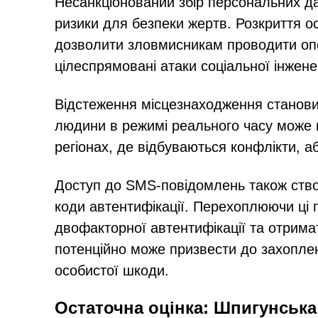
Несанкціонований збір персональних д
ризики для безпеки жертв. Розкриття о
дозволити зловмисникам проводити опер
цілеспрямовані атаки соціальної інженер
Відстеження місцезнаходження станови
людини в режимі реального часу може н
регіонах, де відбуваються конфлікти, 
Доступ до SMS-повідомлень також ств
коди автентифікації. Перехоплюючи ці 
двофакторної автентифікації та отрима
потенційно може призвести до захоплен
особистої шкоди.
Остаточна оцінка: Шпигунська 