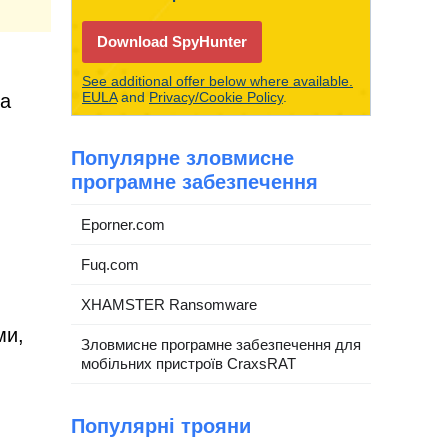
Download SpyHunter
See additional offer below where available.
EULA
and
Privacy/Cookie Policy
.
на
Популярне зловмисне
програмне забезпечення
Eporner.com
Fuq.com
XHAMSTER Ransomware
ми,
Зловмисне програмне забезпечення для
мобільних пристроїв CraxsRAT
Популярні трояни