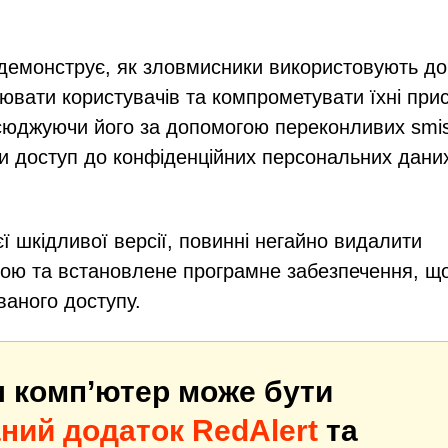
демонструє, як зловмисники використовують до
вати користувачів та компрометувати їхні прис
всюджуючи його за допомогою переконливих smi
и доступ до конфіденційних персональних даних
ї шкідливої версії, повинні негайно видалити
рою та встановлене програмне забезпечення, щ
ваного доступу.
ш комп’ютер може бути
ний додаток RedAlert
та