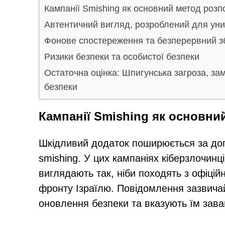
Кампанії Smishing як основний метод роз
Автентичний вигляд, розроблений для уни
Фонове спостереження та безперервний з
Ризики безпеки та особистої безпеки
Остаточна оцінка: Шпигунська загроза, за
безпеки
Кампанії Smishing як основн
Шкідливий додаток поширюється за до
smishing. У цих кампаніях кіберзлочинц
виглядають так, ніби походять з офіці
фронту Ізраїлю. Повідомлення зазвича
оновлення безпеки та вказують їм зава