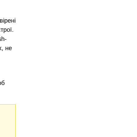
вірені
трої.
sh-
, не
об