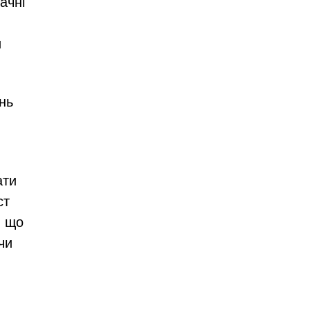
ачні
и
нь
.
ати
ст
, що
чи