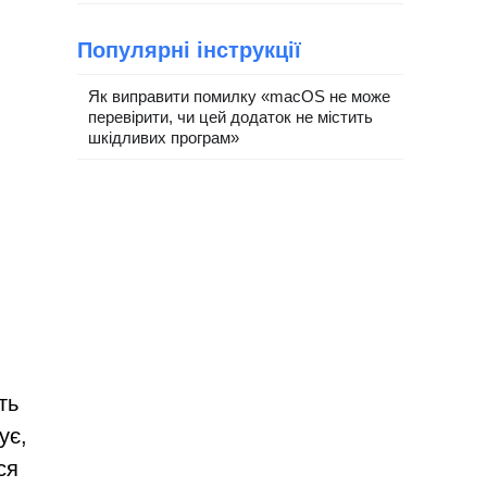
Популярні інструкції
Як виправити помилку «macOS не може
перевірити, чи цей додаток не містить
шкідливих програм»
ть
ує,
ся