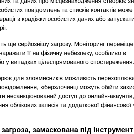
аних та даних про місцезнаходження створює зн
собистих повідомлень та списків контактів може
ації з крадіжки особистих даних або запускат
ії.
ть ще серйознішу загрозу. Моніторинг переміще
аражати її на фізичну небезпеку, особливо в
або у випадках цілеспрямованого спостереження
орює для зловмисників можливість перехоплюв
повідомлення, кіберзлочинці можуть обійти захи
ти несанкціонований доступ до онлайн-акаунтів
ня облікових записів та додаткової фінансової 
загроза, замаскована під інструмент