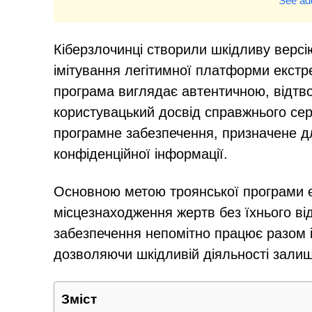
See add
Кіберзлочинці створили шкідливу версі
імітування легітимної платформи екстр
програма виглядає автентичною, відтв
користувацький досвід справжнього серв
програмне забезпечення, призначене д
конфіденційної інформації.
Основною метою троянської програми є
місцезнаходження жертв без їхнього в
забезпечення непомітно працює разом 
дозволяючи шкідливій діяльності зали
Зміст