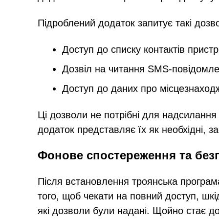
Підроблений додаток запитує такі дозв
Доступ до списку контактів прист
Дозвіл на читання SMS-повідомл
Доступ до даних про місцезнаход
Ці дозволи не потрібні для надсилання
додаток представляє їх як необхідні, з
Фонове спостереження та без
Після встановлення троянська програм
того, щоб чекати на повний доступ, шк
які дозволи були надані. Щойно стає д