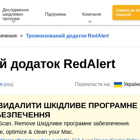
Дослідження
Знижка на кі
шкідливих
Підтримка
Компанія
ліцензій
програм
печення
Троянизований додаток RedAlert
й додаток RedAlert
я
році
Перекласти на:
Україн
 ВИДАЛИТИ ШКІДЛИВЕ ПРОГРАМНЕ
БЕЗПЕЧЕННЯ
 Scan. Remove Шкідливе програмне забезпечення.
e, optimize & clean your Mac.