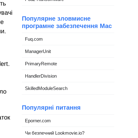
ть
увачі
Популярне зловмисне
re
програмне забезпечення Mac
ми.
Fuq.com
ManagerUnit
ert.
PrimaryRemote
HandlerDivision
SkilledModuleSearch
уло
Популярні питання
аток
Eporner.com
Чи безпечний Lookmovie.io?