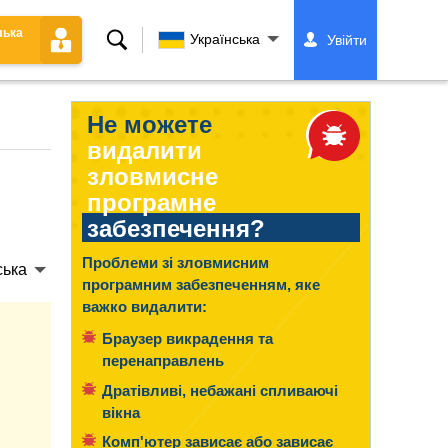
лька
Пошук
Українська
Увійти
Не можете
видалити
зловмисне
програмне
забезпечення?
Проблеми зі зловмисним
ська
програмним забезпеченням, яке
важко видалити:
Браузер викрадення та
перенаправлень
Дратівливі, небажані спливаючі
вікна
Комп'ютер зависає або зависає