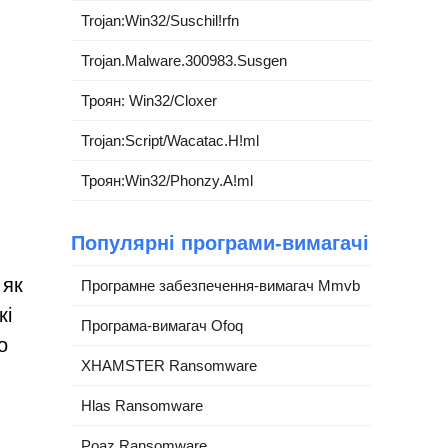
Trojan:Win32/Suschil!rfn
Trojan.Malware.300983.Susgen
Троян: Win32/Cloxer
Trojan:Script/Wacatac.H!ml
Троян:Win32/Phonzy.A!ml
Популярні програми-вимагачі
 як
Програмне забезпечення-вимагач Mmvb
кі
Програма-вимагач Ofoq
о
XHAMSTER Ransomware
Hlas Ransomware
Poaz Ransomware