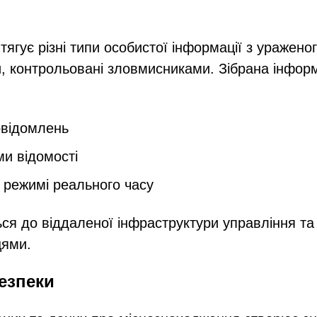
ягує різні типи особистої інформації з уражено
и, контрольовані зловмисниками. Зібрана інфор
овідомлень
ми відомості
 режимі реального часу
ся до віддаленої інфраструктури управління та
цями.
безпеки