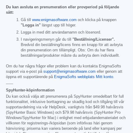
Du kan avsluta en prenumeration eller provperiod på följande
sätt:
Gå till
www.enigmasoftware.com
och klicka på knappen
"Logga in"
längst upp till höger.
Logga in med ditt användarnamn och lösenord.
I navigeringsmenyn går du till
"Beställning/Licenser".
Bredvid din beställning/licens finns en knapp för att avbryta
din prenumeration om tillämpligt. Obs: Om du har flera
beställningar/produkter måste du avbryta dem individuellt.
Om du har några frågor eller problem kan du kontakta EnigmaSofts
support via e-post på
support@enigmasoftware.com
eller genom att
öppna ett supportärende på
EnigmaSofts webbplats Mitt konto
.
------
SpyHunter-köpinformation
Du kan också välja att prenumerera på SpyHunter omedelbart för full
funktionalitet, inklusive borttagning av skadlig kod och tillgång till vår
supportavdelning via vår HelpDesk, vanligtvis från
$49.98
halvårsvis
(SpyHunter Basic Windows) och
$79.98
halvårsvis (SpyHunter Pro
Windows/SpyHunter för Mac) i enlighet med erbjudandematerialet och
villkoren för registrerings-/köpsidan (som införlivas häri genom
hänvisning; priserna kan variera beroende på land eller kampanj per