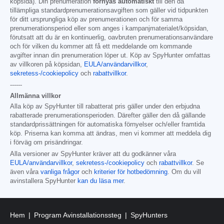
köpsida). Din prenumeration
förnyas automatiskt
till den då
tillämpliga standardprenumerationsavgiften som gäller vid tidpunkten
för ditt ursprungliga köp av prenumerationen och för samma
prenumerationsperiod eller som anges i kampanjmaterialet/köpsidan,
förutsatt att du är en kontinuerlig, oavbruten prenumerationsanvändare
och för vilken du kommer att få ett meddelande om kommande
avgifter innan din prenumeration löper ut. Köp av SpyHunter omfattas
av villkoren på köpsidan,
EULA/användarvillkor
,
sekretess-/cookiepolicy
och
rabattvillkor
.
------
Allmänna villkor
Alla köp av SpyHunter till rabatterat pris gäller under den erbjudna
rabatterade prenumerationsperioden. Därefter gäller den då gällande
standardprissättningen för automatiska förnyelser och/eller framtida
köp. Priserna kan komma att ändras, men vi kommer att meddela dig
i förväg om prisändringar.
Alla versioner av SpyHunter kräver att du godkänner våra
EULA/användarvillkor
,
sekretess-/cookiepolicy
och
rabattvillkor
. Se
även våra
vanliga frågor
och
kriterier för hotbedömning
. Om du vill
avinstallera SpyHunter
kan du läsa mer
.
Hem
Program Avinstallationssteg
SpyHunters