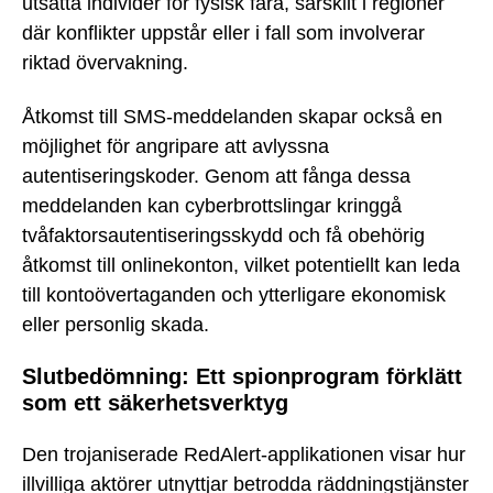
utsätta individer för fysisk fara, särskilt i regioner
där konflikter uppstår eller i fall som involverar
riktad övervakning.
Åtkomst till SMS-meddelanden skapar också en
möjlighet för angripare att avlyssna
autentiseringskoder. Genom att fånga dessa
meddelanden kan cyberbrottslingar kringgå
tvåfaktorsautentiseringsskydd och få obehörig
åtkomst till onlinekonton, vilket potentiellt kan leda
till kontoövertaganden och ytterligare ekonomisk
eller personlig skada.
Slutbedömning: Ett spionprogram förklätt
som ett säkerhetsverktyg
Den trojaniserade RedAlert-applikationen visar hur
illvilliga aktörer utnyttjar betrodda räddningstjänster