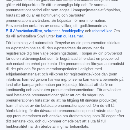
gäller vid tidpunkten för ditt ursprungliga köp och för samma
prenumerationsperiod eller som anges i kampanjmaterialet/köpsidan,
förutsatt att du är en kontinuerlig och oavbruten
prenumerationsanvändare. Se köpsidan för mer information.
Provperioden omfattas av dessa villkor, ditt godkännande av
EULA/användarvillkor
,
sekretess-/cookiepolicy
och
rabattvillkor
. Om
du vill avinstallera SpyHunter
kan du läsa mer
.
För betalning vid automatisk förnyelse av din prenumeration skickas
en e-postpåminnelse till den e-postadress du angav när du
registrerade dig före varje betalningsdatum. I början av din provperiod
får du en aktiveringskod som är begränsad till endast en provperiod
och endast en enhet per konto. Din prenumeration förnyas automatiskt
till det pris och för prenumerationsperioden i enlighet med
erbjudandematerialet och villkoren för registrerings-/köpsidan (som
införlivas härmed genom hänvisning; priserna kan variera beroende på
land eller kampanjinformation per köpsida), förutsatt att du är en
kontinuerlig och oavbruten prenumerationsanvändare. För användare
med betalande prenumerationer gäller att om du säger upp
prenumerationen fortsätter du att ha tillgång till din/dina produkt(er)
fram till slutet av din betalda prenumerationsperiod. Om du vill få
återbetalning för din dåvarande prenumerationsperiod måste du säga
upp prenumerationen och ansöka om återbetalning inom 30 dagar efter
ditt senaste köp, och du kommer omedelbart att sluta få full
funktionalitet när din återbetalning har behandlats.