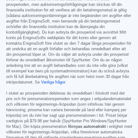
provperioden, men auktoriseringsförfrågningar kan skickas till din
finansiella institution för att verifiera att din betalningsmetod är giltig
(sådana auktoriseringsinlämningar är inte begäranden om avgifter eller
avgifter från EnigmaSoft, men beroende på din betalningsmetod
och/eller din finansiella institution kan de återspegla din
kontotillgänglighet). Du kan avbryta din provperiod via avsnittet Mitt
konto på EnigmaSofts webbplats för ditt konto eller genom att
kontakta EnigmaSoft före slutet av den 7 dagar långa provperioden för
att undvika att en avgift förfaller och behandlas omedelbart efter att
din provperiod löper ut. Om du väljer att avbryta under din provperiod
förlorar du omedelbart åtkomsten till SpyHunter. Om du av någon
anledning tror att en avgift behandlades som du inte ville göra (vilket
till exempel kan bero på systemadministration) kan du också avbryta
och få full återbetalning för avgiften när som helst inom 30 dagar från
inköpsdatumet. Se
Vanliga frågor
.
I slutet av provperioden debiteras du omedelbart i förskott med det
pris och för prenumerationsperioden som anges i erbjudandematerialet
och villkoren för registrerings-/köpsidan (som införlivas häri genom
hänvisning; priserna kan variera beroende på land eller kampanj per
köpsida) om du inte har sagt upp prenumerationen i tid. Priset börjar
vanligtvis på
$79.98
per halvår (SpyHunter Pro Windows/SpyHunter
för Mac). Din köpta prenumeration
förnyas automatiskt
i enlighet med
villkoren för registrerings-/köpsidan, vilka föreskriver automatiska
förnyelser till den då gällande standardprenumerationsavgiften som