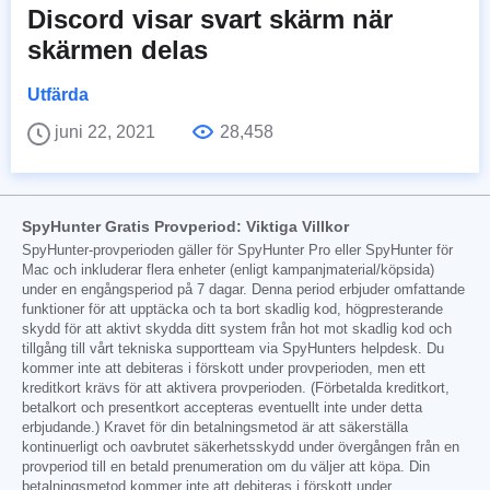
Discord visar svart skärm när
skärmen delas
Utfärda
juni 22, 2021
28,458
SpyHunter Gratis Provperiod: Viktiga Villkor
SpyHunter-provperioden gäller för SpyHunter Pro eller SpyHunter för
Mac och inkluderar flera enheter (enligt kampanjmaterial/köpsida)
under en engångsperiod på 7 dagar. Denna period erbjuder omfattande
funktioner för att upptäcka och ta bort skadlig kod, högpresterande
skydd för att aktivt skydda ditt system från hot mot skadlig kod och
tillgång till vårt tekniska supportteam via SpyHunters helpdesk. Du
kommer inte att debiteras i förskott under provperioden, men ett
kreditkort krävs för att aktivera provperioden. (Förbetalda kreditkort,
betalkort och presentkort accepteras eventuellt inte under detta
erbjudande.) Kravet för din betalningsmetod är att säkerställa
kontinuerligt och oavbrutet säkerhetsskydd under övergången från en
provperiod till en betald prenumeration om du väljer att köpa. Din
betalningsmetod kommer inte att debiteras i förskott under