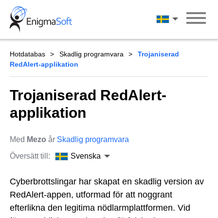
Skip
to
Svenska
content
Hotdatabas
Skadlig programvara
Trojaniserad
RedAlert-applikation
Trojaniserad RedAlert-
applikation
Med
Mezo
år
Skadlig programvara
Översätt till:
Svenska
Cyberbrottslingar har skapat en skadlig version av
RedAlert-appen, utformad för att noggrant
efterlikna den legitima nödlarmplattformen. Vid