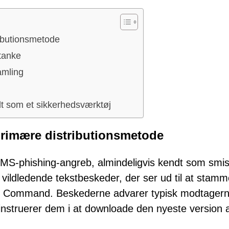
ibutionsmetode
stanke
amling
dt som et sikkerhedsværktøj
rimære distributionsmetode
SMS-phishing-angreb, almindeligvis kendt som smis
vildledende tekstbeskeder, der ser ud til at stamm
ront Command. Beskederne advarer typisk modtager
nstruerer dem i at downloade den nyeste version 