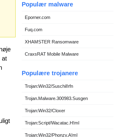
Populær malware
Eporner.com
Fuq.com
XHAMSTER Ransomware
 nøje
CraxsRAT Mobile Malware
 at
n
Populære trojanere
Trojan:Win32/Suschil!rfn
Trojan.Malware.300983.Susgen
Trojan:Win32/Cloxer
ligt
Trojan:Script/Wacatac.H!ml
Trojan:Win32/Phonzy.A!ml