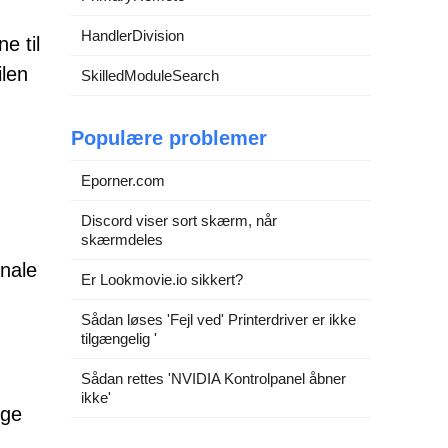
HandlerDivision
e til
ilen
SkilledModuleSearch
Populære problemer
Eporner.com
Discord viser sort skærm, når
skærmdeles
inale
Er Lookmovie.io sikkert?
Sådan løses 'Fejl ved' Printerdriver er ikke
tilgængelig '
Sådan rettes 'NVIDIA Kontrolpanel åbner
ikke'
ige