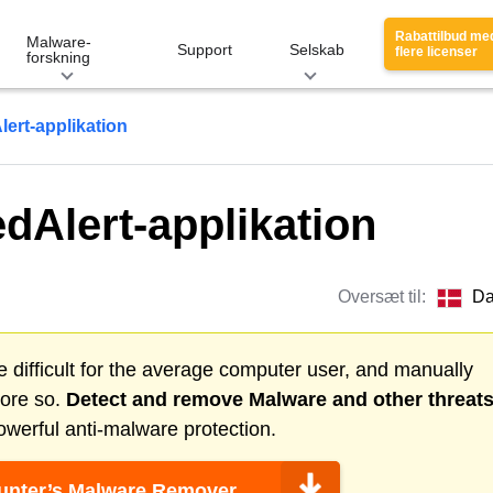
Rabattilbud me
Malware-
Support
Selskab
flere licenser
forskning
lert-applikation
edAlert-applikation
Oversæt til:
Da
 difficult for the average computer user, and manually
more so.
Detect and remove
Malware
and other threat
werful anti-malware protection.
nter’s Malware Remover