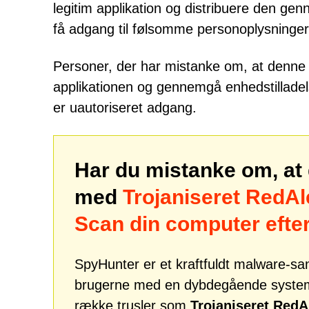
legitim applikation og distribuere den 
få adgang til følsomme personoplysninger 
Personer, der har mistanke om, at denne sk
applikationen og gennemgå enhedstilladelse
er uautoriseret adgang.
Har du mistanke om, at 
med
Trojaniseret RedAl
Scan din computer efte
SpyHunter er et kraftfuldt malware-san
brugerne med en dybdegående systemsi
række trusler som
Trojaniseret RedA