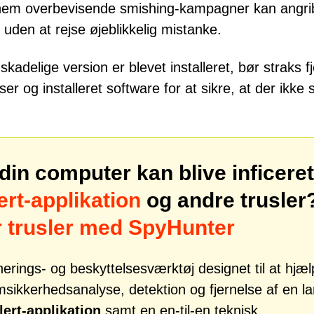
gennem overbevisende smishing-kampagner kan angri
uden at rejse øjeblikkelig mistanke.
adelige version er blevet installeret, bør straks f
r og installeret software for at sikre, at der ikke 
din computer kan blive inficeret
ert-applikation
og andre trusler
r trusler med SpyHunter
erings- og beskyttelsesværktøj designet til at hjæ
kkerhedsanalyse, detektion og fjernelse af en l
lert-applikation
samt en en-til-en teknisk