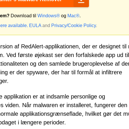
stem?
Download til
Windows®
og
Mac®
.
ere available.
EULA
and
Privacy/Cookie Policy
.
sion af RedAlert-applikationen, der er designet til
m. Ved første øjekast ser den forfalskede app ud til
ktionaliteten og den samlede brugeroplevelse af de
ng er der spyware, der har til formål at infiltrere
ger.
 applikation er at indsamle personlige og
s viden. Når malwaren er installeret, fungerer den
rmale applikationsgrænseflade, hvilket gør det mu
opdaget i længere perioder.