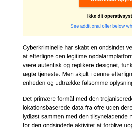
Ikke dit operativsy
See additional offer below wh
Cyberkriminelle har skabt en ondsindet ver
at efterligne den legitime nødalarmplatfor
være autentisk og replikere designet, fun
ægte tjeneste. Men skjult i denne efterligni
enheden og udtrække følsomme oplysnin
Det primære formål med den trojaniserede
lokationsbaserede data fra ofre uden dere
lydløst sammen med den tilsyneladende no
for den ondsindede aktivitet at forblive u