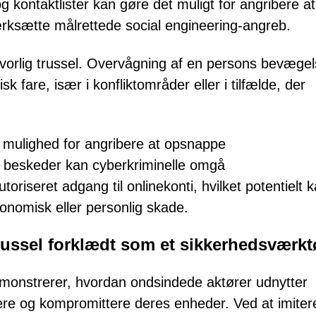
 kontaktlister kan gøre det muligt for angribere at
værksætte målrettede social engineering-angreb.
orlig trussel. Overvågning af en persons bevægels
k fare, især i konfliktområder eller i tilfælde, der
mulighed for angribere at opsnappe
 beskeder kan cyberkriminelle omgå
oriseret adgang til onlinekonti, hvilket potentielt 
konomisk eller personlig skade.
ussel forklædt som et sikkerhedsværkt
emonstrerer, hvordan ondsindede aktører udnytter
gere og kompromittere deres enheder. Ved at imiter