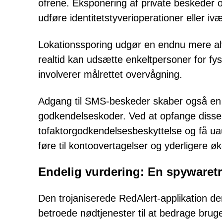
ofrene. Eksponering af private beskeder og
udføre identitetstyverioperationer eller i
Lokationssporing udgør en endnu mere alv
realtid kan udsætte enkeltpersoner for fysis
involverer målrettet overvågning.
Adgang til SMS-beskeder skaber også en 
godkendelseskoder. Ved at opfange disse
tofaktorgodkendelsesbeskyttelse og få uaut
føre til kontoovertagelser og yderligere ø
Endelig vurdering: En spywaretr
Den trojaniserede RedAlert-applikation d
betroede nødtjenester til at bedrage bru