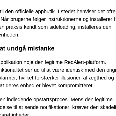
il den officielle appbutik. I stedet henviser det ofren
 Når brugerne følger instruktionerne og installerer f
 en praksis kendt som sideloading, installeres den
 enheden.
 at undgå mistanke
applikation nøje den legitime RedAlert-platform.
tionalitet ser ud til at være identisk med den orig
armer, hvilket forstærker illusionen af ægthed og
 at deres enhed er blevet kompromitteret.
r den indledende opstartsproces. Mens den legitime
else til at sende notifikationer, kræver den skadel
srettigheder.