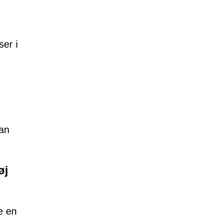
er i
kan
øj
e en