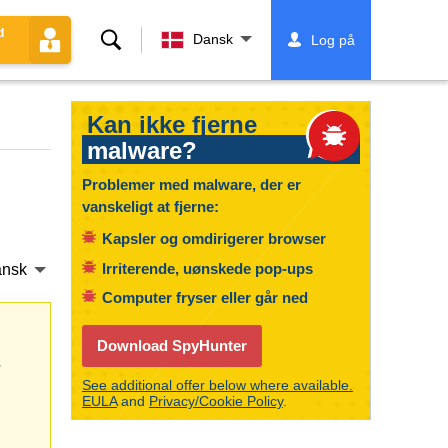
d
Søg
Dansk
Log på
Kan ikke fjerne
malware?
Problemer med malware, der er
vanskeligt at fjerne:
Kapsler og omdirigerer browser
Irriterende, uønskede pop-ups
nsk
Computer fryser eller går ned
Download SpyHunter
s
See additional offer below where available.
EULA
and
Privacy/Cookie Policy
.