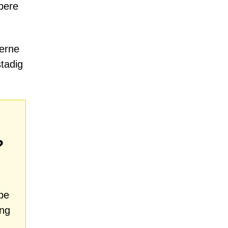
bere
jerne
stadig
?
lpe
ang