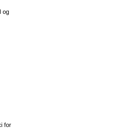
d og
i for