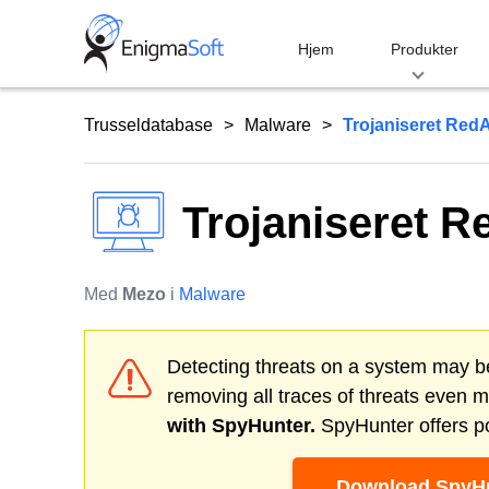
Skip
to
Hjem
Produkter
content
Trusseldatabase
Malware
Trojaniseret RedA
Trojaniseret R
Med
Mezo
i
Malware
Detecting threats on a system may be
removing all traces of threats even 
with SpyHunter.
SpyHunter offers po
Download SpyHu