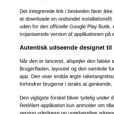
Det integrerede link i beskeden fører ikke t
at downloade en ondsindet installationsfil.
uden for den officielle Google Play Butik,
trojaniserede version af applikationen på
Autentisk udseende designet til
Når den er lanceret, afspejler den falske 
Brugerfladen, layoutet og den samlede funk
app. Den viser endda ægte raketangrebsal
forhindrer brugerne i straks at genkende,
Den vigtigste forskel bliver tydelig unde
RedAlert-applikation kun anmoder om tillad
version yderligere og unødvendige adgang