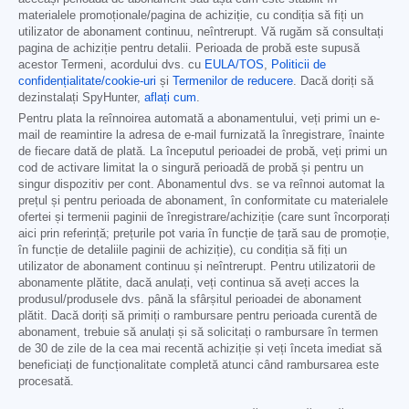
materialele promoționale/pagina de achiziție, cu condiția să fiți un
utilizator de abonament continuu, neîntrerupt. Vă rugăm să consultați
pagina de achiziție pentru detalii. Perioada de probă este supusă
acestor Termeni, acordului dvs. cu
EULA/TOS
,
Politicii de
confidențialitate/cookie-uri
și
Termenilor de reducere
. Dacă doriți să
dezinstalați SpyHunter,
aflați cum
.
Pentru plata la reînnoirea automată a abonamentului, veți primi un e-
mail de reamintire la adresa de e-mail furnizată la înregistrare, înainte
de fiecare dată de plată. La începutul perioadei de probă, veți primi un
cod de activare limitat la o singură perioadă de probă și pentru un
singur dispozitiv per cont. Abonamentul dvs. se va reînnoi automat la
prețul și pentru perioada de abonament, în conformitate cu materialele
ofertei și termenii paginii de înregistrare/achiziție (care sunt încorporați
aici prin referință; prețurile pot varia în funcție de țară sau de promoție,
în funcție de detaliile paginii de achiziție), cu condiția să fiți un
utilizator de abonament continuu și neîntrerupt. Pentru utilizatorii de
abonamente plătite, dacă anulați, veți continua să aveți acces la
produsul/produsele dvs. până la sfârșitul perioadei de abonament
plătit. Dacă doriți să primiți o rambursare pentru perioada curentă de
abonament, trebuie să anulați și să solicitați o rambursare în termen
de 30 de zile de la cea mai recentă achiziție și veți înceta imediat să
beneficiați de funcționalitate completă atunci când rambursarea este
procesată.