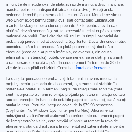
în funcție de metoda dvs. de plată și/sau de instituția dvs. financiară,
acestea pot reflecta disponibilitatea contului dvs.). Puteți anula
perioada de probă prin intermediul secțiunii Contul Meu de pe site-ul
web EnigmaSoft pentru contul dvs. sau contactând EnigmaSoft
înainte de sfârșitul perioadei de probă de 7 zile pentru a evita ca o
plată să devină scadentă și să fie procesată imediat după expirarea
perioadei de probă. Dacă decideți să anulați în timpul perioadei de
probă, veți pierde imediat accesul la SpyHunter. Dacă, din orice motiv,
considerați că a fost procesată o plată pe care nu ați dorit să o
efectuați (ceea ce s-ar putea întâmpla, de exemplu, din cauza
administrării sistemului), puteți, de asemenea, să anulați și să primiți
o rambursare completă a plății în orice moment în termen de 30 de
zile de la data plății achiziției. Consultați
Întrebările frecvente
.
La sfârșitul perioadei de probă, veți fi facturat în avans imediat la
prețul și pentru perioada de abonament, așa cum sunt stabilite în
materialele ofertei și în termenii paginii de înregistrare/achiziție (care
sunt încorporate aici prin referință; prețurile pot varia în funcție de țară
sau de promoție, în funcție de detaliile paginii de achiziție), dacă nu ați
anulat la timp. Prețurile încep de obicei de la
$79.98
semestrial
(SpyHunter Pro Windows/SpyHunter pentru Mac). Abonamentul
achiziționat va fi
reînnoit automat
în conformitate cu termenii paginii
de înregistrare/achiziție, care prevăd reînnoiri automate la taxa de
abonament standard aplicabilă la momentul achiziției inițiale și pentru
aceeași perioadă de abonament sau așa cum este stabilit în