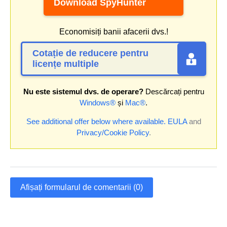
Download SpyHunter
Economisiți banii afacerii dvs.!
Cotație de reducere pentru
licențe multiple
Nu este sistemul dvs. de operare?
Descărcați pentru
Windows®
și
Mac®
.
See additional offer below where available.
EULA
and
Privacy/Cookie Policy
.
Afișați formularul de comentarii (0)