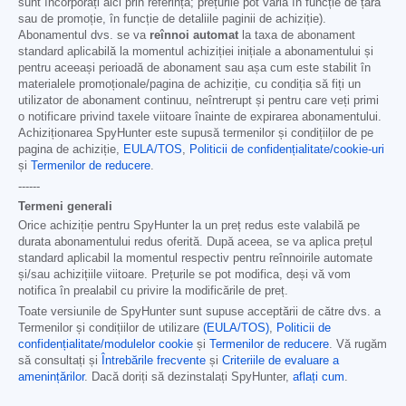
sunt încorporați aici prin referință; prețurile pot varia în funcție de țară
sau de promoție, în funcție de detaliile paginii de achiziție).
Abonamentul dvs. se va
reînnoi automat
la taxa de abonament
standard aplicabilă la momentul achiziției inițiale a abonamentului și
pentru aceeași perioadă de abonament sau așa cum este stabilit în
materialele promoționale/pagina de achiziție, cu condiția să fiți un
utilizator de abonament continuu, neîntrerupt și pentru care veți primi
o notificare privind taxele viitoare înainte de expirarea abonamentului.
Achiziționarea SpyHunter este supusă termenilor și condițiilor de pe
pagina de achiziție,
EULA/TOS
,
Politicii de confidențialitate/cookie-uri
și
Termenilor de reducere
.
------
Termeni generali
Orice achiziție pentru SpyHunter la un preț redus este valabilă pe
durata abonamentului redus oferită. După aceea, se va aplica prețul
standard aplicabil la momentul respectiv pentru reînnoirile automate
și/sau achizițiile viitoare. Prețurile se pot modifica, deși vă vom
notifica în prealabil cu privire la modificările de preț.
Toate versiunile de SpyHunter sunt supuse acceptării de către dvs. a
Termenilor și condițiilor de utilizare
(EULA/TOS)
,
Politicii de
confidențialitate/modulelor cookie
și
Termenilor de reducere
. Vă rugăm
să consultați și
Întrebările frecvente
și
Criteriile de evaluare a
amenințărilor
. Dacă doriți să dezinstalați SpyHunter,
aflați cum
.