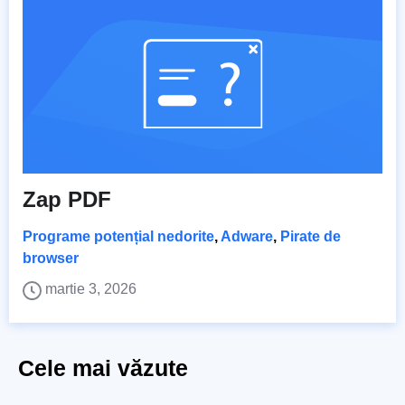
Zap PDF
Programe potențial nedorite
,
Adware
,
Pirate de
browser
martie 3, 2026
Cele mai văzute