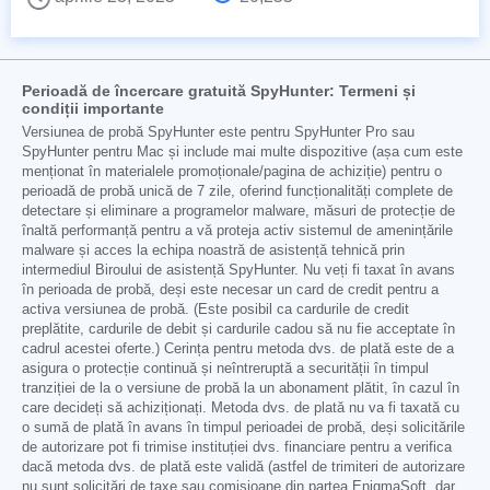
Perioadă de încercare gratuită SpyHunter: Termeni și
condiții importante
Versiunea de probă SpyHunter este pentru SpyHunter Pro sau
SpyHunter pentru Mac și include mai multe dispozitive (așa cum este
menționat în materialele promoționale/pagina de achiziție) pentru o
perioadă de probă unică de 7 zile, oferind funcționalități complete de
detectare și eliminare a programelor malware, măsuri de protecție de
înaltă performanță pentru a vă proteja activ sistemul de amenințările
malware și acces la echipa noastră de asistență tehnică prin
intermediul Biroului de asistență SpyHunter. Nu veți fi taxat în avans
în perioada de probă, deși este necesar un card de credit pentru a
activa versiunea de probă. (Este posibil ca cardurile de credit
preplătite, cardurile de debit și cardurile cadou să nu fie acceptate în
cadrul acestei oferte.) Cerința pentru metoda dvs. de plată este de a
asigura o protecție continuă și neîntreruptă a securității în timpul
tranziției de la o versiune de probă la un abonament plătit, în cazul în
care decideți să achiziționați. Metoda dvs. de plată nu va fi taxată cu
o sumă de plată în avans în timpul perioadei de probă, deși solicitările
de autorizare pot fi trimise instituției dvs. financiare pentru a verifica
dacă metoda dvs. de plată este validă (astfel de trimiteri de autorizare
nu sunt solicitări de taxe sau comisioane din partea EnigmaSoft, dar,