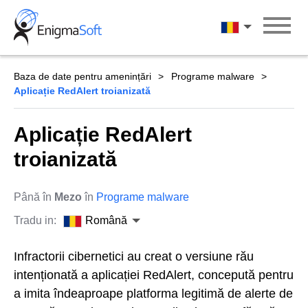
Skip
to
Română
content
Baza de date pentru amenințări
Programe malware
Aplicație RedAlert troianizată
Aplicație RedAlert
troianizată
Până în
Mezo
în
Programe malware
Tradu in:
Română
Infractorii cibernetici au creat o versiune rău
intenționată a aplicației RedAlert, concepută pentru
a imita îndeaproape platforma legitimă de alerte de