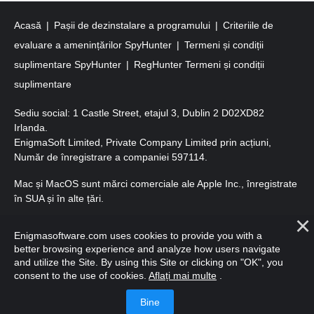
Acasă
Pașii de dezinstalare a programului
Criteriile de
evaluare a amenințărilor SpyHunter
Termeni și condiții
suplimentare SpyHunter
RegHunter Termeni și condiții
suplimentare
Sediu social: 1 Castle Street, etajul 3, Dublin 2 D02XD82
Irlanda.
EnigmaSoft Limited, Private Company Limited prin acțiuni,
Număr de înregistrare a companiei 597114.
Mac și MacOS sunt mărci comerciale ale Apple Inc., înregistrate
în SUA și în alte țări.
Copyright 2016-
2026
. EnigmaSoft Ltd. Toate drepturile
Enigmasoftware.com uses cookies to provide you with a
rezervate.
better browsing experience and analyze how users navigate
and utilize the Site. By using this Site or clicking on "OK", you
consent to the use of cookies.
Aflați mai multe
.