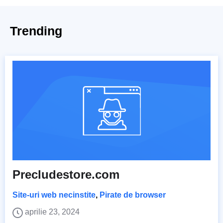
Trending
Precludestore.com
Site-uri web necinstite
,
Pirate de browser
aprilie 23, 2024