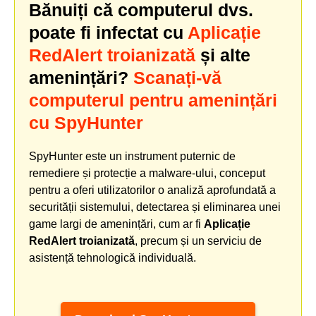
Bănuiți că computerul dvs.
poate fi infectat cu
Aplicație
RedAlert troianizată
și alte
amenințări?
Scanați-vă
computerul pentru amenințări
cu SpyHunter
SpyHunter este un instrument puternic de
remediere și protecție a malware-ului, conceput
pentru a oferi utilizatorilor o analiză aprofundată a
securității sistemului, detectarea și eliminarea unei
game largi de amenințări, cum ar fi
Aplicație
RedAlert troianizată
, precum și un serviciu de
asistență tehnologică individuală.