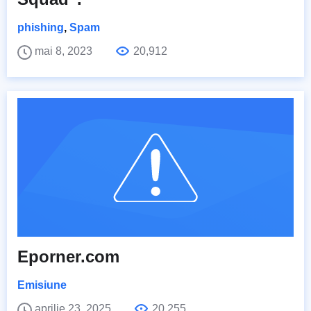
phishing
,
Spam
mai 8, 2023
20,912
Eporner.com
Emisiune
aprilie 23, 2025
20,255