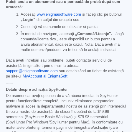
Puteți anula un abonament sau o perioadă de probă după cum
urmează:
Accesați
www.enigmasoftware.com
și faceți clic pe butonul
„Login”
din colțul din dreapta sus.
Conectați-vă cu numele de utilizator și parola.
În meniul de navigare, accesați
„Comandă/Licențe”.
Lângă
comanda/licența dvs., este disponibil un buton pentru a
anula abonamentul, dacă este cazul. Notă: Dacă aveți mai
multe comenzi/produse, va trebui să le anulați individual.
Dacă aveți întrebări sau probleme, puteți contacta serviciul de
asistență EnigmaSoft prin e-mail la adresa
support@enigmasoftware.com
sau deschizând un tichet de asistență
pe site-ul
MyAccount al EnigmaSoft
.
------
Detalii despre achiziția SpyHunter
De asemenea, aveți opțiunea de a vă abona imediat la SpyHunter
pentru funcționalitate completă, inclusiv eliminarea programelor
malware și acces la departamentul nostru de asistență prin intermediul
Biroului nostru de asistență, de obicei începând de la
$49.98
semestrial (SpyHunter Basic Windows) și
$79.98
semestrial
(SpyHunter Pro Windows/SpyHunter pentru Mac), în conformitate cu
materialele ofertei și termenii paginii de înregistrare/achiziție (care