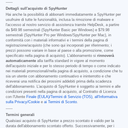
------
Dettagli sull'acquisto di SpyHunter
Hai anche la possibilità di abbonarti immediatamente a SpyHunter per
usufruire di tutte le funzionalità, inclusa la rimozione di malware e
l'accesso al nostro servizio di assistenza tramite HelpDesk, a partire
da
$49.98
semestrali (SpyHunter Basic per Windows) e
$79.98
semestrali (SpyHunter Pro per Windows/SpyHunter per Mac), in
conformità con i materiali informativi e i termini della pagina di
registrazione/acquisto (che sono qui incorporati per riferimento; i
prezzi possono variare in base al paese o alla promozione, come
specificato nella pagina di acquisto). L'abbonamento si
rinnoverà
automaticamente
alla tariffa standard in vigore al momento
dell'acquisto iniziale e per lo stesso periodo di tempo o come indicato
nei materiali promozionali/nella pagina di acquisto, a condizione che tu
sia un utente con abbonamento continuativo e ininterrotto e che
riceverai una notifica dei prossimi addebiti prima della scadenza
dell'abbonamento. L'acquisto di SpyHunter è soggetto ai termini e alle
condizioni presenti nella pagina di acquisto, al Contratto di Licenza
con l'Utente
Finale (EULA)/Termini di Servizio (TOS)
,
all'Informativa
sulla Privacy/Cookie
e
ai Termini di Sconto
.
------
Termini generali
Qualsiasi acquisto di SpyHunter a prezzo scontato è valido per la
durata dell'abbonamento scontato offerto. Successivamente, per i