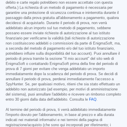
debito e carte regalo potrebbero non essere accettate con questa
offerta.) La richiesta di un metodo di pagamento è necessaria per
garantire una protezione di sicurezza continua e ininterrotta durante il
passaggio dalla prova gratuita all'abbonamento a pagamento, qualora
decidessi di acquistarlo. Durante il periodo di prova, non verrà
addebitato alcun importo sul tuo metodo di pagamento, sebbene
possano essere inviate richieste di autorizzazione al tuo istituto
finanziario per verificarne la validità (tali richieste di autorizzazione
non costituiscono addebiti o commissioni da parte di EnigmaSoft, ma,
a seconda del metodo di pagamento e/o del tuo istituto finanziario,
potrebbero influire sulla disponibilità del tuo account). Puoi annullare il
periodo di prova tramite la sezione "Il mio account" del sito web di
EnigmaSoft o contattando EnigmaSoft prima della fine del periodo di
prova di 7 giorni per evitare che venga addebitato un importo
immediatamente dopo la scadenza del periodo di prova. Se decidi di
annullare il periodo di prova, perderai immediatamente l'accesso a
SpyHunter. Se, per qualsiasi motivo, ritieni che sia stato effettuato un
addebito non autorizzato (ad esempio, per motivi di amministrazione
del sistema), puoi annullare l'addebito e ricevere un rimborso completo
entro 30 giorni dalla data dell'addebito. Consulta le
FAQ
.
Al termine del periodo di prova, ti verrà addebitato immediatamente
l'importo dovuto per l'abbonamento, in base al prezzo e alla durata
indicati nei materiali informativi e nei termini della pagina di
registrazione/acquisto (che sono qui incorporati per riferimento; i