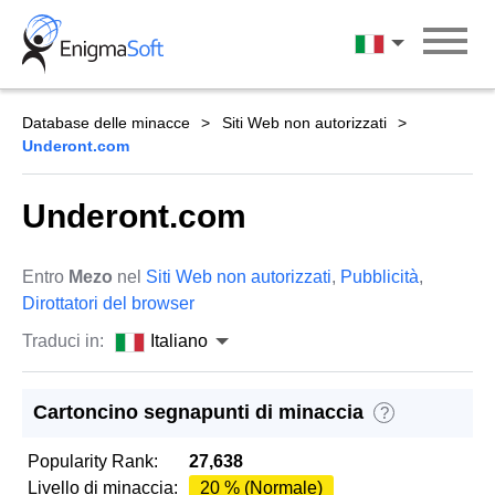
Skip
to
Italiano
content
Database delle minacce
Siti Web non autorizzati
Underont.com
Underont.com
Entro
Mezo
nel
Siti Web non autorizzati
,
Pubblicità
,
Dirottatori del browser
Traduci in:
Italiano
Cartoncino segnapunti di minaccia
?
Popularity Rank:
27,638
Livello di minaccia:
20 % (Normale)