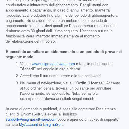
continuativo e ininterrotto dell'abbonamento. Per gli utenti con
abbonamento a pagamento, in caso di annullamento, manterrai
l'accesso al/ai prodotto/i fino alla fine del periodo di abbonamento a
pagamento. Se desideri ricevere un rimborso per il periodo di
abbonamento in corso, devi annullare l'abbonamento e richiedere il
rimborso entro 30 giorni dall'ultimo acquisto. L'accesso a tutte le
funzionalità verrà interrotto immediatamente al momento
dell'elaborazione del rimborso.
È possibile annullare un abbonamento o un periodo di prova nel
seguente modo:
Vai su
www.enigmasoftware.com
e fai clic sul pulsante
"Accedi"
nell'angolo in alto a destra.
Accedi con il tuo nome utente e la tua password.
Nel menu di navigazione, vai su
"Ordini/Licenze".
Accanto
al tuo ordine/licenza, troverai un pulsante per annullare
l'abbonamento, se applicabile. Nota: se hai più
ordini/prodotti, dovrai annullarli singolarmente.
In caso di domande o problemi, è possibile contattare l'assistenza
clienti di EnigmaSoft via e-mail all'indirizzo
support@enigmasoftware.com
oppure aprendo un ticket di supporto
sul sito
MyAccount di EnigmaSoft
.