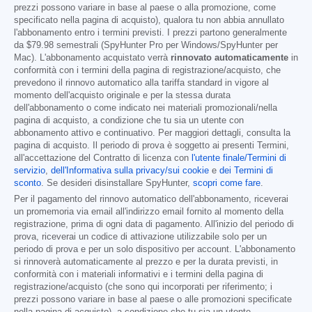
prezzi possono variare in base al paese o alla promozione, come
specificato nella pagina di acquisto), qualora tu non abbia annullato
l'abbonamento entro i termini previsti. I prezzi partono generalmente
da
$79.98
semestrali (SpyHunter Pro per Windows/SpyHunter per
Mac). L'abbonamento acquistato verrà
rinnovato automaticamente
in
conformità con i termini della pagina di registrazione/acquisto, che
prevedono il rinnovo automatico alla tariffa standard in vigore al
momento dell'acquisto originale e per la stessa durata
dell'abbonamento o come indicato nei materiali promozionali/nella
pagina di acquisto, a condizione che tu sia un utente con
abbonamento attivo e continuativo. Per maggiori dettagli, consulta la
pagina di acquisto. Il periodo di prova è soggetto ai presenti Termini,
all'accettazione del Contratto di licenza con
l'utente finale/Termini di
servizio
,
dell'Informativa sulla privacy/sui cookie
e
dei Termini di
sconto
. Se desideri disinstallare SpyHunter,
scopri come fare
.
Per il pagamento del rinnovo automatico dell'abbonamento, riceverai
un promemoria via email all'indirizzo email fornito al momento della
registrazione, prima di ogni data di pagamento. All'inizio del periodo di
prova, riceverai un codice di attivazione utilizzabile solo per un
periodo di prova e per un solo dispositivo per account. L'abbonamento
si rinnoverà automaticamente al prezzo e per la durata previsti, in
conformità con i materiali informativi e i termini della pagina di
registrazione/acquisto (che sono qui incorporati per riferimento; i
prezzi possono variare in base al paese o alle promozioni specificate
nella pagina di acquisto), a condizione che tu sia un utente