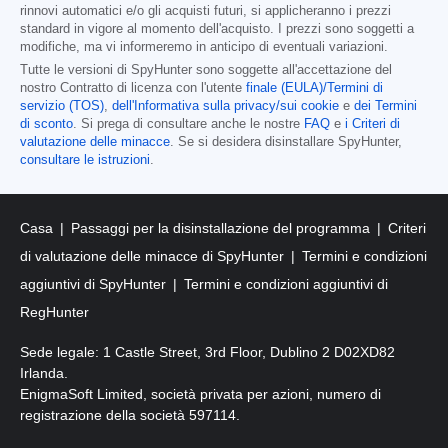
rinnovi automatici e/o gli acquisti futuri, si applicheranno i prezzi
standard in vigore al momento dell'acquisto. I prezzi sono soggetti a
modifiche, ma vi informeremo in anticipo di eventuali variazioni.
Tutte le versioni di SpyHunter sono soggette all'accettazione del
nostro Contratto di licenza con l'utente
finale (EULA)/Termini di
servizio (TOS)
,
dell'Informativa sulla privacy/sui cookie
e
dei Termini
di sconto
. Si prega di consultare anche le nostre
FAQ
e
i Criteri di
valutazione delle minacce
. Se si desidera disinstallare SpyHunter,
consultare le istruzioni
.
Casa
Passaggi per la disinstallazione del programma
Criteri
di valutazione delle minacce di SpyHunter
Termini e condizioni
aggiuntivi di SpyHunter
Termini e condizioni aggiuntivi di
RegHunter
Sede legale: 1 Castle Street, 3rd Floor, Dublino 2 D02XD82
Irlanda.
EnigmaSoft Limited, società privata per azioni, numero di
registrazione della società 597114.